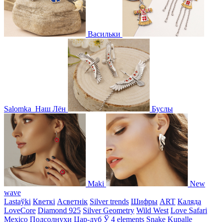
Васильки
Salomka
Наш Лён
Буслы
Maki
New
wave
Lastaўki
Кветкі
Асветнiк
Silver trends
Шифры
ART
Каляда
LoveCore
Diamond 925
Silver Geometry
Wild West
Love Safari
Mexico
Подсолнухи
Цар-дуб
Ў
4 elements
Snake
Kupalle