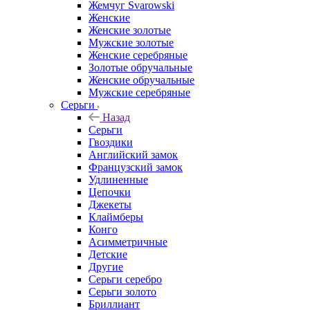
Жемчуг Svarowski
Женские
Женские золотые
Мужские золотые
Женские серебряные
Золотые обручальные
Женские обручальные
Мужские серебряные
Серьги
Назад
Серьги
Гвоздики
Английский замок
Французский замок
Удлиненные
Цепочки
Джекеты
Клаймберы
Конго
Асимметричные
Детские
Другие
Серьги серебро
Серьги золото
Бриллиант