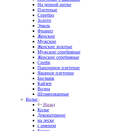
На черной нитке
Плетеные
Серебро
Золото
Эмаль
Фианит
Женские
Мужские
Женские золотые
Мужские серебряные
Женские серебряные
Снейк
Панцирное плетение
Якорное плетение
Бисмарк
Кайзер
Волна
Штампованные
Колье
Назад
Колье
Декоративное
на леске
с именем
Кулон