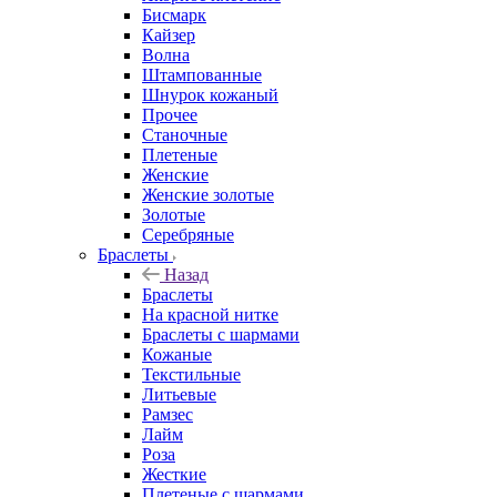
Бисмарк
Кайзер
Волна
Штампованные
Шнурок кожаный
Прочее
Станочные
Плетеные
Женские
Женские золотые
Золотые
Серебряные
Браслеты
Назад
Браслеты
На красной нитке
Браслеты с шармами
Кожаные
Текстильные
Литьевые
Рамзес
Лайм
Роза
Жесткие
Плетеные с шармами