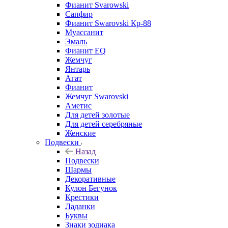
Фианит Svarowski
Сапфир
Фианит Swarovski Кр-88
Муассанит
Эмаль
Фианит EQ
Жемчуг
Янтарь
Агат
Фианит
Жемчуг Swarovski
Аметис
Для детей золотые
Для детей серебряные
Женские
Подвески
Назад
Подвески
Шармы
Декоративные
Кулон Бегунок
Крестики
Ладанки
Буквы
Знаки зодиака