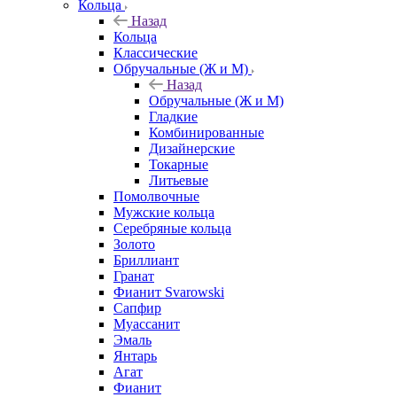
Кольца
Назад
Кольца
Классические
Обручальные (Ж и М)
Назад
Обручальные (Ж и М)
Гладкие
Комбинированные
Дизайнерские
Токарные
Литьевые
Помолвочные
Мужские кольца
Серебряные кольца
Золото
Бриллиант
Гранат
Фианит Svarowski
Сапфир
Муассанит
Эмаль
Янтарь
Агат
Фианит