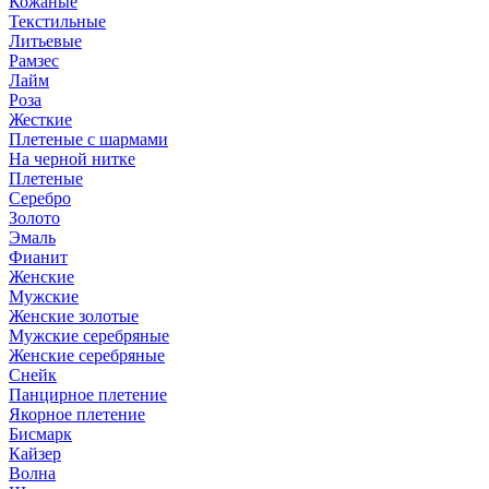
Кожаные
Текстильные
Литьевые
Рамзес
Лайм
Роза
Жесткие
Плетеные с шармами
На черной нитке
Плетеные
Серебро
Золото
Эмаль
Фианит
Женские
Мужские
Женские золотые
Мужские серебряные
Женские серебряные
Снейк
Панцирное плетение
Якорное плетение
Бисмарк
Кайзер
Волна