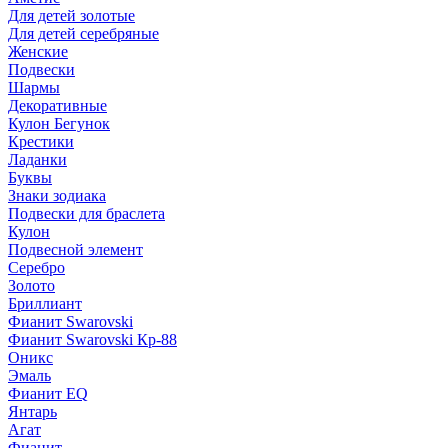
Для детей золотые
Для детей серебряные
Женские
Подвески
Шармы
Декоративные
Кулон Бегунок
Крестики
Ладанки
Буквы
Знаки зодиака
Подвески для браслета
Кулон
Подвесной элемент
Серебро
Золото
Бриллиант
Фианит Swarovski
Фианит Swarovski Кр-88
Оникс
Эмаль
Фианит EQ
Янтарь
Агат
Фианит