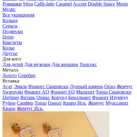
Ромашки
Sfera
Caffe-latte
Caramel
Accent
Double Space
Moon
Mystic
Все украшения
Кольца
Серьги
Подвески
Цепи
Браслеты
Колье
Другое
Для кого
Для детей
Для мужчин
Для женщин
Унисекс
Металл
Золото
Серебро
Вставка
Агат
Эмаль
Фианит Сваровски
Лунный камень
Опал
Жемчуг
Swarovski
Фианит AQ
Фианит EQ
Малахит
Топаз Сваровски
Цитрин
Янтарь
Оникс
Корунд
Бриллиант
Фианит
Изумруд
Рубин
Сапфир
Топаз
Гранат
Кварц Иск.
Жемчуг
Муассанит
Кварц
Жемчуг Иск.