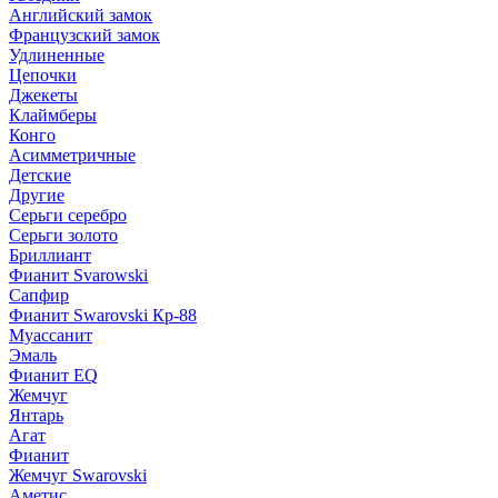
Английский замок
Французский замок
Удлиненные
Цепочки
Джекеты
Клаймберы
Конго
Асимметричные
Детские
Другие
Серьги серебро
Серьги золото
Бриллиант
Фианит Svarowski
Сапфир
Фианит Swarovski Кр-88
Муассанит
Эмаль
Фианит EQ
Жемчуг
Янтарь
Агат
Фианит
Жемчуг Swarovski
Аметис