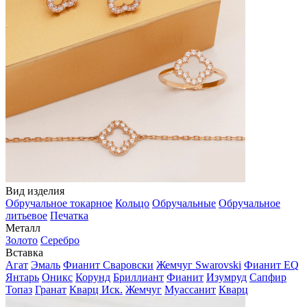
Вид изделия
Обручальное токарное
Кольцо
Обручальные
Обручальное
литьевое
Печатка
Металл
Золото
Серебро
Вставка
Агат
Эмаль
Фианит Сваровски
Жемчуг Swarovski
Фианит EQ
Янтарь
Оникс
Корунд
Бриллиант
Фианит
Изумруд
Сапфир
Топаз
Гранат
Кварц Иск.
Жемчуг
Муассанит
Кварц