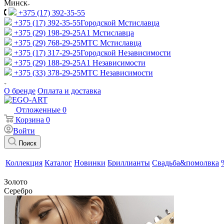
Минск
+375 (17) 392-35-55
+375 (17) 392-35-55
Городской Мстиславца
+375 (29) 198-29-25
A1 Мстиславца
+375 (29) 768-29-25
МТС Мстиславца
+375 (17) 317-29-25
Городской Независимости
+375 (29) 188-29-25
A1 Независимости
+375 (33) 378-29-25
МТС Независимости
О бренде
Оплата и доставка
Отложенные
0
Корзина
0
Войти
Поиск
Коллекция
Каталог
Новинки
Бриллианты
Свадьба&помолвка
Золото
Серебро