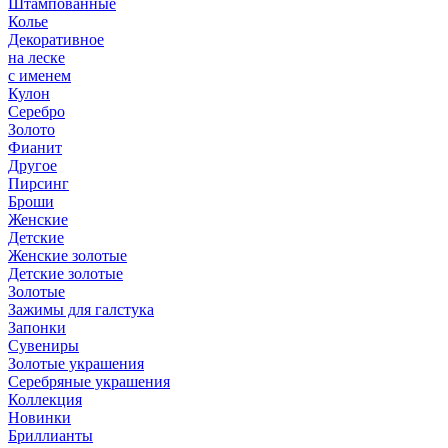
Штампованные
Колье
Декоративное
на леске
с именем
Кулон
Серебро
Золото
Фианит
Другое
Пирсинг
Броши
Женские
Детские
Женские золотые
Детские золотые
Золотые
Зажимы для галстука
Запонки
Сувениры
Золотые украшения
Серебряные украшения
Коллекция
Новинки
Бриллианты