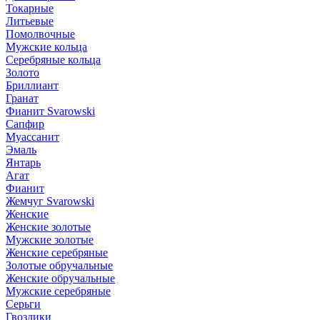
Токарные
Литьевые
Помолвочные
Мужские кольца
Серебряные кольца
Золото
Бриллиант
Гранат
Фианит Svarowski
Сапфир
Муассанит
Эмаль
Янтарь
Агат
Фианит
Жемчуг Svarowski
Женские
Женские золотые
Мужские золотые
Женские серебряные
Золотые обручальные
Женские обручальные
Мужские серебряные
Серьги
Гвоздики