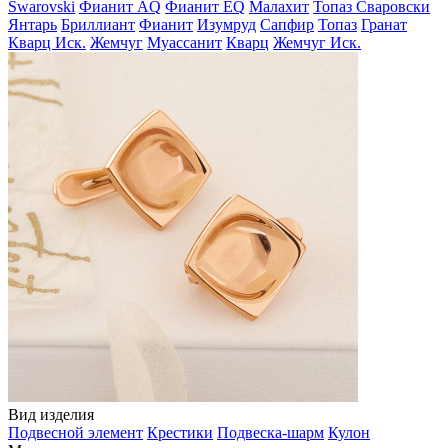
Swarovski
Фианит AQ
Фианит EQ
Малахит
Топаз Сваровски
Янтарь
Бриллиант
Фианит
Изумруд
Сапфир
Топаз
Гранат
Кварц Иск.
Жемчуг
Муассанит
Кварц
Жемчуг Иск.
Вид изделия
Подвесной элемент
Крестики
Подвеска-шарм
Кулон