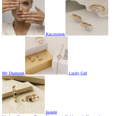
Кассиопея
My Diamond
Lucky Girl
Insight