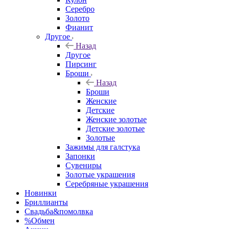
Серебро
Золото
Фианит
Другое
Назад
Другое
Пирсинг
Броши
Назад
Броши
Женские
Детские
Женские золотые
Детские золотые
Золотые
Зажимы для галстука
Запонки
Сувениры
Золотые украшения
Серебряные украшения
Новинки
Бриллианты
Свадьба&помолвка
%Обмен