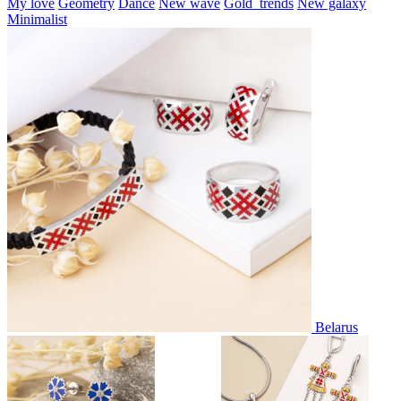
My love
Geometry
Dance
New wave
Gold_trends
New galaxy
Minimalist
Belarus