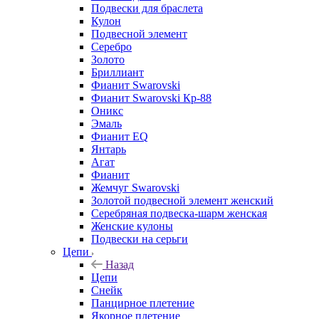
Подвески для браслета
Кулон
Подвесной элемент
Серебро
Золото
Бриллиант
Фианит Swarovski
Фианит Swarovski Кр-88
Оникс
Эмаль
Фианит EQ
Янтарь
Агат
Фианит
Жемчуг Swarovski
Золотой подвесной элемент женcкий
Серебряная подвеска-шарм женская
Женские кулоны
Подвески на серьги
Цепи
Назад
Цепи
Снейк
Панцирное плетение
Якорное плетение