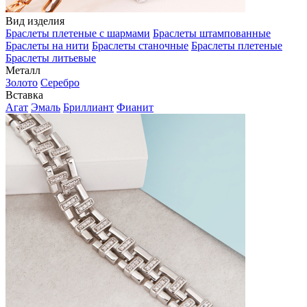
Вид изделия
Браслеты плетеные с шармами
Браслеты штампованные
Браслеты на нити
Браслеты станочные
Браслеты плетеные
Браслеты литьевые
Металл
Золото
Серебро
Вставка
Агат
Эмаль
Бриллиант
Фианит