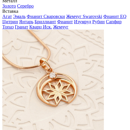
Металл
Золото
Серебро
Вставка
Агат
Эмаль
Фианит Сваровски
Жемчуг Swarovski
Фианит EQ
Цитрин
Янтарь
Бриллиант
Фианит
Изумруд
Рубин
Сапфир
Топаз
Гранат
Кварц Иск.
Жемчуг