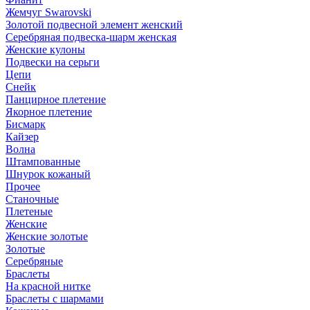
Жемчуг Swarovski
Золотой подвесной элемент женcкий
Серебряная подвеска-шарм женская
Женские кулоны
Подвески на серьги
Цепи
Снейк
Панцирное плетение
Якорное плетение
Бисмарк
Кайзер
Волна
Штампованные
Шнурок кожаный
Прочее
Станочные
Плетеные
Женские
Женские золотые
Золотые
Серебряные
Браслеты
На красной нитке
Браслеты с шармами