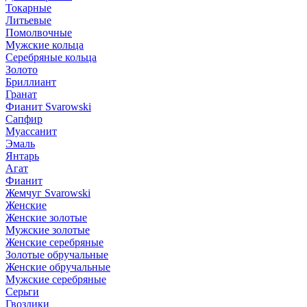
Токарные
Литьевые
Помолвочные
Мужские кольца
Серебряные кольца
Золото
Бриллиант
Гранат
Фианит Svarowski
Сапфир
Муассанит
Эмаль
Янтарь
Агат
Фианит
Жемчуг Svarowski
Женские
Женские золотые
Мужские золотые
Женские серебряные
Золотые обручальные
Женские обручальные
Мужские серебряные
Серьги
Гвоздики