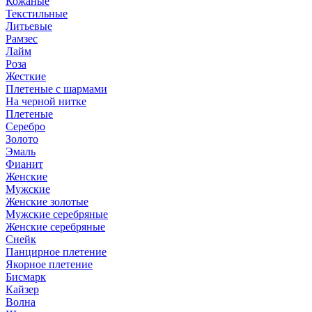
Кожаные
Текстильные
Литьевые
Рамзес
Лайм
Роза
Жесткие
Плетеные с шармами
На черной нитке
Плетеные
Серебро
Золото
Эмаль
Фианит
Женские
Мужские
Женские золотые
Мужские серебряные
Женские серебряные
Снейк
Панцирное плетение
Якорное плетение
Бисмарк
Кайзер
Волна