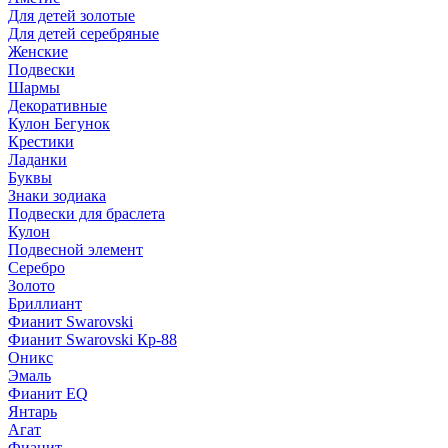
Для детей золотые
Для детей серебряные
Женские
Подвески
Шармы
Декоративные
Кулон Бегунок
Крестики
Ладанки
Буквы
Знаки зодиака
Подвески для браслета
Кулон
Подвесной элемент
Серебро
Золото
Бриллиант
Фианит Swarovski
Фианит Swarovski Кр-88
Оникс
Эмаль
Фианит EQ
Янтарь
Агат
Фианит