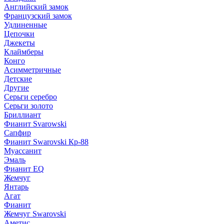
Английский замок
Французский замок
Удлиненные
Цепочки
Джекеты
Клаймберы
Конго
Асимметричные
Детские
Другие
Серьги серебро
Серьги золото
Бриллиант
Фианит Svarowski
Сапфир
Фианит Swarovski Кр-88
Муассанит
Эмаль
Фианит EQ
Жемчуг
Янтарь
Агат
Фианит
Жемчуг Swarovski
Аметис