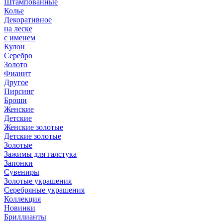
Штампованные
Колье
Декоративное
на леске
с именем
Кулон
Серебро
Золото
Фианит
Другое
Пирсинг
Броши
Женские
Детские
Женские золотые
Детские золотые
Золотые
Зажимы для галстука
Запонки
Сувениры
Золотые украшения
Серебряные украшения
Коллекция
Новинки
Бриллианты