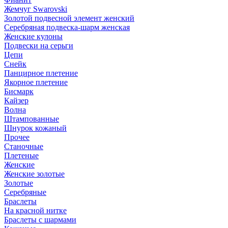
Жемчуг Swarovski
Золотой подвесной элемент женcкий
Серебряная подвеска-шарм женская
Женские кулоны
Подвески на серьги
Цепи
Снейк
Панцирное плетение
Якорное плетение
Бисмарк
Кайзер
Волна
Штампованные
Шнурок кожаный
Прочее
Станочные
Плетеные
Женские
Женские золотые
Золотые
Серебряные
Браслеты
На красной нитке
Браслеты с шармами