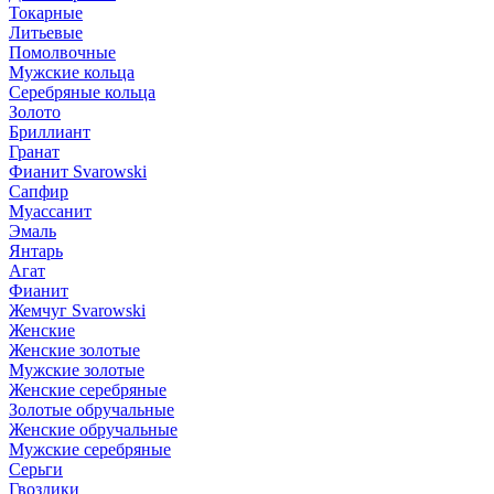
Токарные
Литьевые
Помолвочные
Мужские кольца
Серебряные кольца
Золото
Бриллиант
Гранат
Фианит Svarowski
Сапфир
Муассанит
Эмаль
Янтарь
Агат
Фианит
Жемчуг Svarowski
Женские
Женские золотые
Мужские золотые
Женские серебряные
Золотые обручальные
Женские обручальные
Мужские серебряные
Серьги
Гвоздики