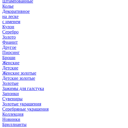
Штампованные
Колье
Декоративное
на леске
с именем
Кулон
Серебро
Золото
Фианит
Другое
Пирсинг
Броши
Женские
Детские
Женские золотые
Детские золотые
Золотые
Зажимы для галстука
Запонки
Сувениры
Золотые украшения
Серебряные украшения
Коллекция
Новинки
Бриллианты