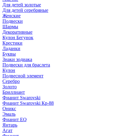
Для детей золотые
Для детей серебряные
Женские
Подвески
Шармы
Декоративные
Кулон Бегунок
Крестики
Ладанки
Буквы
Знаки зодиака
Подвески для браслета
Кулон
Подвесной элемент
Серебро
Золото
Бриллиант
Фианит Swarovski
Фианит Swarovski Кр-88
Оникс
Эмаль
Фианит EQ
Янтарь
Агат
Фианит