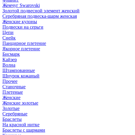
Жемчуг Swarovski
Золотой подвесной элемент женcкий
Серебряная подвеска-шарм женская
Женские кулоны
Подвески на серьги
Цепи
Снейк
Панцирное плетение
Якорное плетение
Бисмарк
Кайзер
Волна
Штампованные
Шнурок кожаный
Прочее
Станочные
Плетеные
Женские
Женские золотые
Золотые
Серебряные
Браслеты
На красной нитке
Браслеты с шармами