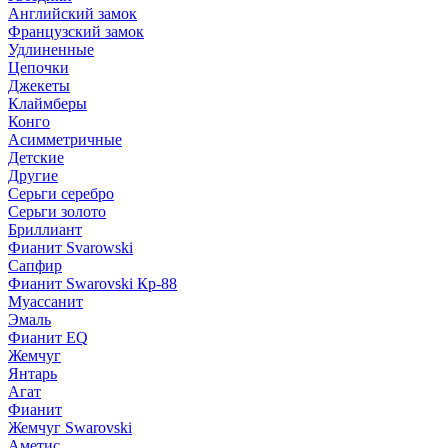
Английский замок
Французский замок
Удлиненные
Цепочки
Джекеты
Клаймберы
Конго
Асимметричные
Детские
Другие
Серьги серебро
Серьги золото
Бриллиант
Фианит Svarowski
Сапфир
Фианит Swarovski Кр-88
Муассанит
Эмаль
Фианит EQ
Жемчуг
Янтарь
Агат
Фианит
Жемчуг Swarovski
Аметис