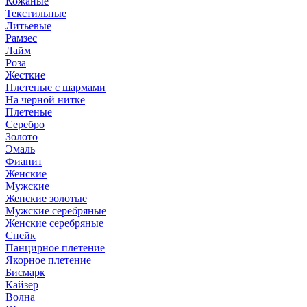
Кожаные
Текстильные
Литьевые
Рамзес
Лайм
Роза
Жесткие
Плетеные с шармами
На черной нитке
Плетеные
Серебро
Золото
Эмаль
Фианит
Женские
Мужские
Женские золотые
Мужские серебряные
Женские серебряные
Снейк
Панцирное плетение
Якорное плетение
Бисмарк
Кайзер
Волна