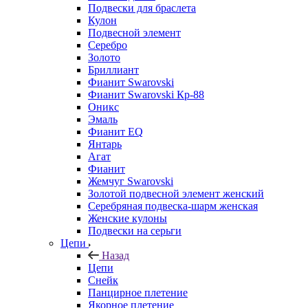
Подвески для браслета
Кулон
Подвесной элемент
Серебро
Золото
Бриллиант
Фианит Swarovski
Фианит Swarovski Кр-88
Оникс
Эмаль
Фианит EQ
Янтарь
Агат
Фианит
Жемчуг Swarovski
Золотой подвесной элемент женcкий
Серебряная подвеска-шарм женская
Женские кулоны
Подвески на серьги
Цепи
Назад
Цепи
Снейк
Панцирное плетение
Якорное плетение