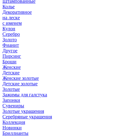
Штампованные
Колье
Декоративное
на леске
с именем
Кулон
Серебро
Золото
Фианит
Другое
Пирсинг
Броши
Женские
Детские
Женские золотые
Детские золотые
Золотые
Зажимы для галстука
Запонки
Сувениры
Золотые украшения
Серебряные украшения
Коллекция
Новинки
Бриллианты