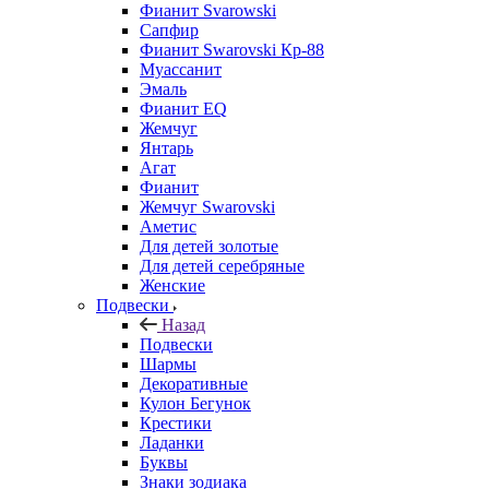
Фианит Svarowski
Сапфир
Фианит Swarovski Кр-88
Муассанит
Эмаль
Фианит EQ
Жемчуг
Янтарь
Агат
Фианит
Жемчуг Swarovski
Аметис
Для детей золотые
Для детей серебряные
Женские
Подвески
Назад
Подвески
Шармы
Декоративные
Кулон Бегунок
Крестики
Ладанки
Буквы
Знаки зодиака