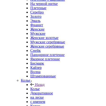
На черной нитке
Плетеные
Серебро
Золото
Эмаль
Фианит
Женские
Мужские
Женские золотые
Мужские серебряные
Женские серебряные
Снейк
Панцирное плетение
Якорное плетение
Бисмарк
Кайзер
Волна
Штампованные
Колье
Назад
Колье
Декоративное
на леске
с именем
Кулон