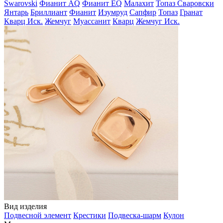
Swarovski
Фианит AQ
Фианит EQ
Малахит
Топаз Сваровски
Янтарь
Бриллиант
Фианит
Изумруд
Сапфир
Топаз
Гранат
Кварц Иск.
Жемчуг
Муассанит
Кварц
Жемчуг Иск.
Вид изделия
Подвесной элемент
Крестики
Подвеска-шарм
Кулон