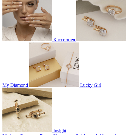
Кассиопея
My Diamond
Lucky Girl
Insight