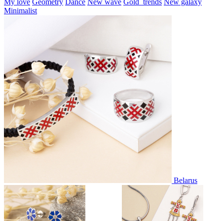
My love
Geometry
Dance
New wave
Gold_trends
New galaxy
Minimalist
Belarus