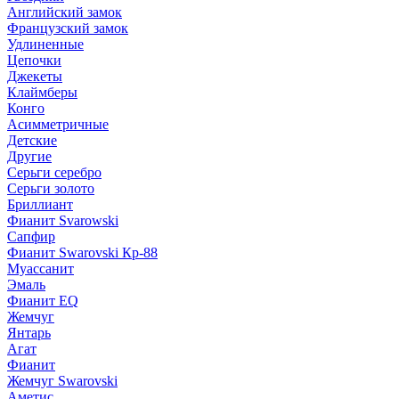
Английский замок
Французский замок
Удлиненные
Цепочки
Джекеты
Клаймберы
Конго
Асимметричные
Детские
Другие
Серьги серебро
Серьги золото
Бриллиант
Фианит Svarowski
Сапфир
Фианит Swarovski Кр-88
Муассанит
Эмаль
Фианит EQ
Жемчуг
Янтарь
Агат
Фианит
Жемчуг Swarovski
Аметис