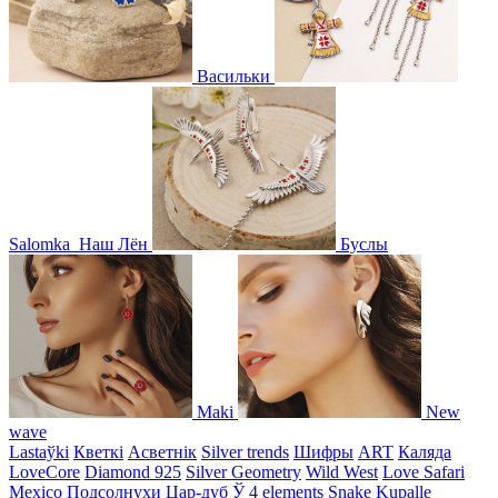
Васильки
Salomka
Наш Лён
Буслы
Maki
New
wave
Lastaўki
Кветкі
Асветнiк
Silver trends
Шифры
ART
Каляда
LoveCore
Diamond 925
Silver Geometry
Wild West
Love Safari
Mexico
Подсолнухи
Цар-дуб
Ў
4 elements
Snake
Kupalle