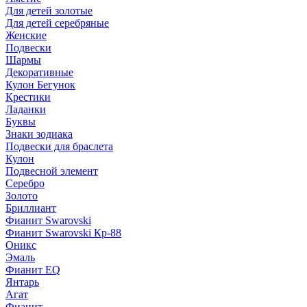
Для детей золотые
Для детей серебряные
Женские
Подвески
Шармы
Декоративные
Кулон Бегунок
Крестики
Ладанки
Буквы
Знаки зодиака
Подвески для браслета
Кулон
Подвесной элемент
Серебро
Золото
Бриллиант
Фианит Swarovski
Фианит Swarovski Кр-88
Оникс
Эмаль
Фианит EQ
Янтарь
Агат
Фианит