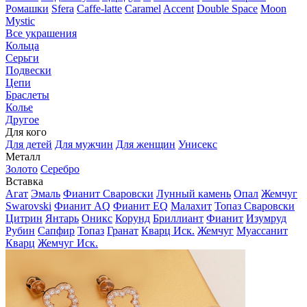
Ромашки
Sfera
Caffe-latte
Caramel
Accent
Double Space
Moon
Mystic
Все украшения
Кольца
Серьги
Подвески
Цепи
Браслеты
Колье
Другое
Для кого
Для детей
Для мужчин
Для женщин
Унисекс
Металл
Золото
Серебро
Вставка
Агат
Эмаль
Фианит Сваровски
Лунный камень
Опал
Жемчуг
Swarovski
Фианит AQ
Фианит EQ
Малахит
Топаз Сваровски
Цитрин
Янтарь
Оникс
Корунд
Бриллиант
Фианит
Изумруд
Рубин
Сапфир
Топаз
Гранат
Кварц Иск.
Жемчуг
Муассанит
Кварц
Жемчуг Иск.