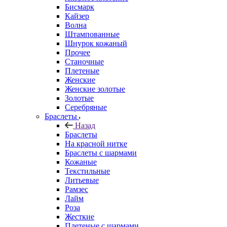
Бисмарк
Кайзер
Волна
Штампованные
Шнурок кожаный
Прочее
Станочные
Плетеные
Женские
Женские золотые
Золотые
Серебряные
Браслеты
Назад
Браслеты
На красной нитке
Браслеты с шармами
Кожаные
Текстильные
Литьевые
Рамзес
Лайм
Роза
Жесткие
Плетеные с шармами