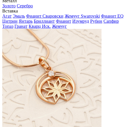
Металл
Золото
Серебро
Вставка
Агат
Эмаль
Фианит Сваровски
Жемчуг Swarovski
Фианит EQ
Цитрин
Янтарь
Бриллиант
Фианит
Изумруд
Рубин
Сапфир
Топаз
Гранат
Кварц Иск.
Жемчуг