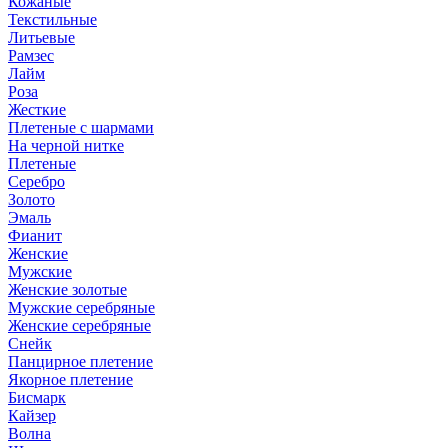
Кожаные
Текстильные
Литьевые
Рамзес
Лайм
Роза
Жесткие
Плетеные с шармами
На черной нитке
Плетеные
Серебро
Золото
Эмаль
Фианит
Женские
Мужские
Женские золотые
Мужские серебряные
Женские серебряные
Снейк
Панцирное плетение
Якорное плетение
Бисмарк
Кайзер
Волна