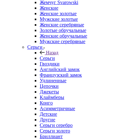
Жемчуг Svarowski
Женские
Женские золотые
Мужские золотые
Женские серебряные
Золотые обручальные
Женские обручальные
Мужские серебряные
Серьги
Назад
Серьги
Гвоздики
Английский замок
Французский замок
Удлиненные
Цепочки
Джекеты
Клаймберы
Конго
Асимметричные
Детские
Другие
Серьги серебро
Серьги золото
Бриллиант