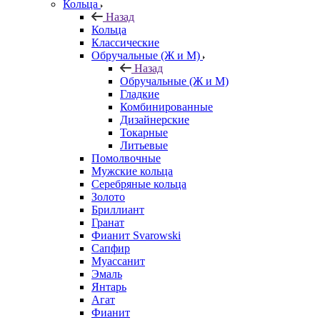
Кольца
Назад
Кольца
Классические
Обручальные (Ж и М)
Назад
Обручальные (Ж и М)
Гладкие
Комбинированные
Дизайнерские
Токарные
Литьевые
Помолвочные
Мужские кольца
Серебряные кольца
Золото
Бриллиант
Гранат
Фианит Svarowski
Сапфир
Муассанит
Эмаль
Янтарь
Агат
Фианит