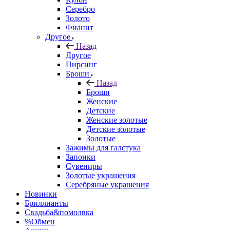
Серебро
Золото
Фианит
Другое
Назад
Другое
Пирсинг
Броши
Назад
Броши
Женские
Детские
Женские золотые
Детские золотые
Золотые
Зажимы для галстука
Запонки
Сувениры
Золотые украшения
Серебряные украшения
Новинки
Бриллианты
Свадьба&помолвка
%Обмен