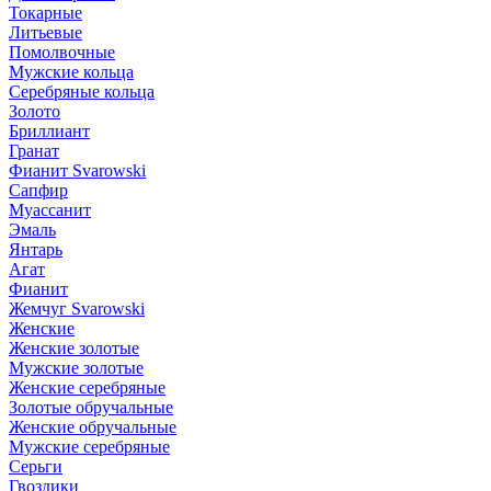
Токарные
Литьевые
Помолвочные
Мужские кольца
Серебряные кольца
Золото
Бриллиант
Гранат
Фианит Svarowski
Сапфир
Муассанит
Эмаль
Янтарь
Агат
Фианит
Жемчуг Svarowski
Женские
Женские золотые
Мужские золотые
Женские серебряные
Золотые обручальные
Женские обручальные
Мужские серебряные
Серьги
Гвоздики