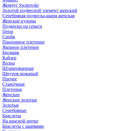
Жемчуг Swarovski
Золотой подвесной элемент женcкий
Серебряная подвеска-шарм женская
Женские кулоны
Подвески на серьги
Цепи
Снейк
Панцирное плетение
Якорное плетение
Бисмарк
Кайзер
Волна
Штампованные
Шнурок кожаный
Прочее
Станочные
Плетеные
Женские
Женские золотые
Золотые
Серебряные
Браслеты
На красной нитке
Браслеты с шармами