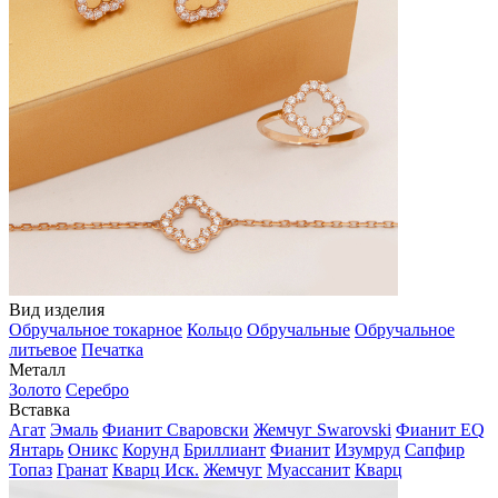
Вид изделия
Обручальное токарное
Кольцо
Обручальные
Обручальное
литьевое
Печатка
Металл
Золото
Серебро
Вставка
Агат
Эмаль
Фианит Сваровски
Жемчуг Swarovski
Фианит EQ
Янтарь
Оникс
Корунд
Бриллиант
Фианит
Изумруд
Сапфир
Топаз
Гранат
Кварц Иск.
Жемчуг
Муассанит
Кварц