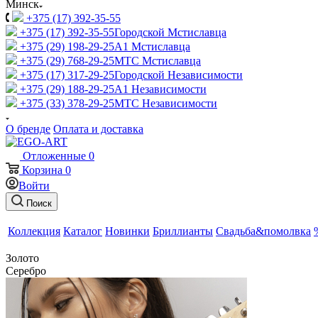
Минск
+375 (17) 392-35-55
+375 (17) 392-35-55
Городской Мстиславца
+375 (29) 198-29-25
A1 Мстиславца
+375 (29) 768-29-25
МТС Мстиславца
+375 (17) 317-29-25
Городской Независимости
+375 (29) 188-29-25
A1 Независимости
+375 (33) 378-29-25
МТС Независимости
О бренде
Оплата и доставка
Отложенные
0
Корзина
0
Войти
Поиск
Коллекция
Каталог
Новинки
Бриллианты
Свадьба&помолвка
Золото
Серебро