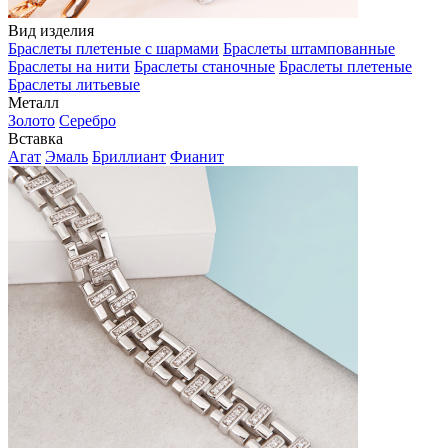
Вид изделия
Браслеты плетеные с шармами
Браслеты штампованные
Браслеты на нити
Браслеты станочные
Браслеты плетеные
Браслеты литьевые
Металл
Золото
Серебро
Вставка
Агат
Эмаль
Бриллиант
Фианит