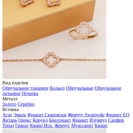
Вид изделия
Обручальное токарное
Кольцо
Обручальные
Обручальное
литьевое
Печатка
Металл
Золото
Серебро
Вставка
Агат
Эмаль
Фианит Сваровски
Жемчуг Swarovski
Фианит EQ
Янтарь
Оникс
Корунд
Бриллиант
Фианит
Изумруд
Сапфир
Топаз
Гранат
Кварц Иск.
Жемчуг
Муассанит
Кварц