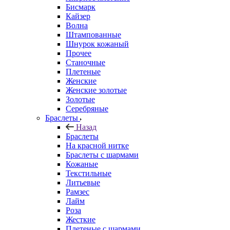
Бисмарк
Кайзер
Волна
Штампованные
Шнурок кожаный
Прочее
Станочные
Плетеные
Женские
Женские золотые
Золотые
Серебряные
Браслеты
Назад
Браслеты
На красной нитке
Браслеты с шармами
Кожаные
Текстильные
Литьевые
Рамзес
Лайм
Роза
Жесткие
Плетеные с шармами