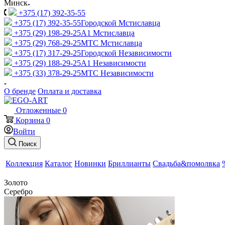
Минск
+375 (17) 392-35-55
+375 (17) 392-35-55
Городской Мстиславца
+375 (29) 198-29-25
A1 Мстиславца
+375 (29) 768-29-25
МТС Мстиславца
+375 (17) 317-29-25
Городской Независимости
+375 (29) 188-29-25
A1 Независимости
+375 (33) 378-29-25
МТС Независимости
О бренде
Оплата и доставка
Отложенные
0
Корзина
0
Войти
Поиск
Коллекция
Каталог
Новинки
Бриллианты
Свадьба&помолвка
Золото
Серебро