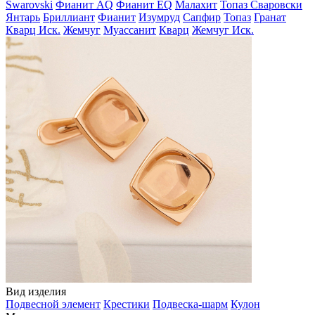
Swarovski
Фианит AQ
Фианит EQ
Малахит
Топаз Сваровски
Янтарь
Бриллиант
Фианит
Изумруд
Сапфир
Топаз
Гранат
Кварц Иск.
Жемчуг
Муассанит
Кварц
Жемчуг Иск.
Вид изделия
Подвесной элемент
Крестики
Подвеска-шарм
Кулон