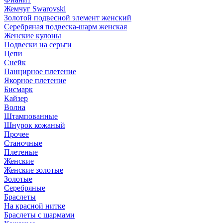
Жемчуг Swarovski
Золотой подвесной элемент женcкий
Серебряная подвеска-шарм женская
Женские кулоны
Подвески на серьги
Цепи
Снейк
Панцирное плетение
Якорное плетение
Бисмарк
Кайзер
Волна
Штампованные
Шнурок кожаный
Прочее
Станочные
Плетеные
Женские
Женские золотые
Золотые
Серебряные
Браслеты
На красной нитке
Браслеты с шармами