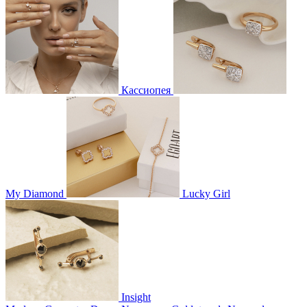
Кассиопея
My Diamond
Lucky Girl
Insight