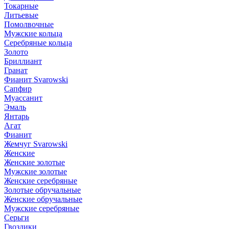
Токарные
Литьевые
Помолвочные
Мужские кольца
Серебряные кольца
Золото
Бриллиант
Гранат
Фианит Svarowski
Сапфир
Муассанит
Эмаль
Янтарь
Агат
Фианит
Жемчуг Svarowski
Женские
Женские золотые
Мужские золотые
Женские серебряные
Золотые обручальные
Женские обручальные
Мужские серебряные
Серьги
Гвоздики