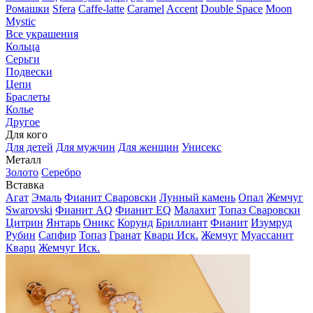
Ромашки
Sfera
Caffe-latte
Caramel
Accent
Double Space
Moon
Mystic
Все украшения
Кольца
Серьги
Подвески
Цепи
Браслеты
Колье
Другое
Для кого
Для детей
Для мужчин
Для женщин
Унисекс
Металл
Золото
Серебро
Вставка
Агат
Эмаль
Фианит Сваровски
Лунный камень
Опал
Жемчуг
Swarovski
Фианит AQ
Фианит EQ
Малахит
Топаз Сваровски
Цитрин
Янтарь
Оникс
Корунд
Бриллиант
Фианит
Изумруд
Рубин
Сапфир
Топаз
Гранат
Кварц Иск.
Жемчуг
Муассанит
Кварц
Жемчуг Иск.