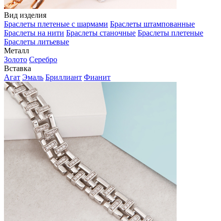
Вид изделия
Браслеты плетеные с шармами
Браслеты штампованные
Браслеты на нити
Браслеты станочные
Браслеты плетеные
Браслеты литьевые
Металл
Золото
Серебро
Вставка
Агат
Эмаль
Бриллиант
Фианит