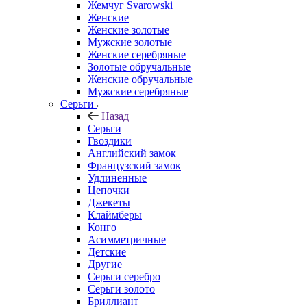
Жемчуг Svarowski
Женские
Женские золотые
Мужские золотые
Женские серебряные
Золотые обручальные
Женские обручальные
Мужские серебряные
Серьги
Назад
Серьги
Гвоздики
Английский замок
Французский замок
Удлиненные
Цепочки
Джекеты
Клаймберы
Конго
Асимметричные
Детские
Другие
Серьги серебро
Серьги золото
Бриллиант