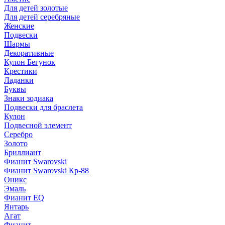
Для детей золотые
Для детей серебряные
Женские
Подвески
Шармы
Декоративные
Кулон Бегунок
Крестики
Ладанки
Буквы
Знаки зодиака
Подвески для браслета
Кулон
Подвесной элемент
Серебро
Золото
Бриллиант
Фианит Swarovski
Фианит Swarovski Кр-88
Оникс
Эмаль
Фианит EQ
Янтарь
Агат
Фианит