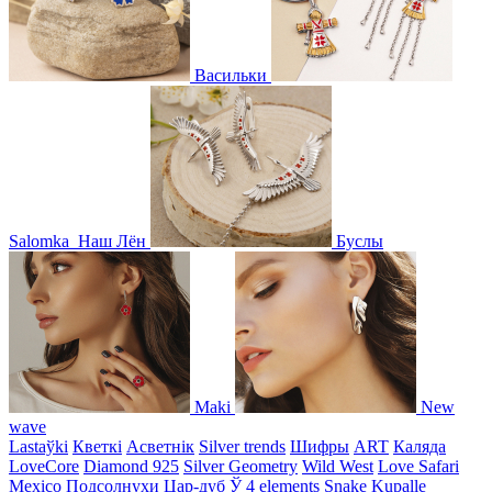
Васильки
Salomka
Наш Лён
Буслы
Maki
New
wave
Lastaўki
Кветкі
Асветнiк
Silver trends
Шифры
ART
Каляда
LoveCore
Diamond 925
Silver Geometry
Wild West
Love Safari
Mexico
Подсолнухи
Цар-дуб
Ў
4 elements
Snake
Kupalle