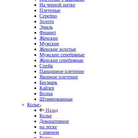
На черной нитке
Плетеные
Серебро
Золото
Эмаль
Фианит
Женские
Мужские
Женские золотые
Мужские серебряные
Женские серебряные
Снейк
Панцирное плетение
Якорное плетение
Бисмарк
Кайзер
Волна
Штампованные
Колье
Назад
Колье
Декоративное
на леске
с именем
Кулон