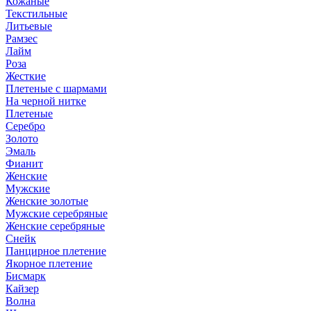
Кожаные
Текстильные
Литьевые
Рамзес
Лайм
Роза
Жесткие
Плетеные с шармами
На черной нитке
Плетеные
Серебро
Золото
Эмаль
Фианит
Женские
Мужские
Женские золотые
Мужские серебряные
Женские серебряные
Снейк
Панцирное плетение
Якорное плетение
Бисмарк
Кайзер
Волна