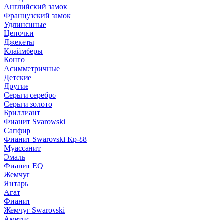
Английский замок
Французский замок
Удлиненные
Цепочки
Джекеты
Клаймберы
Конго
Асимметричные
Детские
Другие
Серьги серебро
Серьги золото
Бриллиант
Фианит Svarowski
Сапфир
Фианит Swarovski Кр-88
Муассанит
Эмаль
Фианит EQ
Жемчуг
Янтарь
Агат
Фианит
Жемчуг Swarovski
Аметис