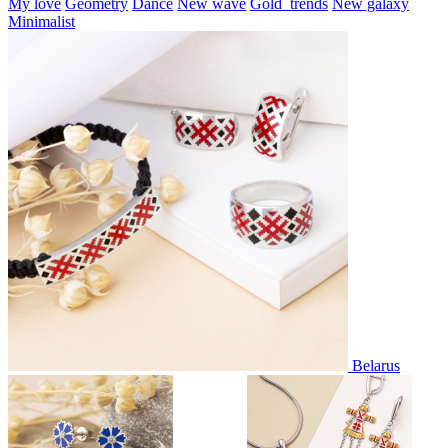
My love
Geometry
Dance
New wave
Gold_trends
New galaxy
Minimalist
Belarus