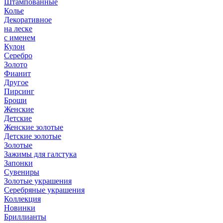
Штампованные
Колье
Декоративное
на леске
с именем
Кулон
Серебро
Золото
Фианит
Другое
Пирсинг
Броши
Женские
Детские
Женские золотые
Детские золотые
Золотые
Зажимы для галстука
Запонки
Сувениры
Золотые украшения
Серебряные украшения
Коллекция
Новинки
Бриллианты