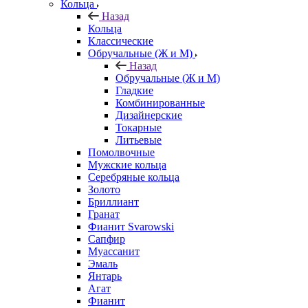
Кольца
Назад
Кольца
Классические
Обручальные (Ж и М)
Назад
Обручальные (Ж и М)
Гладкие
Комбинированные
Дизайнерские
Токарные
Литьевые
Помолвочные
Мужские кольца
Серебряные кольца
Золото
Бриллиант
Гранат
Фианит Svarowski
Сапфир
Муассанит
Эмаль
Янтарь
Агат
Фианит