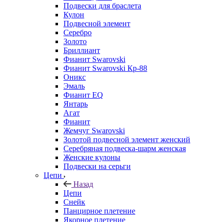
Подвески для браслета
Кулон
Подвесной элемент
Серебро
Золото
Бриллиант
Фианит Swarovski
Фианит Swarovski Кр-88
Оникс
Эмаль
Фианит EQ
Янтарь
Агат
Фианит
Жемчуг Swarovski
Золотой подвесной элемент женcкий
Серебряная подвеска-шарм женская
Женские кулоны
Подвески на серьги
Цепи
Назад
Цепи
Снейк
Панцирное плетение
Якорное плетение