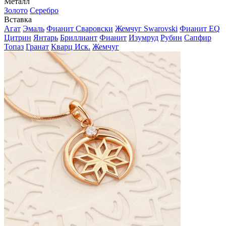
Металл
Золото
Серебро
Вставка
Агат
Эмаль
Фианит Сваровски
Жемчуг Swarovski
Фианит EQ
Цитрин
Янтарь
Бриллиант
Фианит
Изумруд
Рубин
Сапфир
Топаз
Гранат
Кварц Иск.
Жемчуг