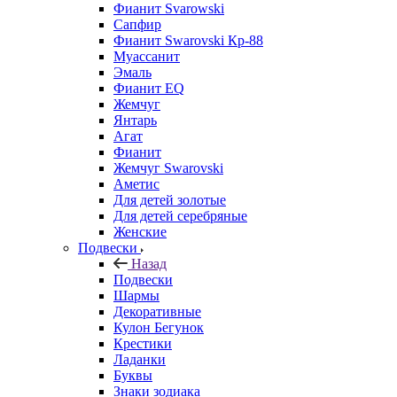
Фианит Svarowski
Сапфир
Фианит Swarovski Кр-88
Муассанит
Эмаль
Фианит EQ
Жемчуг
Янтарь
Агат
Фианит
Жемчуг Swarovski
Аметис
Для детей золотые
Для детей серебряные
Женские
Подвески
Назад
Подвески
Шармы
Декоративные
Кулон Бегунок
Крестики
Ладанки
Буквы
Знаки зодиака