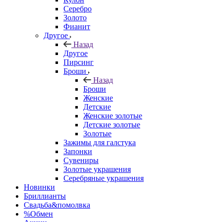
Серебро
Золото
Фианит
Другое
Назад
Другое
Пирсинг
Броши
Назад
Броши
Женские
Детские
Женские золотые
Детские золотые
Золотые
Зажимы для галстука
Запонки
Сувениры
Золотые украшения
Серебряные украшения
Новинки
Бриллианты
Свадьба&помолвка
%Обмен