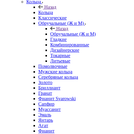
Кольца
Назад
Кольца
Классические
Обручальные (Ж и М)
Назад
Обручальные (Ж и М)
Гладкие
Комбинированные
Дизайнерские
Токарные
Литьевые
Помолвочные
Мужские кольца
Серебряные кольца
Золото
Бриллиант
Гранат
Фианит Svarowski
Сапфир
Муассанит
Эмаль
Янтарь
Агат
Фианит