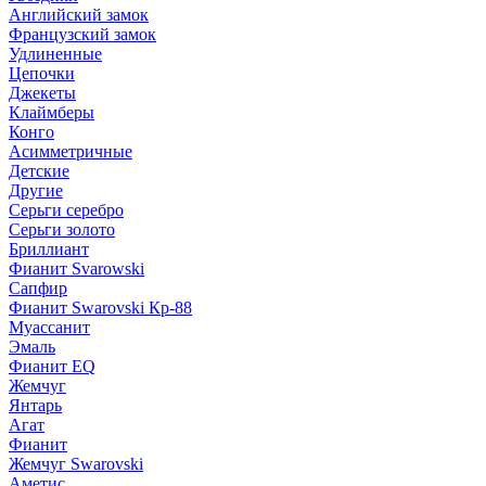
Английский замок
Французский замок
Удлиненные
Цепочки
Джекеты
Клаймберы
Конго
Асимметричные
Детские
Другие
Серьги серебро
Серьги золото
Бриллиант
Фианит Svarowski
Сапфир
Фианит Swarovski Кр-88
Муассанит
Эмаль
Фианит EQ
Жемчуг
Янтарь
Агат
Фианит
Жемчуг Swarovski
Аметис