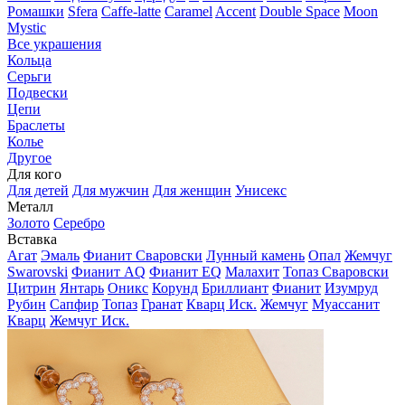
Ромашки
Sfera
Caffe-latte
Caramel
Accent
Double Space
Moon
Mystic
Все украшения
Кольца
Серьги
Подвески
Цепи
Браслеты
Колье
Другое
Для кого
Для детей
Для мужчин
Для женщин
Унисекс
Металл
Золото
Серебро
Вставка
Агат
Эмаль
Фианит Сваровски
Лунный камень
Опал
Жемчуг
Swarovski
Фианит AQ
Фианит EQ
Малахит
Топаз Сваровски
Цитрин
Янтарь
Оникс
Корунд
Бриллиант
Фианит
Изумруд
Рубин
Сапфир
Топаз
Гранат
Кварц Иск.
Жемчуг
Муассанит
Кварц
Жемчуг Иск.