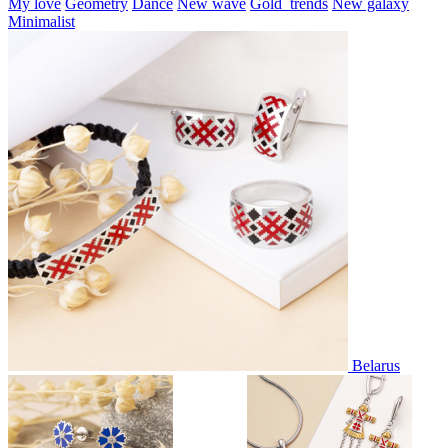
My love
Geometry
Dance
New wave
Gold_trends
New galaxy
Minimalist
Belarus