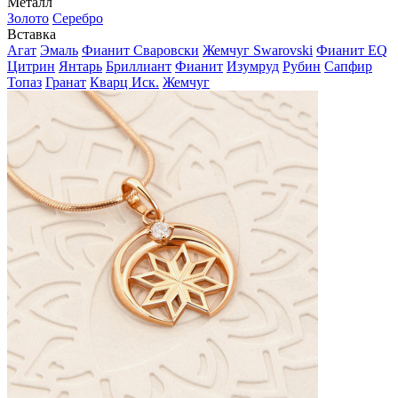
Металл
Золото
Серебро
Вставка
Агат
Эмаль
Фианит Сваровски
Жемчуг Swarovski
Фианит EQ
Цитрин
Янтарь
Бриллиант
Фианит
Изумруд
Рубин
Сапфир
Топаз
Гранат
Кварц Иск.
Жемчуг