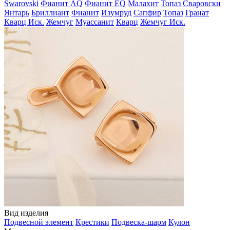
Swarovski
Фианит AQ
Фианит EQ
Малахит
Топаз Сваровски
Янтарь
Бриллиант
Фианит
Изумруд
Сапфир
Топаз
Гранат
Кварц Иск.
Жемчуг
Муассанит
Кварц
Жемчуг Иск.
Вид изделия
Подвесной элемент
Крестики
Подвеска-шарм
Кулон