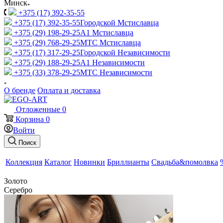
Минск
+375 (17) 392-35-55
+375 (17) 392-35-55
Городской Мстиславца
+375 (29) 198-29-25
A1 Мстиславца
+375 (29) 768-29-25
МТС Мстиславца
+375 (17) 317-29-25
Городской Независимости
+375 (29) 188-29-25
A1 Независимости
+375 (33) 378-29-25
МТС Независимости
О бренде
Оплата и доставка
Отложенные
0
Корзина
0
Войти
Поиск
Коллекция
Каталог
Новинки
Бриллианты
Свадьба&помолвка
Золото
Серебро