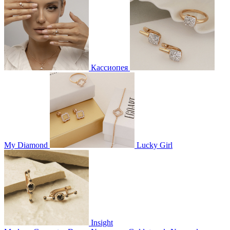
Кассиопея
My Diamond
Lucky Girl
Insight