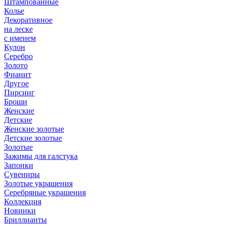
Штампованные
Колье
Декоративное
на леске
с именем
Кулон
Серебро
Золото
Фианит
Другое
Пирсинг
Броши
Женские
Детские
Женские золотые
Детские золотые
Золотые
Зажимы для галстука
Запонки
Сувениры
Золотые украшения
Серебряные украшения
Коллекция
Новинки
Бриллианты