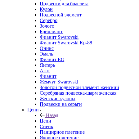
Подвески для браслета
Кулон
Подвесной элемент
Серебро
Золото
Бриллиант
Фианит Swarovski
Фианит Swarovski Кр-88
Оникс
Эмаль
Фианит EQ
Янтарь
Агат
Фианит
Жемчуг Swarovski
Золотой подвесной элемент женcкий
Серебряная подвеска-шарм женская
Женские кулоны
Подвески на серьги
Цепи
Назад
Цепи
Снейк
Панцирное плетение
Якорное плетение