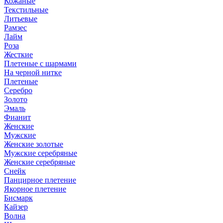
Кожаные
Текстильные
Литьевые
Рамзес
Лайм
Роза
Жесткие
Плетеные с шармами
На черной нитке
Плетеные
Серебро
Золото
Эмаль
Фианит
Женские
Мужские
Женские золотые
Мужские серебряные
Женские серебряные
Снейк
Панцирное плетение
Якорное плетение
Бисмарк
Кайзер
Волна