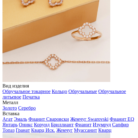
Вид изделия
Обручальное токарное
Кольцо
Обручальные
Обручальное
литьевое
Печатка
Металл
Золото
Серебро
Вставка
Агат
Эмаль
Фианит Сваровски
Жемчуг Swarovski
Фианит EQ
Янтарь
Оникс
Корунд
Бриллиант
Фианит
Изумруд
Сапфир
Топаз
Гранат
Кварц Иск.
Жемчуг
Муассанит
Кварц