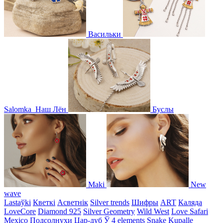
Васильки
Salomka
Наш Лён
Буслы
Maki
New
wave
Lastaўki
Кветкі
Асветнiк
Silver trends
Шифры
ART
Каляда
LoveCore
Diamond 925
Silver Geometry
Wild West
Love Safari
Mexico
Подсолнухи
Цар-дуб
Ў
4 elements
Snake
Kupalle