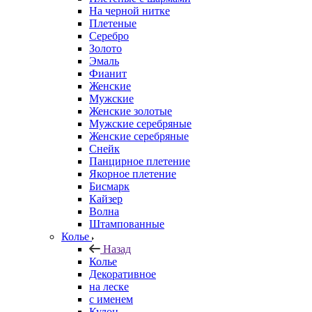
На черной нитке
Плетеные
Серебро
Золото
Эмаль
Фианит
Женские
Мужские
Женские золотые
Мужские серебряные
Женские серебряные
Снейк
Панцирное плетение
Якорное плетение
Бисмарк
Кайзер
Волна
Штампованные
Колье
Назад
Колье
Декоративное
на леске
с именем
Кулон