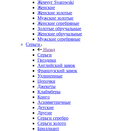
Жемчуг Svarowski
Женские
Женские золотые
Мужские золотые
Женские серебряные
Золотые обручальные
Женские обручальные
Мужские серебряные
Серьги
Назад
Серьги
Гвоздики
Английский замок
Французский замок
Удлиненные
Цепочки
Джекеты
Клаймберы
Конго
Асимметричные
Детские
Другие
Серьги серебро
Серьги золото
Бриллиант