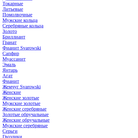
Токарные
Литьевые
Помолвочные
Мужские кольца
Серебряные кольца
Золото
Бриллиант
Гранат
Фианит Svarowski
Сапфир
Муассанит
Эмаль
Янтарь
Агат
Фианит
Жемчуг Svarowski
Женские
Женские золотые
Мужские золотые
Женские серебряные
Золотые обручальные
Женские обручальные
Мужские серебряные
Серьги
Гвоздики