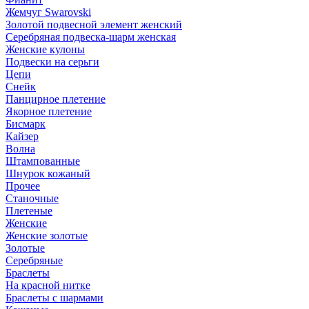
Жемчуг Swarovski
Золотой подвесной элемент женcкий
Серебряная подвеска-шарм женская
Женские кулоны
Подвески на серьги
Цепи
Снейк
Панцирное плетение
Якорное плетение
Бисмарк
Кайзер
Волна
Штампованные
Шнурок кожаный
Прочее
Станочные
Плетеные
Женские
Женские золотые
Золотые
Серебряные
Браслеты
На красной нитке
Браслеты с шармами