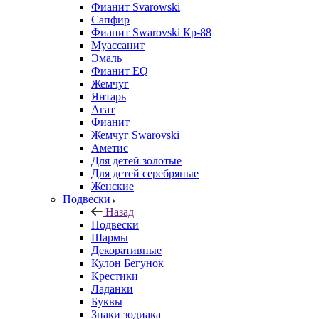
Фианит Svarowski
Сапфир
Фианит Swarovski Кр-88
Муассанит
Эмаль
Фианит EQ
Жемчуг
Янтарь
Агат
Фианит
Жемчуг Swarovski
Аметис
Для детей золотые
Для детей серебряные
Женские
Подвески
Назад
Подвески
Шармы
Декоративные
Кулон Бегунок
Крестики
Ладанки
Буквы
Знаки зодиака