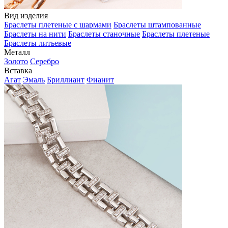
Вид изделия
Браслеты плетеные с шармами
Браслеты штампованные
Браслеты на нити
Браслеты станочные
Браслеты плетеные
Браслеты литьевые
Металл
Золото
Серебро
Вставка
Агат
Эмаль
Бриллиант
Фианит