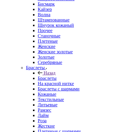
Бисмарк
Кайзер
Волна
Штампованные
Шнурок кожаный
Прочее
Станочные
Плетеные
Женские
Женские золотые
Золотые
Серебряные
Браслеты
Назад
Браслеты
На красной нитке
Браслеты с шармами
Кожаные
Текстильные
Литьевые
Рамзес
Лайм
Роза
Жесткие
Плетеные с шармами