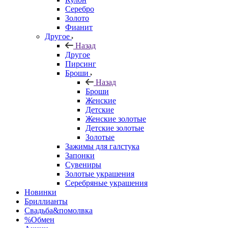
Серебро
Золото
Фианит
Другое
Назад
Другое
Пирсинг
Броши
Назад
Броши
Женские
Детские
Женские золотые
Детские золотые
Золотые
Зажимы для галстука
Запонки
Сувениры
Золотые украшения
Серебряные украшения
Новинки
Бриллианты
Свадьба&помолвка
%Обмен