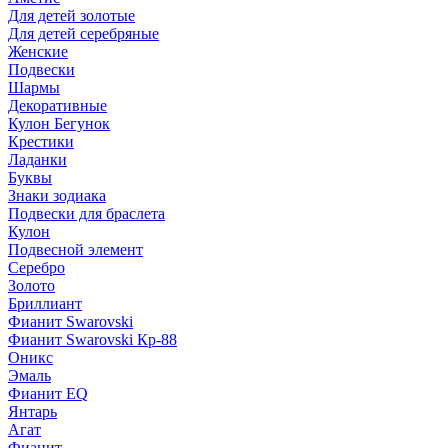
Для детей золотые
Для детей серебряные
Женские
Подвески
Шармы
Декоративные
Кулон Бегунок
Крестики
Ладанки
Буквы
Знаки зодиака
Подвески для браслета
Кулон
Подвесной элемент
Серебро
Золото
Бриллиант
Фианит Swarovski
Фианит Swarovski Кр-88
Оникс
Эмаль
Фианит EQ
Янтарь
Агат
Фианит