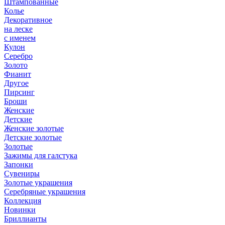
Штампованные
Колье
Декоративное
на леске
с именем
Кулон
Серебро
Золото
Фианит
Другое
Пирсинг
Броши
Женские
Детские
Женские золотые
Детские золотые
Золотые
Зажимы для галстука
Запонки
Сувениры
Золотые украшения
Серебряные украшения
Коллекция
Новинки
Бриллианты