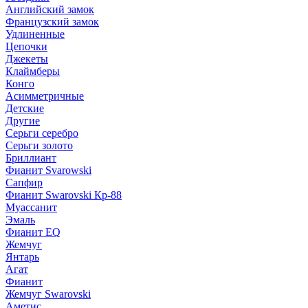
Английский замок
Французский замок
Удлиненные
Цепочки
Джекеты
Клаймберы
Конго
Асимметричные
Детские
Другие
Серьги серебро
Серьги золото
Бриллиант
Фианит Svarowski
Сапфир
Фианит Swarovski Кр-88
Муассанит
Эмаль
Фианит EQ
Жемчуг
Янтарь
Агат
Фианит
Жемчуг Swarovski
Аметис