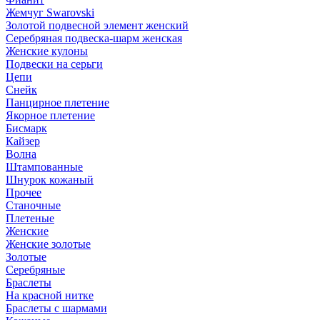
Жемчуг Swarovski
Золотой подвесной элемент женcкий
Серебряная подвеска-шарм женская
Женские кулоны
Подвески на серьги
Цепи
Снейк
Панцирное плетение
Якорное плетение
Бисмарк
Кайзер
Волна
Штампованные
Шнурок кожаный
Прочее
Станочные
Плетеные
Женские
Женские золотые
Золотые
Серебряные
Браслеты
На красной нитке
Браслеты с шармами