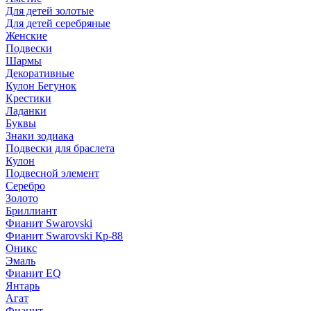
Для детей золотые
Для детей серебряные
Женские
Подвески
Шармы
Декоративные
Кулон Бегунок
Крестики
Ладанки
Буквы
Знаки зодиака
Подвески для браслета
Кулон
Подвесной элемент
Серебро
Золото
Бриллиант
Фианит Swarovski
Фианит Swarovski Кр-88
Оникс
Эмаль
Фианит EQ
Янтарь
Агат
Фианит