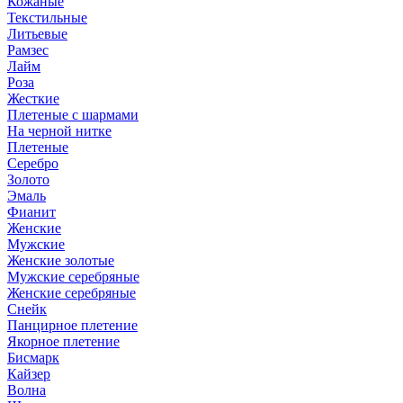
Кожаные
Текстильные
Литьевые
Рамзес
Лайм
Роза
Жесткие
Плетеные с шармами
На черной нитке
Плетеные
Серебро
Золото
Эмаль
Фианит
Женские
Мужские
Женские золотые
Мужские серебряные
Женские серебряные
Снейк
Панцирное плетение
Якорное плетение
Бисмарк
Кайзер
Волна