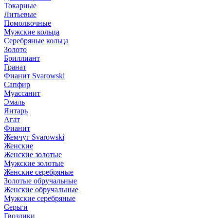
Токарные
Литьевые
Помолвочные
Мужские кольца
Серебряные кольца
Золото
Бриллиант
Гранат
Фианит Svarowski
Сапфир
Муассанит
Эмаль
Янтарь
Агат
Фианит
Жемчуг Svarowski
Женские
Женские золотые
Мужские золотые
Женские серебряные
Золотые обручальные
Женские обручальные
Мужские серебряные
Серьги
Гвоздики