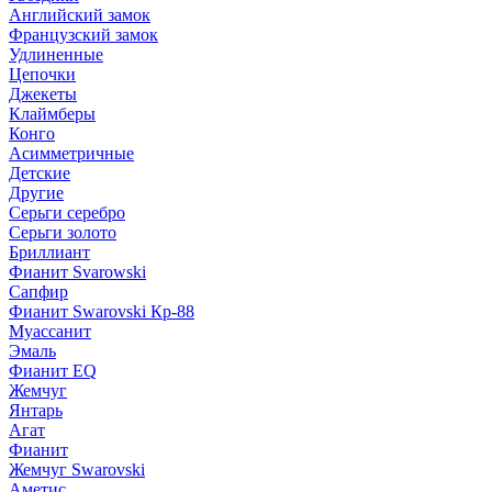
Английский замок
Французский замок
Удлиненные
Цепочки
Джекеты
Клаймберы
Конго
Асимметричные
Детские
Другие
Серьги серебро
Серьги золото
Бриллиант
Фианит Svarowski
Сапфир
Фианит Swarovski Кр-88
Муассанит
Эмаль
Фианит EQ
Жемчуг
Янтарь
Агат
Фианит
Жемчуг Swarovski
Аметис