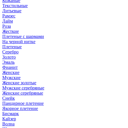
Кожаные
Текстильные
Литьевые
Рамзес
Лайм
Роза
Жесткие
Плетеные с шармами
На черной нитке
Плетеные
Серебро
Золото
Эмаль
Фианит
Женские
Мужские
Женские золотые
Мужские серебряные
Женские серебряные
Снейк
Панцирное плетение
Якорное плетение
Бисмарк
Кайзер
Волна