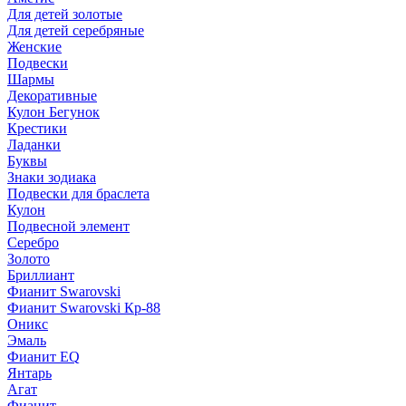
Для детей золотые
Для детей серебряные
Женские
Подвески
Шармы
Декоративные
Кулон Бегунок
Крестики
Ладанки
Буквы
Знаки зодиака
Подвески для браслета
Кулон
Подвесной элемент
Серебро
Золото
Бриллиант
Фианит Swarovski
Фианит Swarovski Кр-88
Оникс
Эмаль
Фианит EQ
Янтарь
Агат
Фианит