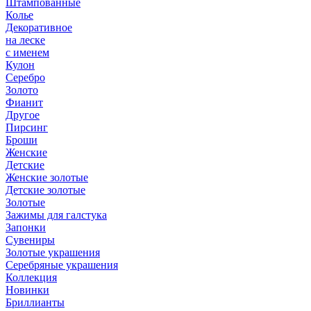
Штампованные
Колье
Декоративное
на леске
с именем
Кулон
Серебро
Золото
Фианит
Другое
Пирсинг
Броши
Женские
Детские
Женские золотые
Детские золотые
Золотые
Зажимы для галстука
Запонки
Сувениры
Золотые украшения
Серебряные украшения
Коллекция
Новинки
Бриллианты