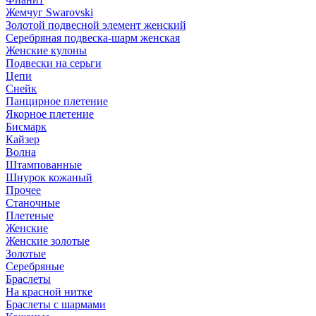
Жемчуг Swarovski
Золотой подвесной элемент женcкий
Серебряная подвеска-шарм женская
Женские кулоны
Подвески на серьги
Цепи
Снейк
Панцирное плетение
Якорное плетение
Бисмарк
Кайзер
Волна
Штампованные
Шнурок кожаный
Прочее
Станочные
Плетеные
Женские
Женские золотые
Золотые
Серебряные
Браслеты
На красной нитке
Браслеты с шармами