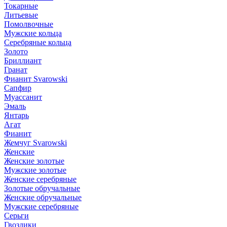
Токарные
Литьевые
Помолвочные
Мужские кольца
Серебряные кольца
Золото
Бриллиант
Гранат
Фианит Svarowski
Сапфир
Муассанит
Эмаль
Янтарь
Агат
Фианит
Жемчуг Svarowski
Женские
Женские золотые
Мужские золотые
Женские серебряные
Золотые обручальные
Женские обручальные
Мужские серебряные
Серьги
Гвоздики