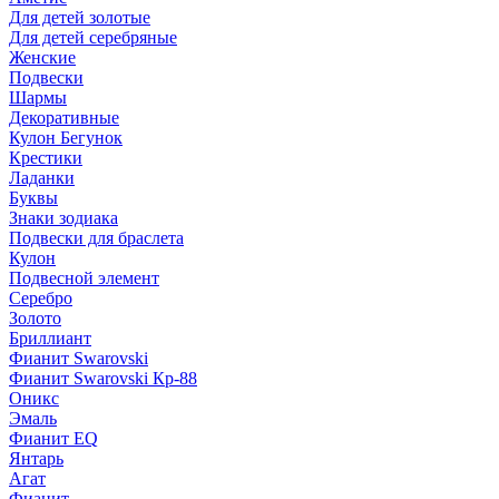
Для детей золотые
Для детей серебряные
Женские
Подвески
Шармы
Декоративные
Кулон Бегунок
Крестики
Ладанки
Буквы
Знаки зодиака
Подвески для браслета
Кулон
Подвесной элемент
Серебро
Золото
Бриллиант
Фианит Swarovski
Фианит Swarovski Кр-88
Оникс
Эмаль
Фианит EQ
Янтарь
Агат
Фианит