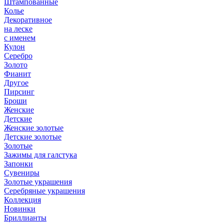
Штампованные
Колье
Декоративное
на леске
с именем
Кулон
Серебро
Золото
Фианит
Другое
Пирсинг
Броши
Женские
Детские
Женские золотые
Детские золотые
Золотые
Зажимы для галстука
Запонки
Сувениры
Золотые украшения
Серебряные украшения
Коллекция
Новинки
Бриллианты