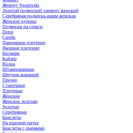
Жемчуг Swarovski
Золотой подвесной элемент женcкий
Серебряная подвеска-шарм женская
Женские кулоны
Подвески на серьги
Цепи
Снейк
Панцирное плетение
Якорное плетение
Бисмарк
Кайзер
Волна
Штампованные
Шнурок кожаный
Прочее
Станочные
Плетеные
Женские
Женские золотые
Золотые
Серебряные
Браслеты
На красной нитке
Браслеты с шармами