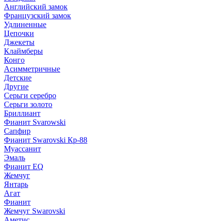
Английский замок
Французский замок
Удлиненные
Цепочки
Джекеты
Клаймберы
Конго
Асимметричные
Детские
Другие
Серьги серебро
Серьги золото
Бриллиант
Фианит Svarowski
Сапфир
Фианит Swarovski Кр-88
Муассанит
Эмаль
Фианит EQ
Жемчуг
Янтарь
Агат
Фианит
Жемчуг Swarovski
Аметис