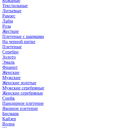
Кожаные
Текстильные
Литьевые
Рамзес
Лайм
Роза
Жесткие
Плетеные с шармами
На черной нитке
Плетеные
Серебро
Золото
Эмаль
Фианит
Женские
Мужские
Женские золотые
Мужские серебряные
Женские серебряные
Снейк
Панцирное плетение
Якорное плетение
Бисмарк
Кайзер
Волна