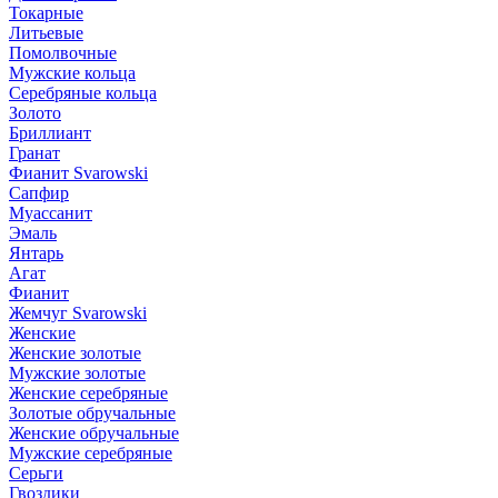
Токарные
Литьевые
Помолвочные
Мужские кольца
Серебряные кольца
Золото
Бриллиант
Гранат
Фианит Svarowski
Сапфир
Муассанит
Эмаль
Янтарь
Агат
Фианит
Жемчуг Svarowski
Женские
Женские золотые
Мужские золотые
Женские серебряные
Золотые обручальные
Женские обручальные
Мужские серебряные
Серьги
Гвоздики