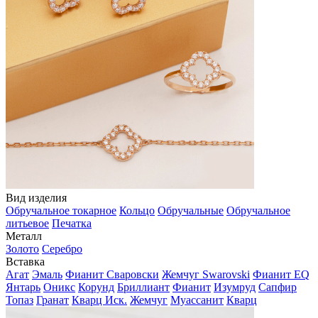
Вид изделия
Обручальное токарное
Кольцо
Обручальные
Обручальное
литьевое
Печатка
Металл
Золото
Серебро
Вставка
Агат
Эмаль
Фианит Сваровски
Жемчуг Swarovski
Фианит EQ
Янтарь
Оникс
Корунд
Бриллиант
Фианит
Изумруд
Сапфир
Топаз
Гранат
Кварц Иск.
Жемчуг
Муассанит
Кварц