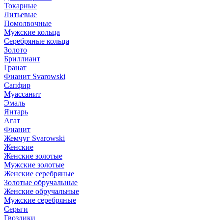
Токарные
Литьевые
Помолвочные
Мужские кольца
Серебряные кольца
Золото
Бриллиант
Гранат
Фианит Svarowski
Сапфир
Муассанит
Эмаль
Янтарь
Агат
Фианит
Жемчуг Svarowski
Женские
Женские золотые
Мужские золотые
Женские серебряные
Золотые обручальные
Женские обручальные
Мужские серебряные
Серьги
Гвоздики