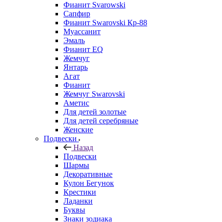
Фианит Svarowski
Сапфир
Фианит Swarovski Кр-88
Муассанит
Эмаль
Фианит EQ
Жемчуг
Янтарь
Агат
Фианит
Жемчуг Swarovski
Аметис
Для детей золотые
Для детей серебряные
Женские
Подвески
Назад
Подвески
Шармы
Декоративные
Кулон Бегунок
Крестики
Ладанки
Буквы
Знаки зодиака