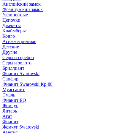
Английский замок
Французский замок
Удлиненные
Цепочки
Джекеты
Клаймберы
Конго
Асимметричные
Детские
Другие
Серьги серебро
Серьги золото
Бриллиант
Фианит Svarowski
Сапфир
Фианит Swarovski Кр-88
Муассанит
Эмаль
Фианит EQ
Жемчуг
Янтарь
Агат
Фианит
Жемчуг Swarovski
Аметис