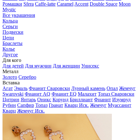
Ромашки
Sfera
Caffe-latte
Caramel
Accent
Double Space
Moon
Mystic
Все украшения
Кольца
Серьги
Подвески
Цепи
Браслеты
Колье
Другое
Для кого
Для детей
Для мужчин
Для женщин
Унисекс
Металл
Золото
Серебро
Вставка
Агат
Эмаль
Фианит Сваровски
Лунный камень
Опал
Жемчуг
Swarovski
Фианит AQ
Фианит EQ
Малахит
Топаз Сваровски
Цитрин
Янтарь
Оникс
Корунд
Бриллиант
Фианит
Изумруд
Рубин
Сапфир
Топаз
Гранат
Кварц Иск.
Жемчуг
Муассанит
Кварц
Жемчуг Иск.