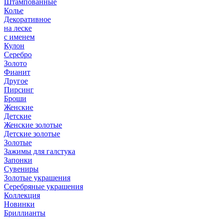
Штампованные
Колье
Декоративное
на леске
с именем
Кулон
Серебро
Золото
Фианит
Другое
Пирсинг
Броши
Женские
Детские
Женские золотые
Детские золотые
Золотые
Зажимы для галстука
Запонки
Сувениры
Золотые украшения
Серебряные украшения
Коллекция
Новинки
Бриллианты