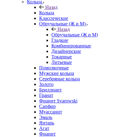
Кольца
Назад
Кольца
Классические
Обручальные (Ж и М)
Назад
Обручальные (Ж и М)
Гладкие
Комбинированные
Дизайнерские
Токарные
Литьевые
Помолвочные
Мужские кольца
Серебряные кольца
Золото
Бриллиант
Гранат
Фианит Svarowski
Сапфир
Муассанит
Эмаль
Янтарь
Агат
Фианит