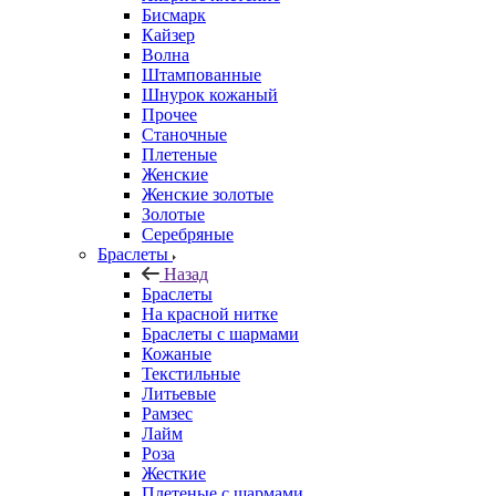
Бисмарк
Кайзер
Волна
Штампованные
Шнурок кожаный
Прочее
Станочные
Плетеные
Женские
Женские золотые
Золотые
Серебряные
Браслеты
Назад
Браслеты
На красной нитке
Браслеты с шармами
Кожаные
Текстильные
Литьевые
Рамзес
Лайм
Роза
Жесткие
Плетеные с шармами