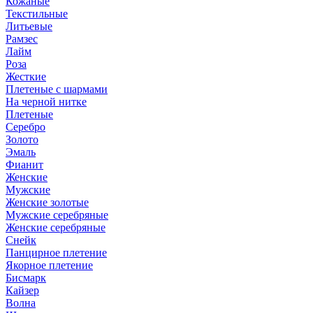
Кожаные
Текстильные
Литьевые
Рамзес
Лайм
Роза
Жесткие
Плетеные с шармами
На черной нитке
Плетеные
Серебро
Золото
Эмаль
Фианит
Женские
Мужские
Женские золотые
Мужские серебряные
Женские серебряные
Снейк
Панцирное плетение
Якорное плетение
Бисмарк
Кайзер
Волна