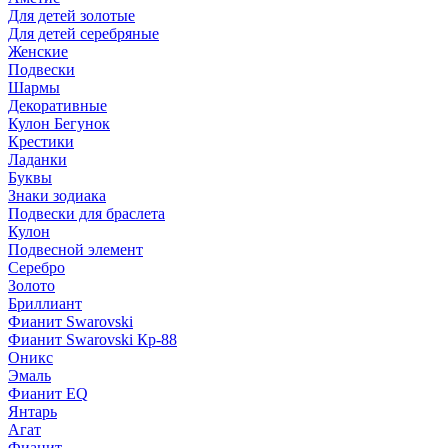
Для детей золотые
Для детей серебряные
Женские
Подвески
Шармы
Декоративные
Кулон Бегунок
Крестики
Ладанки
Буквы
Знаки зодиака
Подвески для браслета
Кулон
Подвесной элемент
Серебро
Золото
Бриллиант
Фианит Swarovski
Фианит Swarovski Кр-88
Оникс
Эмаль
Фианит EQ
Янтарь
Агат
Фианит