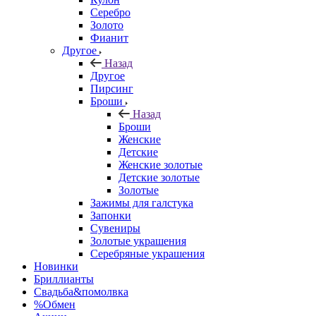
Серебро
Золото
Фианит
Другое
Назад
Другое
Пирсинг
Броши
Назад
Броши
Женские
Детские
Женские золотые
Детские золотые
Золотые
Зажимы для галстука
Запонки
Сувениры
Золотые украшения
Серебряные украшения
Новинки
Бриллианты
Свадьба&помолвка
%Обмен