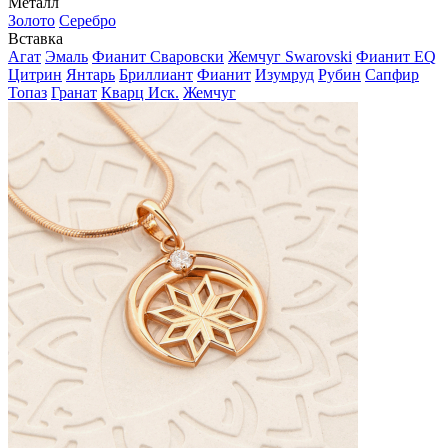
Металл
Золото
Серебро
Вставка
Агат
Эмаль
Фианит Сваровски
Жемчуг Swarovski
Фианит EQ
Цитрин
Янтарь
Бриллиант
Фианит
Изумруд
Рубин
Сапфир
Топаз
Гранат
Кварц Иск.
Жемчуг