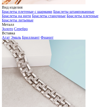
Вид изделия
Браслеты плетеные с шармами
Браслеты штампованные
Браслеты на нити
Браслеты станочные
Браслеты плетеные
Браслеты литьевые
Металл
Золото
Серебро
Вставка
Агат
Эмаль
Бриллиант
Фианит