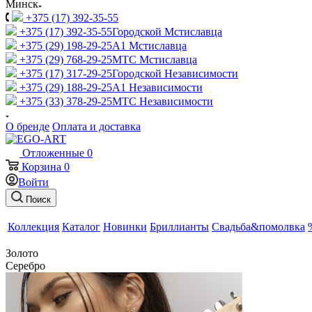
Минск
+375 (17) 392-35-55
+375 (17) 392-35-55
Городской Мстиславца
+375 (29) 198-29-25
A1 Мстиславца
+375 (29) 768-29-25
МТС Мстиславца
+375 (17) 317-29-25
Городской Независимости
+375 (29) 188-29-25
A1 Независимости
+375 (33) 378-29-25
МТС Независимости
О бренде
Оплата и доставка
Отложенные
0
Корзина
0
Войти
Поиск
Коллекция
Каталог
Новинки
Бриллианты
Свадьба&помолвка
Золото
Серебро