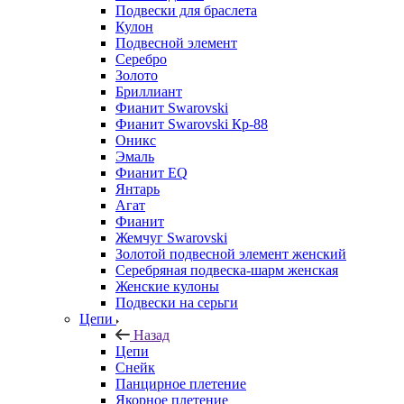
Подвески для браслета
Кулон
Подвесной элемент
Серебро
Золото
Бриллиант
Фианит Swarovski
Фианит Swarovski Кр-88
Оникс
Эмаль
Фианит EQ
Янтарь
Агат
Фианит
Жемчуг Swarovski
Золотой подвесной элемент женcкий
Серебряная подвеска-шарм женская
Женские кулоны
Подвески на серьги
Цепи
Назад
Цепи
Снейк
Панцирное плетение
Якорное плетение