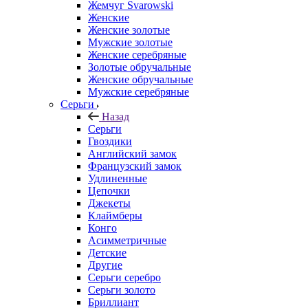
Жемчуг Svarowski
Женские
Женские золотые
Мужские золотые
Женские серебряные
Золотые обручальные
Женские обручальные
Мужские серебряные
Серьги
Назад
Серьги
Гвоздики
Английский замок
Французский замок
Удлиненные
Цепочки
Джекеты
Клаймберы
Конго
Асимметричные
Детские
Другие
Серьги серебро
Серьги золото
Бриллиант