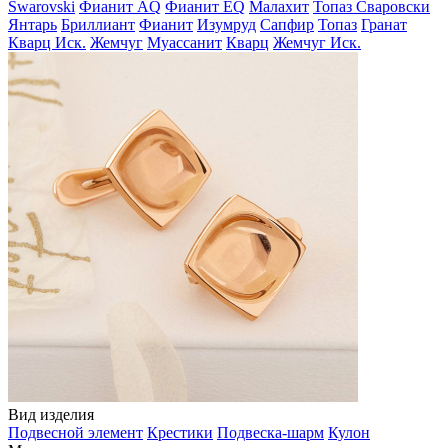
Swarovski
Фианит AQ
Фианит EQ
Малахит
Топаз Сваровски
Янтарь
Бриллиант
Фианит
Изумруд
Сапфир
Топаз
Гранат
Кварц Иск.
Жемчуг
Муассанит
Кварц
Жемчуг Иск.
Вид изделия
Подвесной элемент
Крестики
Подвеска-шарм
Кулон