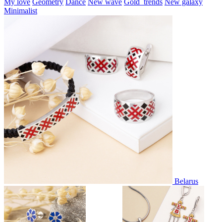
My love
Geometry
Dance
New wave
Gold_trends
New galaxy
Minimalist
Belarus