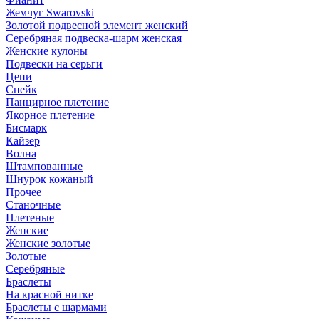
Жемчуг Swarovski
Золотой подвесной элемент женcкий
Серебряная подвеска-шарм женская
Женские кулоны
Подвески на серьги
Цепи
Снейк
Панцирное плетение
Якорное плетение
Бисмарк
Кайзер
Волна
Штампованные
Шнурок кожаный
Прочее
Станочные
Плетеные
Женские
Женские золотые
Золотые
Серебряные
Браслеты
На красной нитке
Браслеты с шармами