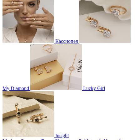
Кассиопея
My Diamond
Lucky Girl
Insight