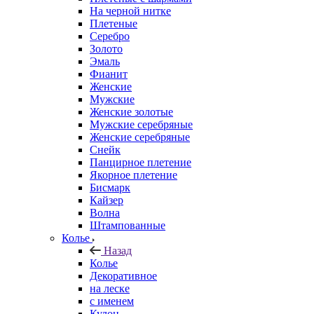
На черной нитке
Плетеные
Серебро
Золото
Эмаль
Фианит
Женские
Мужские
Женские золотые
Мужские серебряные
Женские серебряные
Снейк
Панцирное плетение
Якорное плетение
Бисмарк
Кайзер
Волна
Штампованные
Колье
Назад
Колье
Декоративное
на леске
с именем
Кулон