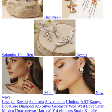
Васильки
Salomka
Наш Лён
Буслы
Maki
New
wave
Lastaўki
Кветкі
Асветнiк
Silver trends
Шифры
ART
Каляда
LoveCore
Diamond 925
Silver Geometry
Wild West
Love Safari
Mexico
Подсолнухи
Цар-дуб
Ў
4 elements
Snake
Kupalle