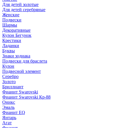
Для детей золотые
Для детей серебряные
Женские
Подвески
Шармы
Декоративные
Кулон Бегунок
Крестики
Ладанки
Буквы
Знаки зодиака
Подвески для браслета
Кулон
Подвесной элемент
Серебро
Золото
Бриллиант
Фианит Swarovski
Фианит Swarovski Кр-88
Оникс
Эмаль
Фианит EQ
Янтарь
Агат
Фианит