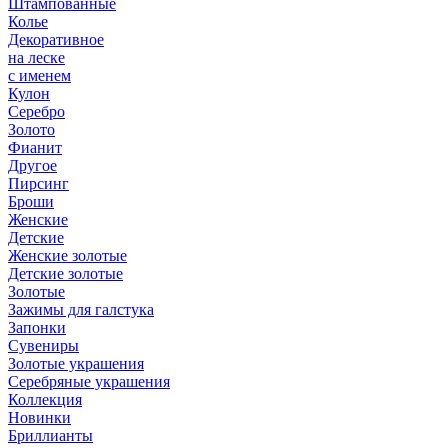
Штампованные
Колье
Декоративное
на леске
с именем
Кулон
Серебро
Золото
Фианит
Другое
Пирсинг
Броши
Женские
Детские
Женские золотые
Детские золотые
Золотые
Зажимы для галстука
Запонки
Сувениры
Золотые украшения
Серебряные украшения
Коллекция
Новинки
Бриллианты