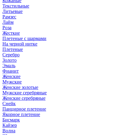
Кожаные
Текстильные
Литьевые
Рамзес
Лайм
Роза
Жесткие
Плетеные с шармами
На черной нитке
Плетеные
Серебро
Золото
Эмаль
Фианит
Женские
Мужские
Женские золотые
Мужские серебряные
Женские серебряные
Снейк
Панцирное плетение
Якорное плетение
Бисмарк
Кайзер
Волна