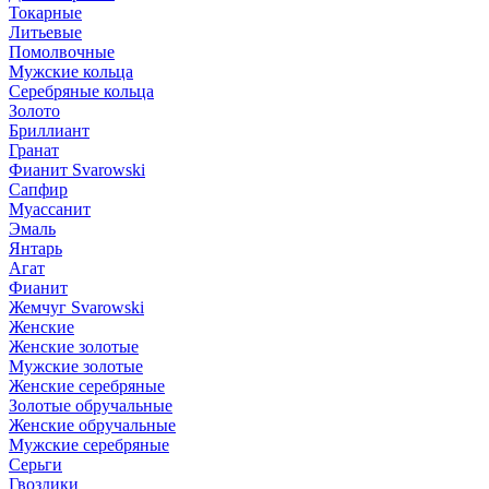
Токарные
Литьевые
Помолвочные
Мужские кольца
Серебряные кольца
Золото
Бриллиант
Гранат
Фианит Svarowski
Сапфир
Муассанит
Эмаль
Янтарь
Агат
Фианит
Жемчуг Svarowski
Женские
Женские золотые
Мужские золотые
Женские серебряные
Золотые обручальные
Женские обручальные
Мужские серебряные
Серьги
Гвоздики