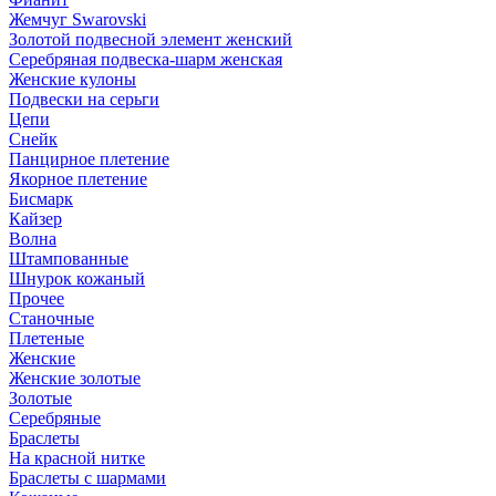
Жемчуг Swarovski
Золотой подвесной элемент женcкий
Серебряная подвеска-шарм женская
Женские кулоны
Подвески на серьги
Цепи
Снейк
Панцирное плетение
Якорное плетение
Бисмарк
Кайзер
Волна
Штампованные
Шнурок кожаный
Прочее
Станочные
Плетеные
Женские
Женские золотые
Золотые
Серебряные
Браслеты
На красной нитке
Браслеты с шармами