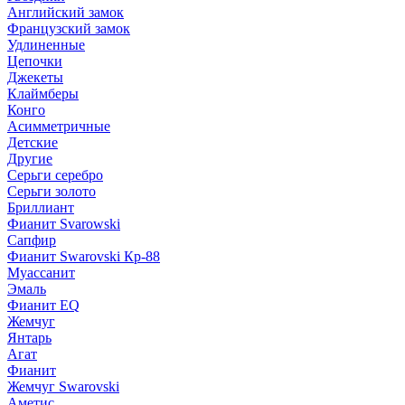
Английский замок
Французский замок
Удлиненные
Цепочки
Джекеты
Клаймберы
Конго
Асимметричные
Детские
Другие
Серьги серебро
Серьги золото
Бриллиант
Фианит Svarowski
Сапфир
Фианит Swarovski Кр-88
Муассанит
Эмаль
Фианит EQ
Жемчуг
Янтарь
Агат
Фианит
Жемчуг Swarovski
Аметис