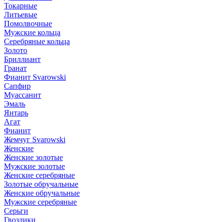
Токарные
Литьевые
Помолвочные
Мужские кольца
Серебряные кольца
Золото
Бриллиант
Гранат
Фианит Svarowski
Сапфир
Муассанит
Эмаль
Янтарь
Агат
Фианит
Жемчуг Svarowski
Женские
Женские золотые
Мужские золотые
Женские серебряные
Золотые обручальные
Женские обручальные
Мужские серебряные
Серьги
Гвоздики