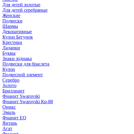
Для детей золотые
Для детей серебряные
Женские
Подвески
Шармы
Декоративные
Кулон Бегунок
Крестики
Ладанки
Буквы
Знаки зодиака
Подвески для браслета
Кулон
Подвесной элемент
Серебро
Золото
Бриллиант
Фианит Swarovski
Фианит Swarovski Кр-88
Оникс
Эмаль
Фианит EQ
Янтарь
Агат
Фианит