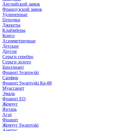
Английский замок
Французский замок
Удлиненные
Цепочки
Джекеты
Клаймберы
Конго
Асимметричные
Детские
Другие
Серьги серебро
Серьги золото
Бриллиант
Фианит Svarowski
Сапфир
Фианит Swarovski Кр-88
Муассанит
Эмаль
Фианит EQ
Жемчуг
Янтарь
Агат
Фианит
Жемчуг Swarovski
Аметис