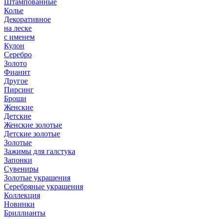
Штампованные
Колье
Декоративное
на леске
с именем
Кулон
Серебро
Золото
Фианит
Другое
Пирсинг
Броши
Женские
Детские
Женские золотые
Детские золотые
Золотые
Зажимы для галстука
Запонки
Сувениры
Золотые украшения
Серебряные украшения
Коллекция
Новинки
Бриллианты