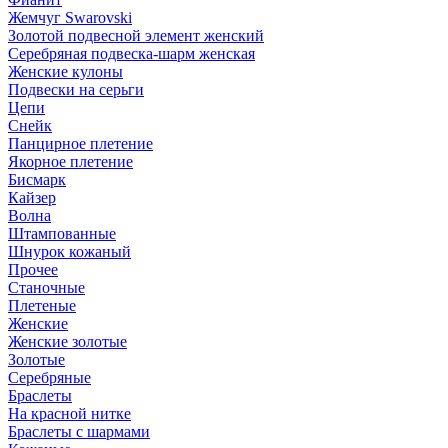
Жемчуг Swarovski
Золотой подвесной элемент женcкий
Серебряная подвеска-шарм женская
Женские кулоны
Подвески на серьги
Цепи
Снейк
Панцирное плетение
Якорное плетение
Бисмарк
Кайзер
Волна
Штампованные
Шнурок кожаный
Прочее
Станочные
Плетеные
Женские
Женские золотые
Золотые
Серебряные
Браслеты
На красной нитке
Браслеты с шармами