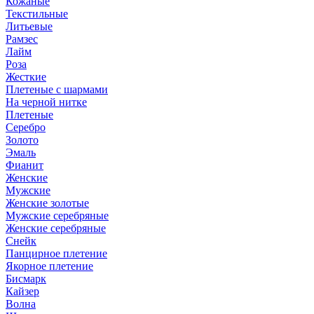
Кожаные
Текстильные
Литьевые
Рамзес
Лайм
Роза
Жесткие
Плетеные с шармами
На черной нитке
Плетеные
Серебро
Золото
Эмаль
Фианит
Женские
Мужские
Женские золотые
Мужские серебряные
Женские серебряные
Снейк
Панцирное плетение
Якорное плетение
Бисмарк
Кайзер
Волна