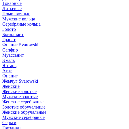
Токарные
Литьевые
Помолвочные
Мужские кольца
Серебряные кольца
Золото
Бриллиант
Гранат
Фианит Svarowski
Сапфир
Муассанит
Эмаль
Янтарь
Агат
Фианит
Жемчуг Svarowski
Женские
Женские золотые
Мужские золотые
Женские серебряные
Золотые обручальные
Женские обручальные
Мужские серебряные
Серьги
Гвоздики