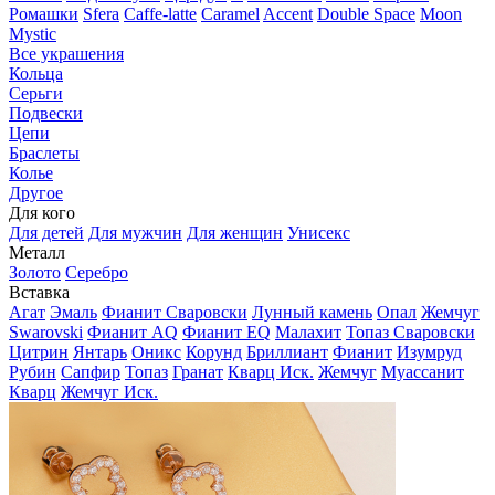
Ромашки
Sfera
Caffe-latte
Caramel
Accent
Double Space
Moon
Mystic
Все украшения
Кольца
Серьги
Подвески
Цепи
Браслеты
Колье
Другое
Для кого
Для детей
Для мужчин
Для женщин
Унисекс
Металл
Золото
Серебро
Вставка
Агат
Эмаль
Фианит Сваровски
Лунный камень
Опал
Жемчуг
Swarovski
Фианит AQ
Фианит EQ
Малахит
Топаз Сваровски
Цитрин
Янтарь
Оникс
Корунд
Бриллиант
Фианит
Изумруд
Рубин
Сапфир
Топаз
Гранат
Кварц Иск.
Жемчуг
Муассанит
Кварц
Жемчуг Иск.