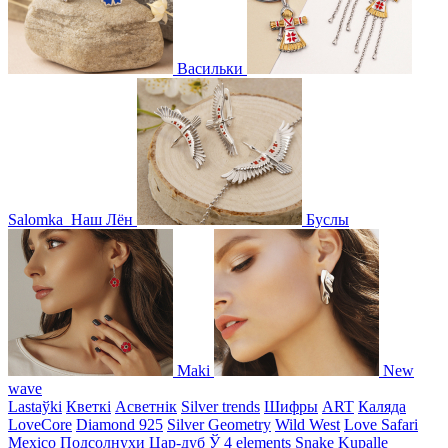
Васильки
Salomka
Наш Лён
Буслы
Maki
New
wave
Lastaўki
Кветкі
Асветнiк
Silver trends
Шифры
ART
Каляда
LoveCore
Diamond 925
Silver Geometry
Wild West
Love Safari
Mexico
Подсолнухи
Цар-дуб
Ў
4 elements
Snake
Kupalle