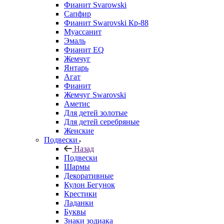
Фианит Svarowski
Сапфир
Фианит Swarovski Кр-88
Муассанит
Эмаль
Фианит EQ
Жемчуг
Янтарь
Агат
Фианит
Жемчуг Swarovski
Аметис
Для детей золотые
Для детей серебряные
Женские
Подвески
Назад
Подвески
Шармы
Декоративные
Кулон Бегунок
Крестики
Ладанки
Буквы
Знаки зодиака