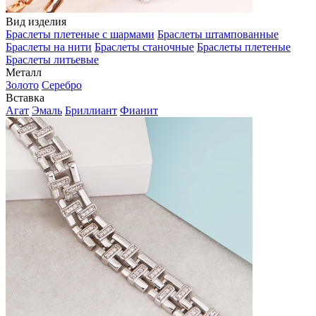
Вид изделия
Браслеты плетеные с шармами
Браслеты штампованные
Браслеты на нити
Браслеты станочные
Браслеты плетеные
Браслеты литьевые
Металл
Золото
Серебро
Вставка
Агат
Эмаль
Бриллиант
Фианит