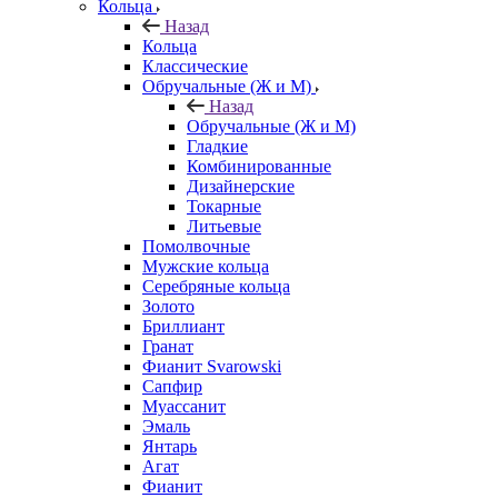
Кольца
Назад
Кольца
Классические
Обручальные (Ж и М)
Назад
Обручальные (Ж и М)
Гладкие
Комбинированные
Дизайнерские
Токарные
Литьевые
Помолвочные
Мужские кольца
Серебряные кольца
Золото
Бриллиант
Гранат
Фианит Svarowski
Сапфир
Муассанит
Эмаль
Янтарь
Агат
Фианит