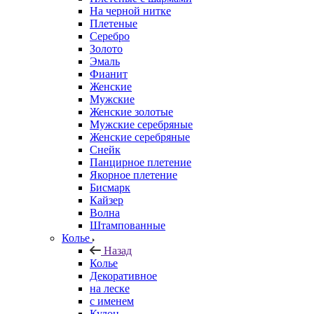
На черной нитке
Плетеные
Серебро
Золото
Эмаль
Фианит
Женские
Мужские
Женские золотые
Мужские серебряные
Женские серебряные
Снейк
Панцирное плетение
Якорное плетение
Бисмарк
Кайзер
Волна
Штампованные
Колье
Назад
Колье
Декоративное
на леске
с именем
Кулон