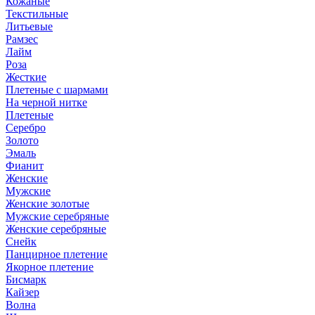
Кожаные
Текстильные
Литьевые
Рамзес
Лайм
Роза
Жесткие
Плетеные с шармами
На черной нитке
Плетеные
Серебро
Золото
Эмаль
Фианит
Женские
Мужские
Женские золотые
Мужские серебряные
Женские серебряные
Снейк
Панцирное плетение
Якорное плетение
Бисмарк
Кайзер
Волна