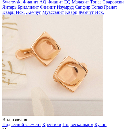
Swarovski
Фианит AQ
Фианит EQ
Малахит
Топаз Сваровски
Янтарь
Бриллиант
Фианит
Изумруд
Сапфир
Топаз
Гранат
Кварц Иск.
Жемчуг
Муассанит
Кварц
Жемчуг Иск.
Вид изделия
Подвесной элемент
Крестики
Подвеска-шарм
Кулон