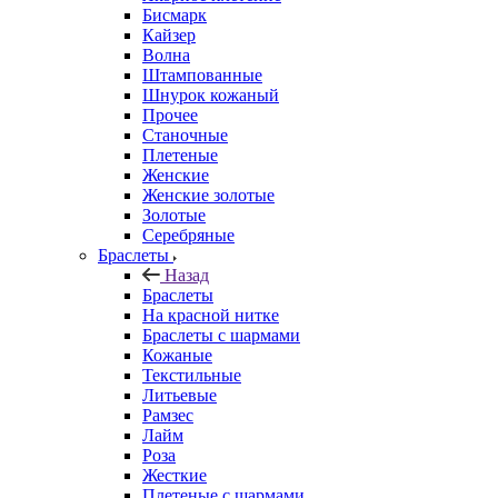
Бисмарк
Кайзер
Волна
Штампованные
Шнурок кожаный
Прочее
Станочные
Плетеные
Женские
Женские золотые
Золотые
Серебряные
Браслеты
Назад
Браслеты
На красной нитке
Браслеты с шармами
Кожаные
Текстильные
Литьевые
Рамзес
Лайм
Роза
Жесткие
Плетеные с шармами