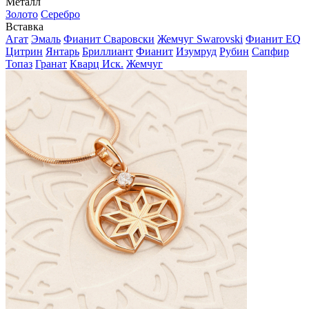
Металл
Золото
Серебро
Вставка
Агат
Эмаль
Фианит Сваровски
Жемчуг Swarovski
Фианит EQ
Цитрин
Янтарь
Бриллиант
Фианит
Изумруд
Рубин
Сапфир
Топаз
Гранат
Кварц Иск.
Жемчуг