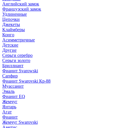
Английский замок
Французский замок
Удлиненные
Цепочки
Джекеты
Клаймберы
Конго
Асимметричные
Детские
Другие
Серьги серебро
Серьги золото
Бриллиант
Фианит Svarowski
Сапфир
Фианит Swarovski Кр-88
Муассанит
Эмаль
Фианит EQ
Жемчуг
Янтарь
Агат
Фианит
Жемчуг Swarovski
Аметис