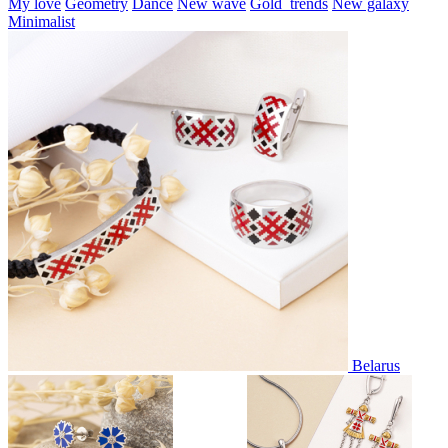
My love
Geometry
Dance
New wave
Gold_trends
New galaxy
Minimalist
Belarus