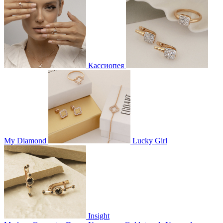
Кассиопея
My Diamond
Lucky Girl
Insight