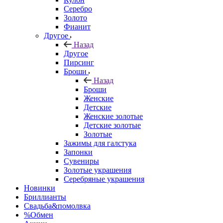
Серебро
Золото
Фианит
Другое
Назад
Другое
Пирсинг
Броши
Назад
Броши
Женские
Детские
Женские золотые
Детские золотые
Золотые
Зажимы для галстука
Запонки
Сувениры
Золотые украшения
Серебряные украшения
Новинки
Бриллианты
Свадьба&помолвка
%Обмен