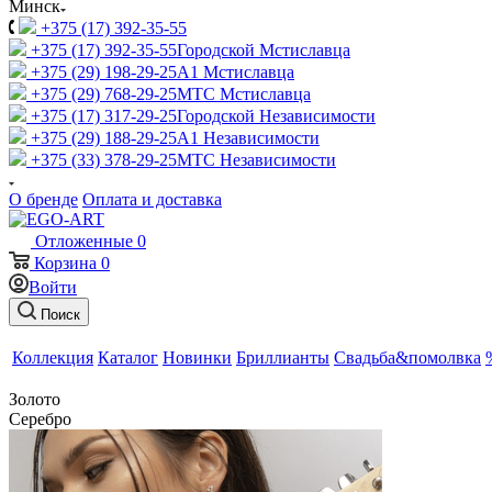
Минск
+375 (17) 392-35-55
+375 (17) 392-35-55
Городской Мстиславца
+375 (29) 198-29-25
A1 Мстиславца
+375 (29) 768-29-25
МТС Мстиславца
+375 (17) 317-29-25
Городской Независимости
+375 (29) 188-29-25
A1 Независимости
+375 (33) 378-29-25
МТС Независимости
О бренде
Оплата и доставка
Отложенные
0
Корзина
0
Войти
Поиск
Коллекция
Каталог
Новинки
Бриллианты
Свадьба&помолвка
Золото
Серебро