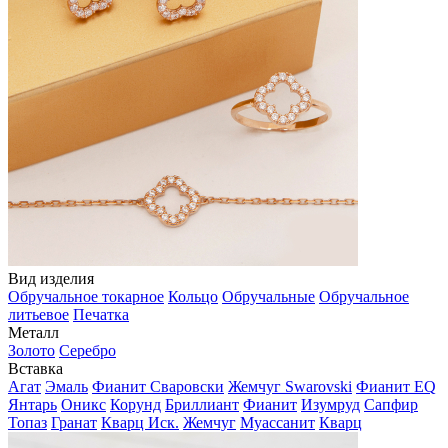
Вид изделия
Обручальное токарное
Кольцо
Обручальные
Обручальное
литьевое
Печатка
Металл
Золото
Серебро
Вставка
Агат
Эмаль
Фианит Сваровски
Жемчуг Swarovski
Фианит EQ
Янтарь
Оникс
Корунд
Бриллиант
Фианит
Изумруд
Сапфир
Топаз
Гранат
Кварц Иск.
Жемчуг
Муассанит
Кварц