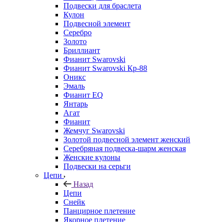
Подвески для браслета
Кулон
Подвесной элемент
Серебро
Золото
Бриллиант
Фианит Swarovski
Фианит Swarovski Кр-88
Оникс
Эмаль
Фианит EQ
Янтарь
Агат
Фианит
Жемчуг Swarovski
Золотой подвесной элемент женcкий
Серебряная подвеска-шарм женская
Женские кулоны
Подвески на серьги
Цепи
Назад
Цепи
Снейк
Панцирное плетение
Якорное плетение