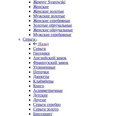
Жемчуг Svarowski
Женские
Женские золотые
Мужские золотые
Женские серебряные
Золотые обручальные
Женские обручальные
Мужские серебряные
Серьги
Назад
Серьги
Гвоздики
Английский замок
Французский замок
Удлиненные
Цепочки
Джекеты
Клаймберы
Конго
Асимметричные
Детские
Другие
Серьги серебро
Серьги золото
Бриллиант