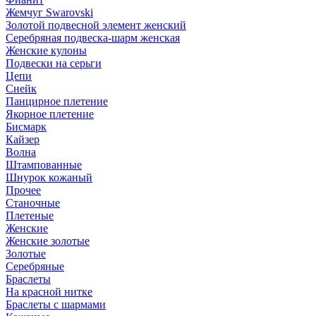
Жемчуг Swarovski
Золотой подвесной элемент женcкий
Серебряная подвеска-шарм женская
Женские кулоны
Подвески на серьги
Цепи
Снейк
Панцирное плетение
Якорное плетение
Бисмарк
Кайзер
Волна
Штампованные
Шнурок кожаный
Прочее
Станочные
Плетеные
Женские
Женские золотые
Золотые
Серебряные
Браслеты
На красной нитке
Браслеты с шармами