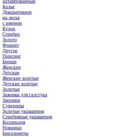
Штампованные
Колье
Декоративное
на леске
с именем
Кулон
Серебро
Золото
Фианит
Другое
Пирсинг
Броши
Женские
Детские
Женские золотые
Детские золотые
Золотые
Зажимы для галстука
Запонки
Сувениры
Золотые украшения
Серебряные украшения
Коллекция
Новинки
Бриллианты