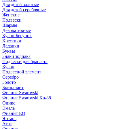
Для детей золотые
Для детей серебряные
Женские
Подвески
Шармы
Декоративные
Кулон Бегунок
Крестики
Ладанки
Буквы
Знаки зодиака
Подвески для браслета
Кулон
Подвесной элемент
Серебро
Золото
Бриллиант
Фианит Swarovski
Фианит Swarovski Кр-88
Оникс
Эмаль
Фианит EQ
Янтарь
Агат
Фианит