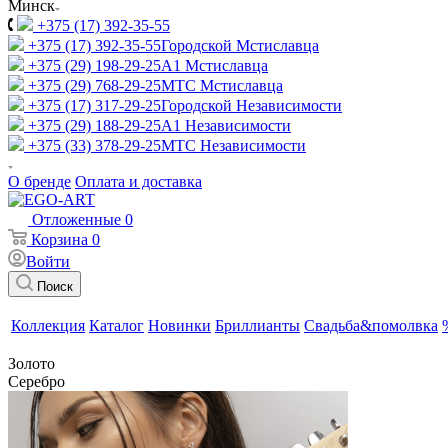
Минск
+375 (17) 392-35-55
+375 (17) 392-35-55
Городской Мстиславца
+375 (29) 198-29-25
A1 Мстиславца
+375 (29) 768-29-25
МТС Мстиславца
+375 (17) 317-29-25
Городской Независимости
+375 (29) 188-29-25
A1 Независимости
+375 (33) 378-29-25
МТС Независимости
О бренде
Оплата и доставка
Отложенные
0
Корзина
0
Войти
Поиск
Коллекция
Каталог
Новинки
Бриллианты
Свадьба&помолвка
Золото
Серебро