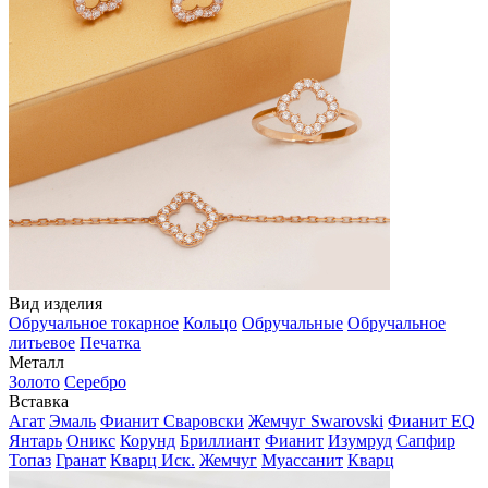
Вид изделия
Обручальное токарное
Кольцо
Обручальные
Обручальное
литьевое
Печатка
Металл
Золото
Серебро
Вставка
Агат
Эмаль
Фианит Сваровски
Жемчуг Swarovski
Фианит EQ
Янтарь
Оникс
Корунд
Бриллиант
Фианит
Изумруд
Сапфир
Топаз
Гранат
Кварц Иск.
Жемчуг
Муассанит
Кварц