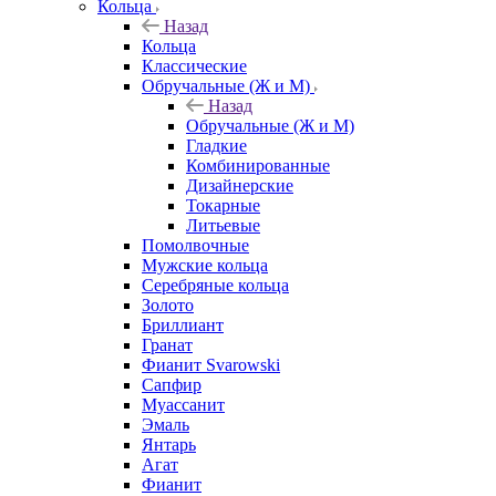
Кольца
Назад
Кольца
Классические
Обручальные (Ж и М)
Назад
Обручальные (Ж и М)
Гладкие
Комбинированные
Дизайнерские
Токарные
Литьевые
Помолвочные
Мужские кольца
Серебряные кольца
Золото
Бриллиант
Гранат
Фианит Svarowski
Сапфир
Муассанит
Эмаль
Янтарь
Агат
Фианит