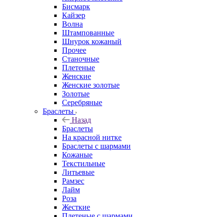
Бисмарк
Кайзер
Волна
Штампованные
Шнурок кожаный
Прочее
Станочные
Плетеные
Женские
Женские золотые
Золотые
Серебряные
Браслеты
Назад
Браслеты
На красной нитке
Браслеты с шармами
Кожаные
Текстильные
Литьевые
Рамзес
Лайм
Роза
Жесткие
Плетеные с шармами