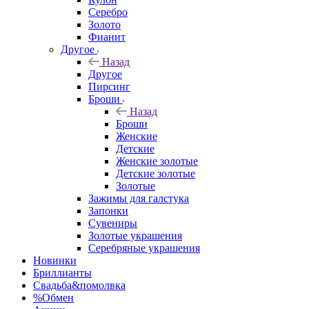
Серебро
Золото
Фианит
Другое
Назад
Другое
Пирсинг
Броши
Назад
Броши
Женские
Детские
Женские золотые
Детские золотые
Золотые
Зажимы для галстука
Запонки
Сувениры
Золотые украшения
Серебряные украшения
Новинки
Бриллианты
Свадьба&помолвка
%Обмен