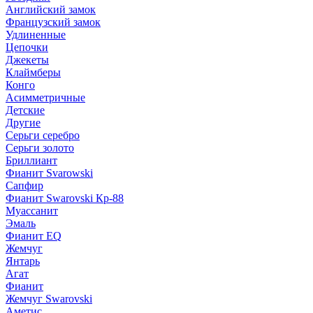
Английский замок
Французский замок
Удлиненные
Цепочки
Джекеты
Клаймберы
Конго
Асимметричные
Детские
Другие
Серьги серебро
Серьги золото
Бриллиант
Фианит Svarowski
Сапфир
Фианит Swarovski Кр-88
Муассанит
Эмаль
Фианит EQ
Жемчуг
Янтарь
Агат
Фианит
Жемчуг Swarovski
Аметис