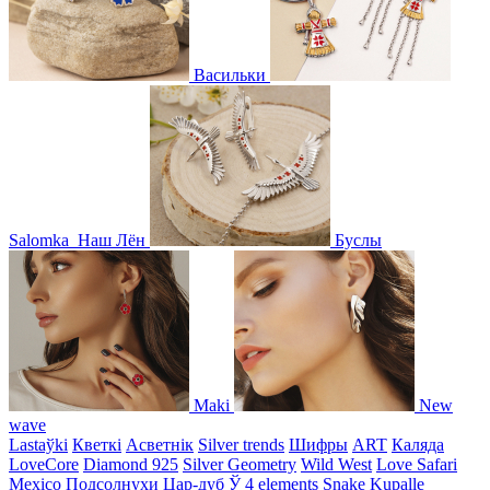
Васильки
Salomka
Наш Лён
Буслы
Maki
New
wave
Lastaўki
Кветкі
Асветнiк
Silver trends
Шифры
ART
Каляда
LoveCore
Diamond 925
Silver Geometry
Wild West
Love Safari
Mexico
Подсолнухи
Цар-дуб
Ў
4 elements
Snake
Kupalle