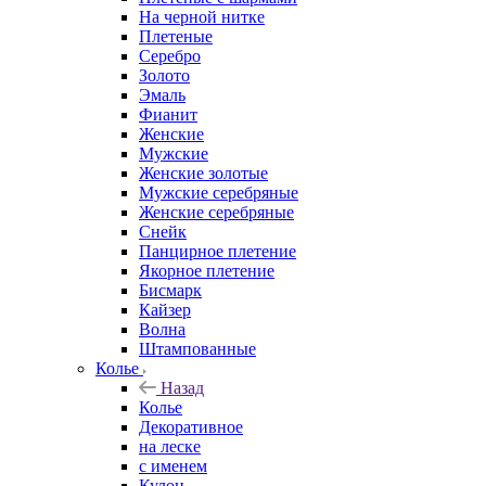
На черной нитке
Плетеные
Серебро
Золото
Эмаль
Фианит
Женские
Мужские
Женские золотые
Мужские серебряные
Женские серебряные
Снейк
Панцирное плетение
Якорное плетение
Бисмарк
Кайзер
Волна
Штампованные
Колье
Назад
Колье
Декоративное
на леске
с именем
Кулон