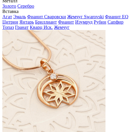
Металл
Золото
Серебро
Вставка
Агат
Эмаль
Фианит Сваровски
Жемчуг Swarovski
Фианит EQ
Цитрин
Янтарь
Бриллиант
Фианит
Изумруд
Рубин
Сапфир
Топаз
Гранат
Кварц Иск.
Жемчуг