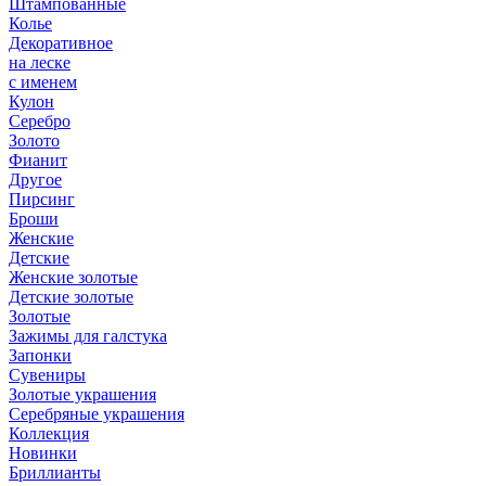
Штампованные
Колье
Декоративное
на леске
с именем
Кулон
Серебро
Золото
Фианит
Другое
Пирсинг
Броши
Женские
Детские
Женские золотые
Детские золотые
Золотые
Зажимы для галстука
Запонки
Сувениры
Золотые украшения
Серебряные украшения
Коллекция
Новинки
Бриллианты