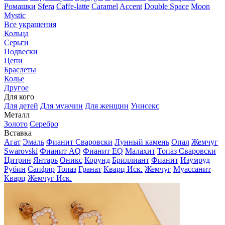
Ромашки
Sfera
Caffe-latte
Caramel
Accent
Double Space
Moon
Mystic
Все украшения
Кольца
Серьги
Подвески
Цепи
Браслеты
Колье
Другое
Для кого
Для детей
Для мужчин
Для женщин
Унисекс
Металл
Золото
Серебро
Вставка
Агат
Эмаль
Фианит Сваровски
Лунный камень
Опал
Жемчуг
Swarovski
Фианит AQ
Фианит EQ
Малахит
Топаз Сваровски
Цитрин
Янтарь
Оникс
Корунд
Бриллиант
Фианит
Изумруд
Рубин
Сапфир
Топаз
Гранат
Кварц Иск.
Жемчуг
Муассанит
Кварц
Жемчуг Иск.