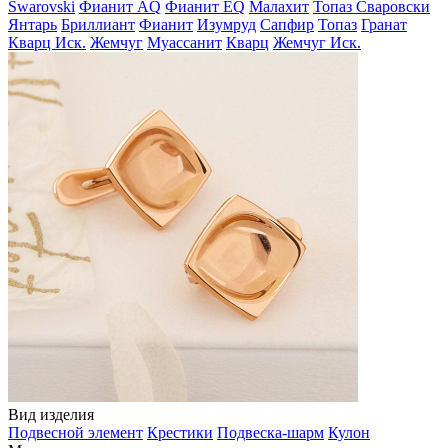
Swarovski
Фианит AQ
Фианит EQ
Малахит
Топаз Сваровски
Янтарь
Бриллиант
Фианит
Изумруд
Сапфир
Топаз
Гранат
Кварц Иск.
Жемчуг
Муассанит
Кварц
Жемчуг Иск.
Вид изделия
Подвесной элемент
Крестики
Подвеска-шарм
Кулон