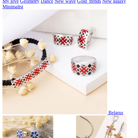
My love
Geometry
Dance
New wave
Gold_trends
New galaxy
Minimalist
Belarus