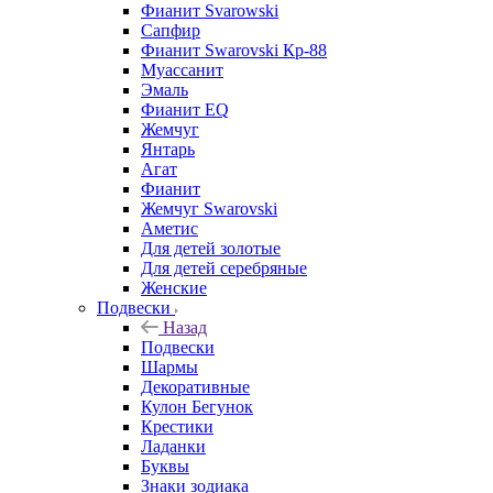
Фианит Svarowski
Сапфир
Фианит Swarovski Кр-88
Муассанит
Эмаль
Фианит EQ
Жемчуг
Янтарь
Агат
Фианит
Жемчуг Swarovski
Аметис
Для детей золотые
Для детей серебряные
Женские
Подвески
Назад
Подвески
Шармы
Декоративные
Кулон Бегунок
Крестики
Ладанки
Буквы
Знаки зодиака