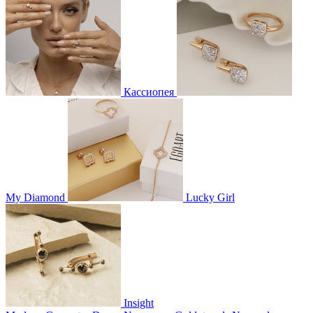
Кассиопея
My Diamond
Lucky Girl
Insight