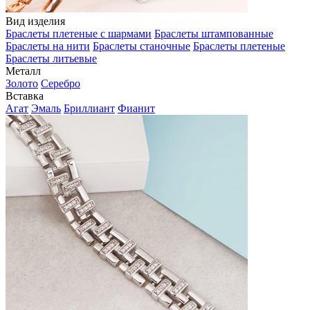
Вид изделия
Браслеты плетеные с шармами
Браслеты штампованные
Браслеты на нити
Браслеты станочные
Браслеты плетеные
Браслеты литьевые
Металл
Золото
Серебро
Вставка
Агат
Эмаль
Бриллиант
Фианит