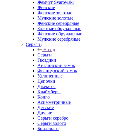
Жемчуг Svarowski
Женские
Женские золотые
Мужские золотые
Женские серебряные
Золотые обручальные
Женские обручальные
Мужские серебряные
Серьги
Назад
Серьги
Гвоздики
Английский замок
Французский замок
Удлиненные
Цепочки
Джекеты
Клаймберы
Конго
Асимметричные
Детские
Другие
Серьги серебро
Серьги золото
Бриллиант