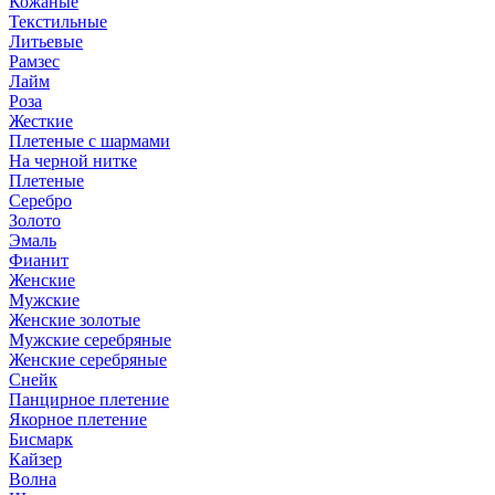
Кожаные
Текстильные
Литьевые
Рамзес
Лайм
Роза
Жесткие
Плетеные с шармами
На черной нитке
Плетеные
Серебро
Золото
Эмаль
Фианит
Женские
Мужские
Женские золотые
Мужские серебряные
Женские серебряные
Снейк
Панцирное плетение
Якорное плетение
Бисмарк
Кайзер
Волна