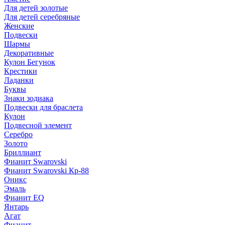
Для детей золотые
Для детей серебряные
Женские
Подвески
Шармы
Декоративные
Кулон Бегунок
Крестики
Ладанки
Буквы
Знаки зодиака
Подвески для браслета
Кулон
Подвесной элемент
Серебро
Золото
Бриллиант
Фианит Swarovski
Фианит Swarovski Кр-88
Оникс
Эмаль
Фианит EQ
Янтарь
Агат
Фианит