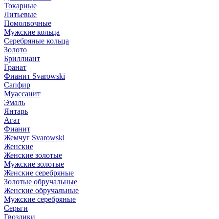
Токарные
Литьевые
Помолвочные
Мужские кольца
Серебряные кольца
Золото
Бриллиант
Гранат
Фианит Svarowski
Сапфир
Муассанит
Эмаль
Янтарь
Агат
Фианит
Жемчуг Svarowski
Женские
Женские золотые
Мужские золотые
Женские серебряные
Золотые обручальные
Женские обручальные
Мужские серебряные
Серьги
Гвоздики