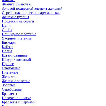
Жемчуг Swarovski
Золотой подвесной элемент женcкий
Серебряная подвеска-шарм женская
Женские кулоны
Подвески на серьги
Цепи
Снейк
Панцирное плетение
Якорное плетение
Бисмарк
Кайзер
Волна
Штампованные
Шнурок кожаный
Прочее
Станочные
Плетеные
Женские
Женские золотые
Золотые
Серебряные
Браслеты
На красной нитке
Браслеты с шармами