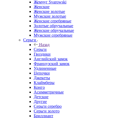
Жемчуг Svarowski
Женские
Женские золотые
Мужские золотые
Женские серебряные
Золотые обручальные
Женские обручальные
Мужские серебряные
Серьги
Назад
Серьги
Гвоздики
Английский замок
Французский замок
Удлиненные
Цепочки
Джекеты
Клаймберы
Конго
Асимметричные
Детские
Другие
Серьги серебро
Серьги золото
Бриллиант