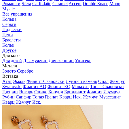
Ромашки
Sfera
Caffe-latte
Caramel
Accent
Double Space
Moon
Mystic
Все украшения
Кольца
Серьги
Подвески
Цепи
Браслеты
Колье
Другое
Для кого
Для детей
Для мужчин
Для женщин
Унисекс
Металл
Золото
Серебро
Вставка
Агат
Эмаль
Фианит Сваровски
Лунный камень
Опал
Жемчуг
Swarovski
Фианит AQ
Фианит EQ
Малахит
Топаз Сваровски
Цитрин
Янтарь
Оникс
Корунд
Бриллиант
Фианит
Изумруд
Рубин
Сапфир
Топаз
Гранат
Кварц Иск.
Жемчуг
Муассанит
Кварц
Жемчуг Иск.