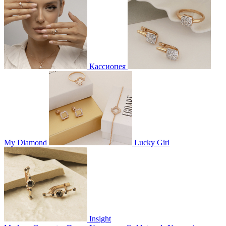
Кассиопея
My Diamond
Lucky Girl
Insight