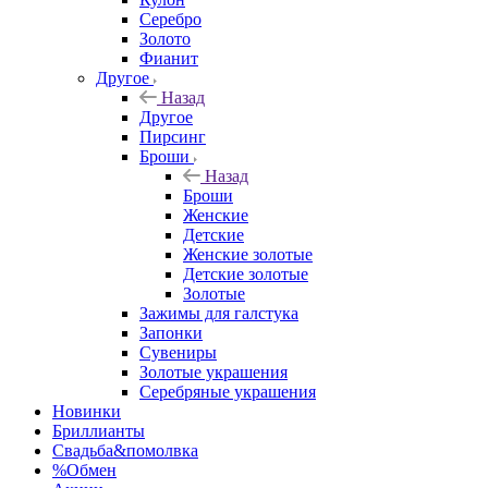
Серебро
Золото
Фианит
Другое
Назад
Другое
Пирсинг
Броши
Назад
Броши
Женские
Детские
Женские золотые
Детские золотые
Золотые
Зажимы для галстука
Запонки
Сувениры
Золотые украшения
Серебряные украшения
Новинки
Бриллианты
Свадьба&помолвка
%Обмен