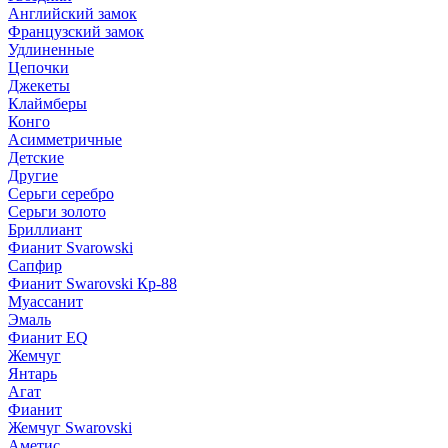
Английский замок
Французский замок
Удлиненные
Цепочки
Джекеты
Клаймберы
Конго
Асимметричные
Детские
Другие
Серьги серебро
Серьги золото
Бриллиант
Фианит Svarowski
Сапфир
Фианит Swarovski Кр-88
Муассанит
Эмаль
Фианит EQ
Жемчуг
Янтарь
Агат
Фианит
Жемчуг Swarovski
Аметис