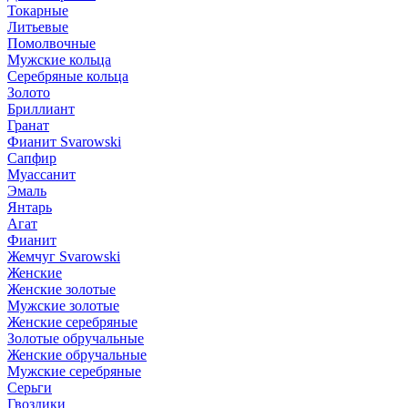
Токарные
Литьевые
Помолвочные
Мужские кольца
Серебряные кольца
Золото
Бриллиант
Гранат
Фианит Svarowski
Сапфир
Муассанит
Эмаль
Янтарь
Агат
Фианит
Жемчуг Svarowski
Женские
Женские золотые
Мужские золотые
Женские серебряные
Золотые обручальные
Женские обручальные
Мужские серебряные
Серьги
Гвоздики