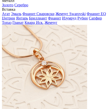
Металл
Золото
Серебро
Вставка
Агат
Эмаль
Фианит Сваровски
Жемчуг Swarovski
Фианит EQ
Цитрин
Янтарь
Бриллиант
Фианит
Изумруд
Рубин
Сапфир
Топаз
Гранат
Кварц Иск.
Жемчуг