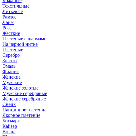
Кожаные
Текстильные
Литьевые
Рамзес
Лайм
Роза
Жесткие
Плетеные с шармами
На черной нитке
Плетеные
Серебро
Золото
Эмаль
Фианит
Женские
Мужские
Женские золотые
Мужские серебряные
Женские серебряные
Снейк
Панцирное плетение
Якорное плетение
Бисмарк
Кайзер
Волна