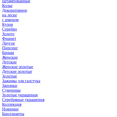
Штампованные
Колье
Декоративное
на леске
с именем
Кулон
Серебро
Золото
Фианит
Другое
Пирсинг
Броши
Женские
Детские
Женские золотые
Детские золотые
Золотые
Зажимы для галстука
Запонки
Сувениры
Золотые украшения
Серебряные украшения
Коллекция
Новинки
Бриллианты