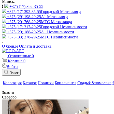
Минск
+375 (17) 392-35-55
+375 (17) 392-35-55
Городской Мстиславца
+375 (29) 198-29-25
A1 Мстиславца
+375 (29) 768-29-25
МТС Мстиславца
+375 (17) 317-29-25
Городской Независимости
+375 (29) 188-29-25
A1 Независимости
+375 (33) 378-29-25
МТС Независимости
О бренде
Оплата и доставка
Отложенные
0
Корзина
0
Войти
Поиск
Коллекция
Каталог
Новинки
Бриллианты
Свадьба&помолвка
Золото
Серебро