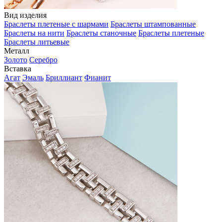
Вид изделия
Браслеты плетеные с шармами
Браслеты штампованные
Браслеты на нити
Браслеты станочные
Браслеты плетеные
Браслеты литьевые
Металл
Золото
Серебро
Вставка
Агат
Эмаль
Бриллиант
Фианит