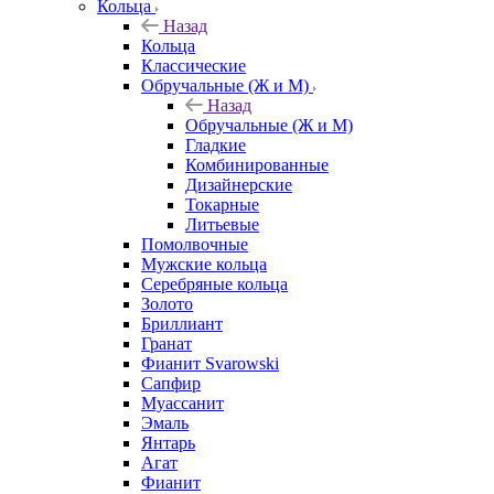
Кольца
Назад
Кольца
Классические
Обручальные (Ж и М)
Назад
Обручальные (Ж и М)
Гладкие
Комбинированные
Дизайнерские
Токарные
Литьевые
Помолвочные
Мужские кольца
Серебряные кольца
Золото
Бриллиант
Гранат
Фианит Svarowski
Сапфир
Муассанит
Эмаль
Янтарь
Агат
Фианит