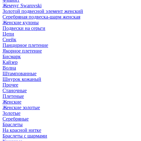
Жемчуг Swarovski
Золотой подвесной элемент женcкий
Серебряная подвеска-шарм женская
Женские кулоны
Подвески на серьги
Цепи
Снейк
Панцирное плетение
Якорное плетение
Бисмарк
Кайзер
Волна
Штампованные
Шнурок кожаный
Прочее
Станочные
Плетеные
Женские
Женские золотые
Золотые
Серебряные
Браслеты
На красной нитке
Браслеты с шармами