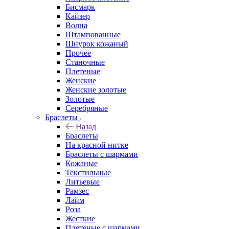
Бисмарк
Кайзер
Волна
Штампованные
Шнурок кожаный
Прочее
Станочные
Плетеные
Женские
Женские золотые
Золотые
Серебряные
Браслеты
Назад
Браслеты
На красной нитке
Браслеты с шармами
Кожаные
Текстильные
Литьевые
Рамзес
Лайм
Роза
Жесткие
Плетеные с шармами