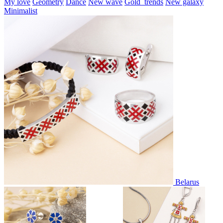
My love
Geometry
Dance
New wave
Gold_trends
New galaxy
Minimalist
Belarus