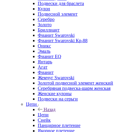
Подвески для браслета
Кулон
Подвесной элемент
Серебро
Золото
Бриллиант
Фианит Swarovski
Фианит Swarovski Кр-88
Оникс
Эмаль
Фианит EQ
Янтарь
Агат
Фианит
Жемчуг Swarovski
Золотой подвесной элемент женcкий
Серебряная подвеска-шарм женская
Женские кулоны
Подвески на серьги
Цепи
Назад
Цепи
Снейк
Панцирное плетение
Якорное плетение