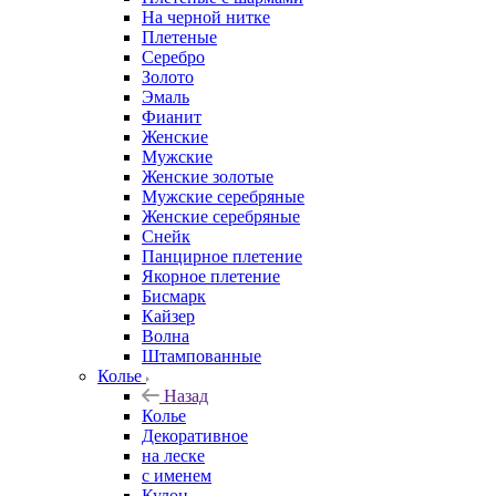
На черной нитке
Плетеные
Серебро
Золото
Эмаль
Фианит
Женские
Мужские
Женские золотые
Мужские серебряные
Женские серебряные
Снейк
Панцирное плетение
Якорное плетение
Бисмарк
Кайзер
Волна
Штампованные
Колье
Назад
Колье
Декоративное
на леске
с именем
Кулон