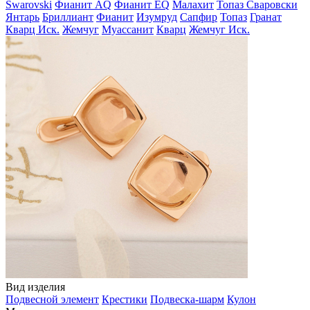
Swarovski
Фианит AQ
Фианит EQ
Малахит
Топаз Сваровски
Янтарь
Бриллиант
Фианит
Изумруд
Сапфир
Топаз
Гранат
Кварц Иск.
Жемчуг
Муассанит
Кварц
Жемчуг Иск.
Вид изделия
Подвесной элемент
Крестики
Подвеска-шарм
Кулон