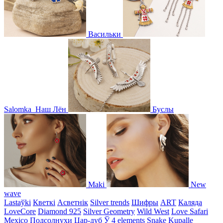
Васильки
Salomka
Наш Лён
Буслы
Maki
New
wave
Lastaўki
Кветкі
Асветнiк
Silver trends
Шифры
ART
Каляда
LoveCore
Diamond 925
Silver Geometry
Wild West
Love Safari
Mexico
Подсолнухи
Цар-дуб
Ў
4 elements
Snake
Kupalle