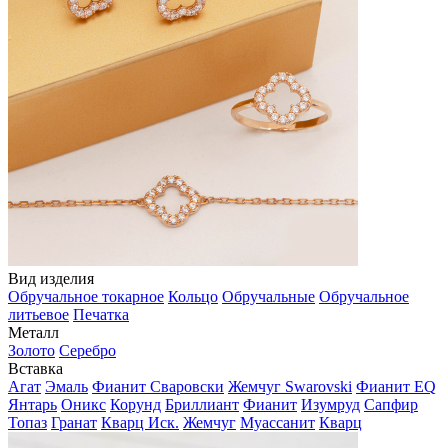
Вид изделия
Обручальное токарное
Кольцо
Обручальные
Обручальное
литьевое
Печатка
Металл
Золото
Серебро
Вставка
Агат
Эмаль
Фианит Сваровски
Жемчуг Swarovski
Фианит EQ
Янтарь
Оникс
Корунд
Бриллиант
Фианит
Изумруд
Сапфир
Топаз
Гранат
Кварц Иск.
Жемчуг
Муассанит
Кварц