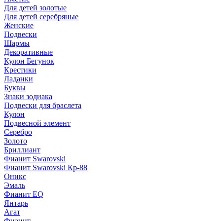
Для детей золотые
Для детей серебряные
Женские
Подвески
Шармы
Декоративные
Кулон Бегунок
Крестики
Ладанки
Буквы
Знаки зодиака
Подвески для браслета
Кулон
Подвесной элемент
Серебро
Золото
Бриллиант
Фианит Swarovski
Фианит Swarovski Кр-88
Оникс
Эмаль
Фианит EQ
Янтарь
Агат
Фианит