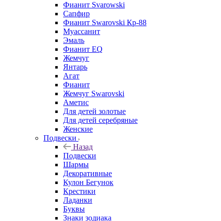
Фианит Svarowski
Сапфир
Фианит Swarovski Кр-88
Муассанит
Эмаль
Фианит EQ
Жемчуг
Янтарь
Агат
Фианит
Жемчуг Swarovski
Аметис
Для детей золотые
Для детей серебряные
Женские
Подвески
Назад
Подвески
Шармы
Декоративные
Кулон Бегунок
Крестики
Ладанки
Буквы
Знаки зодиака