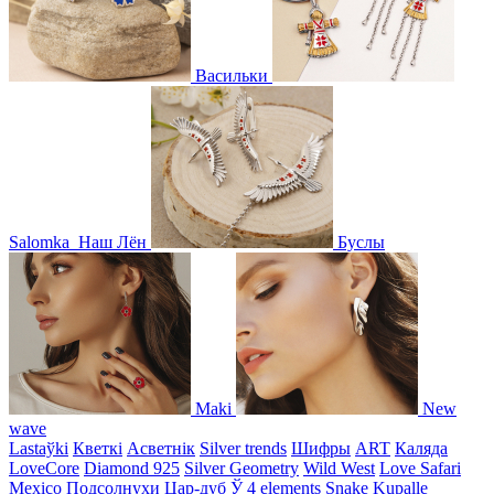
Васильки
Salomka
Наш Лён
Буслы
Maki
New
wave
Lastaўki
Кветкі
Асветнiк
Silver trends
Шифры
ART
Каляда
LoveCore
Diamond 925
Silver Geometry
Wild West
Love Safari
Mexico
Подсолнухи
Цар-дуб
Ў
4 elements
Snake
Kupalle