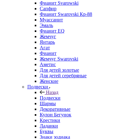
Фианит Svarowski
Сапфир
Фианит Swarovski Кр-88
Муассанит
Эмаль
Фианит EQ
Жемчуг
Янтарь
Агат
Фианит
Жемчуг Swarovski
Аметис
Для детей золотые
Для детей серебряные
Женские
Подвески
Назад
Подвески
Шармы
Декоративные
Кулон Бегунок
Крестики
Ладанки
Буквы
Знаки зодиака