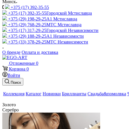
Минск
+375 (17) 392-35-55
+375 (17) 392-35-55
Городской Мстиславца
+375 (29) 198-29-25
A1 Мстиславца
+375 (29) 768-29-25
МТС Мстиславца
+375 (17) 317-29-25
Городской Независимости
+375 (29) 188-29-25
A1 Независимости
+375 (33) 378-29-25
МТС Независимости
О бренде
Оплата и доставка
Отложенные
0
Корзина
0
Войти
Поиск
Коллекция
Каталог
Новинки
Бриллианты
Свадьба&помолвка
Золото
Серебро