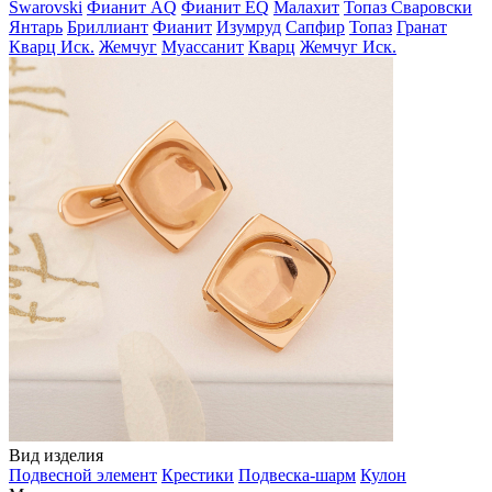
Swarovski
Фианит AQ
Фианит EQ
Малахит
Топаз Сваровски
Янтарь
Бриллиант
Фианит
Изумруд
Сапфир
Топаз
Гранат
Кварц Иск.
Жемчуг
Муассанит
Кварц
Жемчуг Иск.
Вид изделия
Подвесной элемент
Крестики
Подвеска-шарм
Кулон