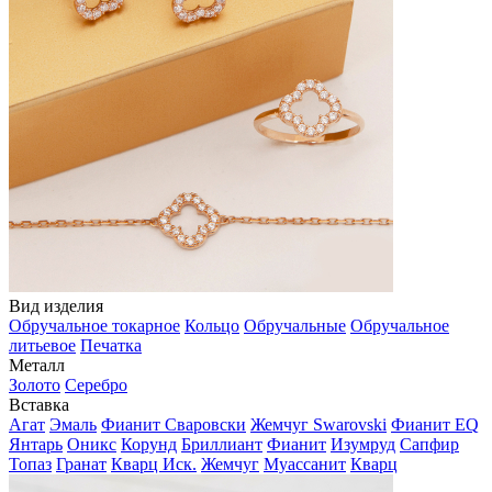
Вид изделия
Обручальное токарное
Кольцо
Обручальные
Обручальное
литьевое
Печатка
Металл
Золото
Серебро
Вставка
Агат
Эмаль
Фианит Сваровски
Жемчуг Swarovski
Фианит EQ
Янтарь
Оникс
Корунд
Бриллиант
Фианит
Изумруд
Сапфир
Топаз
Гранат
Кварц Иск.
Жемчуг
Муассанит
Кварц