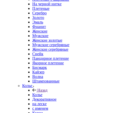
На черной нитке
Плетеные
Серебро
Золото
Эмаль
Фианит
Женские
Мужские
Женские золотые
Мужские серебряные
Женские серебряные
Снейк
Панцирное плетение
Якорное плетение
Бисмарк
Кайзер
Волна
Штампованные
Колье
Назад
Колье
Декоративное
на леске
с именем
Кулон