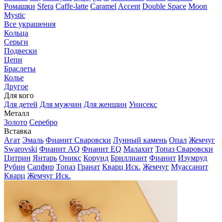
Ромашки
Sfera
Caffe-latte
Caramel
Accent
Double Space
Moon
Mystic
Все украшения
Кольца
Серьги
Подвески
Цепи
Браслеты
Колье
Другое
Для кого
Для детей
Для мужчин
Для женщин
Унисекс
Металл
Золото
Серебро
Вставка
Агат
Эмаль
Фианит Сваровски
Лунный камень
Опал
Жемчуг
Swarovski
Фианит AQ
Фианит EQ
Малахит
Топаз Сваровски
Цитрин
Янтарь
Оникс
Корунд
Бриллиант
Фианит
Изумруд
Рубин
Сапфир
Топаз
Гранат
Кварц Иск.
Жемчуг
Муассанит
Кварц
Жемчуг Иск.