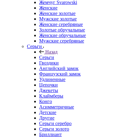
Жемчуг Svarowski
Женские
Женские золотые
Мужские золотые
Женские серебряные
Золотые обручальные
Женские обручальные
Мужские серебряные
Серьги
Назад
Серьги
Гвоздики
Английский замок
Французский замок
Удлиненные
Цепочки
Джекеты
Клаймберы
Конго
Асимметричные
Детские
Другие
Серьги серебро
Серьги золото
Бриллиант