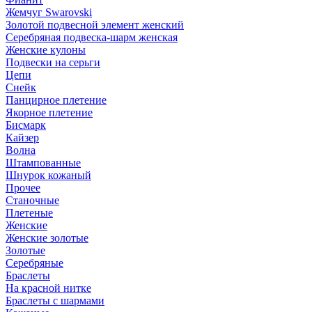
Жемчуг Swarovski
Золотой подвесной элемент женcкий
Серебряная подвеска-шарм женская
Женские кулоны
Подвески на серьги
Цепи
Снейк
Панцирное плетение
Якорное плетение
Бисмарк
Кайзер
Волна
Штампованные
Шнурок кожаный
Прочее
Станочные
Плетеные
Женские
Женские золотые
Золотые
Серебряные
Браслеты
На красной нитке
Браслеты с шармами