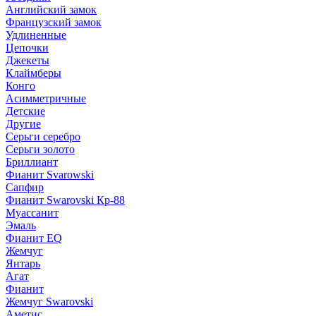
Английский замок
Французский замок
Удлиненные
Цепочки
Джекеты
Клаймберы
Конго
Асимметричные
Детские
Другие
Серьги серебро
Серьги золото
Бриллиант
Фианит Svarowski
Сапфир
Фианит Swarovski Кр-88
Муассанит
Эмаль
Фианит EQ
Жемчуг
Янтарь
Агат
Фианит
Жемчуг Swarovski
Аметис