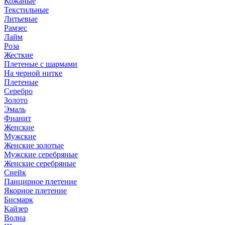
Кожаные
Текстильные
Литьевые
Рамзес
Лайм
Роза
Жесткие
Плетеные с шармами
На черной нитке
Плетеные
Серебро
Золото
Эмаль
Фианит
Женские
Мужские
Женские золотые
Мужские серебряные
Женские серебряные
Снейк
Панцирное плетение
Якорное плетение
Бисмарк
Кайзер
Волна