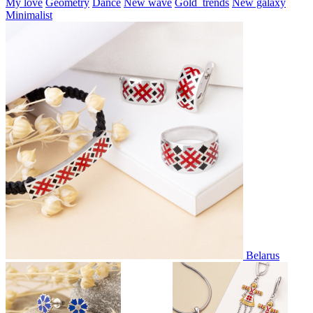
My love
Geometry
Dance
New wave
Gold_trends
New galaxy
Minimalist
Belarus