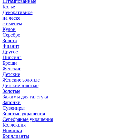
Штампованные
Колье
Декоративное
на леске
с именем
Кулон
Серебро
Золото
Фианит
Другое
Пирсинг
Броши
Женские
Детские
Женские золотые
Детские золотые
Золотые
Зажимы для галстука
Запонки
Сувениры
Золотые украшения
Серебряные украшения
Коллекция
Новинки
Бриллианты