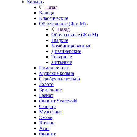
Кольца
Назад
Кольца
Классические
Обручальные (Ж и М)
Назад
Обручальные (Ж и М)
Гладкие
Комбинированные
Дизайнерские
Токарные
Литьевые
Помолвочные
Мужские кольца
Серебряные кольца
Золото
Бриллиант
Гранат
Фианит Svarowski
Сапфир
Муассанит
Эмаль
Янтарь
Агат
Фианит