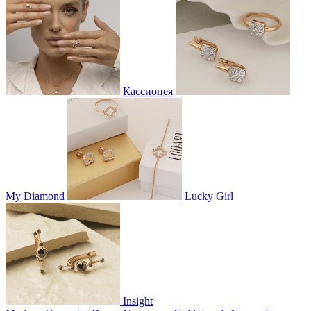
Кассиопея
My Diamond
Lucky Girl
Insight