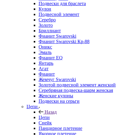
Подвески для браслета
Кулон
Подвесной элемент
Серебро
Золото
Бриллиант
Фианит Swarovski
Фианит Swarovski Кр-88
Оникс
Эмаль
Фианит EQ
Янтарь
Агат
Фианит
Жемчуг Swarovski
Золотой подвесной элемент женcкий
Серебряная подвеска-шарм женская
Женские кулоны
Подвески на серьги
Цепи
Назад
Цепи
Снейк
Панцирное плетение
Якорное плетение