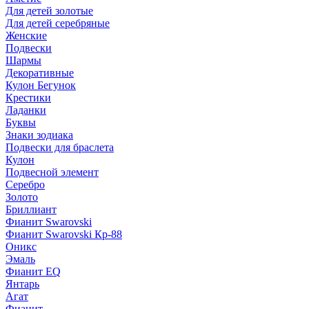
Для детей золотые
Для детей серебряные
Женские
Подвески
Шармы
Декоративные
Кулон Бегунок
Крестики
Ладанки
Буквы
Знаки зодиака
Подвески для браслета
Кулон
Подвесной элемент
Серебро
Золото
Бриллиант
Фианит Swarovski
Фианит Swarovski Кр-88
Оникс
Эмаль
Фианит EQ
Янтарь
Агат
Фианит