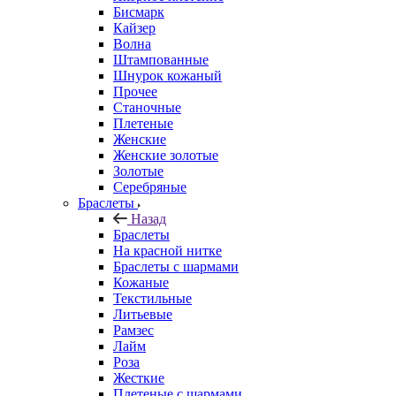
Бисмарк
Кайзер
Волна
Штампованные
Шнурок кожаный
Прочее
Станочные
Плетеные
Женские
Женские золотые
Золотые
Серебряные
Браслеты
Назад
Браслеты
На красной нитке
Браслеты с шармами
Кожаные
Текстильные
Литьевые
Рамзес
Лайм
Роза
Жесткие
Плетеные с шармами