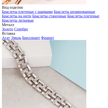
Вид изделия
Браслеты плетеные с шармами
Браслеты штампованные
Браслеты на нити
Браслеты станочные
Браслеты плетеные
Браслеты литьевые
Металл
Золото
Серебро
Вставка
Агат
Эмаль
Бриллиант
Фианит