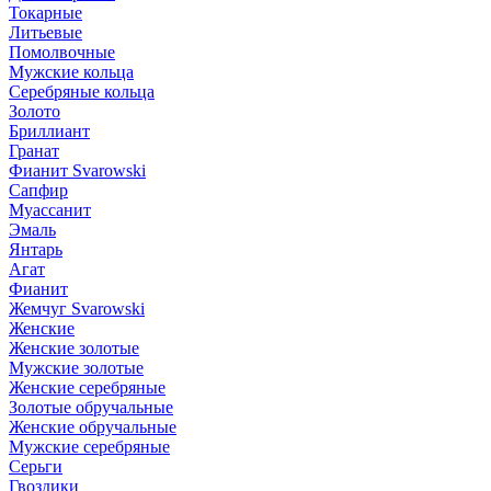
Токарные
Литьевые
Помолвочные
Мужские кольца
Серебряные кольца
Золото
Бриллиант
Гранат
Фианит Svarowski
Сапфир
Муассанит
Эмаль
Янтарь
Агат
Фианит
Жемчуг Svarowski
Женские
Женские золотые
Мужские золотые
Женские серебряные
Золотые обручальные
Женские обручальные
Мужские серебряные
Серьги
Гвоздики