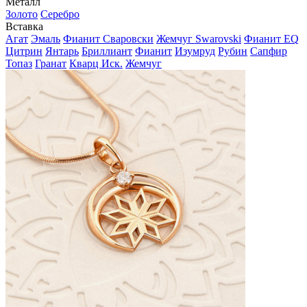
Металл
Золото
Серебро
Вставка
Агат
Эмаль
Фианит Сваровски
Жемчуг Swarovski
Фианит EQ
Цитрин
Янтарь
Бриллиант
Фианит
Изумруд
Рубин
Сапфир
Топаз
Гранат
Кварц Иск.
Жемчуг