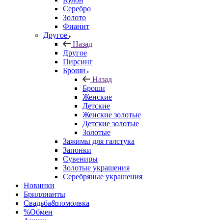
Серебро
Золото
Фианит
Другое
Назад
Другое
Пирсинг
Броши
Назад
Броши
Женские
Детские
Женские золотые
Детские золотые
Золотые
Зажимы для галстука
Запонки
Сувениры
Золотые украшения
Серебряные украшения
Новинки
Бриллианты
Свадьба&помолвка
%Обмен