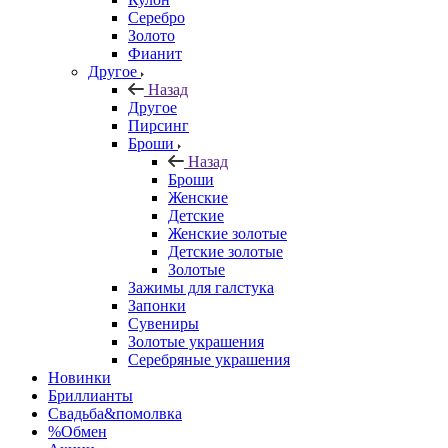
Серебро
Золото
Фианит
Другое
Назад
Другое
Пирсинг
Броши
Назад
Броши
Женские
Детские
Женские золотые
Детские золотые
Золотые
Зажимы для галстука
Запонки
Сувениры
Золотые украшения
Серебряные украшения
Новинки
Бриллианты
Свадьба&помолвка
%Обмен