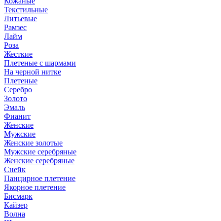
Кожаные
Текстильные
Литьевые
Рамзес
Лайм
Роза
Жесткие
Плетеные с шармами
На черной нитке
Плетеные
Серебро
Золото
Эмаль
Фианит
Женские
Мужские
Женские золотые
Мужские серебряные
Женские серебряные
Снейк
Панцирное плетение
Якорное плетение
Бисмарк
Кайзер
Волна