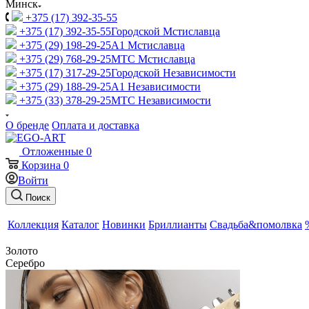
Минск
+375 (17) 392-35-55
+375 (17) 392-35-55
Городской Мстиславца
+375 (29) 198-29-25
A1 Мстиславца
+375 (29) 768-29-25
МТС Мстиславца
+375 (17) 317-29-25
Городской Независимости
+375 (29) 188-29-25
A1 Независимости
+375 (33) 378-29-25
МТС Независимости
О бренде
Оплата и доставка
Отложенные
0
Корзина
0
Войти
Поиск
Коллекция
Каталог
Новинки
Бриллианты
Свадьба&помолвка
Золото
Серебро