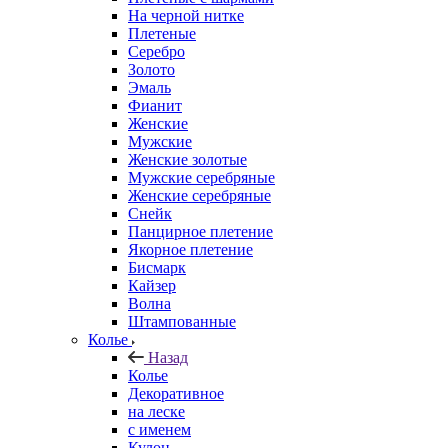
На черной нитке
Плетеные
Серебро
Золото
Эмаль
Фианит
Женские
Мужские
Женские золотые
Мужские серебряные
Женские серебряные
Снейк
Панцирное плетение
Якорное плетение
Бисмарк
Кайзер
Волна
Штампованные
Колье
Назад
Колье
Декоративное
на леске
с именем
Кулон