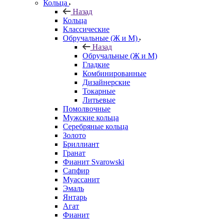
Кольца
Назад
Кольца
Классические
Обручальные (Ж и М)
Назад
Обручальные (Ж и М)
Гладкие
Комбинированные
Дизайнерские
Токарные
Литьевые
Помолвочные
Мужские кольца
Серебряные кольца
Золото
Бриллиант
Гранат
Фианит Svarowski
Сапфир
Муассанит
Эмаль
Янтарь
Агат
Фианит