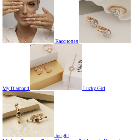
Кассиопея
My Diamond
Lucky Girl
Insight