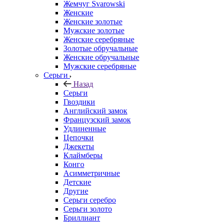
Жемчуг Svarowski
Женские
Женские золотые
Мужские золотые
Женские серебряные
Золотые обручальные
Женские обручальные
Мужские серебряные
Серьги
Назад
Серьги
Гвоздики
Английский замок
Французский замок
Удлиненные
Цепочки
Джекеты
Клаймберы
Конго
Асимметричные
Детские
Другие
Серьги серебро
Серьги золото
Бриллиант