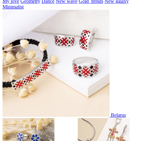
My love
Geometry
Dance
New wave
Gold_trends
New galaxy
Minimalist
Belarus