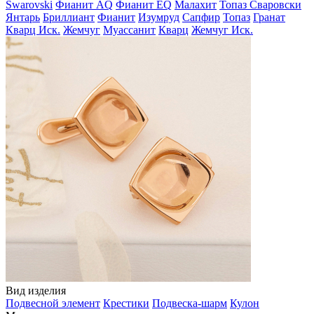
Swarovski
Фианит AQ
Фианит EQ
Малахит
Топаз Сваровски
Янтарь
Бриллиант
Фианит
Изумруд
Сапфир
Топаз
Гранат
Кварц Иск.
Жемчуг
Муассанит
Кварц
Жемчуг Иск.
Вид изделия
Подвесной элемент
Крестики
Подвеска-шарм
Кулон