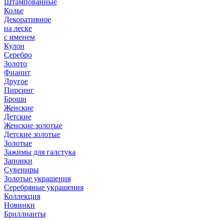
Штампованные
Колье
Декоративное
на леске
с именем
Кулон
Серебро
Золото
Фианит
Другое
Пирсинг
Броши
Женские
Детские
Женские золотые
Детские золотые
Золотые
Зажимы для галстука
Запонки
Сувениры
Золотые украшения
Серебряные украшения
Коллекция
Новинки
Бриллианты