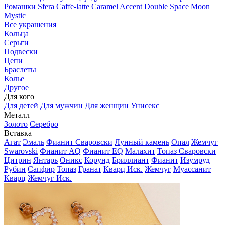
Ромашки
Sfera
Caffe-latte
Caramel
Accent
Double Space
Moon
Mystic
Все украшения
Кольца
Серьги
Подвески
Цепи
Браслеты
Колье
Другое
Для кого
Для детей
Для мужчин
Для женщин
Унисекс
Металл
Золото
Серебро
Вставка
Агат
Эмаль
Фианит Сваровски
Лунный камень
Опал
Жемчуг
Swarovski
Фианит AQ
Фианит EQ
Малахит
Топаз Сваровски
Цитрин
Янтарь
Оникс
Корунд
Бриллиант
Фианит
Изумруд
Рубин
Сапфир
Топаз
Гранат
Кварц Иск.
Жемчуг
Муассанит
Кварц
Жемчуг Иск.