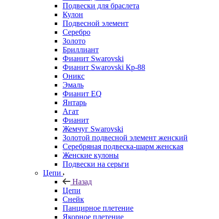
Подвески для браслета
Кулон
Подвесной элемент
Серебро
Золото
Бриллиант
Фианит Swarovski
Фианит Swarovski Кр-88
Оникс
Эмаль
Фианит EQ
Янтарь
Агат
Фианит
Жемчуг Swarovski
Золотой подвесной элемент женcкий
Серебряная подвеска-шарм женская
Женские кулоны
Подвески на серьги
Цепи
Назад
Цепи
Снейк
Панцирное плетение
Якорное плетение