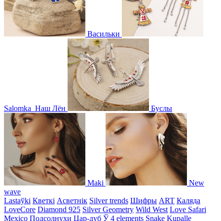
Васильки
Salomka
Наш Лён
Буслы
Maki
New
wave
Lastaўki
Кветкі
Асветнiк
Silver trends
Шифры
ART
Каляда
LoveCore
Diamond 925
Silver Geometry
Wild West
Love Safari
Mexico
Подсолнухи
Цар-дуб
Ў
4 elements
Snake
Kupalle