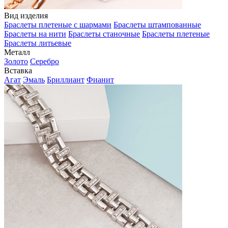
Вид изделия
Браслеты плетеные с шармами
Браслеты штампованные
Браслеты на нити
Браслеты станочные
Браслеты плетеные
Браслеты литьевые
Металл
Золото
Серебро
Вставка
Агат
Эмаль
Бриллиант
Фианит