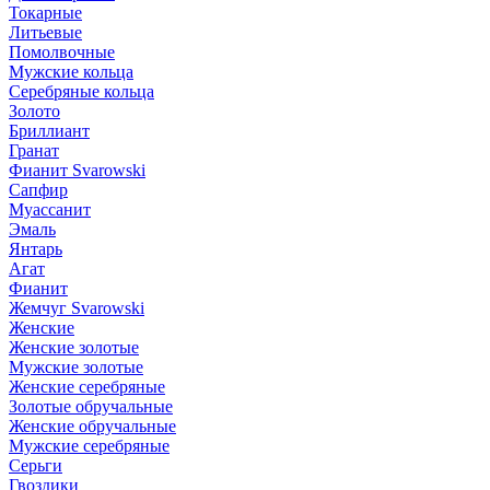
Токарные
Литьевые
Помолвочные
Мужские кольца
Серебряные кольца
Золото
Бриллиант
Гранат
Фианит Svarowski
Сапфир
Муассанит
Эмаль
Янтарь
Агат
Фианит
Жемчуг Svarowski
Женские
Женские золотые
Мужские золотые
Женские серебряные
Золотые обручальные
Женские обручальные
Мужские серебряные
Серьги
Гвоздики