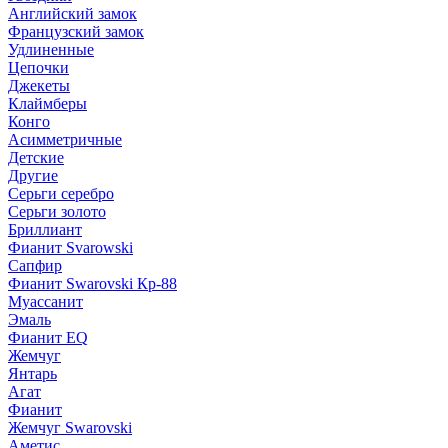
Английский замок
Французский замок
Удлиненные
Цепочки
Джекеты
Клаймберы
Конго
Асимметричные
Детские
Другие
Серьги серебро
Серьги золото
Бриллиант
Фианит Svarowski
Сапфир
Фианит Swarovski Кр-88
Муассанит
Эмаль
Фианит EQ
Жемчуг
Янтарь
Агат
Фианит
Жемчуг Swarovski
Аметис