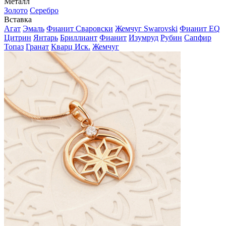
Металл
Золото
Серебро
Вставка
Агат
Эмаль
Фианит Сваровски
Жемчуг Swarovski
Фианит EQ
Цитрин
Янтарь
Бриллиант
Фианит
Изумруд
Рубин
Сапфир
Топаз
Гранат
Кварц Иск.
Жемчуг