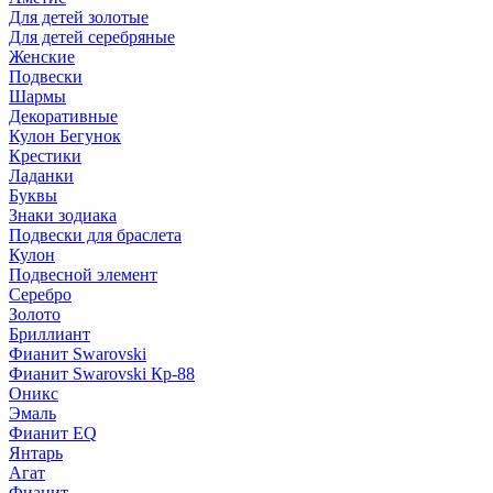
Для детей золотые
Для детей серебряные
Женские
Подвески
Шармы
Декоративные
Кулон Бегунок
Крестики
Ладанки
Буквы
Знаки зодиака
Подвески для браслета
Кулон
Подвесной элемент
Серебро
Золото
Бриллиант
Фианит Swarovski
Фианит Swarovski Кр-88
Оникс
Эмаль
Фианит EQ
Янтарь
Агат
Фианит