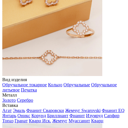
Вид изделия
Обручальное токарное
Кольцо
Обручальные
Обручальное
литьевое
Печатка
Металл
Золото
Серебро
Вставка
Агат
Эмаль
Фианит Сваровски
Жемчуг Swarovski
Фианит EQ
Янтарь
Оникс
Корунд
Бриллиант
Фианит
Изумруд
Сапфир
Топаз
Гранат
Кварц Иск.
Жемчуг
Муассанит
Кварц