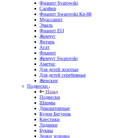
Фианит Svarowski
Сапфир
Фианит Swarovski Кр-88
Муассанит
Эмаль
Фианит EQ
Жемчуг
Янтарь
Агат
Фианит
Жемчуг Swarovski
Аметис
Для детей золотые
Для детей серебряные
Женские
Подвески
Назад
Подвески
Шармы
Декоративные
Кулон Бегунок
Крестики
Ладанки
Буквы
Знаки зодиака