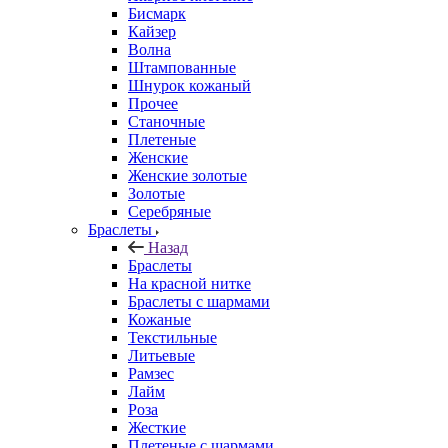
Бисмарк
Кайзер
Волна
Штампованные
Шнурок кожаный
Прочее
Станочные
Плетеные
Женские
Женские золотые
Золотые
Серебряные
Браслеты
Назад
Браслеты
На красной нитке
Браслеты с шармами
Кожаные
Текстильные
Литьевые
Рамзес
Лайм
Роза
Жесткие
Плетеные с шармами