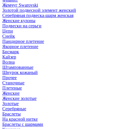
Жемчуг Swarovski
Золотой подвесной элемент женcкий
Серебряная подвеска-шарм женская
Женские кулоны
Подвески на серьги
Цепи
Снейк
Панцирное плетение
Якорное плетение
Бисмарк
Кайзер
Волна
Штампованные
Шнурок кожаный
Прочее
Станочные
Плетеные
Женские
Женские золотые
Золотые
Серебряные
Браслеты
На красной нитке
Браслеты с шармами