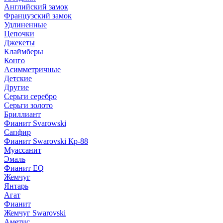
Английский замок
Французский замок
Удлиненные
Цепочки
Джекеты
Клаймберы
Конго
Асимметричные
Детские
Другие
Серьги серебро
Серьги золото
Бриллиант
Фианит Svarowski
Сапфир
Фианит Swarovski Кр-88
Муассанит
Эмаль
Фианит EQ
Жемчуг
Янтарь
Агат
Фианит
Жемчуг Swarovski
Аметис