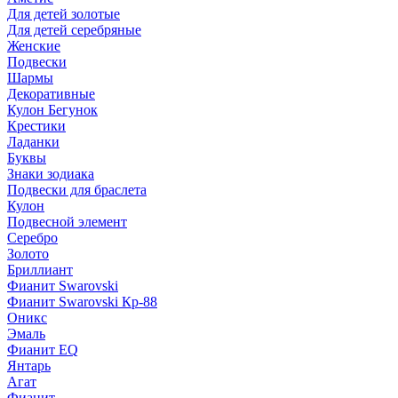
Для детей золотые
Для детей серебряные
Женские
Подвески
Шармы
Декоративные
Кулон Бегунок
Крестики
Ладанки
Буквы
Знаки зодиака
Подвески для браслета
Кулон
Подвесной элемент
Серебро
Золото
Бриллиант
Фианит Swarovski
Фианит Swarovski Кр-88
Оникс
Эмаль
Фианит EQ
Янтарь
Агат
Фианит