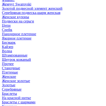
Жемчуг Swarovski
Золотой подвесной элемент женcкий
Серебряная подвеска-шарм женская
Женские кулоны
Подвески на серьги
Цепи
Снейк
Панцирное плетение
Якорное плетение
Бисмарк
Кайзер
Волна
Штампованные
Шнурок кожаный
Прочее
Станочные
Плетеные
Женские
Женские золотые
Золотые
Серебряные
Браслеты
На красной нитке
Браслеты с шармами