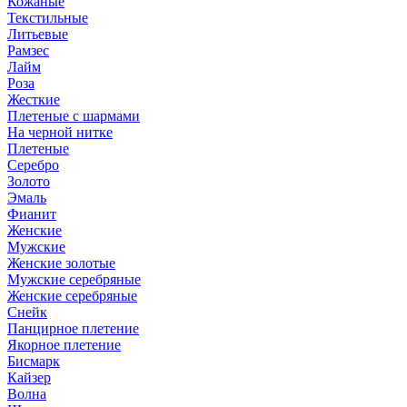
Кожаные
Текстильные
Литьевые
Рамзес
Лайм
Роза
Жесткие
Плетеные с шармами
На черной нитке
Плетеные
Серебро
Золото
Эмаль
Фианит
Женские
Мужские
Женские золотые
Мужские серебряные
Женские серебряные
Снейк
Панцирное плетение
Якорное плетение
Бисмарк
Кайзер
Волна