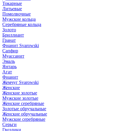
Токарные
Литьевые
Помолвочные
Мужские кольца
Серебряные кольца
Золото
Бриллиант
Гранат
Фианит Svarowski
Сапфир
Муассанит
Эмаль
Янтарь
Агат
Фианит
Жемчуг Svarowski
Женские
Женские золотые
Мужские золотые
Женские серебряные
Золотые обручальные
Женские обручальные
Мужские серебряные
Серьги
Гвоздики