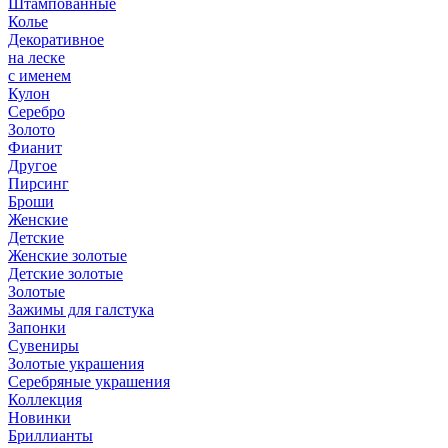
Штампованные
Колье
Декоративное
на леске
с именем
Кулон
Серебро
Золото
Фианит
Другое
Пирсинг
Броши
Женские
Детские
Женские золотые
Детские золотые
Золотые
Зажимы для галстука
Запонки
Сувениры
Золотые украшения
Серебряные украшения
Коллекция
Новинки
Бриллианты