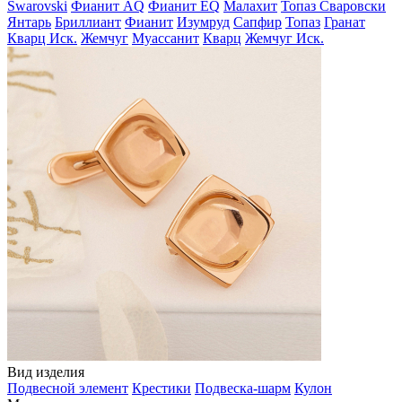
Swarovski
Фианит AQ
Фианит EQ
Малахит
Топаз Сваровски
Янтарь
Бриллиант
Фианит
Изумруд
Сапфир
Топаз
Гранат
Кварц Иск.
Жемчуг
Муассанит
Кварц
Жемчуг Иск.
Вид изделия
Подвесной элемент
Крестики
Подвеска-шарм
Кулон