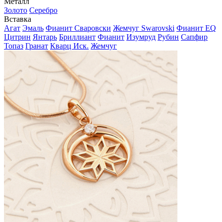
Металл
Золото
Серебро
Вставка
Агат
Эмаль
Фианит Сваровски
Жемчуг Swarovski
Фианит EQ
Цитрин
Янтарь
Бриллиант
Фианит
Изумруд
Рубин
Сапфир
Топаз
Гранат
Кварц Иск.
Жемчуг