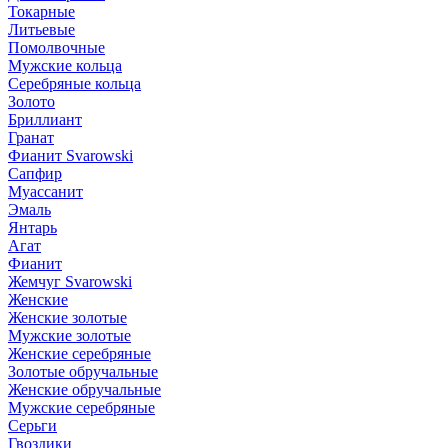
Токарные
Литьевые
Помолвочные
Мужские кольца
Серебряные кольца
Золото
Бриллиант
Гранат
Фианит Svarowski
Сапфир
Муассанит
Эмаль
Янтарь
Агат
Фианит
Жемчуг Svarowski
Женские
Женские золотые
Мужские золотые
Женские серебряные
Золотые обручальные
Женские обручальные
Мужские серебряные
Серьги
Гвоздики