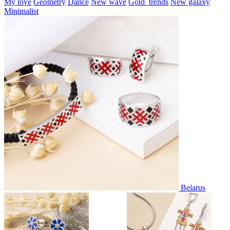
My love
Geometry
Dance
New wave
Gold_trends
New galaxy
Minimalist
Belarus