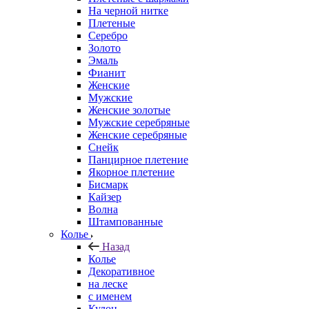
На черной нитке
Плетеные
Серебро
Золото
Эмаль
Фианит
Женские
Мужские
Женские золотые
Мужские серебряные
Женские серебряные
Снейк
Панцирное плетение
Якорное плетение
Бисмарк
Кайзер
Волна
Штампованные
Колье
Назад
Колье
Декоративное
на леске
с именем
Кулон