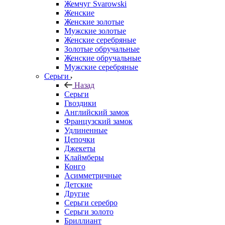
Жемчуг Svarowski
Женские
Женские золотые
Мужские золотые
Женские серебряные
Золотые обручальные
Женские обручальные
Мужские серебряные
Серьги
Назад
Серьги
Гвоздики
Английский замок
Французский замок
Удлиненные
Цепочки
Джекеты
Клаймберы
Конго
Асимметричные
Детские
Другие
Серьги серебро
Серьги золото
Бриллиант