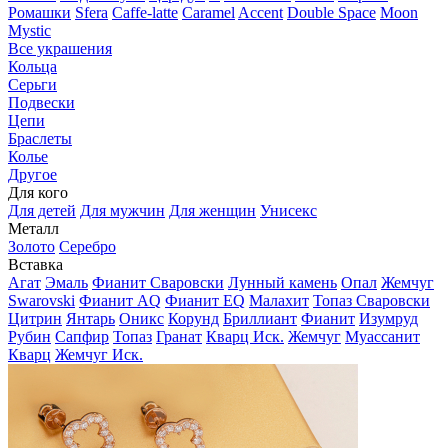
Ромашки
Sfera
Caffe-latte
Caramel
Accent
Double Space
Moon
Mystic
Все украшения
Кольца
Серьги
Подвески
Цепи
Браслеты
Колье
Другое
Для кого
Для детей
Для мужчин
Для женщин
Унисекс
Металл
Золото
Серебро
Вставка
Агат
Эмаль
Фианит Сваровски
Лунный камень
Опал
Жемчуг
Swarovski
Фианит AQ
Фианит EQ
Малахит
Топаз Сваровски
Цитрин
Янтарь
Оникс
Корунд
Бриллиант
Фианит
Изумруд
Рубин
Сапфир
Топаз
Гранат
Кварц Иск.
Жемчуг
Муассанит
Кварц
Жемчуг Иск.