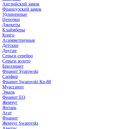
Английский замок
Французский замок
Удлиненные
Цепочки
Джекеты
Клаймберы
Конго
Асимметричные
Детские
Другие
Серьги серебро
Серьги золото
Бриллиант
Фианит Svarowski
Сапфир
Фианит Swarovski Кр-88
Муассанит
Эмаль
Фианит EQ
Жемчуг
Янтарь
Агат
Фианит
Жемчуг Swarovski
Аметис