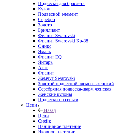
Подвески для браслета
Кулон
Подвесной элемент
Серебро
Золото
Бриллиант
Фианит Swarovski
Фианит Swarovski Кр-88
Оникс
Эмаль
Фианит EQ
Янтарь
Агат
Фианит
Жемчуг Swarovski
Золотой подвесной элемент женcкий
Серебряная подвеска-шарм женская
Женские кулоны
Подвески на серьги
Цепи
Назад
Цепи
Снейк
Панцирное плетение
Якорное плетение