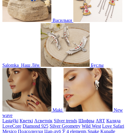
Васильки
Salomka
Наш Лён
Буслы
Maki
New
wave
Lastaўki
Кветкі
Асветнiк
Silver trends
Шифры
ART
Каляда
LoveCore
Diamond 925
Silver Geometry
Wild West
Love Safari
Mexico
Подсолнухи
Цар-дуб
Ў
4 elements
Snake
Kupalle