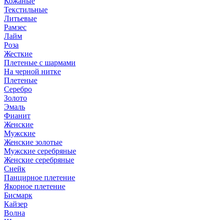
Кожаные
Текстильные
Литьевые
Рамзес
Лайм
Роза
Жесткие
Плетеные с шармами
На черной нитке
Плетеные
Серебро
Золото
Эмаль
Фианит
Женские
Мужские
Женские золотые
Мужские серебряные
Женские серебряные
Снейк
Панцирное плетение
Якорное плетение
Бисмарк
Кайзер
Волна