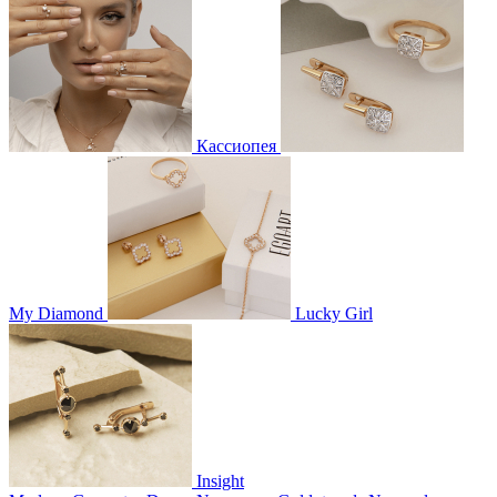
Кассиопея
My Diamond
Lucky Girl
Insight