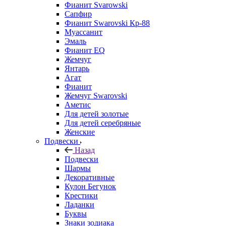
Фианит Svarowski
Сапфир
Фианит Swarovski Кр-88
Муассанит
Эмаль
Фианит EQ
Жемчуг
Янтарь
Агат
Фианит
Жемчуг Swarovski
Аметис
Для детей золотые
Для детей серебряные
Женские
Подвески
Назад
Подвески
Шармы
Декоративные
Кулон Бегунок
Крестики
Ладанки
Буквы
Знаки зодиака