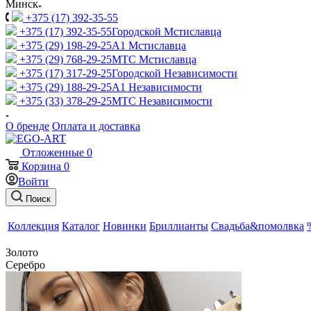
Минск
+375 (17) 392-35-55
+375 (17) 392-35-55
Городской Мстиславца
+375 (29) 198-29-25
A1 Мстиславца
+375 (29) 768-29-25
МТС Мстиславца
+375 (17) 317-29-25
Городской Независимости
+375 (29) 188-29-25
A1 Независимости
+375 (33) 378-29-25
МТС Независимости
О бренде
Оплата и доставка
Отложенные
0
Корзина
0
Войти
Поиск
Коллекция
Каталог
Новинки
Бриллианты
Свадьба&помолвка
Золото
Серебро