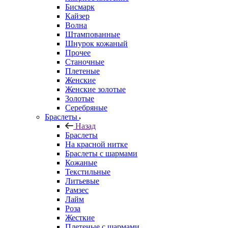
Бисмарк
Кайзер
Волна
Штампованные
Шнурок кожаный
Прочее
Станочные
Плетеные
Женские
Женские золотые
Золотые
Серебряные
Браслеты
Назад
Браслеты
На красной нитке
Браслеты с шармами
Кожаные
Текстильные
Литьевые
Рамзес
Лайм
Роза
Жесткие
Плетеные с шармами