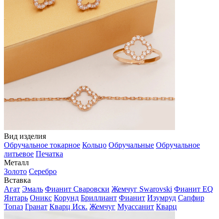
Вид изделия
Обручальное токарное
Кольцо
Обручальные
Обручальное
литьевое
Печатка
Металл
Золото
Серебро
Вставка
Агат
Эмаль
Фианит Сваровски
Жемчуг Swarovski
Фианит EQ
Янтарь
Оникс
Корунд
Бриллиант
Фианит
Изумруд
Сапфир
Топаз
Гранат
Кварц Иск.
Жемчуг
Муассанит
Кварц