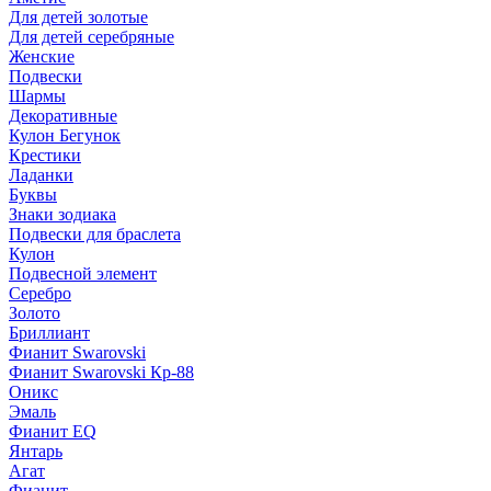
Для детей золотые
Для детей серебряные
Женские
Подвески
Шармы
Декоративные
Кулон Бегунок
Крестики
Ладанки
Буквы
Знаки зодиака
Подвески для браслета
Кулон
Подвесной элемент
Серебро
Золото
Бриллиант
Фианит Swarovski
Фианит Swarovski Кр-88
Оникс
Эмаль
Фианит EQ
Янтарь
Агат
Фианит