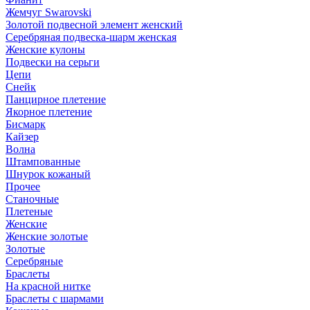
Жемчуг Swarovski
Золотой подвесной элемент женcкий
Серебряная подвеска-шарм женская
Женские кулоны
Подвески на серьги
Цепи
Снейк
Панцирное плетение
Якорное плетение
Бисмарк
Кайзер
Волна
Штампованные
Шнурок кожаный
Прочее
Станочные
Плетеные
Женские
Женские золотые
Золотые
Серебряные
Браслеты
На красной нитке
Браслеты с шармами