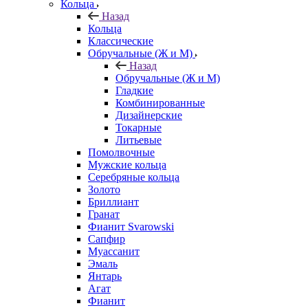
Кольца
Назад
Кольца
Классические
Обручальные (Ж и М)
Назад
Обручальные (Ж и М)
Гладкие
Комбинированные
Дизайнерские
Токарные
Литьевые
Помолвочные
Мужские кольца
Серебряные кольца
Золото
Бриллиант
Гранат
Фианит Svarowski
Сапфир
Муассанит
Эмаль
Янтарь
Агат
Фианит