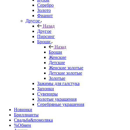
Серебро
Золото
Фианит
Другое
Назад
Другое
Пирсинг
Броши
Назад
Броши
Женские
Детские
Женские золотые
Детские золотые
Золотые
Зажимы для галстука
Запонки
Сувениры
Золотые украшения
Серебряные украшения
Новинки
Бриллианты
Свадьба&помолвка
%Обмен