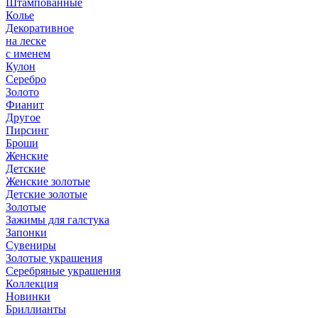
Штампованные
Колье
Декоративное
на леске
с именем
Кулон
Серебро
Золото
Фианит
Другое
Пирсинг
Броши
Женские
Детские
Женские золотые
Детские золотые
Золотые
Зажимы для галстука
Запонки
Сувениры
Золотые украшения
Серебряные украшения
Коллекция
Новинки
Бриллианты