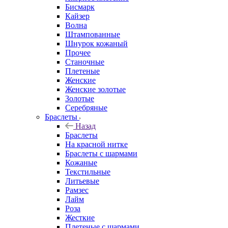
Бисмарк
Кайзер
Волна
Штампованные
Шнурок кожаный
Прочее
Станочные
Плетеные
Женские
Женские золотые
Золотые
Серебряные
Браслеты
Назад
Браслеты
На красной нитке
Браслеты с шармами
Кожаные
Текстильные
Литьевые
Рамзес
Лайм
Роза
Жесткие
Плетеные с шармами