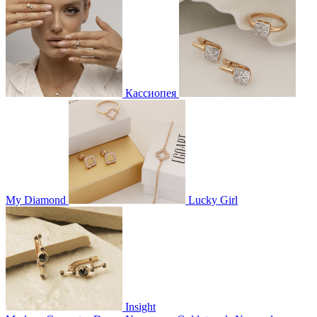
Кассиопея
My Diamond
Lucky Girl
Insight