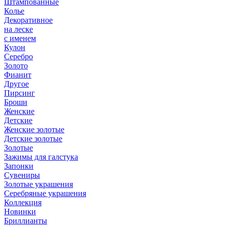
Штампованные
Колье
Декоративное
на леске
с именем
Кулон
Серебро
Золото
Фианит
Другое
Пирсинг
Броши
Женские
Детские
Женские золотые
Детские золотые
Золотые
Зажимы для галстука
Запонки
Сувениры
Золотые украшения
Серебряные украшения
Коллекция
Новинки
Бриллианты