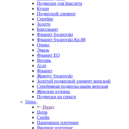
Подвески для браслета
Кулон
Подвесной элемент
Серебро
Золото
Бриллиант
Фианит Swarovski
Фианит Swarovski Кр-88
Оникс
Эмаль
Фианит EQ
Янтарь
Агат
Фианит
Жемчуг Swarovski
Золотой подвесной элемент женcкий
Серебряная подвеска-шарм женская
Женские кулоны
Подвески на серьги
Цепи
Назад
Цепи
Снейк
Панцирное плетение
Якорное плетение