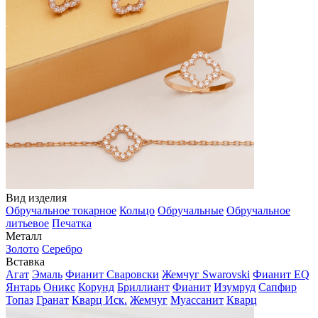
Вид изделия
Обручальное токарное
Кольцо
Обручальные
Обручальное
литьевое
Печатка
Металл
Золото
Серебро
Вставка
Агат
Эмаль
Фианит Сваровски
Жемчуг Swarovski
Фианит EQ
Янтарь
Оникс
Корунд
Бриллиант
Фианит
Изумруд
Сапфир
Топаз
Гранат
Кварц Иск.
Жемчуг
Муассанит
Кварц