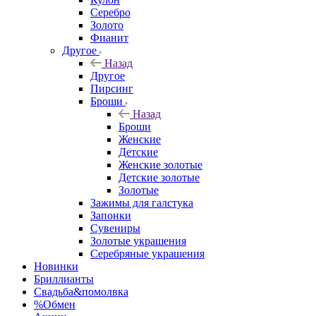
Серебро
Золото
Фианит
Другое
Назад
Другое
Пирсинг
Броши
Назад
Броши
Женские
Детские
Женские золотые
Детские золотые
Золотые
Зажимы для галстука
Запонки
Сувениры
Золотые украшения
Серебряные украшения
Новинки
Бриллианты
Свадьба&помолвка
%Обмен