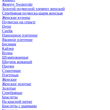
Жемчуг Swarovski
Золотой подвесной элемент женcкий
Серебряная подвеска-шарм женская
Женские кулоны
Подвески на серьги
Цепи
Снейк
Панцирное плетение
Якорное плетение
Бисмарк
Кайзер
Волна
Штампованные
Шнурок кожаный
Прочее
Станочные
Плетеные
Женские
Женские золотые
Золотые
Серебряные
Браслеты
На красной нитке
Браслеты с шармами