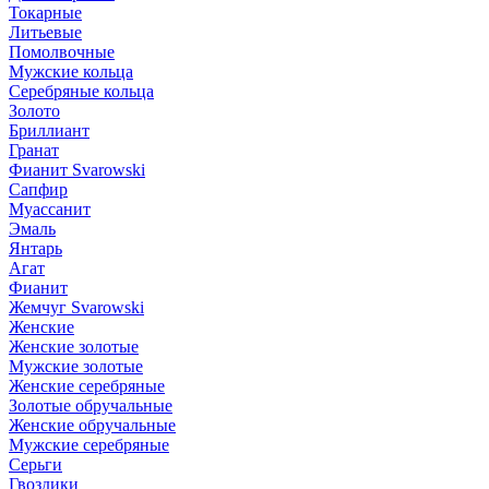
Токарные
Литьевые
Помолвочные
Мужские кольца
Серебряные кольца
Золото
Бриллиант
Гранат
Фианит Svarowski
Сапфир
Муассанит
Эмаль
Янтарь
Агат
Фианит
Жемчуг Svarowski
Женские
Женские золотые
Мужские золотые
Женские серебряные
Золотые обручальные
Женские обручальные
Мужские серебряные
Серьги
Гвоздики