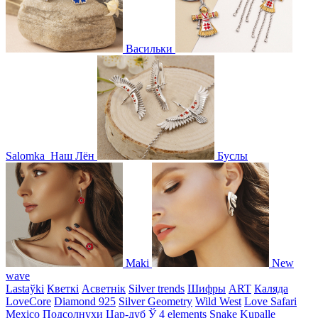
Васильки
Salomka
Наш Лён
Буслы
Maki
New
wave
Lastaўki
Кветкі
Асветнiк
Silver trends
Шифры
ART
Каляда
LoveCore
Diamond 925
Silver Geometry
Wild West
Love Safari
Mexico
Подсолнухи
Цар-дуб
Ў
4 elements
Snake
Kupalle