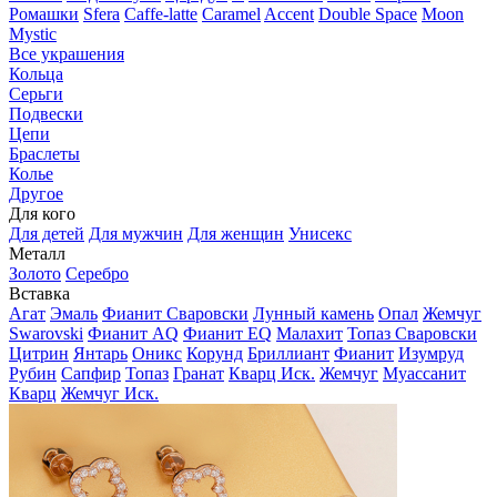
Ромашки
Sfera
Caffe-latte
Caramel
Accent
Double Space
Moon
Mystic
Все украшения
Кольца
Серьги
Подвески
Цепи
Браслеты
Колье
Другое
Для кого
Для детей
Для мужчин
Для женщин
Унисекс
Металл
Золото
Серебро
Вставка
Агат
Эмаль
Фианит Сваровски
Лунный камень
Опал
Жемчуг
Swarovski
Фианит AQ
Фианит EQ
Малахит
Топаз Сваровски
Цитрин
Янтарь
Оникс
Корунд
Бриллиант
Фианит
Изумруд
Рубин
Сапфир
Топаз
Гранат
Кварц Иск.
Жемчуг
Муассанит
Кварц
Жемчуг Иск.