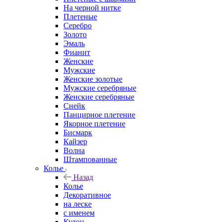
На черной нитке
Плетеные
Серебро
Золото
Эмаль
Фианит
Женские
Мужские
Женские золотые
Мужские серебряные
Женские серебряные
Снейк
Панцирное плетение
Якорное плетение
Бисмарк
Кайзер
Волна
Штампованные
Колье
Назад
Колье
Декоративное
на леске
с именем
Кулон