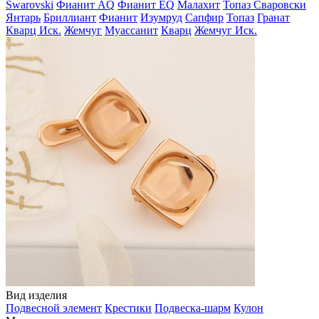
Swarovski
Фианит AQ
Фианит EQ
Малахит
Топаз Сваровски
Янтарь
Бриллиант
Фианит
Изумруд
Сапфир
Топаз
Гранат
Кварц Иск.
Жемчуг
Муассанит
Кварц
Жемчуг Иск.
Вид изделия
Подвесной элемент
Крестики
Подвеска-шарм
Кулон