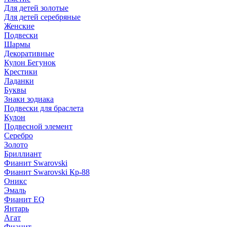
Для детей золотые
Для детей серебряные
Женские
Подвески
Шармы
Декоративные
Кулон Бегунок
Крестики
Ладанки
Буквы
Знаки зодиака
Подвески для браслета
Кулон
Подвесной элемент
Серебро
Золото
Бриллиант
Фианит Swarovski
Фианит Swarovski Кр-88
Оникс
Эмаль
Фианит EQ
Янтарь
Агат
Фианит