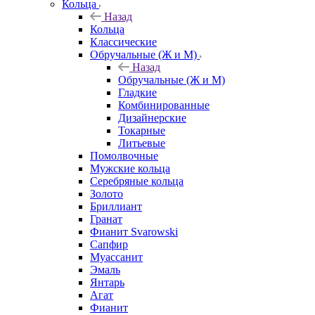
Кольца
Назад
Кольца
Классические
Обручальные (Ж и М)
Назад
Обручальные (Ж и М)
Гладкие
Комбинированные
Дизайнерские
Токарные
Литьевые
Помолвочные
Мужские кольца
Серебряные кольца
Золото
Бриллиант
Гранат
Фианит Svarowski
Сапфир
Муассанит
Эмаль
Янтарь
Агат
Фианит