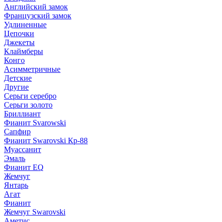
Английский замок
Французский замок
Удлиненные
Цепочки
Джекеты
Клаймберы
Конго
Асимметричные
Детские
Другие
Серьги серебро
Серьги золото
Бриллиант
Фианит Svarowski
Сапфир
Фианит Swarovski Кр-88
Муассанит
Эмаль
Фианит EQ
Жемчуг
Янтарь
Агат
Фианит
Жемчуг Swarovski
Аметис