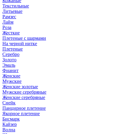
Кожаные
Текстильные
Литьевые
Рамзес
Лайм
Роза
Жесткие
Плетеные с шармами
На черной нитке
Плетеные
Серебро
Золото
Эмаль
Фианит
Женские
Мужские
Женские золотые
Мужские серебряные
Женские серебряные
Снейк
Панцирное плетение
Якорное плетение
Бисмарк
Кайзер
Волна