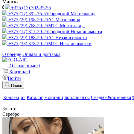
Минск
+375 (17) 392-35-55
+375 (17) 392-35-55
Городской Мстиславца
+375 (29) 198-29-25
A1 Мстиславца
+375 (29) 768-29-25
МТС Мстиславца
+375 (17) 317-29-25
Городской Независимости
+375 (29) 188-29-25
A1 Независимости
+375 (33) 378-29-25
МТС Независимости
О бренде
Оплата и доставка
Отложенные
0
Корзина
0
Войти
Поиск
Коллекция
Каталог
Новинки
Бриллианты
Свадьба&помолвка
Золото
Серебро