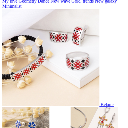
My love
Geometry
Dance
New wave
Gold_trends
New galaxy
Minimalist
Belarus