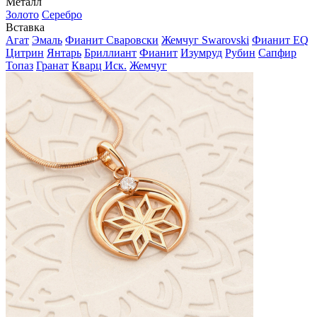
Металл
Золото
Серебро
Вставка
Агат
Эмаль
Фианит Сваровски
Жемчуг Swarovski
Фианит EQ
Цитрин
Янтарь
Бриллиант
Фианит
Изумруд
Рубин
Сапфир
Топаз
Гранат
Кварц Иск.
Жемчуг