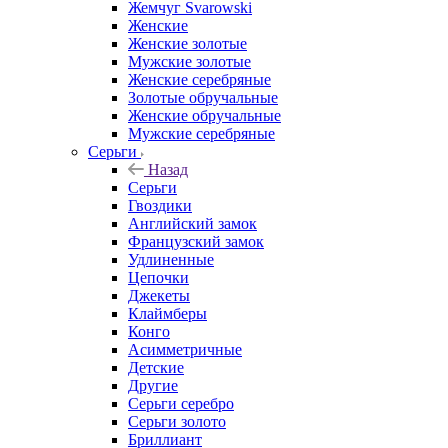
Жемчуг Svarowski
Женские
Женские золотые
Мужские золотые
Женские серебряные
Золотые обручальные
Женские обручальные
Мужские серебряные
Серьги
Назад
Серьги
Гвоздики
Английский замок
Французский замок
Удлиненные
Цепочки
Джекеты
Клаймберы
Конго
Асимметричные
Детские
Другие
Серьги серебро
Серьги золото
Бриллиант