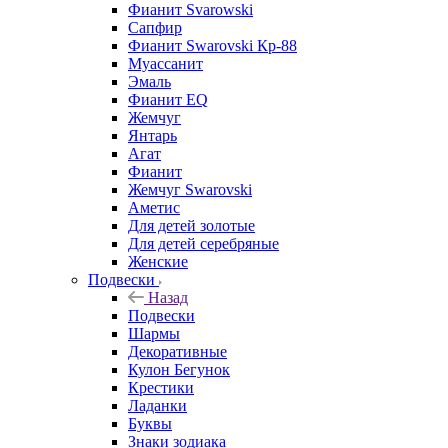
Фианит Svarowski
Сапфир
Фианит Swarovski Кр-88
Муассанит
Эмаль
Фианит EQ
Жемчуг
Янтарь
Агат
Фианит
Жемчуг Swarovski
Аметис
Для детей золотые
Для детей серебряные
Женские
Подвески
Назад
Подвески
Шармы
Декоративные
Кулон Бегунок
Крестики
Ладанки
Буквы
Знаки зодиака