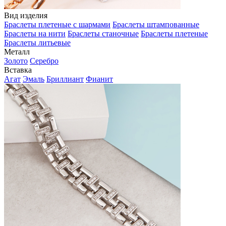
Вид изделия
Браслеты плетеные с шармами
Браслеты штампованные
Браслеты на нити
Браслеты станочные
Браслеты плетеные
Браслеты литьевые
Металл
Золото
Серебро
Вставка
Агат
Эмаль
Бриллиант
Фианит