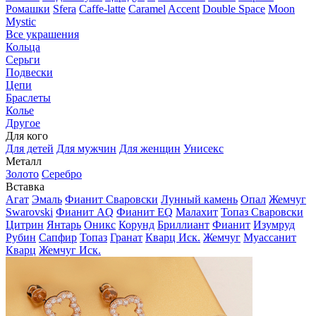
Ромашки
Sfera
Caffe-latte
Caramel
Accent
Double Space
Moon
Mystic
Все украшения
Кольца
Серьги
Подвески
Цепи
Браслеты
Колье
Другое
Для кого
Для детей
Для мужчин
Для женщин
Унисекс
Металл
Золото
Серебро
Вставка
Агат
Эмаль
Фианит Сваровски
Лунный камень
Опал
Жемчуг
Swarovski
Фианит AQ
Фианит EQ
Малахит
Топаз Сваровски
Цитрин
Янтарь
Оникс
Корунд
Бриллиант
Фианит
Изумруд
Рубин
Сапфир
Топаз
Гранат
Кварц Иск.
Жемчуг
Муассанит
Кварц
Жемчуг Иск.