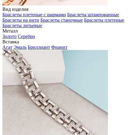
Вид изделия
Браслеты плетеные с шармами
Браслеты штампованные
Браслеты на нити
Браслеты станочные
Браслеты плетеные
Браслеты литьевые
Металл
Золото
Серебро
Вставка
Агат
Эмаль
Бриллиант
Фианит