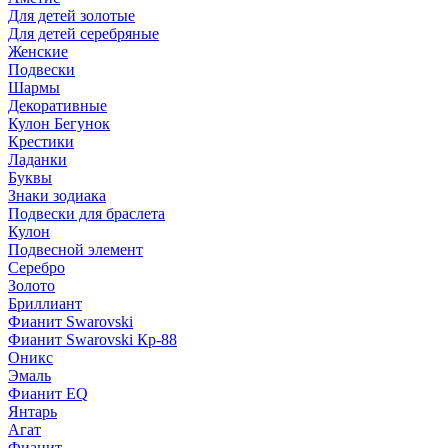
Для детей золотые
Для детей серебряные
Женские
Подвески
Шармы
Декоративные
Кулон Бегунок
Крестики
Ладанки
Буквы
Знаки зодиака
Подвески для браслета
Кулон
Подвесной элемент
Серебро
Золото
Бриллиант
Фианит Swarovski
Фианит Swarovski Кр-88
Оникс
Эмаль
Фианит EQ
Янтарь
Агат
Фианит