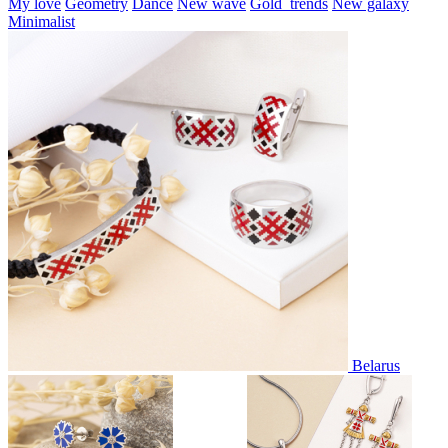
My love
Geometry
Dance
New wave
Gold_trends
New galaxy
Minimalist
Belarus