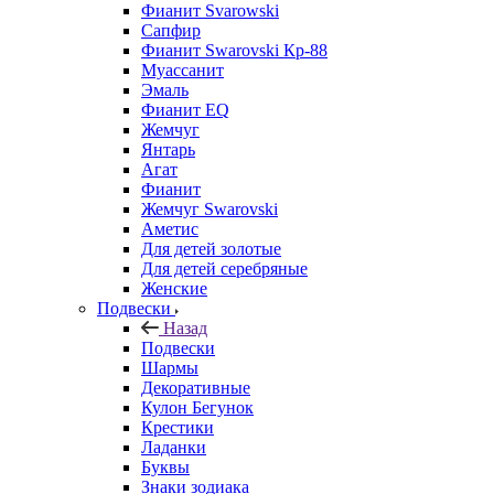
Фианит Svarowski
Сапфир
Фианит Swarovski Кр-88
Муассанит
Эмаль
Фианит EQ
Жемчуг
Янтарь
Агат
Фианит
Жемчуг Swarovski
Аметис
Для детей золотые
Для детей серебряные
Женские
Подвески
Назад
Подвески
Шармы
Декоративные
Кулон Бегунок
Крестики
Ладанки
Буквы
Знаки зодиака