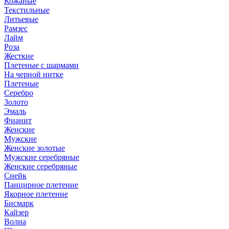
Кожаные
Текстильные
Литьевые
Рамзес
Лайм
Роза
Жесткие
Плетеные с шармами
На черной нитке
Плетеные
Серебро
Золото
Эмаль
Фианит
Женские
Мужские
Женские золотые
Мужские серебряные
Женские серебряные
Снейк
Панцирное плетение
Якорное плетение
Бисмарк
Кайзер
Волна