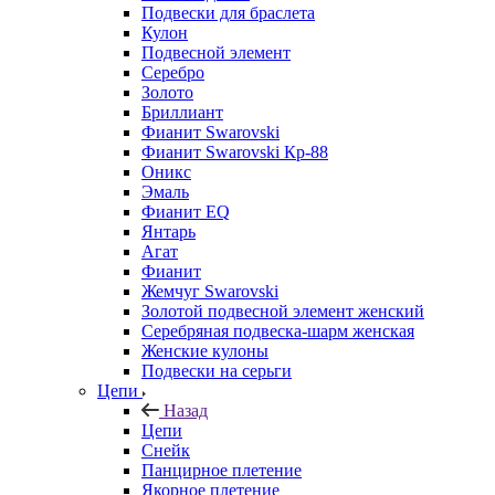
Подвески для браслета
Кулон
Подвесной элемент
Серебро
Золото
Бриллиант
Фианит Swarovski
Фианит Swarovski Кр-88
Оникс
Эмаль
Фианит EQ
Янтарь
Агат
Фианит
Жемчуг Swarovski
Золотой подвесной элемент женcкий
Серебряная подвеска-шарм женская
Женские кулоны
Подвески на серьги
Цепи
Назад
Цепи
Снейк
Панцирное плетение
Якорное плетение