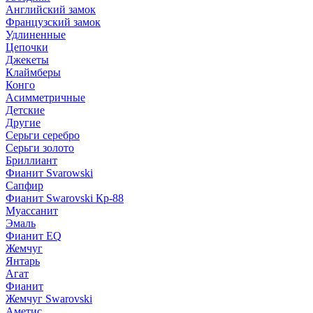
Английский замок
Французский замок
Удлиненные
Цепочки
Джекеты
Клаймберы
Конго
Асимметричные
Детские
Другие
Серьги серебро
Серьги золото
Бриллиант
Фианит Svarowski
Сапфир
Фианит Swarovski Кр-88
Муассанит
Эмаль
Фианит EQ
Жемчуг
Янтарь
Агат
Фианит
Жемчуг Swarovski
Аметис