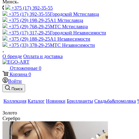
Минск
+375 (17) 392-35-55
+375 (17) 392-35-55
Городской Мстиславца
+375 (29) 198-29-25
A1 Мстиславца
+375 (29) 768-29-25
МТС Мстиславца
+375 (17) 317-29-25
Городской Независимости
+375 (29) 188-29-25
A1 Независимости
+375 (33) 378-29-25
МТС Независимости
О бренде
Оплата и доставка
Отложенные
0
Корзина
0
Войти
Поиск
Коллекция
Каталог
Новинки
Бриллианты
Свадьба&помолвка
Золото
Серебро