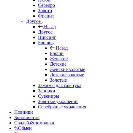
Серебро
Золото
Фианит
Другое
Назад
Другое
Пирсинг
Броши
Назад
Броши
Женские
Детские
Женские золотые
Детские золотые
Золотые
Зажимы для галстука
Запонки
Сувениры
Золотые украшения
Серебряные украшения
Новинки
Бриллианты
Свадьба&помолвка
%Обмен