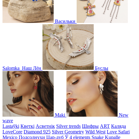
Васильки
Salomka
Наш Лён
Буслы
Maki
New
wave
Lastaўki
Кветкі
Асветнiк
Silver trends
Шифры
ART
Каляда
LoveCore
Diamond 925
Silver Geometry
Wild West
Love Safari
Mexico
Подсолнухи
Цар-дуб
Ў
4 elements
Snake
Kupalle