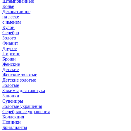
Штампованные
Колье
Декоративное
на леске
с именем
Кулон
Серебро
Золото
Фианит
Другое
Пирсинг
Броши
Женские
Детские
Женские золотые
Детские золотые
Золотые
Зажимы для галстука
Запонки
Сувениры
Золотые украшения
Серебряные украшения
Коллекция
Новинки
Бриллианты