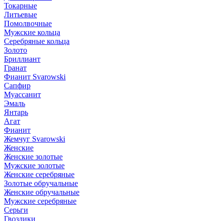
Токарные
Литьевые
Помолвочные
Мужские кольца
Серебряные кольца
Золото
Бриллиант
Гранат
Фианит Svarowski
Сапфир
Муассанит
Эмаль
Янтарь
Агат
Фианит
Жемчуг Svarowski
Женские
Женские золотые
Мужские золотые
Женские серебряные
Золотые обручальные
Женские обручальные
Мужские серебряные
Серьги
Гвоздики