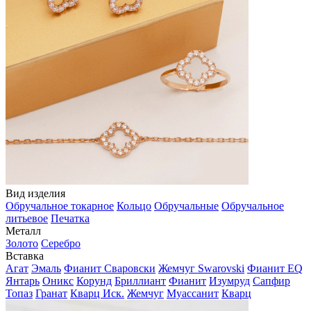
Вид изделия
Обручальное токарное
Кольцо
Обручальные
Обручальное
литьевое
Печатка
Металл
Золото
Серебро
Вставка
Агат
Эмаль
Фианит Сваровски
Жемчуг Swarovski
Фианит EQ
Янтарь
Оникс
Корунд
Бриллиант
Фианит
Изумруд
Сапфир
Топаз
Гранат
Кварц Иск.
Жемчуг
Муассанит
Кварц