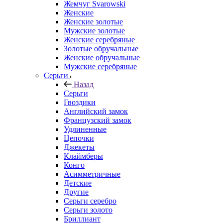
Жемчуг Svarowski
Женские
Женские золотые
Мужские золотые
Женские серебряные
Золотые обручальные
Женские обручальные
Мужские серебряные
Серьги
Назад
Серьги
Гвоздики
Английский замок
Французский замок
Удлиненные
Цепочки
Джекеты
Клаймберы
Конго
Асимметричные
Детские
Другие
Серьги серебро
Серьги золото
Бриллиант