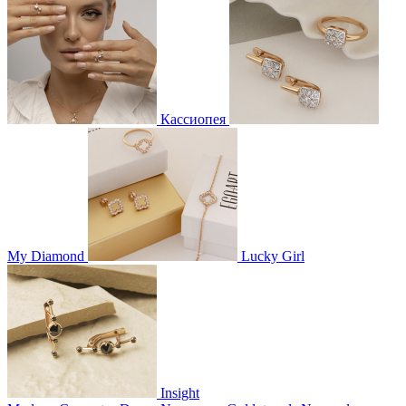
Кассиопея
My Diamond
Lucky Girl
Insight