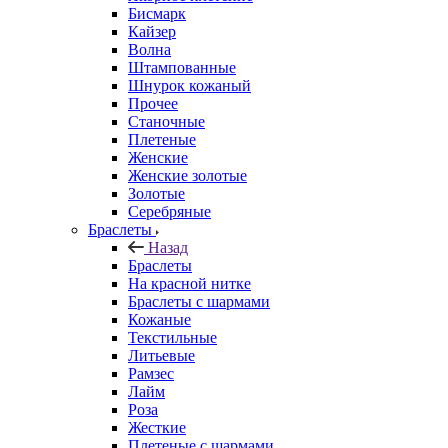
Бисмарк
Кайзер
Волна
Штампованные
Шнурок кожаный
Прочее
Станочные
Плетеные
Женские
Женские золотые
Золотые
Серебряные
Браслеты
Назад
Браслеты
На красной нитке
Браслеты с шармами
Кожаные
Текстильные
Литьевые
Рамзес
Лайм
Роза
Жесткие
Плетеные с шармами