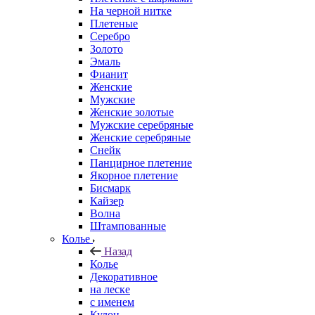
На черной нитке
Плетеные
Серебро
Золото
Эмаль
Фианит
Женские
Мужские
Женские золотые
Мужские серебряные
Женские серебряные
Снейк
Панцирное плетение
Якорное плетение
Бисмарк
Кайзер
Волна
Штампованные
Колье
Назад
Колье
Декоративное
на леске
с именем
Кулон