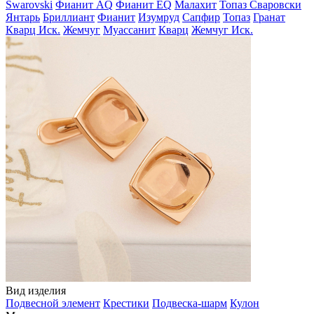
Swarovski
Фианит AQ
Фианит EQ
Малахит
Топаз Сваровски
Янтарь
Бриллиант
Фианит
Изумруд
Сапфир
Топаз
Гранат
Кварц Иск.
Жемчуг
Муассанит
Кварц
Жемчуг Иск.
Вид изделия
Подвесной элемент
Крестики
Подвеска-шарм
Кулон