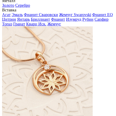
Металл
Золото
Серебро
Вставка
Агат
Эмаль
Фианит Сваровски
Жемчуг Swarovski
Фианит EQ
Цитрин
Янтарь
Бриллиант
Фианит
Изумруд
Рубин
Сапфир
Топаз
Гранат
Кварц Иск.
Жемчуг