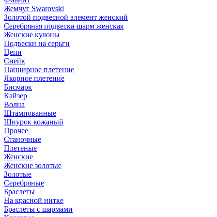
Жемчуг Swarovski
Золотой подвесной элемент женcкий
Серебряная подвеска-шарм женская
Женские кулоны
Подвески на серьги
Цепи
Снейк
Панцирное плетение
Якорное плетение
Бисмарк
Кайзер
Волна
Штампованные
Шнурок кожаный
Прочее
Станочные
Плетеные
Женские
Женские золотые
Золотые
Серебряные
Браслеты
На красной нитке
Браслеты с шармами