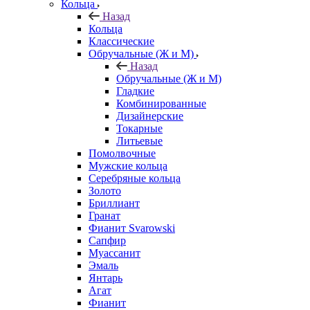
Кольца
Назад
Кольца
Классические
Обручальные (Ж и М)
Назад
Обручальные (Ж и М)
Гладкие
Комбинированные
Дизайнерские
Токарные
Литьевые
Помолвочные
Мужские кольца
Серебряные кольца
Золото
Бриллиант
Гранат
Фианит Svarowski
Сапфир
Муассанит
Эмаль
Янтарь
Агат
Фианит