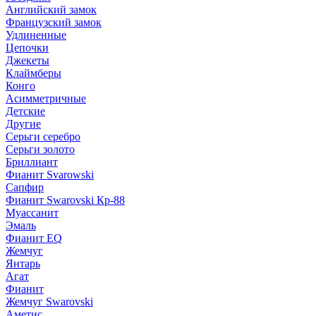
Английский замок
Французский замок
Удлиненные
Цепочки
Джекеты
Клаймберы
Конго
Асимметричные
Детские
Другие
Серьги серебро
Серьги золото
Бриллиант
Фианит Svarowski
Сапфир
Фианит Swarovski Кр-88
Муассанит
Эмаль
Фианит EQ
Жемчуг
Янтарь
Агат
Фианит
Жемчуг Swarovski
Аметис