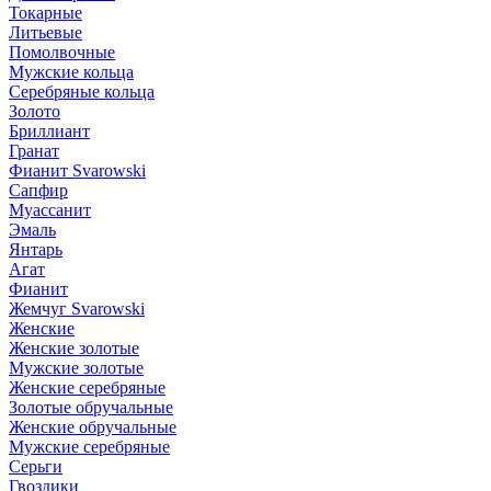
Токарные
Литьевые
Помолвочные
Мужские кольца
Серебряные кольца
Золото
Бриллиант
Гранат
Фианит Svarowski
Сапфир
Муассанит
Эмаль
Янтарь
Агат
Фианит
Жемчуг Svarowski
Женские
Женские золотые
Мужские золотые
Женские серебряные
Золотые обручальные
Женские обручальные
Мужские серебряные
Серьги
Гвоздики