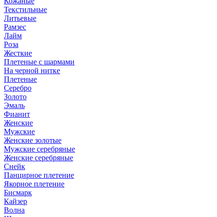
Кожаные
Текстильные
Литьевые
Рамзес
Лайм
Роза
Жесткие
Плетеные с шармами
На черной нитке
Плетеные
Серебро
Золото
Эмаль
Фианит
Женские
Мужские
Женские золотые
Мужские серебряные
Женские серебряные
Снейк
Панцирное плетение
Якорное плетение
Бисмарк
Кайзер
Волна