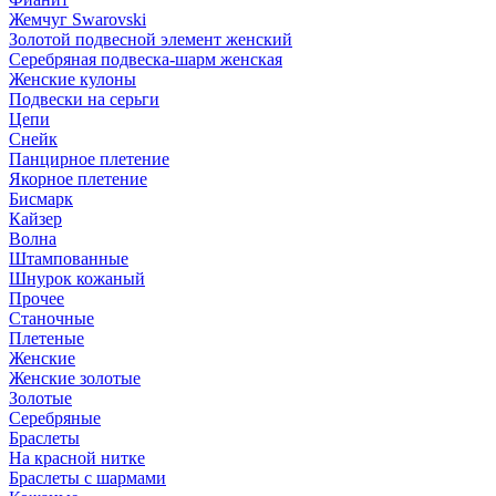
Жемчуг Swarovski
Золотой подвесной элемент женcкий
Серебряная подвеска-шарм женская
Женские кулоны
Подвески на серьги
Цепи
Снейк
Панцирное плетение
Якорное плетение
Бисмарк
Кайзер
Волна
Штампованные
Шнурок кожаный
Прочее
Станочные
Плетеные
Женские
Женские золотые
Золотые
Серебряные
Браслеты
На красной нитке
Браслеты с шармами