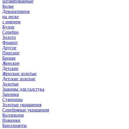
Штампованные
Колье
Декоративное
на леске
с именем
Кулон
Серебро
Золото
Фианит
Другое
Пирсинг
Броши
Женские
Детские
Женские золотые
Детские золотые
Золотые
Зажимы для галстука
Запонки
Сувениры
Золотые украшения
Серебряные украшения
Коллекция
Новинки
Бриллианты