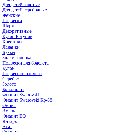
Для детей золотые
Для детей серебряные
Женские
Подвески
Шармы
Декоративные
Кулон Бегунок
Крестики
Ладанки
Буквы
Знаки зодиака
Подвески для браслета
Кулон
Подвесной элемент
Серебро
Золото
Бриллиант
Фианит Swarovski
Фианит Swarovski Кр-88
Оникс
Эмаль
Фианит EQ
Янтарь
Агат
Фианит