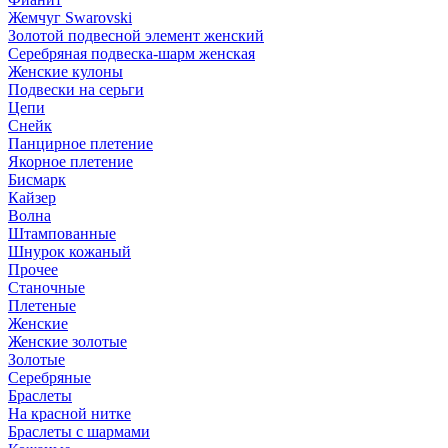
Жемчуг Swarovski
Золотой подвесной элемент женcкий
Серебряная подвеска-шарм женская
Женские кулоны
Подвески на серьги
Цепи
Снейк
Панцирное плетение
Якорное плетение
Бисмарк
Кайзер
Волна
Штампованные
Шнурок кожаный
Прочее
Станочные
Плетеные
Женские
Женские золотые
Золотые
Серебряные
Браслеты
На красной нитке
Браслеты с шармами