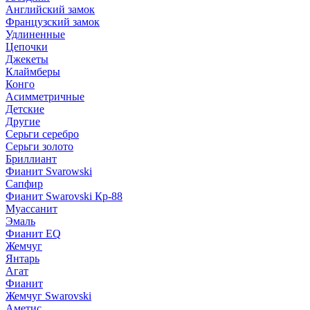
Английский замок
Французский замок
Удлиненные
Цепочки
Джекеты
Клаймберы
Конго
Асимметричные
Детские
Другие
Серьги серебро
Серьги золото
Бриллиант
Фианит Svarowski
Сапфир
Фианит Swarovski Кр-88
Муассанит
Эмаль
Фианит EQ
Жемчуг
Янтарь
Агат
Фианит
Жемчуг Swarovski
Аметис