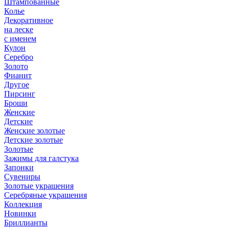
Штампованные
Колье
Декоративное
на леске
с именем
Кулон
Серебро
Золото
Фианит
Другое
Пирсинг
Броши
Женские
Детские
Женские золотые
Детские золотые
Золотые
Зажимы для галстука
Запонки
Сувениры
Золотые украшения
Серебряные украшения
Коллекция
Новинки
Бриллианты