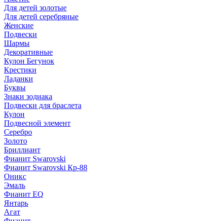
Для детей золотые
Для детей серебряные
Женские
Подвески
Шармы
Декоративные
Кулон Бегунок
Крестики
Ладанки
Буквы
Знаки зодиака
Подвески для браслета
Кулон
Подвесной элемент
Серебро
Золото
Бриллиант
Фианит Swarovski
Фианит Swarovski Кр-88
Оникс
Эмаль
Фианит EQ
Янтарь
Агат
Фианит