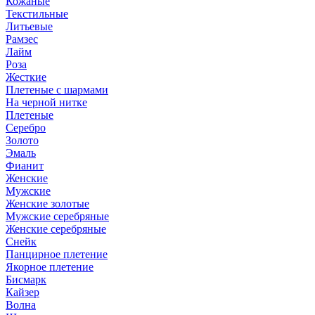
Кожаные
Текстильные
Литьевые
Рамзес
Лайм
Роза
Жесткие
Плетеные с шармами
На черной нитке
Плетеные
Серебро
Золото
Эмаль
Фианит
Женские
Мужские
Женские золотые
Мужские серебряные
Женские серебряные
Снейк
Панцирное плетение
Якорное плетение
Бисмарк
Кайзер
Волна