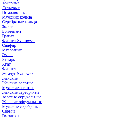
Токарные
Литьевые
Помолвочные
Мужские кольца
Серебряные кольца
Золото
Бриллиант
Гранат
Фианит Svarowski
Сапфир
Муассанит
Эмаль
Янтарь
Агат
Фианит
Жемчуг Svarowski
Женские
Женские золотые
Мужские золотые
Женские серебряные
Золотые обручальные
Женские обручальные
Мужские серебряные
Серьги
Гвоздики