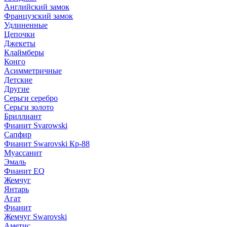
Английский замок
Французский замок
Удлиненные
Цепочки
Джекеты
Клаймберы
Конго
Асимметричные
Детские
Другие
Серьги серебро
Серьги золото
Бриллиант
Фианит Svarowski
Сапфир
Фианит Swarovski Кр-88
Муассанит
Эмаль
Фианит EQ
Жемчуг
Янтарь
Агат
Фианит
Жемчуг Swarovski
Аметис