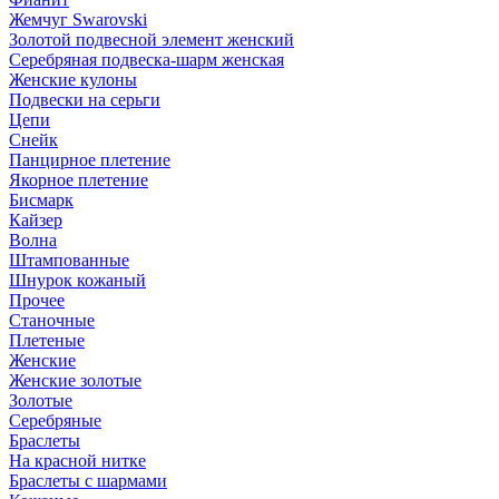
Жемчуг Swarovski
Золотой подвесной элемент женcкий
Серебряная подвеска-шарм женская
Женские кулоны
Подвески на серьги
Цепи
Снейк
Панцирное плетение
Якорное плетение
Бисмарк
Кайзер
Волна
Штампованные
Шнурок кожаный
Прочее
Станочные
Плетеные
Женские
Женские золотые
Золотые
Серебряные
Браслеты
На красной нитке
Браслеты с шармами