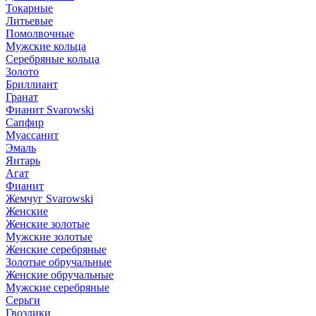
Токарные
Литьевые
Помолвочные
Мужские кольца
Серебряные кольца
Золото
Бриллиант
Гранат
Фианит Svarowski
Сапфир
Муассанит
Эмаль
Янтарь
Агат
Фианит
Жемчуг Svarowski
Женские
Женские золотые
Мужские золотые
Женские серебряные
Золотые обручальные
Женские обручальные
Мужские серебряные
Серьги
Гвоздики