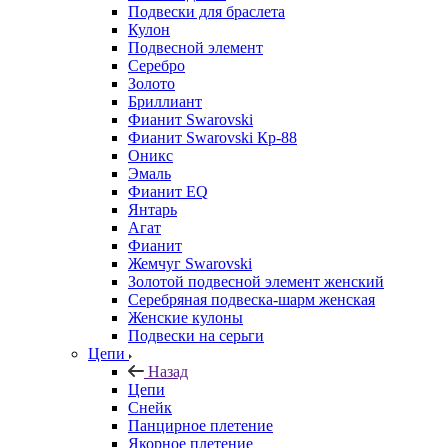
Подвески для браслета
Кулон
Подвесной элемент
Серебро
Золото
Бриллиант
Фианит Swarovski
Фианит Swarovski Кр-88
Оникс
Эмаль
Фианит EQ
Янтарь
Агат
Фианит
Жемчуг Swarovski
Золотой подвесной элемент женcкий
Серебряная подвеска-шарм женская
Женские кулоны
Подвески на серьги
Цепи
Назад
Цепи
Снейк
Панцирное плетение
Якорное плетение