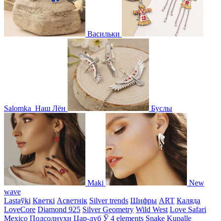
Васильки
Salomka
Наш Лён
Буслы
Maki
New
wave
Lastaўki
Кветкі
Асветнiк
Silver trends
Шифры
ART
Каляда
LoveCore
Diamond 925
Silver Geometry
Wild West
Love Safari
Mexico
Подсолнухи
Цар-дуб
Ў
4 elements
Snake
Kupalle