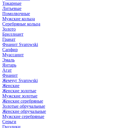
Токарные
Литьевые
Помолвочные
Мужские кольца
Серебряные кольца
Золото
Бриллиант
Гранат
Фианит Svarowski
Сапфир
Муассанит
Эмаль
Янтарь
Агат
Фианит
Жемчуг Svarowski
Женские
Женские золотые
Мужские золотые
Женские серебряные
Золотые обручальные
Женские обручальные
Мужские серебряные
Серьги
Гвоздики