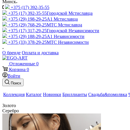
Минск
+375 (17) 392-35-55
+375 (17) 392-35-55
Городской Мстиславца
+375 (29) 198-29-25
A1 Мстиславца
+375 (29) 768-29-25
МТС Мстиславца
+375 (17) 317-29-25
Городской Независимости
+375 (29) 188-29-25
A1 Независимости
+375 (33) 378-29-25
МТС Независимости
О бренде
Оплата и доставка
Отложенные
0
Корзина
0
Войти
Поиск
Коллекция
Каталог
Новинки
Бриллианты
Свадьба&помолвка
Золото
Серебро