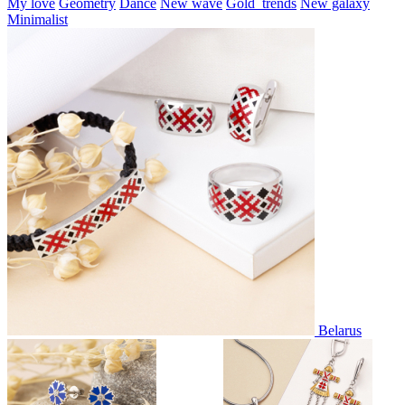
My love
Geometry
Dance
New wave
Gold_trends
New galaxy
Minimalist
Belarus