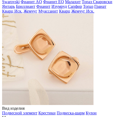
Swarovski
Фианит AQ
Фианит EQ
Малахит
Топаз Сваровски
Янтарь
Бриллиант
Фианит
Изумруд
Сапфир
Топаз
Гранат
Кварц Иск.
Жемчуг
Муассанит
Кварц
Жемчуг Иск.
Вид изделия
Подвесной элемент
Крестики
Подвеска-шарм
Кулон