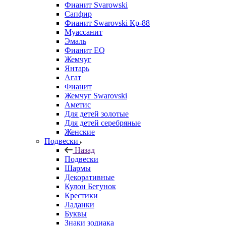
Фианит Svarowski
Сапфир
Фианит Swarovski Кр-88
Муассанит
Эмаль
Фианит EQ
Жемчуг
Янтарь
Агат
Фианит
Жемчуг Swarovski
Аметис
Для детей золотые
Для детей серебряные
Женские
Подвески
Назад
Подвески
Шармы
Декоративные
Кулон Бегунок
Крестики
Ладанки
Буквы
Знаки зодиака