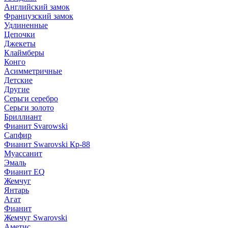
Английский замок
Французский замок
Удлиненные
Цепочки
Джекеты
Клаймберы
Конго
Асимметричные
Детские
Другие
Серьги серебро
Серьги золото
Бриллиант
Фианит Svarowski
Сапфир
Фианит Swarovski Кр-88
Муассанит
Эмаль
Фианит EQ
Жемчуг
Янтарь
Агат
Фианит
Жемчуг Swarovski
Аметис