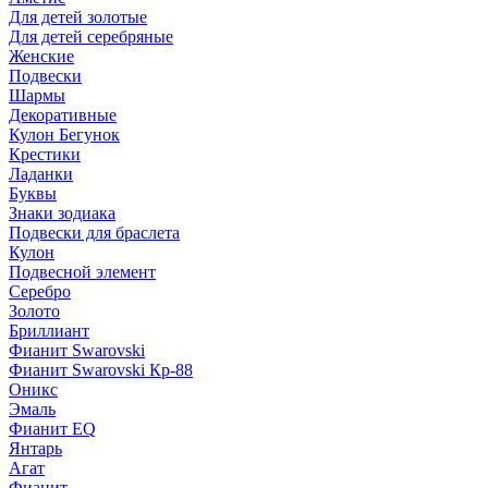
Для детей золотые
Для детей серебряные
Женские
Подвески
Шармы
Декоративные
Кулон Бегунок
Крестики
Ладанки
Буквы
Знаки зодиака
Подвески для браслета
Кулон
Подвесной элемент
Серебро
Золото
Бриллиант
Фианит Swarovski
Фианит Swarovski Кр-88
Оникс
Эмаль
Фианит EQ
Янтарь
Агат
Фианит