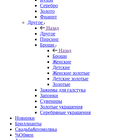
Серебро
Золото
Фианит
Другое
Назад
Другое
Пирсинг
Броши
Назад
Броши
Женские
Детские
Женские золотые
Детские золотые
Золотые
Зажимы для галстука
Запонки
Сувениры
Золотые украшения
Серебряные украшения
Новинки
Бриллианты
Свадьба&помолвка
%Обмен