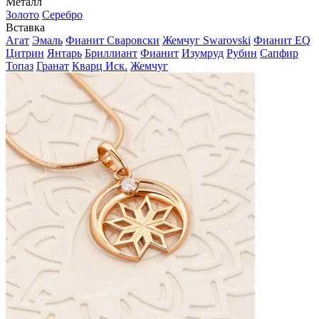
Металл
Золото
Серебро
Вставка
Агат
Эмаль
Фианит Сваровски
Жемчуг Swarovski
Фианит EQ
Цитрин
Янтарь
Бриллиант
Фианит
Изумруд
Рубин
Сапфир
Топаз
Гранат
Кварц Иск.
Жемчуг