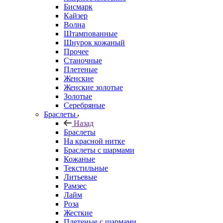
Бисмарк
Кайзер
Волна
Штампованные
Шнурок кожаный
Прочее
Станочные
Плетеные
Женские
Женские золотые
Золотые
Серебряные
Браслеты
Назад
Браслеты
На красной нитке
Браслеты с шармами
Кожаные
Текстильные
Литьевые
Рамзес
Лайм
Роза
Жесткие
Плетеные с шармами