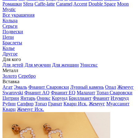
Ромашки
Sfera
Caffe-latte
Caramel
Accent
Double Space
Moon
Mystic
Все украшения
Кольца
Серьги
Подвески
Цепи
Браслеты
Колье
Другое
Для кого
Для детей
Для мужчин
Для женщин
Унисекс
Металл
Золото
Серебро
Вставка
Агат
Эмаль
Фианит Сваровски
Лунный камень
Опал
Жемчуг
Swarovski
Фианит AQ
Фианит EQ
Малахит
Топаз Сваровски
Цитрин
Янтарь
Оникс
Корунд
Бриллиант
Фианит
Изумруд
Рубин
Сапфир
Топаз
Гранат
Кварц Иск.
Жемчуг
Муассанит
Кварц
Жемчуг Иск.