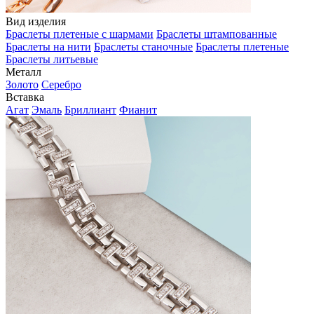
Вид изделия
Браслеты плетеные с шармами
Браслеты штампованные
Браслеты на нити
Браслеты станочные
Браслеты плетеные
Браслеты литьевые
Металл
Золото
Серебро
Вставка
Агат
Эмаль
Бриллиант
Фианит