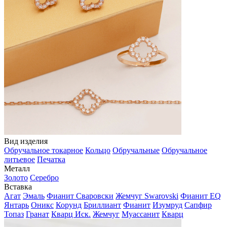
Вид изделия
Обручальное токарное
Кольцо
Обручальные
Обручальное
литьевое
Печатка
Металл
Золото
Серебро
Вставка
Агат
Эмаль
Фианит Сваровски
Жемчуг Swarovski
Фианит EQ
Янтарь
Оникс
Корунд
Бриллиант
Фианит
Изумруд
Сапфир
Топаз
Гранат
Кварц Иск.
Жемчуг
Муассанит
Кварц