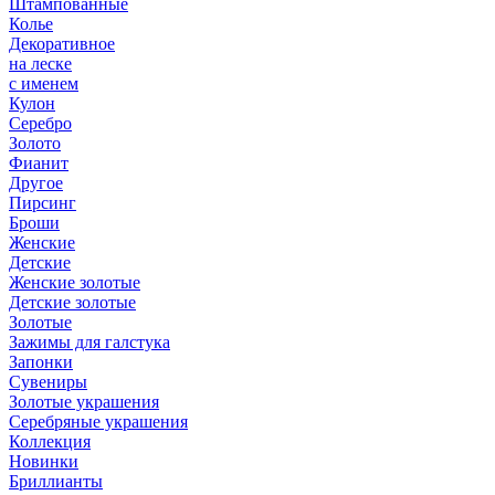
Штампованные
Колье
Декоративное
на леске
с именем
Кулон
Серебро
Золото
Фианит
Другое
Пирсинг
Броши
Женские
Детские
Женские золотые
Детские золотые
Золотые
Зажимы для галстука
Запонки
Сувениры
Золотые украшения
Серебряные украшения
Коллекция
Новинки
Бриллианты