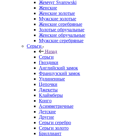
Жемчуг Svarowski
Женские
Женские золотые
Мужские золотые
Женские серебряные
Золотые обручальные
Женские обручальные
Мужские серебряные
Серьги
Назад
Серьги
Гвоздики
Английский замок
Французский замок
Удлиненные
Цепочки
Джекеты
Клаймберы
Конго
Асимметричные
Детские
Другие
Серьги серебро
Серьги золото
Бриллиант