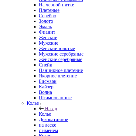
На черной нитке
Плетеные
Серебро
Золото
Эмаль
Фианит
Женские
Мужские
Женские золотые
Мужские серебряные
Женские серебряные
Снейк
Панцирное плетение
Якорное плетение
Бисмарк
Кайзер
Волна
Штампованные
Колье
Назад
Колье
Декоративное
на леске
с именем
Кулон