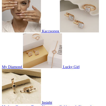
Кассиопея
My Diamond
Lucky Girl
Insight