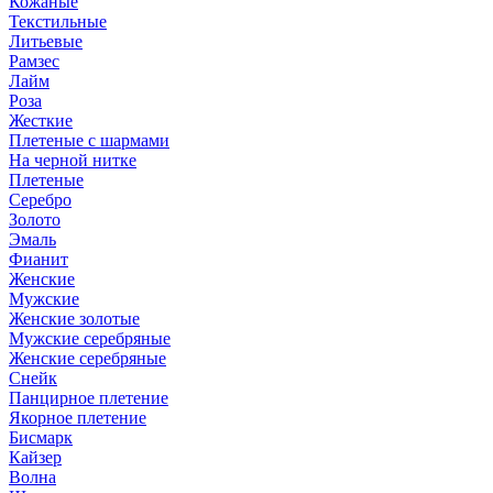
Кожаные
Текстильные
Литьевые
Рамзес
Лайм
Роза
Жесткие
Плетеные с шармами
На черной нитке
Плетеные
Серебро
Золото
Эмаль
Фианит
Женские
Мужские
Женские золотые
Мужские серебряные
Женские серебряные
Снейк
Панцирное плетение
Якорное плетение
Бисмарк
Кайзер
Волна