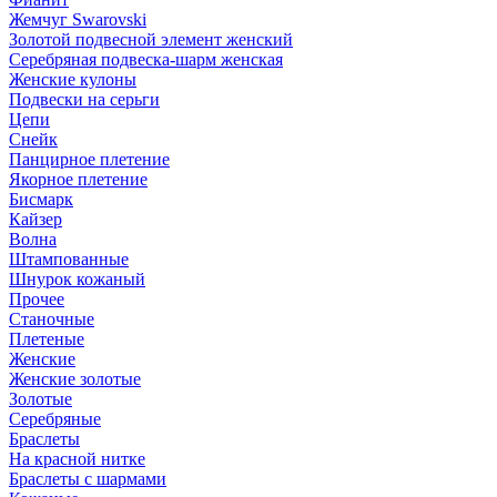
Жемчуг Swarovski
Золотой подвесной элемент женcкий
Серебряная подвеска-шарм женская
Женские кулоны
Подвески на серьги
Цепи
Снейк
Панцирное плетение
Якорное плетение
Бисмарк
Кайзер
Волна
Штампованные
Шнурок кожаный
Прочее
Станочные
Плетеные
Женские
Женские золотые
Золотые
Серебряные
Браслеты
На красной нитке
Браслеты с шармами