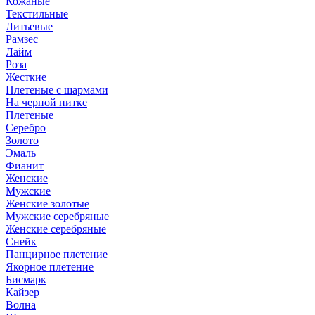
Кожаные
Текстильные
Литьевые
Рамзес
Лайм
Роза
Жесткие
Плетеные с шармами
На черной нитке
Плетеные
Серебро
Золото
Эмаль
Фианит
Женские
Мужские
Женские золотые
Мужские серебряные
Женские серебряные
Снейк
Панцирное плетение
Якорное плетение
Бисмарк
Кайзер
Волна