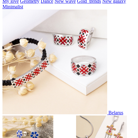
My love
Geometry
Dance
New wave
Gold_trends
New galaxy
Minimalist
Belarus