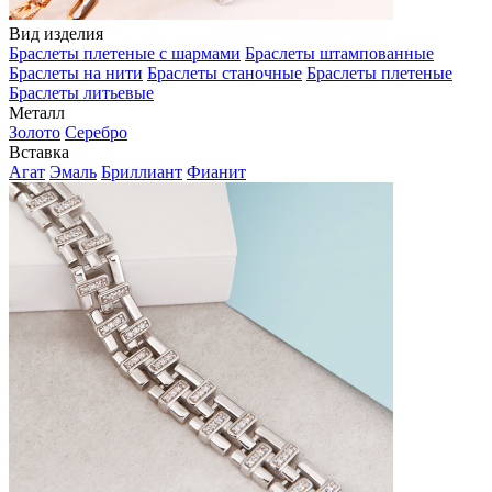
Вид изделия
Браслеты плетеные с шармами
Браслеты штампованные
Браслеты на нити
Браслеты станочные
Браслеты плетеные
Браслеты литьевые
Металл
Золото
Серебро
Вставка
Агат
Эмаль
Бриллиант
Фианит