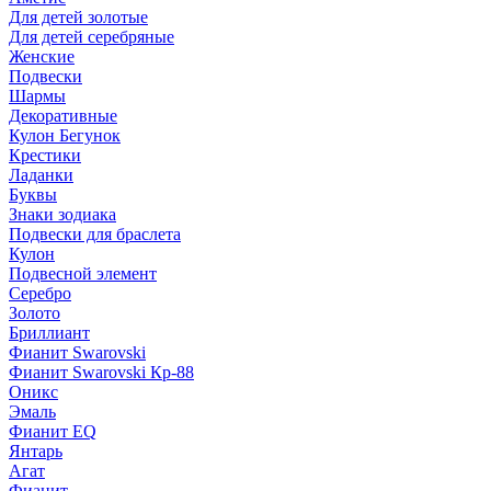
Для детей золотые
Для детей серебряные
Женские
Подвески
Шармы
Декоративные
Кулон Бегунок
Крестики
Ладанки
Буквы
Знаки зодиака
Подвески для браслета
Кулон
Подвесной элемент
Серебро
Золото
Бриллиант
Фианит Swarovski
Фианит Swarovski Кр-88
Оникс
Эмаль
Фианит EQ
Янтарь
Агат
Фианит