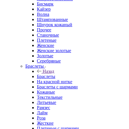
Бисмарк
Кайзер
Волна
Штампованные
Шнурок кожаный
Прочее
Станочные
Плетеные
Женские
Женские золотые
Золотые
Серебряные
Браслеты
Назад
Браслеты
На красной нитке
Браслеты с шармами
Кожаные
Текстильные
Литьевые
Рамзес
Лайм
Роза
Жесткие
Плетеные с шармами