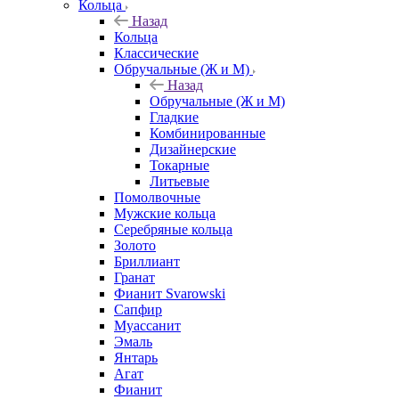
Кольца
Назад
Кольца
Классические
Обручальные (Ж и М)
Назад
Обручальные (Ж и М)
Гладкие
Комбинированные
Дизайнерские
Токарные
Литьевые
Помолвочные
Мужские кольца
Серебряные кольца
Золото
Бриллиант
Гранат
Фианит Svarowski
Сапфир
Муассанит
Эмаль
Янтарь
Агат
Фианит