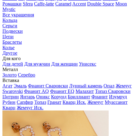
Ромашки
Sfera
Caffe-latte
Caramel
Accent
Double Space
Moon
Mystic
Все украшения
Кольца
Серьги
Подвески
Цепи
Браслеты
Колье
Другое
Для кого
Для детей
Для мужчин
Для женщин
Унисекс
Металл
Золото
Серебро
Вставка
Агат
Эмаль
Фианит Сваровски
Лунный камень
Опал
Жемчуг
Swarovski
Фианит AQ
Фианит EQ
Малахит
Топаз Сваровски
Цитрин
Янтарь
Оникс
Корунд
Бриллиант
Фианит
Изумруд
Рубин
Сапфир
Топаз
Гранат
Кварц Иск.
Жемчуг
Муассанит
Кварц
Жемчуг Иск.