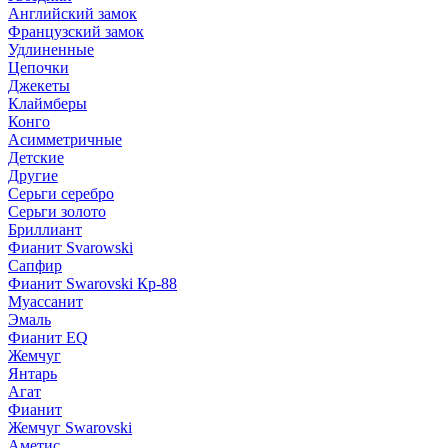
Английский замок
Французский замок
Удлиненные
Цепочки
Джекеты
Клаймберы
Конго
Асимметричные
Детские
Другие
Серьги серебро
Серьги золото
Бриллиант
Фианит Svarowski
Сапфир
Фианит Swarovski Кр-88
Муассанит
Эмаль
Фианит EQ
Жемчуг
Янтарь
Агат
Фианит
Жемчуг Swarovski
Аметис