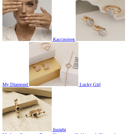
Кассиопея
My Diamond
Lucky Girl
Insight