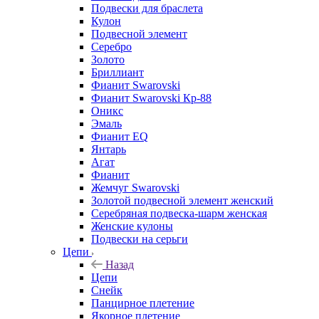
Подвески для браслета
Кулон
Подвесной элемент
Серебро
Золото
Бриллиант
Фианит Swarovski
Фианит Swarovski Кр-88
Оникс
Эмаль
Фианит EQ
Янтарь
Агат
Фианит
Жемчуг Swarovski
Золотой подвесной элемент женcкий
Серебряная подвеска-шарм женская
Женские кулоны
Подвески на серьги
Цепи
Назад
Цепи
Снейк
Панцирное плетение
Якорное плетение