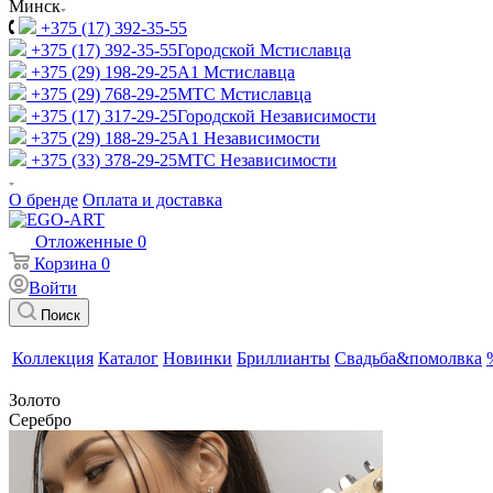
Минск
+375 (17) 392-35-55
+375 (17) 392-35-55
Городской Мстиславца
+375 (29) 198-29-25
A1 Мстиславца
+375 (29) 768-29-25
МТС Мстиславца
+375 (17) 317-29-25
Городской Независимости
+375 (29) 188-29-25
A1 Независимости
+375 (33) 378-29-25
МТС Независимости
О бренде
Оплата и доставка
Отложенные
0
Корзина
0
Войти
Поиск
Коллекция
Каталог
Новинки
Бриллианты
Свадьба&помолвка
Золото
Серебро