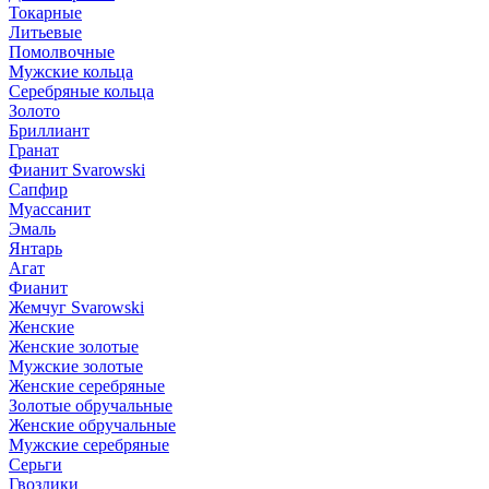
Токарные
Литьевые
Помолвочные
Мужские кольца
Серебряные кольца
Золото
Бриллиант
Гранат
Фианит Svarowski
Сапфир
Муассанит
Эмаль
Янтарь
Агат
Фианит
Жемчуг Svarowski
Женские
Женские золотые
Мужские золотые
Женские серебряные
Золотые обручальные
Женские обручальные
Мужские серебряные
Серьги
Гвоздики