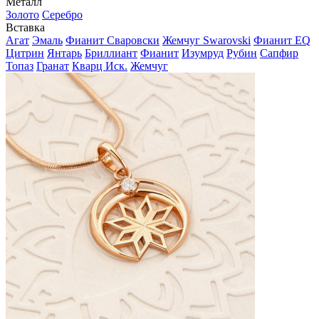
Металл
Золото
Серебро
Вставка
Агат
Эмаль
Фианит Сваровски
Жемчуг Swarovski
Фианит EQ
Цитрин
Янтарь
Бриллиант
Фианит
Изумруд
Рубин
Сапфир
Топаз
Гранат
Кварц Иск.
Жемчуг