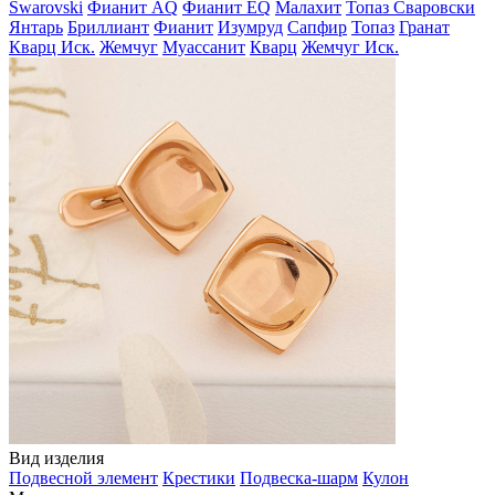
Swarovski
Фианит AQ
Фианит EQ
Малахит
Топаз Сваровски
Янтарь
Бриллиант
Фианит
Изумруд
Сапфир
Топаз
Гранат
Кварц Иск.
Жемчуг
Муассанит
Кварц
Жемчуг Иск.
Вид изделия
Подвесной элемент
Крестики
Подвеска-шарм
Кулон