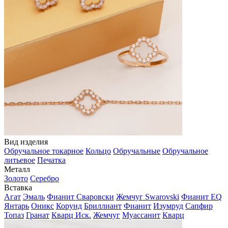
Вид изделия
Обручальное токарное
Кольцо
Обручальные
Обручальное
литьевое
Печатка
Металл
Золото
Серебро
Вставка
Агат
Эмаль
Фианит Сваровски
Жемчуг Swarovski
Фианит EQ
Янтарь
Оникс
Корунд
Бриллиант
Фианит
Изумруд
Сапфир
Топаз
Гранат
Кварц Иск.
Жемчуг
Муассанит
Кварц