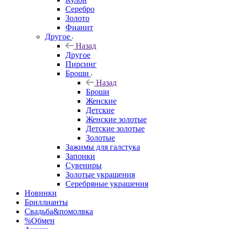
Серебро
Золото
Фианит
Другое
Назад
Другое
Пирсинг
Броши
Назад
Броши
Женские
Детские
Женские золотые
Детские золотые
Золотые
Зажимы для галстука
Запонки
Сувениры
Золотые украшения
Серебряные украшения
Новинки
Бриллианты
Свадьба&помолвка
%Обмен