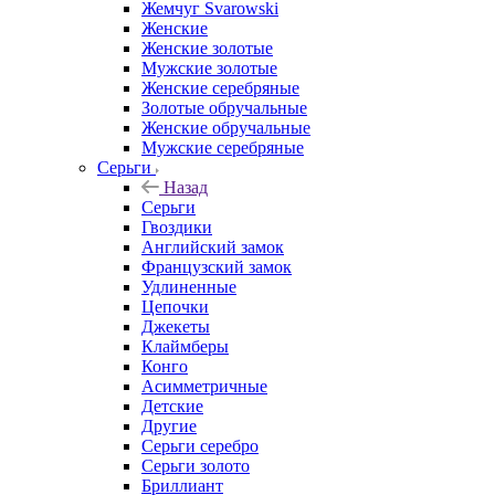
Жемчуг Svarowski
Женские
Женские золотые
Мужские золотые
Женские серебряные
Золотые обручальные
Женские обручальные
Мужские серебряные
Серьги
Назад
Серьги
Гвоздики
Английский замок
Французский замок
Удлиненные
Цепочки
Джекеты
Клаймберы
Конго
Асимметричные
Детские
Другие
Серьги серебро
Серьги золото
Бриллиант