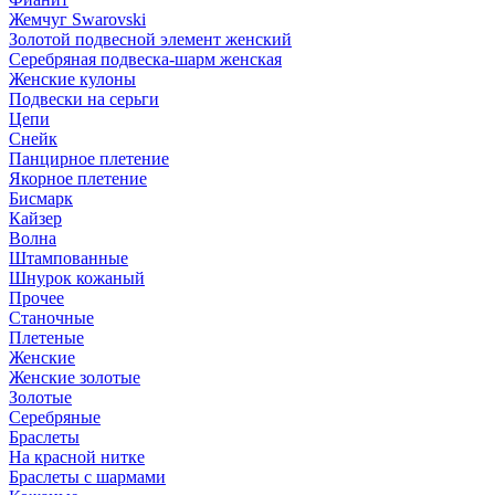
Жемчуг Swarovski
Золотой подвесной элемент женcкий
Серебряная подвеска-шарм женская
Женские кулоны
Подвески на серьги
Цепи
Снейк
Панцирное плетение
Якорное плетение
Бисмарк
Кайзер
Волна
Штампованные
Шнурок кожаный
Прочее
Станочные
Плетеные
Женские
Женские золотые
Золотые
Серебряные
Браслеты
На красной нитке
Браслеты с шармами