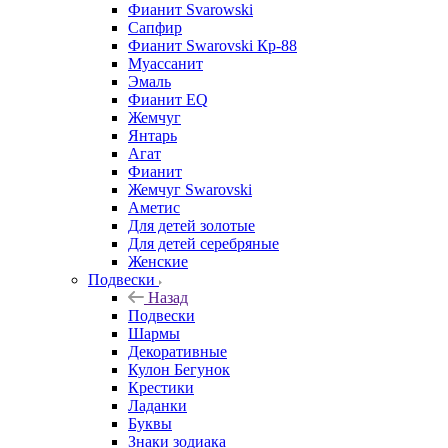
Фианит Svarowski
Сапфир
Фианит Swarovski Кр-88
Муассанит
Эмаль
Фианит EQ
Жемчуг
Янтарь
Агат
Фианит
Жемчуг Swarovski
Аметис
Для детей золотые
Для детей серебряные
Женские
Подвески
Назад
Подвески
Шармы
Декоративные
Кулон Бегунок
Крестики
Ладанки
Буквы
Знаки зодиака