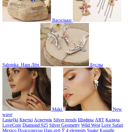
Васильки
Salomka
Наш Лён
Буслы
Maki
New
wave
Lastaўki
Кветкі
Асветнiк
Silver trends
Шифры
ART
Каляда
LoveCore
Diamond 925
Silver Geometry
Wild West
Love Safari
Mexico
Подсолнухи
Цар-дуб
Ў
4 elements
Snake
Kupalle