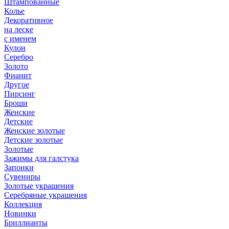
Штампованные
Колье
Декоративное
на леске
с именем
Кулон
Серебро
Золото
Фианит
Другое
Пирсинг
Броши
Женские
Детские
Женские золотые
Детские золотые
Золотые
Зажимы для галстука
Запонки
Сувениры
Золотые украшения
Серебряные украшения
Коллекция
Новинки
Бриллианты