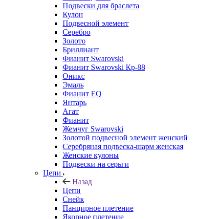
Подвески для браслета
Кулон
Подвесной элемент
Серебро
Золото
Бриллиант
Фианит Swarovski
Фианит Swarovski Кр-88
Оникс
Эмаль
Фианит EQ
Янтарь
Агат
Фианит
Жемчуг Swarovski
Золотой подвесной элемент женcкий
Серебряная подвеска-шарм женская
Женские кулоны
Подвески на серьги
Цепи
Назад
Цепи
Снейк
Панцирное плетение
Якорное плетение