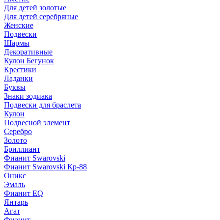
Для детей золотые
Для детей серебряные
Женские
Подвески
Шармы
Декоративные
Кулон Бегунок
Крестики
Ладанки
Буквы
Знаки зодиака
Подвески для браслета
Кулон
Подвесной элемент
Серебро
Золото
Бриллиант
Фианит Swarovski
Фианит Swarovski Кр-88
Оникс
Эмаль
Фианит EQ
Янтарь
Агат
Фианит