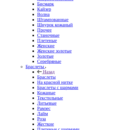
Бисмарк
Кайзер
Волна
Штампованные
Шнурок кожаный
Прочее
Станочные
Плетеные
Женские
Женские золотые
Золотые
Серебряные
Браслеты
Назад
Браслеты
На красной нитке
Браслеты с шармами
Кожаные
Текстильные
Литьевые
Рамзес
Лайм
Роза
Жесткие
Плетеные с шармами