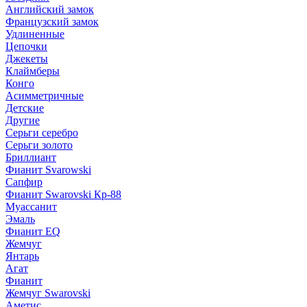
Английский замок
Французский замок
Удлиненные
Цепочки
Джекеты
Клаймберы
Конго
Асимметричные
Детские
Другие
Серьги серебро
Серьги золото
Бриллиант
Фианит Svarowski
Сапфир
Фианит Swarovski Кр-88
Муассанит
Эмаль
Фианит EQ
Жемчуг
Янтарь
Агат
Фианит
Жемчуг Swarovski
Аметис