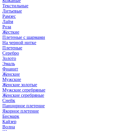
Кожаные
Текстильные
Литьевые
Рамзес
Лайм
Роза
Жесткие
Плетеные с шармами
На черной нитке
Плетеные
Серебро
Золото
Эмаль
Фианит
Женские
Мужские
Женские золотые
Мужские серебряные
Женские серебряные
Снейк
Панцирное плетение
Якорное плетение
Бисмарк
Кайзер
Волна