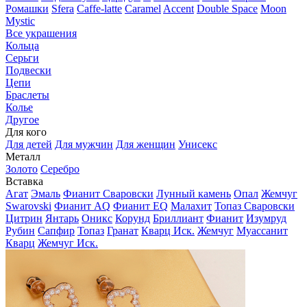
Ромашки
Sfera
Caffe-latte
Caramel
Accent
Double Space
Moon
Mystic
Все украшения
Кольца
Серьги
Подвески
Цепи
Браслеты
Колье
Другое
Для кого
Для детей
Для мужчин
Для женщин
Унисекс
Металл
Золото
Серебро
Вставка
Агат
Эмаль
Фианит Сваровски
Лунный камень
Опал
Жемчуг
Swarovski
Фианит AQ
Фианит EQ
Малахит
Топаз Сваровски
Цитрин
Янтарь
Оникс
Корунд
Бриллиант
Фианит
Изумруд
Рубин
Сапфир
Топаз
Гранат
Кварц Иск.
Жемчуг
Муассанит
Кварц
Жемчуг Иск.