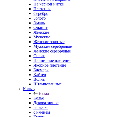
На черной нитке
Плетеные
Серебро
Золото
Эмаль
Фианит
Женские
Мужские
Женские золотые
Мужские серебряные
Женские серебряные
Снейк
Панцирное плетение
Якорное плетение
Бисмарк
Кайзер
Волна
Штампованные
Колье
Назад
Колье
Декоративное
на леске
с именем
Кулон