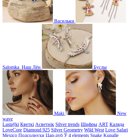
Васильки
Salomka
Наш Лён
Буслы
Maki
New
wave
Lastaўki
Кветкі
Асветнiк
Silver trends
Шифры
ART
Каляда
LoveCore
Diamond 925
Silver Geometry
Wild West
Love Safari
Mexico
Подсолнухи
Цар-дуб
Ў
4 elements
Snake
Kupalle