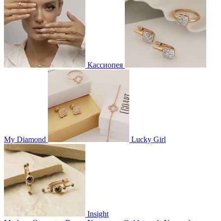
Кассиопея
My Diamond
Lucky Girl
Insight