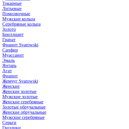
Токарные
Литьевые
Помолвочные
Мужские кольца
Серебряные кольца
Золото
Бриллиант
Гранат
Фианит Svarowski
Сапфир
Муассанит
Эмаль
Янтарь
Агат
Фианит
Жемчуг Svarowski
Женские
Женские золотые
Мужские золотые
Женские серебряные
Золотые обручальные
Женские обручальные
Мужские серебряные
Серьги
Гвоздики