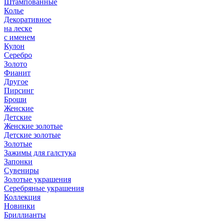
Штампованные
Колье
Декоративное
на леске
с именем
Кулон
Серебро
Золото
Фианит
Другое
Пирсинг
Броши
Женские
Детские
Женские золотые
Детские золотые
Золотые
Зажимы для галстука
Запонки
Сувениры
Золотые украшения
Серебряные украшения
Коллекция
Новинки
Бриллианты