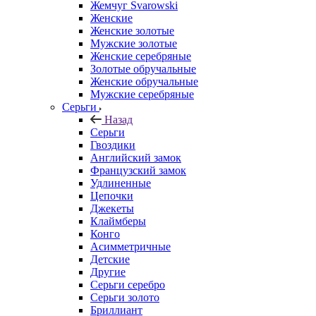
Жемчуг Svarowski
Женские
Женские золотые
Мужские золотые
Женские серебряные
Золотые обручальные
Женские обручальные
Мужские серебряные
Серьги
Назад
Серьги
Гвоздики
Английский замок
Французский замок
Удлиненные
Цепочки
Джекеты
Клаймберы
Конго
Асимметричные
Детские
Другие
Серьги серебро
Серьги золото
Бриллиант