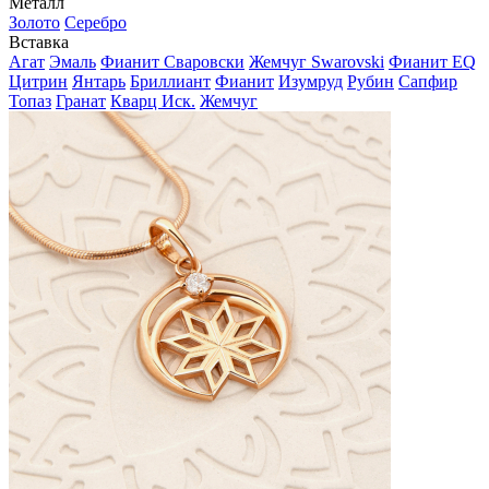
Металл
Золото
Серебро
Вставка
Агат
Эмаль
Фианит Сваровски
Жемчуг Swarovski
Фианит EQ
Цитрин
Янтарь
Бриллиант
Фианит
Изумруд
Рубин
Сапфир
Топаз
Гранат
Кварц Иск.
Жемчуг