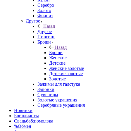
Серебро
Золото
Фианит
Другое
Назад
Другое
Пирсинг
Броши
Назад
Броши
Женские
Детские
Женские золотые
Детские золотые
Золотые
Зажимы для галстука
Запонки
Сувениры
Золотые украшения
Серебряные украшения
Новинки
Бриллианты
Свадьба&помолвка
%Обмен