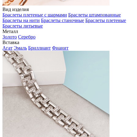
Вид изделия
Браслеты плетеные с шармами
Браслеты штампованные
Браслеты на нити
Браслеты станочные
Браслеты плетеные
Браслеты литьевые
Металл
Золото
Серебро
Вставка
Агат
Эмаль
Бриллиант
Фианит