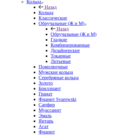
Кольца
Назад
Кольца
Классические
Обручальные (Ж и М)
Назад
Обручальные (Ж и М)
Гладкие
Комбинированные
Дизайнерские
Токарные
Литьевые
Помолвочные
Мужские кольца
Серебряные кольца
Золото
Бриллиант
Гранат
Фианит Svarowski
Сапфир
Муассанит
Эмаль
Янтарь
Агат
Фианит