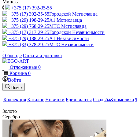
Минск
+375 (17) 392-35-55
+375 (17) 392-35-55
Городской Мстиславца
+375 (29) 198-29-25
A1 Мстиславца
+375 (29) 768-29-25
МТС Мстиславца
+375 (17) 317-29-25
Городской Независимости
+375 (29) 188-29-25
A1 Независимости
+375 (33) 378-29-25
МТС Независимости
О бренде
Оплата и доставка
Отложенные
0
Корзина
0
Войти
Поиск
Коллекция
Каталог
Новинки
Бриллианты
Свадьба&помолвка
Золото
Серебро