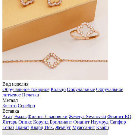
Вид изделия
Обручальное токарное
Кольцо
Обручальные
Обручальное
литьевое
Печатка
Металл
Золото
Серебро
Вставка
Агат
Эмаль
Фианит Сваровски
Жемчуг Swarovski
Фианит EQ
Янтарь
Оникс
Корунд
Бриллиант
Фианит
Изумруд
Сапфир
Топаз
Гранат
Кварц Иск.
Жемчуг
Муассанит
Кварц