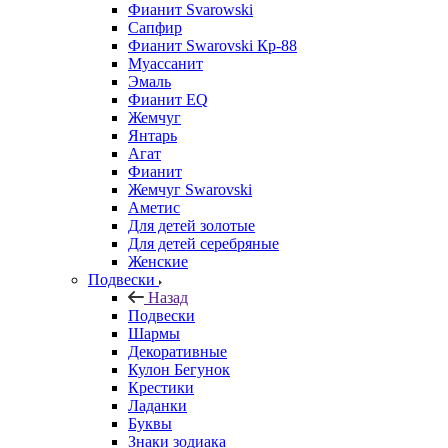
Фианит Svarowski
Сапфир
Фианит Swarovski Кр-88
Муассанит
Эмаль
Фианит EQ
Жемчуг
Янтарь
Агат
Фианит
Жемчуг Swarovski
Аметис
Для детей золотые
Для детей серебряные
Женские
Подвески
Назад
Подвески
Шармы
Декоративные
Кулон Бегунок
Крестики
Ладанки
Буквы
Знаки зодиака