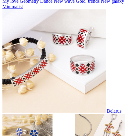
My love
Geometry
Dance
New wave
Gold_trends
New galaxy
Minimalist
Belarus