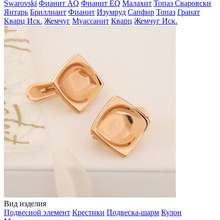
Swarovski
Фианит AQ
Фианит EQ
Малахит
Топаз Сваровски
Янтарь
Бриллиант
Фианит
Изумруд
Сапфир
Топаз
Гранат
Кварц Иск.
Жемчуг
Муассанит
Кварц
Жемчуг Иск.
Вид изделия
Подвесной элемент
Крестики
Подвеска-шарм
Кулон