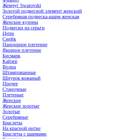
Жемчуг Swarovski
Золотой подвесной элемент женcкий
Серебряная подвеска-шарм женская
Женские кулоны
Подвески на серьги
Цепи
Снейк
Панцирное плетение
Якорное плетение
Бисмарк
Кайзер
Волна
Штампованные
Шнурок кожаный
Прочее
Станочные
Плетеные
Женские
Женские золотые
Золотые
Серебряные
Браслеты
На красной нитке
Браслеты с шармами