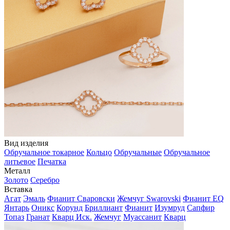
Вид изделия
Обручальное токарное
Кольцо
Обручальные
Обручальное
литьевое
Печатка
Металл
Золото
Серебро
Вставка
Агат
Эмаль
Фианит Сваровски
Жемчуг Swarovski
Фианит EQ
Янтарь
Оникс
Корунд
Бриллиант
Фианит
Изумруд
Сапфир
Топаз
Гранат
Кварц Иск.
Жемчуг
Муассанит
Кварц