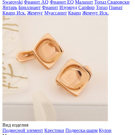
Swarovski
Фианит AQ
Фианит EQ
Малахит
Топаз Сваровски
Янтарь
Бриллиант
Фианит
Изумруд
Сапфир
Топаз
Гранат
Кварц Иск.
Жемчуг
Муассанит
Кварц
Жемчуг Иск.
Вид изделия
Подвесной элемент
Крестики
Подвеска-шарм
Кулон