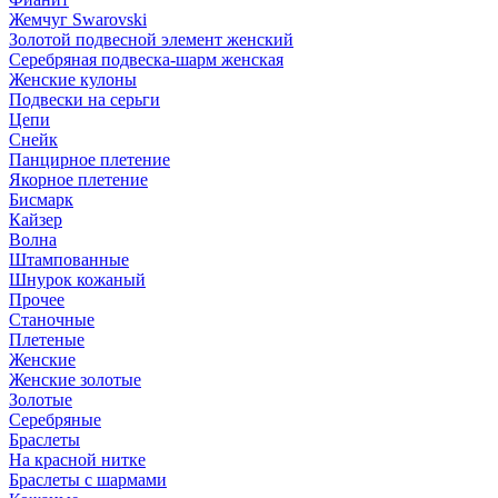
Жемчуг Swarovski
Золотой подвесной элемент женcкий
Серебряная подвеска-шарм женская
Женские кулоны
Подвески на серьги
Цепи
Снейк
Панцирное плетение
Якорное плетение
Бисмарк
Кайзер
Волна
Штампованные
Шнурок кожаный
Прочее
Станочные
Плетеные
Женские
Женские золотые
Золотые
Серебряные
Браслеты
На красной нитке
Браслеты с шармами