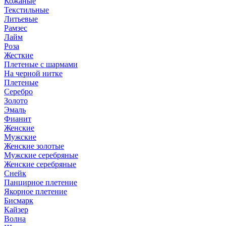
Кожаные
Текстильные
Литьевые
Рамзес
Лайм
Роза
Жесткие
Плетеные с шармами
На черной нитке
Плетеные
Серебро
Золото
Эмаль
Фианит
Женские
Мужские
Женские золотые
Мужские серебряные
Женские серебряные
Снейк
Панцирное плетение
Якорное плетение
Бисмарк
Кайзер
Волна