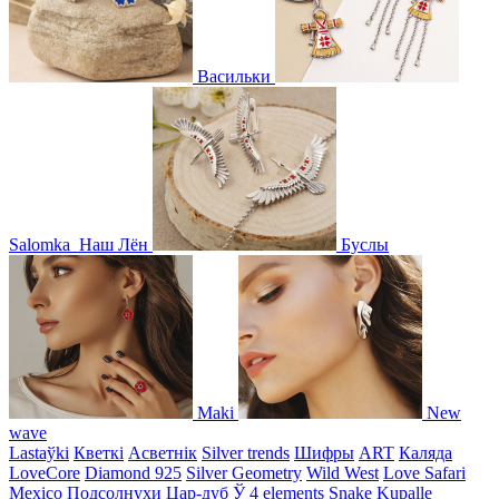
Васильки
Salomka
Наш Лён
Буслы
Maki
New
wave
Lastaўki
Кветкі
Асветнiк
Silver trends
Шифры
ART
Каляда
LoveCore
Diamond 925
Silver Geometry
Wild West
Love Safari
Mexico
Подсолнухи
Цар-дуб
Ў
4 elements
Snake
Kupalle