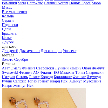
Ромашки
Sfera
Caffe-latte
Caramel
Accent
Double Space
Moon
Mystic
Все украшения
Кольца
Серьги
Подвески
Цепи
Браслеты
Колье
Другое
Для кого
Для детей
Для мужчин
Для женщин
Унисекс
Металл
Золото
Серебро
Вставка
Агат
Эмаль
Фианит Сваровски
Лунный камень
Опал
Жемчуг
Swarovski
Фианит AQ
Фианит EQ
Малахит
Топаз Сваровски
Цитрин
Янтарь
Оникс
Корунд
Бриллиант
Фианит
Изумруд
Рубин
Сапфир
Топаз
Гранат
Кварц Иск.
Жемчуг
Муассанит
Кварц
Жемчуг Иск.