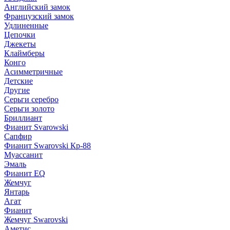
Английский замок
Французский замок
Удлиненные
Цепочки
Джекеты
Клаймберы
Конго
Асимметричные
Детские
Другие
Серьги серебро
Серьги золото
Бриллиант
Фианит Svarowski
Сапфир
Фианит Swarovski Кр-88
Муассанит
Эмаль
Фианит EQ
Жемчуг
Янтарь
Агат
Фианит
Жемчуг Swarovski
Аметис