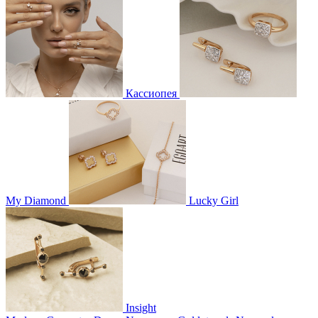
Кассиопея
My Diamond
Lucky Girl
Insight