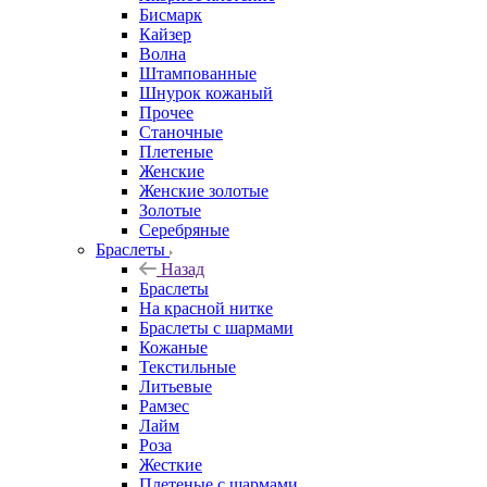
Бисмарк
Кайзер
Волна
Штампованные
Шнурок кожаный
Прочее
Станочные
Плетеные
Женские
Женские золотые
Золотые
Серебряные
Браслеты
Назад
Браслеты
На красной нитке
Браслеты с шармами
Кожаные
Текстильные
Литьевые
Рамзес
Лайм
Роза
Жесткие
Плетеные с шармами