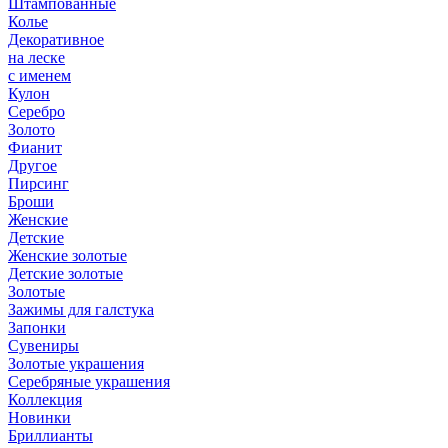
Штампованные
Колье
Декоративное
на леске
с именем
Кулон
Серебро
Золото
Фианит
Другое
Пирсинг
Броши
Женские
Детские
Женские золотые
Детские золотые
Золотые
Зажимы для галстука
Запонки
Сувениры
Золотые украшения
Серебряные украшения
Коллекция
Новинки
Бриллианты