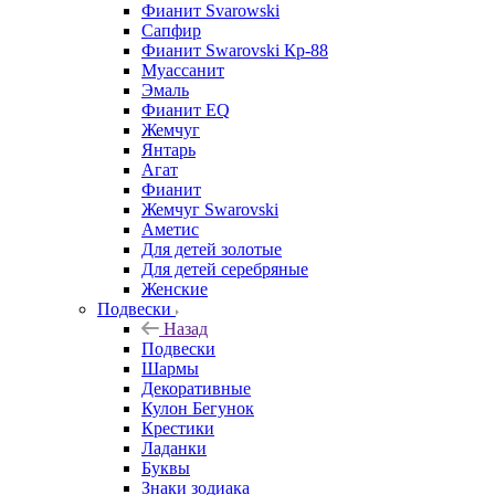
Фианит Svarowski
Сапфир
Фианит Swarovski Кр-88
Муассанит
Эмаль
Фианит EQ
Жемчуг
Янтарь
Агат
Фианит
Жемчуг Swarovski
Аметис
Для детей золотые
Для детей серебряные
Женские
Подвески
Назад
Подвески
Шармы
Декоративные
Кулон Бегунок
Крестики
Ладанки
Буквы
Знаки зодиака