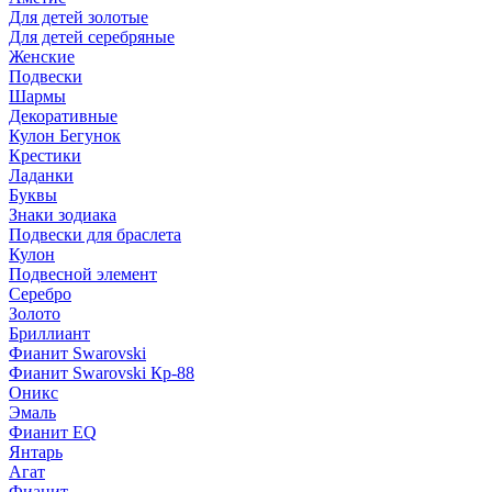
Для детей золотые
Для детей серебряные
Женские
Подвески
Шармы
Декоративные
Кулон Бегунок
Крестики
Ладанки
Буквы
Знаки зодиака
Подвески для браслета
Кулон
Подвесной элемент
Серебро
Золото
Бриллиант
Фианит Swarovski
Фианит Swarovski Кр-88
Оникс
Эмаль
Фианит EQ
Янтарь
Агат
Фианит