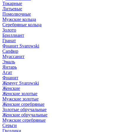
Токарные
Литьевые
Помолвочные
Мужские кольца
Серебряные кольца
Золото
Бриллиант
Гранат
Фианит Svarowski
Сапфир
Муассанит
Эмаль
Янтарь
Агат
Фианит
Жемчуг Svarowski
Женские
Женские золотые
Мужские золотые
Женские серебряные
Золотые обручальные
Женские обручальные
Мужские серебряные
Серьги
Гвоздики