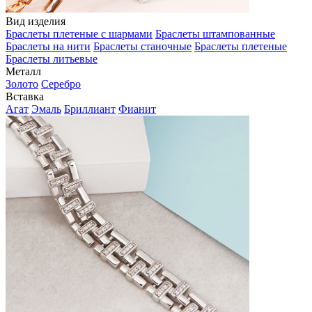
Вид изделия
Браслеты плетеные с шармами
Браслеты штампованные
Браслеты на нити
Браслеты станочные
Браслеты плетеные
Браслеты литьевые
Металл
Золото
Серебро
Вставка
Агат
Эмаль
Бриллиант
Фианит