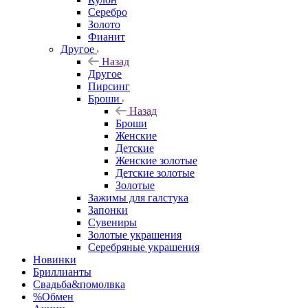
Серебро
Золото
Фианит
Другое
Назад
Другое
Пирсинг
Броши
Назад
Броши
Женские
Детские
Женские золотые
Детские золотые
Золотые
Зажимы для галстука
Запонки
Сувениры
Золотые украшения
Серебряные украшения
Новинки
Бриллианты
Свадьба&помолвка
%Обмен