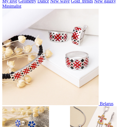
My love
Geometry
Dance
New wave
Gold_trends
New galaxy
Minimalist
Belarus