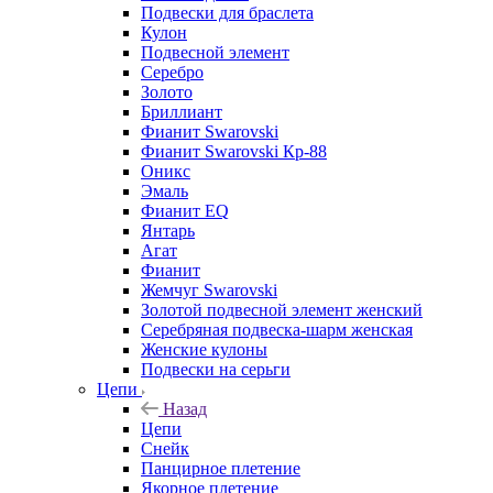
Подвески для браслета
Кулон
Подвесной элемент
Серебро
Золото
Бриллиант
Фианит Swarovski
Фианит Swarovski Кр-88
Оникс
Эмаль
Фианит EQ
Янтарь
Агат
Фианит
Жемчуг Swarovski
Золотой подвесной элемент женcкий
Серебряная подвеска-шарм женская
Женские кулоны
Подвески на серьги
Цепи
Назад
Цепи
Снейк
Панцирное плетение
Якорное плетение