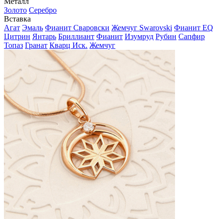
Металл
Золото
Серебро
Вставка
Агат
Эмаль
Фианит Сваровски
Жемчуг Swarovski
Фианит EQ
Цитрин
Янтарь
Бриллиант
Фианит
Изумруд
Рубин
Сапфир
Топаз
Гранат
Кварц Иск.
Жемчуг