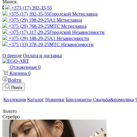
Минск
+375 (17) 392-35-55
+375 (17) 392-35-55
Городской Мстиславца
+375 (29) 198-29-25
A1 Мстиславца
+375 (29) 768-29-25
МТС Мстиславца
+375 (17) 317-29-25
Городской Независимости
+375 (29) 188-29-25
A1 Независимости
+375 (33) 378-29-25
МТС Независимости
О бренде
Оплата и доставка
Отложенные
0
Корзина
0
Войти
Поиск
Коллекция
Каталог
Новинки
Бриллианты
Свадьба&помолвка
Золото
Серебро