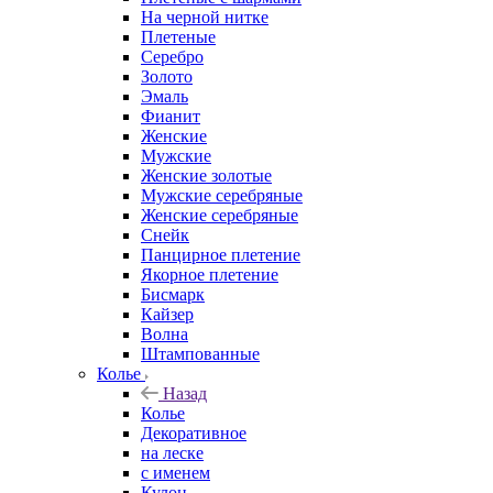
На черной нитке
Плетеные
Серебро
Золото
Эмаль
Фианит
Женские
Мужские
Женские золотые
Мужские серебряные
Женские серебряные
Снейк
Панцирное плетение
Якорное плетение
Бисмарк
Кайзер
Волна
Штампованные
Колье
Назад
Колье
Декоративное
на леске
с именем
Кулон