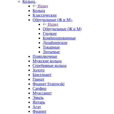
Кольца
Назад
Кольца
Классические
Обручальные (Ж и М)
Назад
Обручальные (Ж и М)
Гладкие
Комбинированные
Дизайнерские
Токарные
Литьевые
Помолвочные
Мужские кольца
Серебряные кольца
Золото
Бриллиант
Гранат
Фианит Svarowski
Сапфир
Муассанит
Эмаль
Янтарь
Агат
Фианит