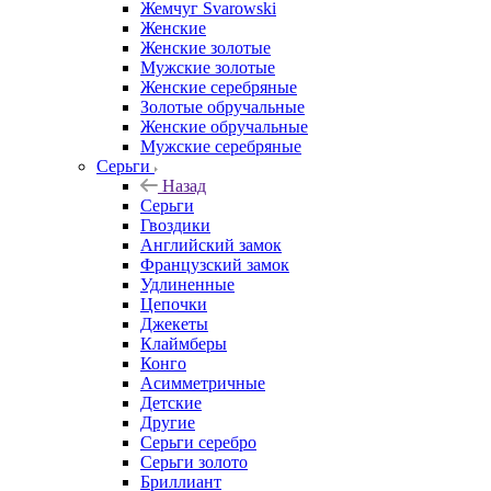
Жемчуг Svarowski
Женские
Женские золотые
Мужские золотые
Женские серебряные
Золотые обручальные
Женские обручальные
Мужские серебряные
Серьги
Назад
Серьги
Гвоздики
Английский замок
Французский замок
Удлиненные
Цепочки
Джекеты
Клаймберы
Конго
Асимметричные
Детские
Другие
Серьги серебро
Серьги золото
Бриллиант