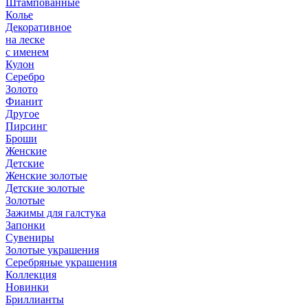
Штампованные
Колье
Декоративное
на леске
с именем
Кулон
Серебро
Золото
Фианит
Другое
Пирсинг
Броши
Женские
Детские
Женские золотые
Детские золотые
Золотые
Зажимы для галстука
Запонки
Сувениры
Золотые украшения
Серебряные украшения
Коллекция
Новинки
Бриллианты