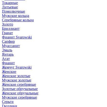
Токарные
Литьевые
Помолвочные
Мужские кольца
Серебряные кольца
Золото
Бриллиант
Гранат
Фианит Svarowski
Сапфир
Муассанит
Эмаль
Янтарь
Агат
Фианит
Жемчуг Svarowski
Женские
Женские золотые
Мужские золотые
Женские серебряные
Золотые обручальные
Женские обручальные
Мужские серебряные
Серьги
Гвоздики