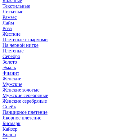
Кожаные
Текстильные
Литьевые
Рамзес
Лайм
Роза
Жесткие
Плетеные с шармами
На черной нитке
Плетеные
Серебро
Золото
Эмаль
Фианит
Женские
Мужские
Женские золотые
Мужские серебряные
Женские серебряные
Снейк
Панцирное плетение
Якорное плетение
Бисмарк
Кайзер
Волна