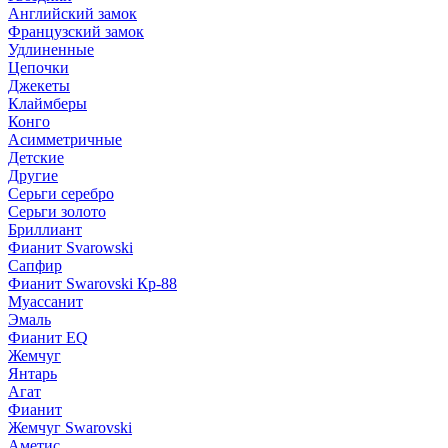
Английский замок
Французский замок
Удлиненные
Цепочки
Джекеты
Клаймберы
Конго
Асимметричные
Детские
Другие
Серьги серебро
Серьги золото
Бриллиант
Фианит Svarowski
Сапфир
Фианит Swarovski Кр-88
Муассанит
Эмаль
Фианит EQ
Жемчуг
Янтарь
Агат
Фианит
Жемчуг Swarovski
Аметис