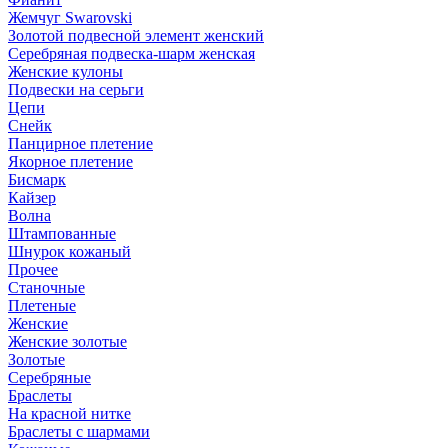
Жемчуг Swarovski
Золотой подвесной элемент женcкий
Серебряная подвеска-шарм женская
Женские кулоны
Подвески на серьги
Цепи
Снейк
Панцирное плетение
Якорное плетение
Бисмарк
Кайзер
Волна
Штампованные
Шнурок кожаный
Прочее
Станочные
Плетеные
Женские
Женские золотые
Золотые
Серебряные
Браслеты
На красной нитке
Браслеты с шармами