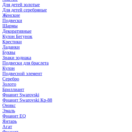
Для детей золотые
Для детей серебряные
Женские
Подвески
Шармы
Декоративные
Кулон Бегунок
Крестики
Ладанки
Буквы
Знаки зодиака
Подвески для браслета
Кулон
Подвесной элемент
Серебро
Золото
Бриллиант
Фианит Swarovski
Фианит Swarovski Кр-88
Оникс
Эмаль
Фианит EQ
Янтарь
Агат
Фианит