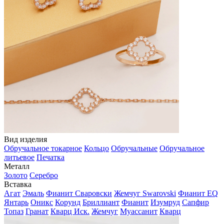
Вид изделия
Обручальное токарное
Кольцо
Обручальные
Обручальное
литьевое
Печатка
Металл
Золото
Серебро
Вставка
Агат
Эмаль
Фианит Сваровски
Жемчуг Swarovski
Фианит EQ
Янтарь
Оникс
Корунд
Бриллиант
Фианит
Изумруд
Сапфир
Топаз
Гранат
Кварц Иск.
Жемчуг
Муассанит
Кварц