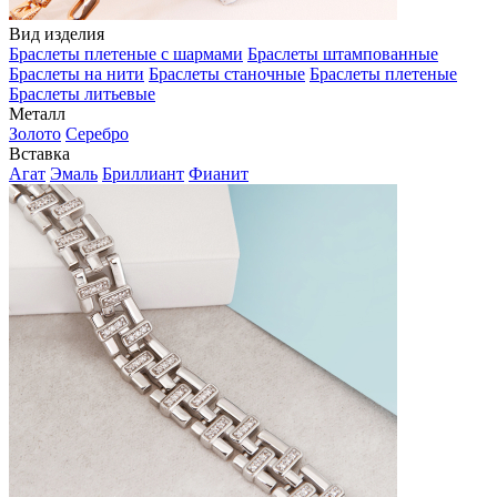
Вид изделия
Браслеты плетеные с шармами
Браслеты штампованные
Браслеты на нити
Браслеты станочные
Браслеты плетеные
Браслеты литьевые
Металл
Золото
Серебро
Вставка
Агат
Эмаль
Бриллиант
Фианит