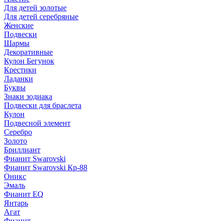
Для детей золотые
Для детей серебряные
Женские
Подвески
Шармы
Декоративные
Кулон Бегунок
Крестики
Ладанки
Буквы
Знаки зодиака
Подвески для браслета
Кулон
Подвесной элемент
Серебро
Золото
Бриллиант
Фианит Swarovski
Фианит Swarovski Кр-88
Оникс
Эмаль
Фианит EQ
Янтарь
Агат
Фианит