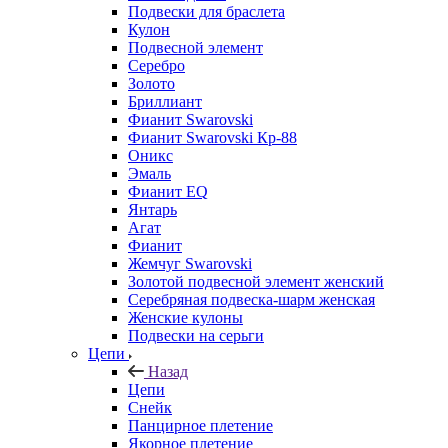
Подвески для браслета
Кулон
Подвесной элемент
Серебро
Золото
Бриллиант
Фианит Swarovski
Фианит Swarovski Кр-88
Оникс
Эмаль
Фианит EQ
Янтарь
Агат
Фианит
Жемчуг Swarovski
Золотой подвесной элемент женcкий
Серебряная подвеска-шарм женская
Женские кулоны
Подвески на серьги
Цепи
Назад
Цепи
Снейк
Панцирное плетение
Якорное плетение