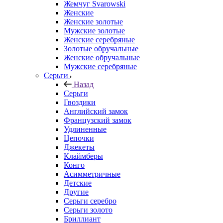
Жемчуг Svarowski
Женские
Женские золотые
Мужские золотые
Женские серебряные
Золотые обручальные
Женские обручальные
Мужские серебряные
Серьги
Назад
Серьги
Гвоздики
Английский замок
Французский замок
Удлиненные
Цепочки
Джекеты
Клаймберы
Конго
Асимметричные
Детские
Другие
Серьги серебро
Серьги золото
Бриллиант