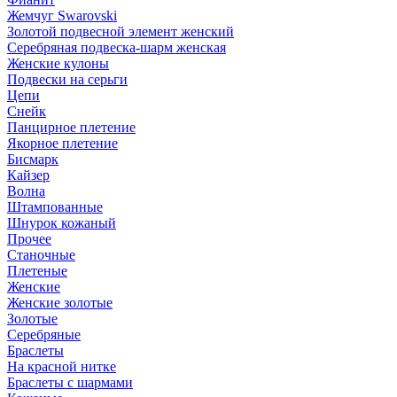
Жемчуг Swarovski
Золотой подвесной элемент женcкий
Серебряная подвеска-шарм женская
Женские кулоны
Подвески на серьги
Цепи
Снейк
Панцирное плетение
Якорное плетение
Бисмарк
Кайзер
Волна
Штампованные
Шнурок кожаный
Прочее
Станочные
Плетеные
Женские
Женские золотые
Золотые
Серебряные
Браслеты
На красной нитке
Браслеты с шармами