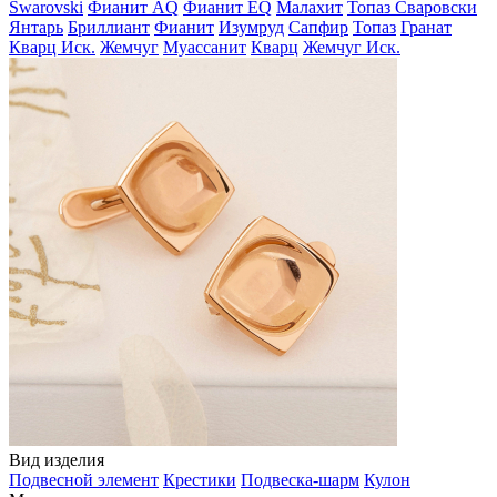
Swarovski
Фианит AQ
Фианит EQ
Малахит
Топаз Сваровски
Янтарь
Бриллиант
Фианит
Изумруд
Сапфир
Топаз
Гранат
Кварц Иск.
Жемчуг
Муассанит
Кварц
Жемчуг Иск.
Вид изделия
Подвесной элемент
Крестики
Подвеска-шарм
Кулон