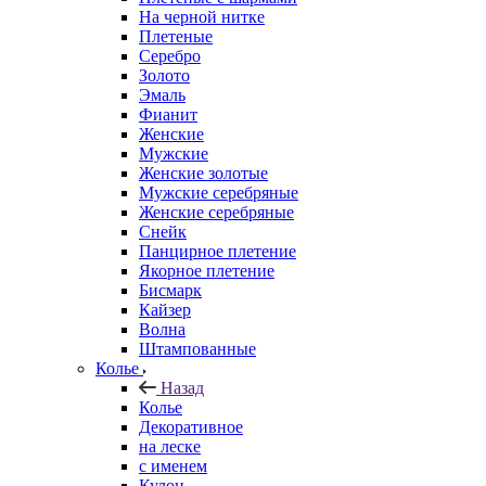
На черной нитке
Плетеные
Серебро
Золото
Эмаль
Фианит
Женские
Мужские
Женские золотые
Мужские серебряные
Женские серебряные
Снейк
Панцирное плетение
Якорное плетение
Бисмарк
Кайзер
Волна
Штампованные
Колье
Назад
Колье
Декоративное
на леске
с именем
Кулон