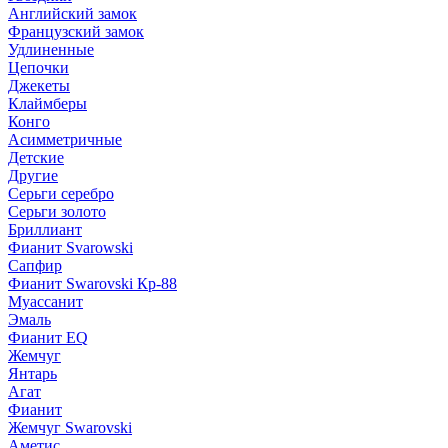
Английский замок
Французский замок
Удлиненные
Цепочки
Джекеты
Клаймберы
Конго
Асимметричные
Детские
Другие
Серьги серебро
Серьги золото
Бриллиант
Фианит Svarowski
Сапфир
Фианит Swarovski Кр-88
Муассанит
Эмаль
Фианит EQ
Жемчуг
Янтарь
Агат
Фианит
Жемчуг Swarovski
Аметис