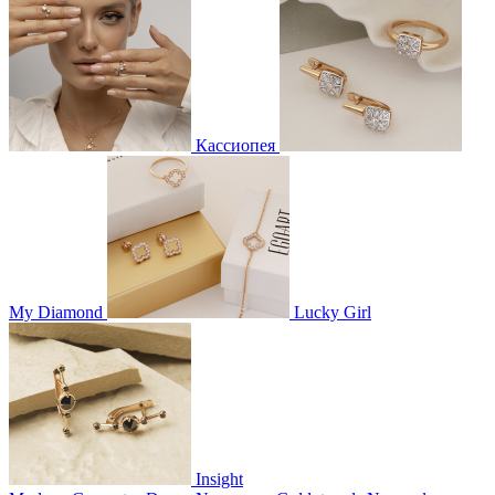
Кассиопея
My Diamond
Lucky Girl
Insight