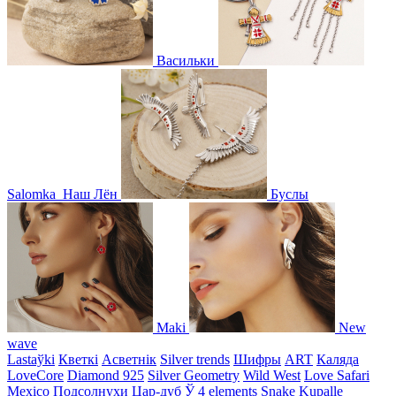
Васильки
Salomka
Наш Лён
Буслы
Maki
New
wave
Lastaўki
Кветкі
Асветнiк
Silver trends
Шифры
ART
Каляда
LoveCore
Diamond 925
Silver Geometry
Wild West
Love Safari
Mexico
Подсолнухи
Цар-дуб
Ў
4 elements
Snake
Kupalle