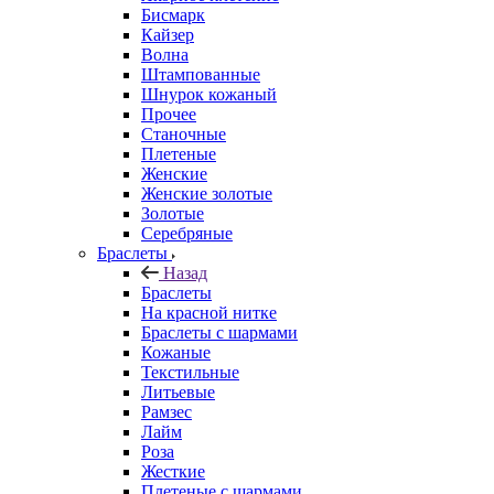
Бисмарк
Кайзер
Волна
Штампованные
Шнурок кожаный
Прочее
Станочные
Плетеные
Женские
Женские золотые
Золотые
Серебряные
Браслеты
Назад
Браслеты
На красной нитке
Браслеты с шармами
Кожаные
Текстильные
Литьевые
Рамзес
Лайм
Роза
Жесткие
Плетеные с шармами