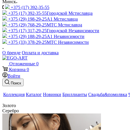
Минск
+375 (17) 392-35-55
+375 (17) 392-35-55
Городской Мстиславца
+375 (29) 198-29-25
A1 Мстиславца
+375 (29) 768-29-25
МТС Мстиславца
+375 (17) 317-29-25
Городской Независимости
+375 (29) 188-29-25
A1 Независимости
+375 (33) 378-29-25
МТС Независимости
О бренде
Оплата и доставка
Отложенные
0
Корзина
0
Войти
Поиск
Коллекция
Каталог
Новинки
Бриллианты
Свадьба&помолвка
Золото
Серебро