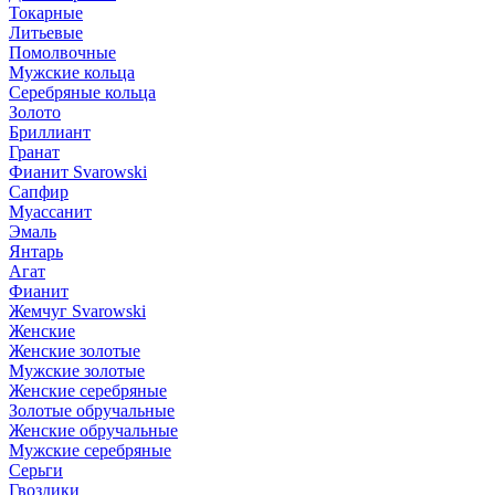
Токарные
Литьевые
Помолвочные
Мужские кольца
Серебряные кольца
Золото
Бриллиант
Гранат
Фианит Svarowski
Сапфир
Муассанит
Эмаль
Янтарь
Агат
Фианит
Жемчуг Svarowski
Женские
Женские золотые
Мужские золотые
Женские серебряные
Золотые обручальные
Женские обручальные
Мужские серебряные
Серьги
Гвоздики