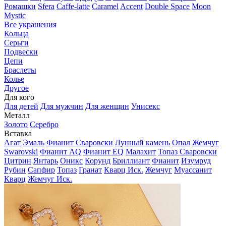
Ромашки
Sfera
Caffe-latte
Caramel
Accent
Double Space
Moon
Mystic
Все украшения
Кольца
Серьги
Подвески
Цепи
Браслеты
Колье
Другое
Для кого
Для детей
Для мужчин
Для женщин
Унисекс
Металл
Золото
Серебро
Вставка
Агат
Эмаль
Фианит Сваровски
Лунный камень
Опал
Жемчуг
Swarovski
Фианит AQ
Фианит EQ
Малахит
Топаз Сваровски
Цитрин
Янтарь
Оникс
Корунд
Бриллиант
Фианит
Изумруд
Рубин
Сапфир
Топаз
Гранат
Кварц Иск.
Жемчуг
Муассанит
Кварц
Жемчуг Иск.