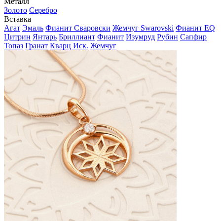
Металл
Золото
Серебро
Вставка
Агат
Эмаль
Фианит Сваровски
Жемчуг Swarovski
Фианит EQ
Цитрин
Янтарь
Бриллиант
Фианит
Изумруд
Рубин
Сапфир
Топаз
Гранат
Кварц Иск.
Жемчуг