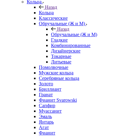
Кольца
Назад
Кольца
Классические
Обручальные (Ж и М)
Назад
Обручальные (Ж и М)
Гладкие
Комбинированные
Дизайнерские
Токарные
Литьевые
Помолвочные
Мужские кольца
Серебряные кольца
Золото
Бриллиант
Гранат
Фианит Svarowski
Сапфир
Муассанит
Эмаль
Янтарь
Агат
Фианит