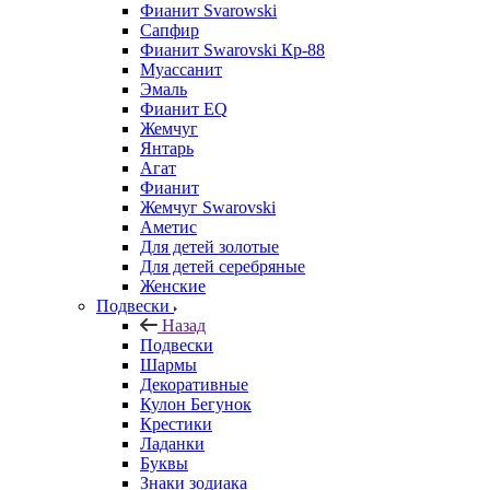
Фианит Svarowski
Сапфир
Фианит Swarovski Кр-88
Муассанит
Эмаль
Фианит EQ
Жемчуг
Янтарь
Агат
Фианит
Жемчуг Swarovski
Аметис
Для детей золотые
Для детей серебряные
Женские
Подвески
Назад
Подвески
Шармы
Декоративные
Кулон Бегунок
Крестики
Ладанки
Буквы
Знаки зодиака