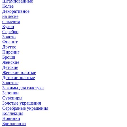
Штампованные
Колье
Декоративное
на леске
с именем
Кулон
Серебро
Золото
Фианит
Другое
Пирсинг
Броши
Женские
Детские
Женские золотые
Детские золотые
Золотые
Зажимы для галстука
Запонки
Сувениры
Золотые украшения
Серебряные украшения
Коллекция
Новинки
Бриллианты