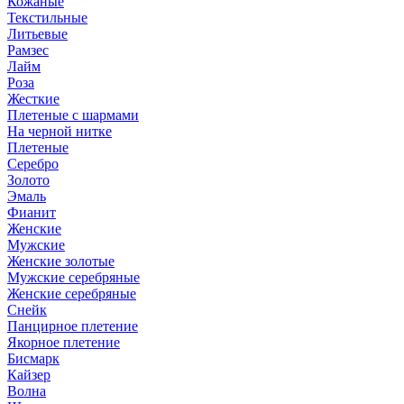
Кожаные
Текстильные
Литьевые
Рамзес
Лайм
Роза
Жесткие
Плетеные с шармами
На черной нитке
Плетеные
Серебро
Золото
Эмаль
Фианит
Женские
Мужские
Женские золотые
Мужские серебряные
Женские серебряные
Снейк
Панцирное плетение
Якорное плетение
Бисмарк
Кайзер
Волна