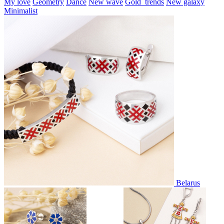
My love
Geometry
Dance
New wave
Gold_trends
New galaxy
Minimalist
Belarus