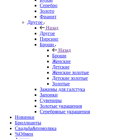
Серебро
Золото
Фианит
Другое
Назад
Другое
Пирсинг
Броши
Назад
Броши
Женские
Детские
Женские золотые
Детские золотые
Золотые
Зажимы для галстука
Запонки
Сувениры
Золотые украшения
Серебряные украшения
Новинки
Бриллианты
Свадьба&помолвка
%Обмен