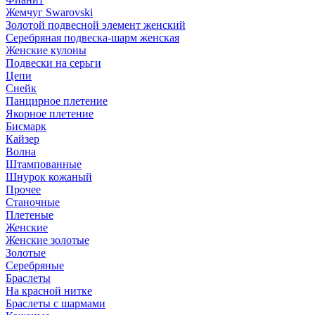
Жемчуг Swarovski
Золотой подвесной элемент женcкий
Серебряная подвеска-шарм женская
Женские кулоны
Подвески на серьги
Цепи
Снейк
Панцирное плетение
Якорное плетение
Бисмарк
Кайзер
Волна
Штампованные
Шнурок кожаный
Прочее
Станочные
Плетеные
Женские
Женские золотые
Золотые
Серебряные
Браслеты
На красной нитке
Браслеты с шармами