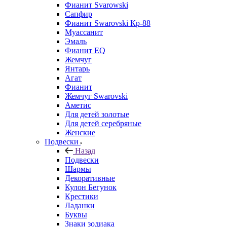
Фианит Svarowski
Сапфир
Фианит Swarovski Кр-88
Муассанит
Эмаль
Фианит EQ
Жемчуг
Янтарь
Агат
Фианит
Жемчуг Swarovski
Аметис
Для детей золотые
Для детей серебряные
Женские
Подвески
Назад
Подвески
Шармы
Декоративные
Кулон Бегунок
Крестики
Ладанки
Буквы
Знаки зодиака