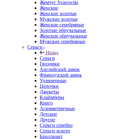
Жемчуг Svarowski
Женские
Женские золотые
Мужские золотые
Женские серебряные
Золотые обручальные
Женские обручальные
Мужские серебряные
Серьги
Назад
Серьги
Гвоздики
Английский замок
Французский замок
Удлиненные
Цепочки
Джекеты
Клаймберы
Конго
Асимметричные
Детские
Другие
Серьги серебро
Серьги золото
Бриллиант