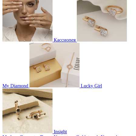
Кассиопея
My Diamond
Lucky Girl
Insight