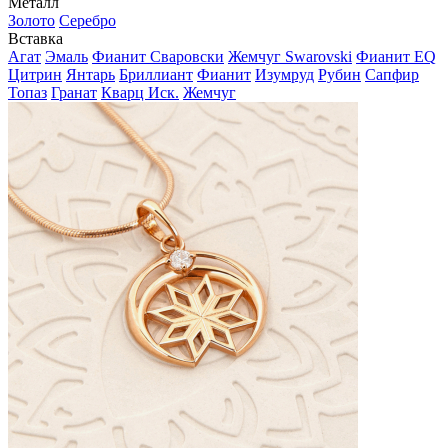
Металл
Золото
Серебро
Вставка
Агат
Эмаль
Фианит Сваровски
Жемчуг Swarovski
Фианит EQ
Цитрин
Янтарь
Бриллиант
Фианит
Изумруд
Рубин
Сапфир
Топаз
Гранат
Кварц Иск.
Жемчуг