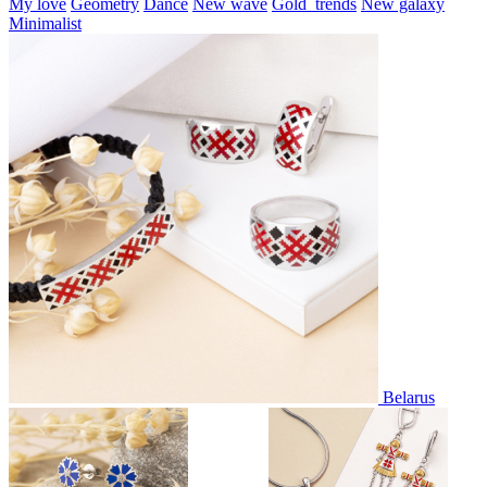
My love
Geometry
Dance
New wave
Gold_trends
New galaxy
Minimalist
Belarus