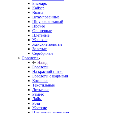
Бисмарк
Кайзер
Волна
Штампованные
Шнурок кожаный
Прочее
Станочные
Плетеные
Женские
Женские золотые
Золотые
Серебряные
Браслеты
Назад
Браслеты
На красной нитке
Браслеты с шармами
Кожаные
Текстильные
Литьевые
Рамзес
Лайм
Роза
Жесткие
Плетеные с шармами