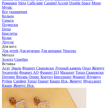
Ромашки
Sfera
Caffe-latte
Caramel
Accent
Double Space
Moon
Mystic
Все украшения
Кольца
Серьги
Подвески
Цепи
Браслеты
Колье
Другое
Для кого
Для детей
Для мужчин
Для женщин
Унисекс
Металл
Золото
Серебро
Вставка
Агат
Эмаль
Фианит Сваровски
Лунный камень
Опал
Жемчуг
Swarovski
Фианит AQ
Фианит EQ
Малахит
Топаз Сваровски
Цитрин
Янтарь
Оникс
Корунд
Бриллиант
Фианит
Изумруд
Рубин
Сапфир
Топаз
Гранат
Кварц Иск.
Жемчуг
Муассанит
Кварц
Жемчуг Иск.