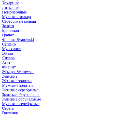
Токарные
Литьевые
Помолвочные
Мужские кольца
Серебряные кольца
Золото
Бриллиант
Гранат
Фианит Svarowski
Сапфир
Муассанит
Эмаль
Янтарь
Агат
Фианит
Жемчуг Svarowski
Женские
Женские золотые
Мужские золотые
Женские серебряные
Золотые обручальные
Женские обручальные
Мужские серебряные
Серьги
Гвоздики