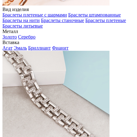
Вид изделия
Браслеты плетеные с шармами
Браслеты штампованные
Браслеты на нити
Браслеты станочные
Браслеты плетеные
Браслеты литьевые
Металл
Золото
Серебро
Вставка
Агат
Эмаль
Бриллиант
Фианит