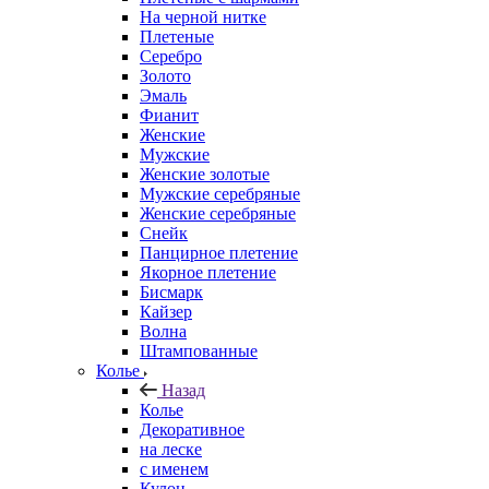
На черной нитке
Плетеные
Серебро
Золото
Эмаль
Фианит
Женские
Мужские
Женские золотые
Мужские серебряные
Женские серебряные
Снейк
Панцирное плетение
Якорное плетение
Бисмарк
Кайзер
Волна
Штампованные
Колье
Назад
Колье
Декоративное
на леске
с именем
Кулон