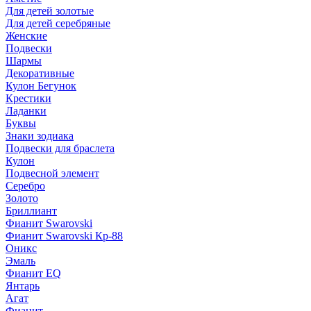
Для детей золотые
Для детей серебряные
Женские
Подвески
Шармы
Декоративные
Кулон Бегунок
Крестики
Ладанки
Буквы
Знаки зодиака
Подвески для браслета
Кулон
Подвесной элемент
Серебро
Золото
Бриллиант
Фианит Swarovski
Фианит Swarovski Кр-88
Оникс
Эмаль
Фианит EQ
Янтарь
Агат
Фианит