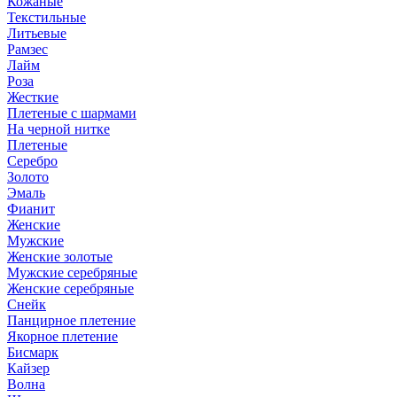
Кожаные
Текстильные
Литьевые
Рамзес
Лайм
Роза
Жесткие
Плетеные с шармами
На черной нитке
Плетеные
Серебро
Золото
Эмаль
Фианит
Женские
Мужские
Женские золотые
Мужские серебряные
Женские серебряные
Снейк
Панцирное плетение
Якорное плетение
Бисмарк
Кайзер
Волна