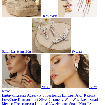
Васильки
Salomka
Наш Лён
Буслы
Maki
New
wave
Lastaўki
Кветкі
Асветнiк
Silver trends
Шифры
ART
Каляда
LoveCore
Diamond 925
Silver Geometry
Wild West
Love Safari
Mexico
Подсолнухи
Цар-дуб
Ў
4 elements
Snake
Kupalle