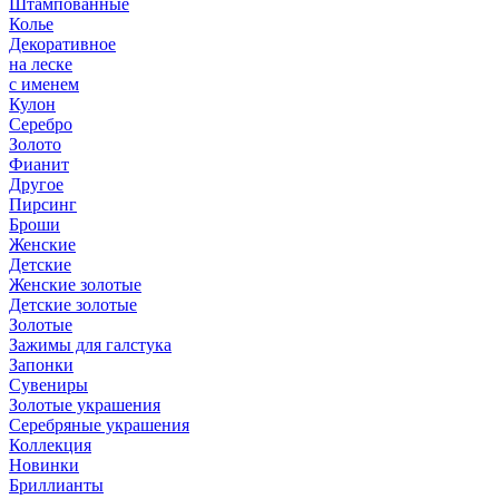
Штампованные
Колье
Декоративное
на леске
с именем
Кулон
Серебро
Золото
Фианит
Другое
Пирсинг
Броши
Женские
Детские
Женские золотые
Детские золотые
Золотые
Зажимы для галстука
Запонки
Сувениры
Золотые украшения
Серебряные украшения
Коллекция
Новинки
Бриллианты