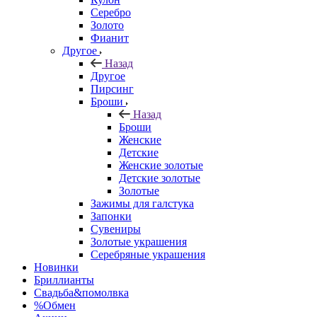
Серебро
Золото
Фианит
Другое
Назад
Другое
Пирсинг
Броши
Назад
Броши
Женские
Детские
Женские золотые
Детские золотые
Золотые
Зажимы для галстука
Запонки
Сувениры
Золотые украшения
Серебряные украшения
Новинки
Бриллианты
Свадьба&помолвка
%Обмен