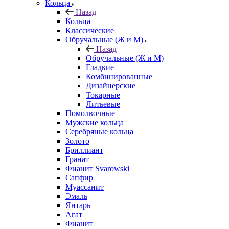
Кольца
Назад
Кольца
Классические
Обручальные (Ж и М)
Назад
Обручальные (Ж и М)
Гладкие
Комбинированные
Дизайнерские
Токарные
Литьевые
Помолвочные
Мужские кольца
Серебряные кольца
Золото
Бриллиант
Гранат
Фианит Svarowski
Сапфир
Муассанит
Эмаль
Янтарь
Агат
Фианит