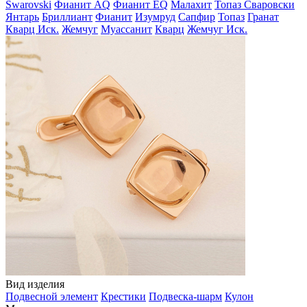
Swarovski
Фианит AQ
Фианит EQ
Малахит
Топаз Сваровски
Янтарь
Бриллиант
Фианит
Изумруд
Сапфир
Топаз
Гранат
Кварц Иск.
Жемчуг
Муассанит
Кварц
Жемчуг Иск.
Вид изделия
Подвесной элемент
Крестики
Подвеска-шарм
Кулон