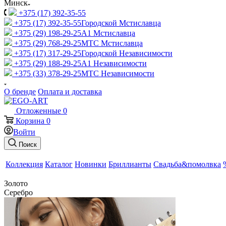
Минск
+375 (17) 392-35-55
+375 (17) 392-35-55
Городской Мстиславца
+375 (29) 198-29-25
A1 Мстиславца
+375 (29) 768-29-25
МТС Мстиславца
+375 (17) 317-29-25
Городской Независимости
+375 (29) 188-29-25
A1 Независимости
+375 (33) 378-29-25
МТС Независимости
О бренде
Оплата и доставка
Отложенные
0
Корзина
0
Войти
Поиск
Коллекция
Каталог
Новинки
Бриллианты
Свадьба&помолвка
Золото
Серебро