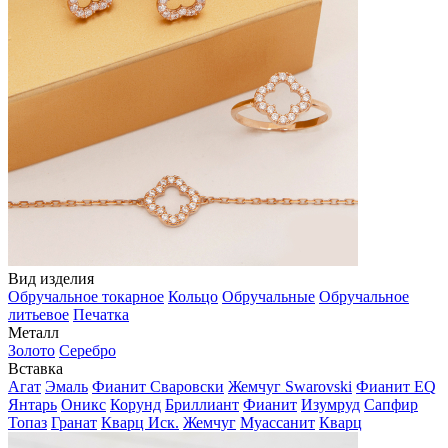
Вид изделия
Обручальное токарное
Кольцо
Обручальные
Обручальное
литьевое
Печатка
Металл
Золото
Серебро
Вставка
Агат
Эмаль
Фианит Сваровски
Жемчуг Swarovski
Фианит EQ
Янтарь
Оникс
Корунд
Бриллиант
Фианит
Изумруд
Сапфир
Топаз
Гранат
Кварц Иск.
Жемчуг
Муассанит
Кварц