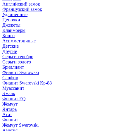
Английский замок
Французский замок
Удлиненные
Цепочки
Джекеты
Клаймберы
Конго
Асимметричные
Детские
Другие
Серьги серебро
Серьги золото
Бриллиант
Фианит Svarowski
Сапфир
Фианит Swarovski Кр-88
Муассанит
Эмаль
Фианит EQ
Жемчуг
Янтарь
Агат
Фианит
Жемчуг Swarovski
Аметис