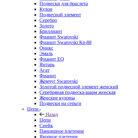
Подвески для браслета
Кулон
Подвесной элемент
Серебро
Золото
Бриллиант
Фианит Swarovski
Фианит Swarovski Кр-88
Оникс
Эмаль
Фианит EQ
Янтарь
Агат
Фианит
Жемчуг Swarovski
Золотой подвесной элемент женcкий
Серебряная подвеска-шарм женская
Женские кулоны
Подвески на серьги
Цепи
Назад
Цепи
Снейк
Панцирное плетение
Якорное плетение