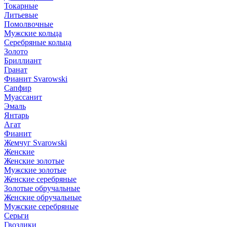
Токарные
Литьевые
Помолвочные
Мужские кольца
Серебряные кольца
Золото
Бриллиант
Гранат
Фианит Svarowski
Сапфир
Муассанит
Эмаль
Янтарь
Агат
Фианит
Жемчуг Svarowski
Женские
Женские золотые
Мужские золотые
Женские серебряные
Золотые обручальные
Женские обручальные
Мужские серебряные
Серьги
Гвоздики