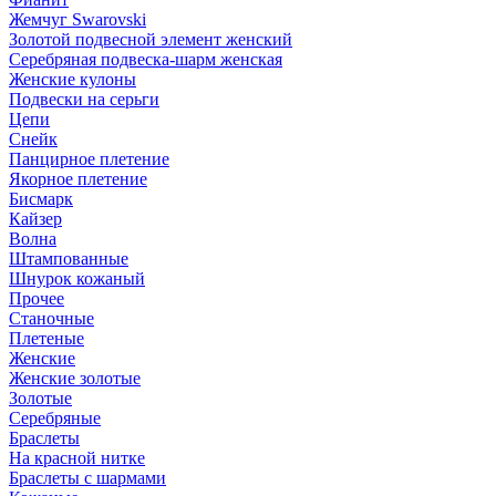
Жемчуг Swarovski
Золотой подвесной элемент женcкий
Серебряная подвеска-шарм женская
Женские кулоны
Подвески на серьги
Цепи
Снейк
Панцирное плетение
Якорное плетение
Бисмарк
Кайзер
Волна
Штампованные
Шнурок кожаный
Прочее
Станочные
Плетеные
Женские
Женские золотые
Золотые
Серебряные
Браслеты
На красной нитке
Браслеты с шармами