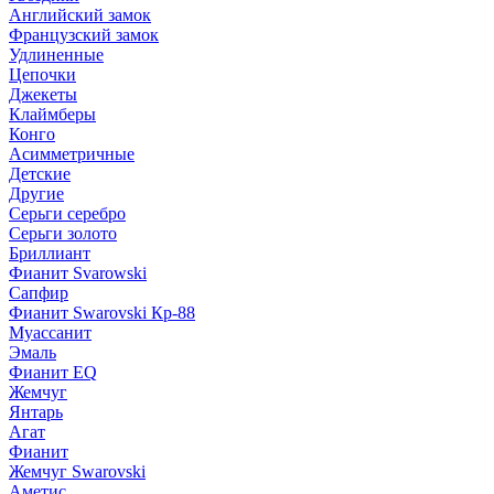
Английский замок
Французский замок
Удлиненные
Цепочки
Джекеты
Клаймберы
Конго
Асимметричные
Детские
Другие
Серьги серебро
Серьги золото
Бриллиант
Фианит Svarowski
Сапфир
Фианит Swarovski Кр-88
Муассанит
Эмаль
Фианит EQ
Жемчуг
Янтарь
Агат
Фианит
Жемчуг Swarovski
Аметис