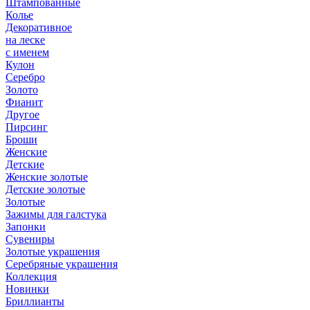
Штампованные
Колье
Декоративное
на леске
с именем
Кулон
Серебро
Золото
Фианит
Другое
Пирсинг
Броши
Женские
Детские
Женские золотые
Детские золотые
Золотые
Зажимы для галстука
Запонки
Сувениры
Золотые украшения
Серебряные украшения
Коллекция
Новинки
Бриллианты