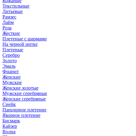
Кожаные
Текстильные
Литьевые
Рамзес
Лайм
Роза
Жесткие
Плетеные с шармами
На черной нитке
Плетеные
Серебро
Золото
Эмаль
Фианит
Женские
Мужские
Женские золотые
Мужские серебряные
Женские серебряные
Снейк
Панцирное плетение
Якорное плетение
Бисмарк
Кайзер
Волна