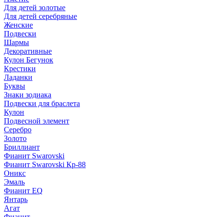
Для детей золотые
Для детей серебряные
Женские
Подвески
Шармы
Декоративные
Кулон Бегунок
Крестики
Ладанки
Буквы
Знаки зодиака
Подвески для браслета
Кулон
Подвесной элемент
Серебро
Золото
Бриллиант
Фианит Swarovski
Фианит Swarovski Кр-88
Оникс
Эмаль
Фианит EQ
Янтарь
Агат
Фианит