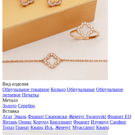
Вид изделия
Обручальное токарное
Кольцо
Обручальные
Обручальное
литьевое
Печатка
Металл
Золото
Серебро
Вставка
Агат
Эмаль
Фианит Сваровски
Жемчуг Swarovski
Фианит EQ
Янтарь
Оникс
Корунд
Бриллиант
Фианит
Изумруд
Сапфир
Топаз
Гранат
Кварц Иск.
Жемчуг
Муассанит
Кварц