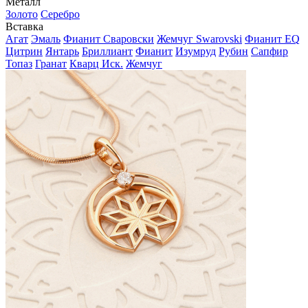
Металл
Золото
Серебро
Вставка
Агат
Эмаль
Фианит Сваровски
Жемчуг Swarovski
Фианит EQ
Цитрин
Янтарь
Бриллиант
Фианит
Изумруд
Рубин
Сапфир
Топаз
Гранат
Кварц Иск.
Жемчуг