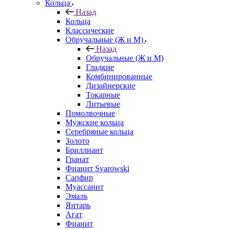
Кольца
Назад
Кольца
Классические
Обручальные (Ж и М)
Назад
Обручальные (Ж и М)
Гладкие
Комбинированные
Дизайнерские
Токарные
Литьевые
Помолвочные
Мужские кольца
Серебряные кольца
Золото
Бриллиант
Гранат
Фианит Svarowski
Сапфир
Муассанит
Эмаль
Янтарь
Агат
Фианит