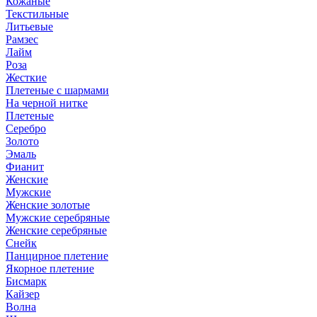
Кожаные
Текстильные
Литьевые
Рамзес
Лайм
Роза
Жесткие
Плетеные с шармами
На черной нитке
Плетеные
Серебро
Золото
Эмаль
Фианит
Женские
Мужские
Женские золотые
Мужские серебряные
Женские серебряные
Снейк
Панцирное плетение
Якорное плетение
Бисмарк
Кайзер
Волна