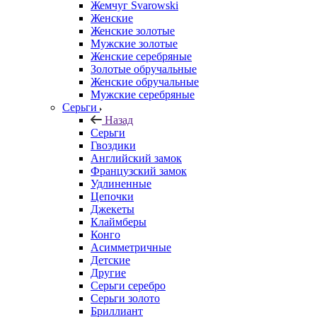
Жемчуг Svarowski
Женские
Женские золотые
Мужские золотые
Женские серебряные
Золотые обручальные
Женские обручальные
Мужские серебряные
Серьги
Назад
Серьги
Гвоздики
Английский замок
Французский замок
Удлиненные
Цепочки
Джекеты
Клаймберы
Конго
Асимметричные
Детские
Другие
Серьги серебро
Серьги золото
Бриллиант