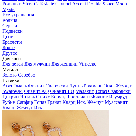
Ромашки
Sfera
Caffe-latte
Caramel
Accent
Double Space
Moon
Mystic
Все украшения
Кольца
Серьги
Подвески
Цепи
Браслеты
Колье
Другое
Для кого
Для детей
Для мужчин
Для женщин
Унисекс
Металл
Золото
Серебро
Вставка
Агат
Эмаль
Фианит Сваровски
Лунный камень
Опал
Жемчуг
Swarovski
Фианит AQ
Фианит EQ
Малахит
Топаз Сваровски
Цитрин
Янтарь
Оникс
Корунд
Бриллиант
Фианит
Изумруд
Рубин
Сапфир
Топаз
Гранат
Кварц Иск.
Жемчуг
Муассанит
Кварц
Жемчуг Иск.