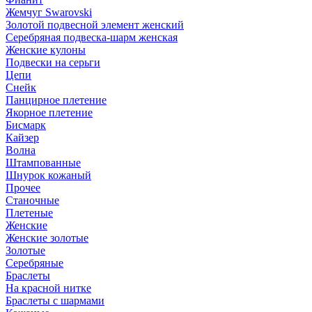
Жемчуг Swarovski
Золотой подвесной элемент женcкий
Серебряная подвеска-шарм женская
Женские кулоны
Подвески на серьги
Цепи
Снейк
Панцирное плетение
Якорное плетение
Бисмарк
Кайзер
Волна
Штампованные
Шнурок кожаный
Прочее
Станочные
Плетеные
Женские
Женские золотые
Золотые
Серебряные
Браслеты
На красной нитке
Браслеты с шармами