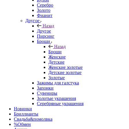
Серебро
Золото
Фианит
Другое
Назад
Другое
Пирсинг
Броши
Назад
Броши
Женские
Детские
Женские золотые
Детские золотые
Золотые
Зажимы для галстука
Запонки
Сувениры
Золотые украшения
Серебряные украшения
Новинки
Бриллианты
Свадьба&помолвка
%Обмен