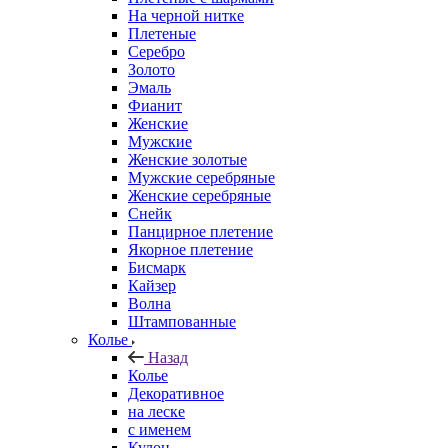
На черной нитке
Плетеные
Серебро
Золото
Эмаль
Фианит
Женские
Мужские
Женские золотые
Мужские серебряные
Женские серебряные
Снейк
Панцирное плетение
Якорное плетение
Бисмарк
Кайзер
Волна
Штампованные
Колье
Назад
Колье
Декоративное
на леске
с именем
Кулон