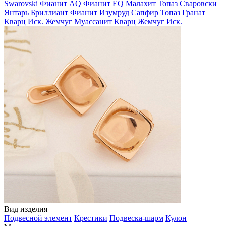
Swarovski
Фианит AQ
Фианит EQ
Малахит
Топаз Сваровски
Янтарь
Бриллиант
Фианит
Изумруд
Сапфир
Топаз
Гранат
Кварц Иск.
Жемчуг
Муассанит
Кварц
Жемчуг Иск.
Вид изделия
Подвесной элемент
Крестики
Подвеска-шарм
Кулон