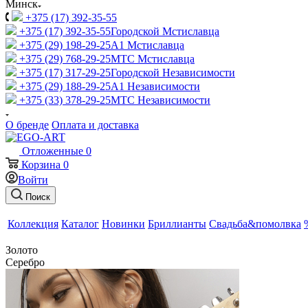
Минск
+375 (17) 392-35-55
+375 (17) 392-35-55
Городской Мстиславца
+375 (29) 198-29-25
A1 Мстиславца
+375 (29) 768-29-25
МТС Мстиславца
+375 (17) 317-29-25
Городской Независимости
+375 (29) 188-29-25
A1 Независимости
+375 (33) 378-29-25
МТС Независимости
О бренде
Оплата и доставка
Отложенные
0
Корзина
0
Войти
Поиск
Коллекция
Каталог
Новинки
Бриллианты
Свадьба&помолвка
Золото
Серебро