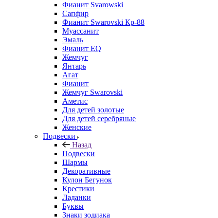
Фианит Svarowski
Сапфир
Фианит Swarovski Кр-88
Муассанит
Эмаль
Фианит EQ
Жемчуг
Янтарь
Агат
Фианит
Жемчуг Swarovski
Аметис
Для детей золотые
Для детей серебряные
Женские
Подвески
Назад
Подвески
Шармы
Декоративные
Кулон Бегунок
Крестики
Ладанки
Буквы
Знаки зодиака