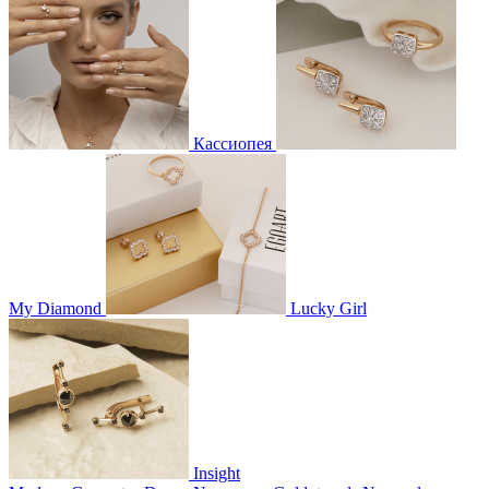
Кассиопея
My Diamond
Lucky Girl
Insight