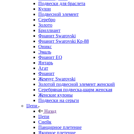
Подвески для браслета
Кулон
Подвесной элемент
Серебро
Золото
Бриллиант
Фианит Swarovski
Фианит Swarovski Кр-88
Оникс
Эмаль
Фианит EQ
Янтарь
Агат
Фианит
Жемчуг Swarovski
Золотой подвесной элемент женcкий
Серебряная подвеска-шарм женская
Женские кулоны
Подвески на серьги
Цепи
Назад
Цепи
Снейк
Панцирное плетение
Якорное плетение