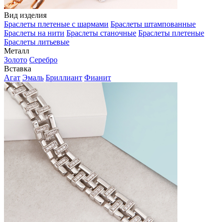
Вид изделия
Браслеты плетеные с шармами
Браслеты штампованные
Браслеты на нити
Браслеты станочные
Браслеты плетеные
Браслеты литьевые
Металл
Золото
Серебро
Вставка
Агат
Эмаль
Бриллиант
Фианит