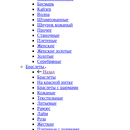
Бисмарк
Кайзер
Волна
Штампованные
Шнурок кожаный
Прочее
Станочные
Плетеные
Женские
Женские золотые
Золотые
Серебряные
Браслеты
Назад
Браслеты
На красной нитке
Браслеты с шармами
Кожаные
Текстильные
Литьевые
Рамзес
Лайм
Роза
Жесткие
Плетеные с шармами