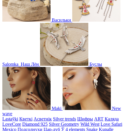
Васильки
Salomka
Наш Лён
Буслы
Maki
New
wave
Lastaўki
Кветкі
Асветнiк
Silver trends
Шифры
ART
Каляда
LoveCore
Diamond 925
Silver Geometry
Wild West
Love Safari
Mexico
Подсолнухи
Цар-дуб
Ў
4 elements
Snake
Kupalle