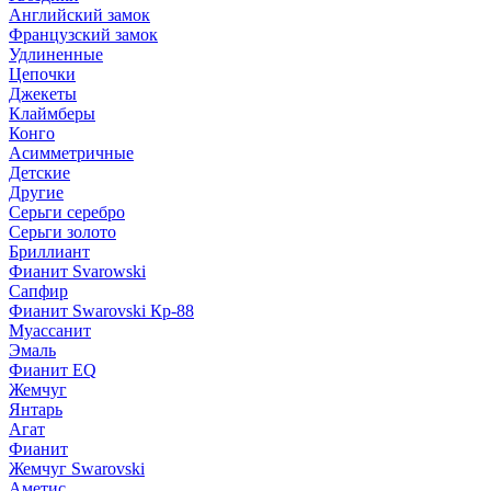
Английский замок
Французский замок
Удлиненные
Цепочки
Джекеты
Клаймберы
Конго
Асимметричные
Детские
Другие
Серьги серебро
Серьги золото
Бриллиант
Фианит Svarowski
Сапфир
Фианит Swarovski Кр-88
Муассанит
Эмаль
Фианит EQ
Жемчуг
Янтарь
Агат
Фианит
Жемчуг Swarovski
Аметис