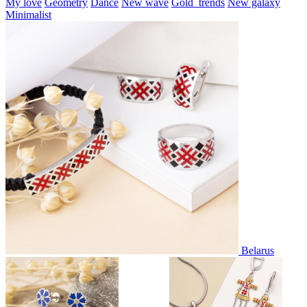
My love
Geometry
Dance
New wave
Gold_trends
New galaxy
Minimalist
Belarus