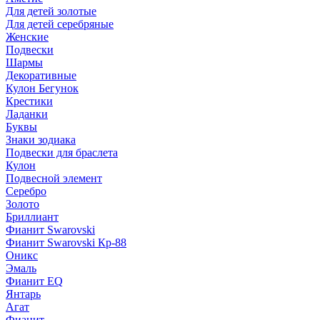
Для детей золотые
Для детей серебряные
Женские
Подвески
Шармы
Декоративные
Кулон Бегунок
Крестики
Ладанки
Буквы
Знаки зодиака
Подвески для браслета
Кулон
Подвесной элемент
Серебро
Золото
Бриллиант
Фианит Swarovski
Фианит Swarovski Кр-88
Оникс
Эмаль
Фианит EQ
Янтарь
Агат
Фианит