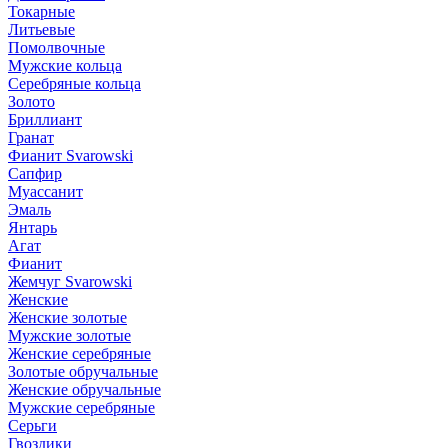
Токарные
Литьевые
Помолвочные
Мужские кольца
Серебряные кольца
Золото
Бриллиант
Гранат
Фианит Svarowski
Сапфир
Муассанит
Эмаль
Янтарь
Агат
Фианит
Жемчуг Svarowski
Женские
Женские золотые
Мужские золотые
Женские серебряные
Золотые обручальные
Женские обручальные
Мужские серебряные
Серьги
Гвоздики