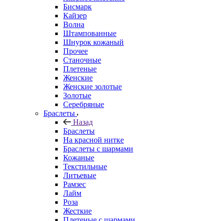
Бисмарк
Кайзер
Волна
Штампованные
Шнурок кожаный
Прочее
Станочные
Плетеные
Женские
Женские золотые
Золотые
Серебряные
Браслеты
Назад
Браслеты
На красной нитке
Браслеты с шармами
Кожаные
Текстильные
Литьевые
Рамзес
Лайм
Роза
Жесткие
Плетеные с шармами