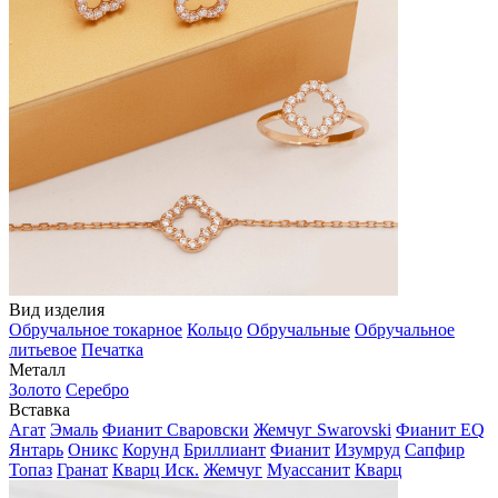
Вид изделия
Обручальное токарное
Кольцо
Обручальные
Обручальное
литьевое
Печатка
Металл
Золото
Серебро
Вставка
Агат
Эмаль
Фианит Сваровски
Жемчуг Swarovski
Фианит EQ
Янтарь
Оникс
Корунд
Бриллиант
Фианит
Изумруд
Сапфир
Топаз
Гранат
Кварц Иск.
Жемчуг
Муассанит
Кварц