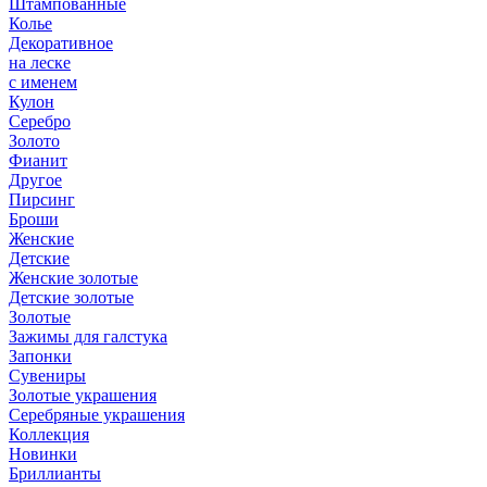
Штампованные
Колье
Декоративное
на леске
с именем
Кулон
Серебро
Золото
Фианит
Другое
Пирсинг
Броши
Женские
Детские
Женские золотые
Детские золотые
Золотые
Зажимы для галстука
Запонки
Сувениры
Золотые украшения
Серебряные украшения
Коллекция
Новинки
Бриллианты