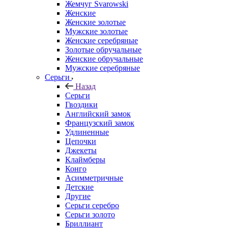
Жемчуг Svarowski
Женские
Женские золотые
Мужские золотые
Женские серебряные
Золотые обручальные
Женские обручальные
Мужские серебряные
Серьги
Назад
Серьги
Гвоздики
Английский замок
Французский замок
Удлиненные
Цепочки
Джекеты
Клаймберы
Конго
Асимметричные
Детские
Другие
Серьги серебро
Серьги золото
Бриллиант