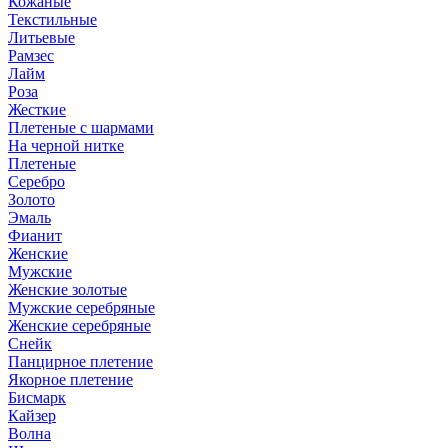
Кожаные
Текстильные
Литьевые
Рамзес
Лайм
Роза
Жесткие
Плетеные с шармами
На черной нитке
Плетеные
Серебро
Золото
Эмаль
Фианит
Женские
Мужские
Женские золотые
Мужские серебряные
Женские серебряные
Снейк
Панцирное плетение
Якорное плетение
Бисмарк
Кайзер
Волна