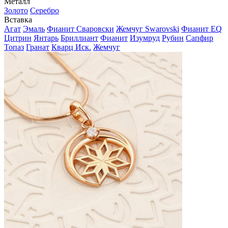
Металл
Золото
Серебро
Вставка
Агат
Эмаль
Фианит Сваровски
Жемчуг Swarovski
Фианит EQ
Цитрин
Янтарь
Бриллиант
Фианит
Изумруд
Рубин
Сапфир
Топаз
Гранат
Кварц Иск.
Жемчуг