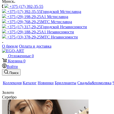
Минск
+375 (17) 392-35-55
+375 (17) 392-35-55
Городской Мстиславца
+375 (29) 198-29-25
A1 Мстиславца
+375 (29) 768-29-25
МТС Мстиславца
+375 (17) 317-29-25
Городской Независимости
+375 (29) 188-29-25
A1 Независимости
+375 (33) 378-29-25
МТС Независимости
О бренде
Оплата и доставка
Отложенные
0
Корзина
0
Войти
Поиск
Коллекция
Каталог
Новинки
Бриллианты
Свадьба&помолвка
Золото
Серебро