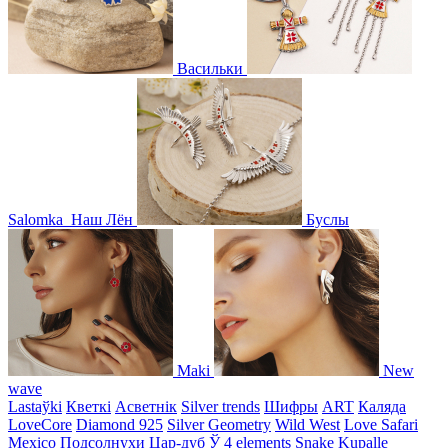
Васильки
Salomka
Наш Лён
Буслы
Maki
New
wave
Lastaўki
Кветкі
Асветнiк
Silver trends
Шифры
ART
Каляда
LoveCore
Diamond 925
Silver Geometry
Wild West
Love Safari
Mexico
Подсолнухи
Цар-дуб
Ў
4 elements
Snake
Kupalle