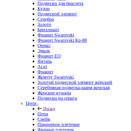
Подвески для браслета
Кулон
Подвесной элемент
Серебро
Золото
Бриллиант
Фианит Swarovski
Фианит Swarovski Кр-88
Оникс
Эмаль
Фианит EQ
Янтарь
Агат
Фианит
Жемчуг Swarovski
Золотой подвесной элемент женcкий
Серебряная подвеска-шарм женская
Женские кулоны
Подвески на серьги
Цепи
Назад
Цепи
Снейк
Панцирное плетение
Якорное плетение