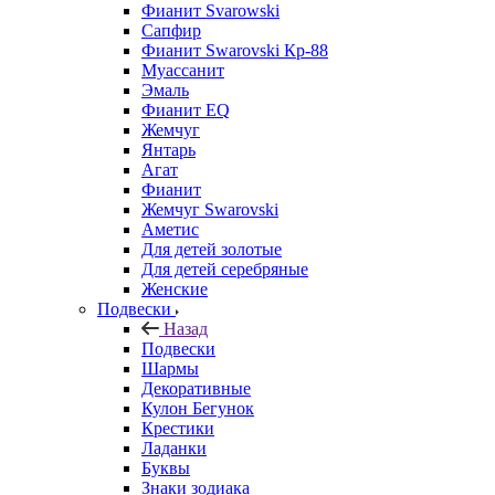
Фианит Svarowski
Сапфир
Фианит Swarovski Кр-88
Муассанит
Эмаль
Фианит EQ
Жемчуг
Янтарь
Агат
Фианит
Жемчуг Swarovski
Аметис
Для детей золотые
Для детей серебряные
Женские
Подвески
Назад
Подвески
Шармы
Декоративные
Кулон Бегунок
Крестики
Ладанки
Буквы
Знаки зодиака