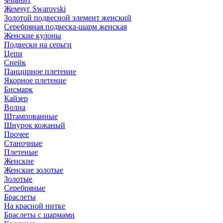
Жемчуг Swarovski
Золотой подвесной элемент женcкий
Серебряная подвеска-шарм женская
Женские кулоны
Подвески на серьги
Цепи
Снейк
Панцирное плетение
Якорное плетение
Бисмарк
Кайзер
Волна
Штампованные
Шнурок кожаный
Прочее
Станочные
Плетеные
Женские
Женские золотые
Золотые
Серебряные
Браслеты
На красной нитке
Браслеты с шармами