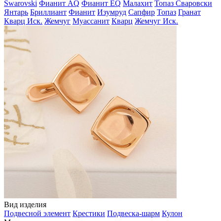
Swarovski
Фианит AQ
Фианит EQ
Малахит
Топаз Сваровски
Янтарь
Бриллиант
Фианит
Изумруд
Сапфир
Топаз
Гранат
Кварц Иск.
Жемчуг
Муассанит
Кварц
Жемчуг Иск.
Вид изделия
Подвесной элемент
Крестики
Подвеска-шарм
Кулон