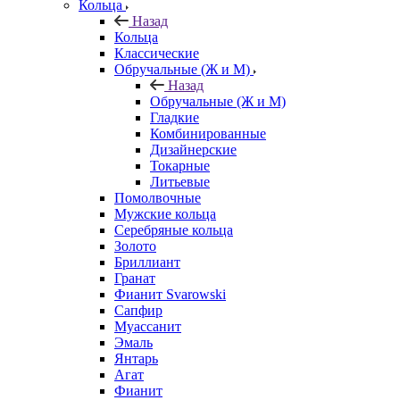
Кольца
Назад
Кольца
Классические
Обручальные (Ж и М)
Назад
Обручальные (Ж и М)
Гладкие
Комбинированные
Дизайнерские
Токарные
Литьевые
Помолвочные
Мужские кольца
Серебряные кольца
Золото
Бриллиант
Гранат
Фианит Svarowski
Сапфир
Муассанит
Эмаль
Янтарь
Агат
Фианит