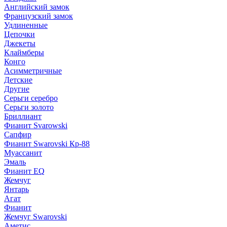
Английский замок
Французский замок
Удлиненные
Цепочки
Джекеты
Клаймберы
Конго
Асимметричные
Детские
Другие
Серьги серебро
Серьги золото
Бриллиант
Фианит Svarowski
Сапфир
Фианит Swarovski Кр-88
Муассанит
Эмаль
Фианит EQ
Жемчуг
Янтарь
Агат
Фианит
Жемчуг Swarovski
Аметис