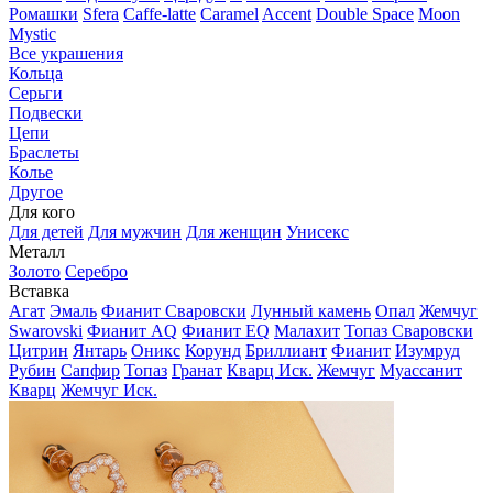
Ромашки
Sfera
Caffe-latte
Caramel
Accent
Double Space
Moon
Mystic
Все украшения
Кольца
Серьги
Подвески
Цепи
Браслеты
Колье
Другое
Для кого
Для детей
Для мужчин
Для женщин
Унисекс
Металл
Золото
Серебро
Вставка
Агат
Эмаль
Фианит Сваровски
Лунный камень
Опал
Жемчуг
Swarovski
Фианит AQ
Фианит EQ
Малахит
Топаз Сваровски
Цитрин
Янтарь
Оникс
Корунд
Бриллиант
Фианит
Изумруд
Рубин
Сапфир
Топаз
Гранат
Кварц Иск.
Жемчуг
Муассанит
Кварц
Жемчуг Иск.