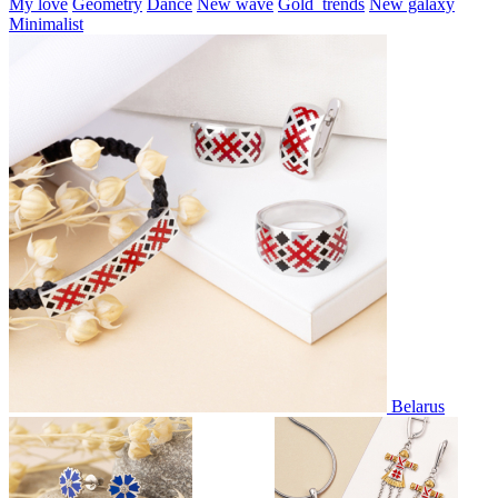
My love
Geometry
Dance
New wave
Gold_trends
New galaxy
Minimalist
Belarus