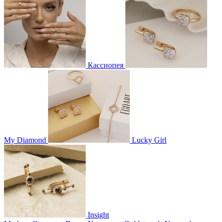
Кассиопея
My Diamond
Lucky Girl
Insight