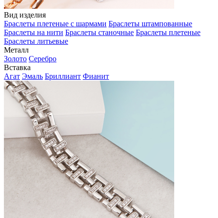
Вид изделия
Браслеты плетеные с шармами
Браслеты штампованные
Браслеты на нити
Браслеты станочные
Браслеты плетеные
Браслеты литьевые
Металл
Золото
Серебро
Вставка
Агат
Эмаль
Бриллиант
Фианит