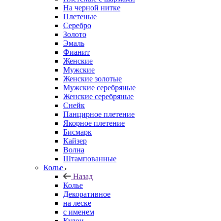
На черной нитке
Плетеные
Серебро
Золото
Эмаль
Фианит
Женские
Мужские
Женские золотые
Мужские серебряные
Женские серебряные
Снейк
Панцирное плетение
Якорное плетение
Бисмарк
Кайзер
Волна
Штампованные
Колье
Назад
Колье
Декоративное
на леске
с именем
Кулон