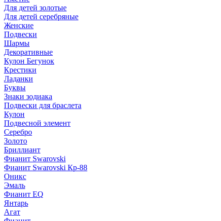
Для детей золотые
Для детей серебряные
Женские
Подвески
Шармы
Декоративные
Кулон Бегунок
Крестики
Ладанки
Буквы
Знаки зодиака
Подвески для браслета
Кулон
Подвесной элемент
Серебро
Золото
Бриллиант
Фианит Swarovski
Фианит Swarovski Кр-88
Оникс
Эмаль
Фианит EQ
Янтарь
Агат
Фианит