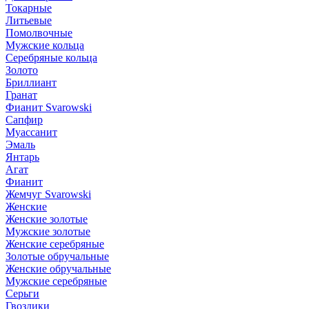
Токарные
Литьевые
Помолвочные
Мужские кольца
Серебряные кольца
Золото
Бриллиант
Гранат
Фианит Svarowski
Сапфир
Муассанит
Эмаль
Янтарь
Агат
Фианит
Жемчуг Svarowski
Женские
Женские золотые
Мужские золотые
Женские серебряные
Золотые обручальные
Женские обручальные
Мужские серебряные
Серьги
Гвоздики