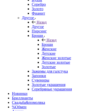
Серебро
Золото
Фианит
Другое
Назад
Другое
Пирсинг
Броши
Назад
Броши
Женские
Детские
Женские золотые
Детские золотые
Золотые
Зажимы для галстука
Запонки
Сувениры
Золотые украшения
Серебряные украшения
Новинки
Бриллианты
Свадьба&помолвка
%Обмен