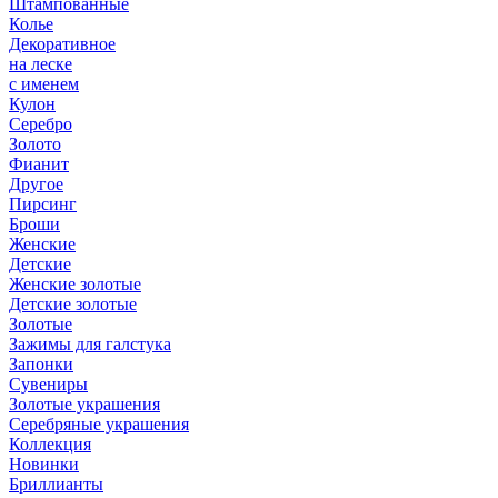
Штампованные
Колье
Декоративное
на леске
с именем
Кулон
Серебро
Золото
Фианит
Другое
Пирсинг
Броши
Женские
Детские
Женские золотые
Детские золотые
Золотые
Зажимы для галстука
Запонки
Сувениры
Золотые украшения
Серебряные украшения
Коллекция
Новинки
Бриллианты