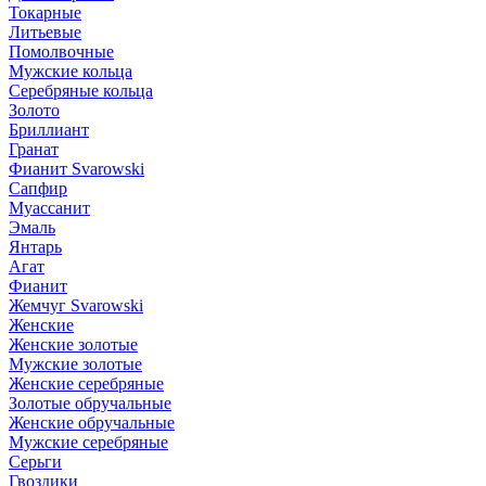
Токарные
Литьевые
Помолвочные
Мужские кольца
Серебряные кольца
Золото
Бриллиант
Гранат
Фианит Svarowski
Сапфир
Муассанит
Эмаль
Янтарь
Агат
Фианит
Жемчуг Svarowski
Женские
Женские золотые
Мужские золотые
Женские серебряные
Золотые обручальные
Женские обручальные
Мужские серебряные
Серьги
Гвоздики