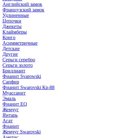
Английский замок
Французский замок
Удлиненные
Цепочки
Джекеты
Клаймберы
Конго
Асимметричные
Детские
Другие
Серьги серебро
Серьги золото
Бриллиант
Фианит Svarowski
Сапфир
Фианит Swarovski Кр-88
Муассанит
Эмаль
Фианит EQ
Жемчуг
Янтарь
Агат
Фианит
Жемчуг Swarovski
Аметис