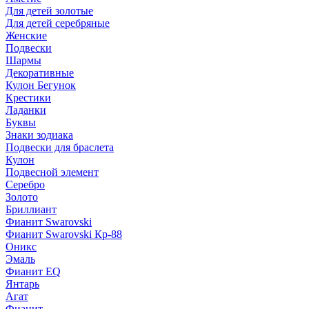
Для детей золотые
Для детей серебряные
Женские
Подвески
Шармы
Декоративные
Кулон Бегунок
Крестики
Ладанки
Буквы
Знаки зодиака
Подвески для браслета
Кулон
Подвесной элемент
Серебро
Золото
Бриллиант
Фианит Swarovski
Фианит Swarovski Кр-88
Оникс
Эмаль
Фианит EQ
Янтарь
Агат
Фианит