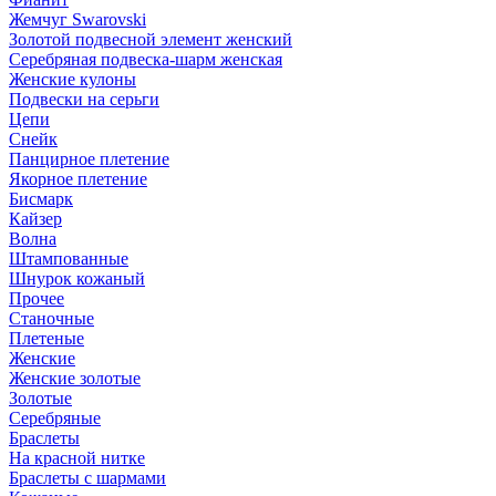
Жемчуг Swarovski
Золотой подвесной элемент женcкий
Серебряная подвеска-шарм женская
Женские кулоны
Подвески на серьги
Цепи
Снейк
Панцирное плетение
Якорное плетение
Бисмарк
Кайзер
Волна
Штампованные
Шнурок кожаный
Прочее
Станочные
Плетеные
Женские
Женские золотые
Золотые
Серебряные
Браслеты
На красной нитке
Браслеты с шармами