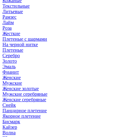
Кожаные
Текстильные
Литьевые
Рамзес
Лайм
Роза
Жесткие
Плетеные с шармами
На черной нитке
Плетеные
Серебро
Золото
Эмаль
Фианит
Женские
Мужские
Женские золотые
Мужские серебряные
Женские серебряные
Снейк
Панцирное плетение
Якорное плетение
Бисмарк
Кайзер
Волна