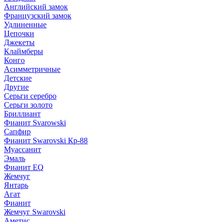
Английский замок
Французский замок
Удлиненные
Цепочки
Джекеты
Клаймберы
Конго
Асимметричные
Детские
Другие
Серьги серебро
Серьги золото
Бриллиант
Фианит Svarowski
Сапфир
Фианит Swarovski Кр-88
Муассанит
Эмаль
Фианит EQ
Жемчуг
Янтарь
Агат
Фианит
Жемчуг Swarovski
Аметис