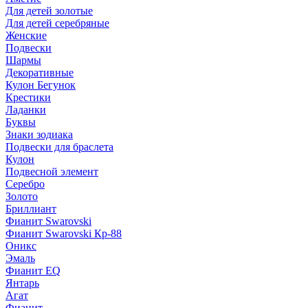
Для детей золотые
Для детей серебряные
Женские
Подвески
Шармы
Декоративные
Кулон Бегунок
Крестики
Ладанки
Буквы
Знаки зодиака
Подвески для браслета
Кулон
Подвесной элемент
Серебро
Золото
Бриллиант
Фианит Swarovski
Фианит Swarovski Кр-88
Оникс
Эмаль
Фианит EQ
Янтарь
Агат
Фианит