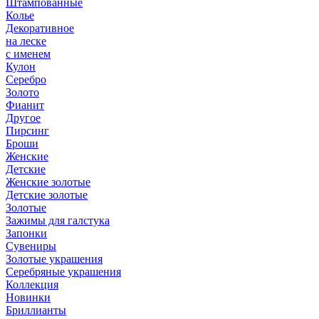
Штампованные
Колье
Декоративное
на леске
с именем
Кулон
Серебро
Золото
Фианит
Другое
Пирсинг
Броши
Женские
Детские
Женские золотые
Детские золотые
Золотые
Зажимы для галстука
Запонки
Сувениры
Золотые украшения
Серебряные украшения
Коллекция
Новинки
Бриллианты