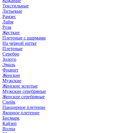
Кожаные
Текстильные
Литьевые
Рамзес
Лайм
Роза
Жесткие
Плетеные с шармами
На черной нитке
Плетеные
Серебро
Золото
Эмаль
Фианит
Женские
Мужские
Женские золотые
Мужские серебряные
Женские серебряные
Снейк
Панцирное плетение
Якорное плетение
Бисмарк
Кайзер
Волна