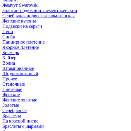
Жемчуг Swarovski
Золотой подвесной элемент женcкий
Серебряная подвеска-шарм женская
Женские кулоны
Подвески на серьги
Цепи
Снейк
Панцирное плетение
Якорное плетение
Бисмарк
Кайзер
Волна
Штампованные
Шнурок кожаный
Прочее
Станочные
Плетеные
Женские
Женские золотые
Золотые
Серебряные
Браслеты
На красной нитке
Браслеты с шармами