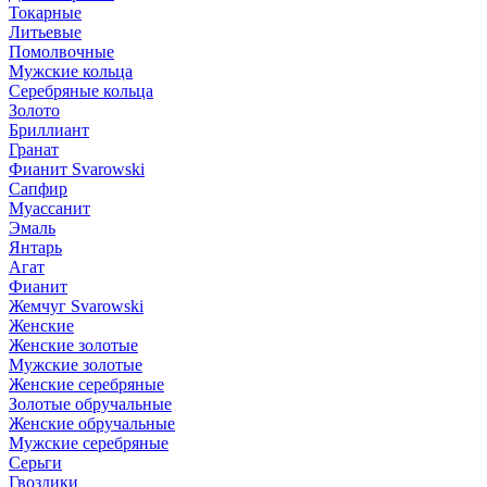
Токарные
Литьевые
Помолвочные
Мужские кольца
Серебряные кольца
Золото
Бриллиант
Гранат
Фианит Svarowski
Сапфир
Муассанит
Эмаль
Янтарь
Агат
Фианит
Жемчуг Svarowski
Женские
Женские золотые
Мужские золотые
Женские серебряные
Золотые обручальные
Женские обручальные
Мужские серебряные
Серьги
Гвоздики