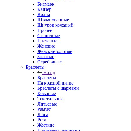
Бисмарк
Кайзер
Волна
Штампованные
Шнурок кожаный
Прочее
Станочные
Плетеные
Женские
Женские золотые
Золотые
Серебряные
Браслеты
Назад
Браслеты
На красной нитке
Браслеты с шармами
Кожаные
Текстильные
Литьевые
Рамзес
Лайм
Роза
Жесткие
Плетеные с шармами