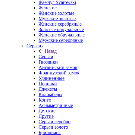
Жемчуг Svarowski
Женские
Женские золотые
Мужские золотые
Женские серебряные
Золотые обручальные
Женские обручальные
Мужские серебряные
Серьги
Назад
Серьги
Гвоздики
Английский замок
Французский замок
Удлиненные
Цепочки
Джекеты
Клаймберы
Конго
Асимметричные
Детские
Другие
Серьги серебро
Серьги золото
Бриллиант