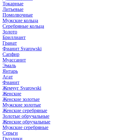
Токарные
Литьевые
Помолвочные
Мужские кольца
Серебряные кольца
Золото
Бриллиант
Гранат
Фианит Svarowski
Сапфир
Муассанит
Эмаль
Янтарь
Агат
Фианит
Жемчуг Svarowski
Женские
Женские золотые
Мужские золотые
Женские серебряные
Золотые обручальные
Женские обручальные
Мужские серебряные
Серьги
Гвоздики