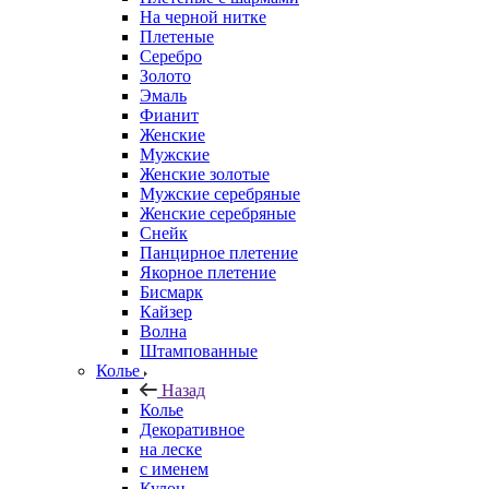
На черной нитке
Плетеные
Серебро
Золото
Эмаль
Фианит
Женские
Мужские
Женские золотые
Мужские серебряные
Женские серебряные
Снейк
Панцирное плетение
Якорное плетение
Бисмарк
Кайзер
Волна
Штампованные
Колье
Назад
Колье
Декоративное
на леске
с именем
Кулон