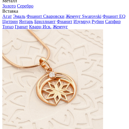
Металл
Золото
Серебро
Вставка
Агат
Эмаль
Фианит Сваровски
Жемчуг Swarovski
Фианит EQ
Цитрин
Янтарь
Бриллиант
Фианит
Изумруд
Рубин
Сапфир
Топаз
Гранат
Кварц Иск.
Жемчуг