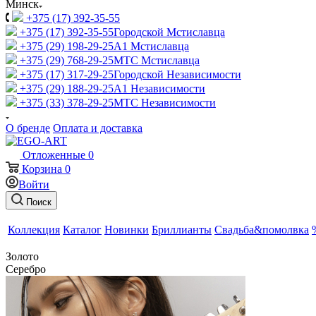
Минск
+375 (17) 392-35-55
+375 (17) 392-35-55
Городской Мстиславца
+375 (29) 198-29-25
A1 Мстиславца
+375 (29) 768-29-25
МТС Мстиславца
+375 (17) 317-29-25
Городской Независимости
+375 (29) 188-29-25
A1 Независимости
+375 (33) 378-29-25
МТС Независимости
О бренде
Оплата и доставка
Отложенные
0
Корзина
0
Войти
Поиск
Коллекция
Каталог
Новинки
Бриллианты
Свадьба&помолвка
Золото
Серебро