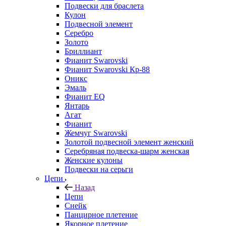
Подвески для браслета
Кулон
Подвесной элемент
Серебро
Золото
Бриллиант
Фианит Swarovski
Фианит Swarovski Кр-88
Оникс
Эмаль
Фианит EQ
Янтарь
Агат
Фианит
Жемчуг Swarovski
Золотой подвесной элемент женcкий
Серебряная подвеска-шарм женская
Женские кулоны
Подвески на серьги
Цепи
Назад
Цепи
Снейк
Панцирное плетение
Якорное плетение