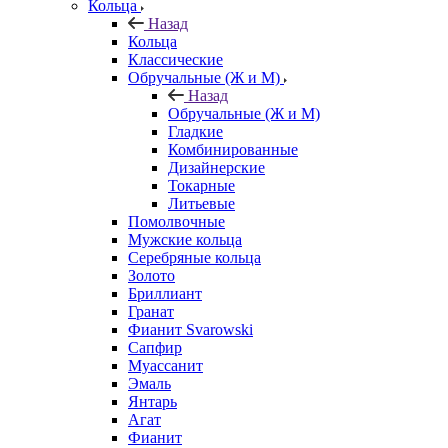
Кольца
Назад
Кольца
Классические
Обручальные (Ж и М)
Назад
Обручальные (Ж и М)
Гладкие
Комбинированные
Дизайнерские
Токарные
Литьевые
Помолвочные
Мужские кольца
Серебряные кольца
Золото
Бриллиант
Гранат
Фианит Svarowski
Сапфир
Муассанит
Эмаль
Янтарь
Агат
Фианит