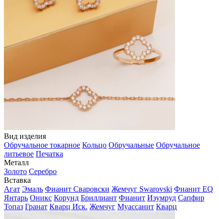
Вид изделия
Обручальное токарное
Кольцо
Обручальные
Обручальное
литьевое
Печатка
Металл
Золото
Серебро
Вставка
Агат
Эмаль
Фианит Сваровски
Жемчуг Swarovski
Фианит EQ
Янтарь
Оникс
Корунд
Бриллиант
Фианит
Изумруд
Сапфир
Топаз
Гранат
Кварц Иск.
Жемчуг
Муассанит
Кварц