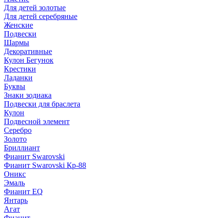
Для детей золотые
Для детей серебряные
Женские
Подвески
Шармы
Декоративные
Кулон Бегунок
Крестики
Ладанки
Буквы
Знаки зодиака
Подвески для браслета
Кулон
Подвесной элемент
Серебро
Золото
Бриллиант
Фианит Swarovski
Фианит Swarovski Кр-88
Оникс
Эмаль
Фианит EQ
Янтарь
Агат
Фианит