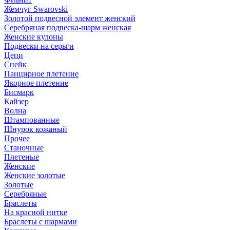
Жемчуг Swarovski
Золотой подвесной элемент женcкий
Серебряная подвеска-шарм женская
Женские кулоны
Подвески на серьги
Цепи
Снейк
Панцирное плетение
Якорное плетение
Бисмарк
Кайзер
Волна
Штампованные
Шнурок кожаный
Прочее
Станочные
Плетеные
Женские
Женские золотые
Золотые
Серебряные
Браслеты
На красной нитке
Браслеты с шармами