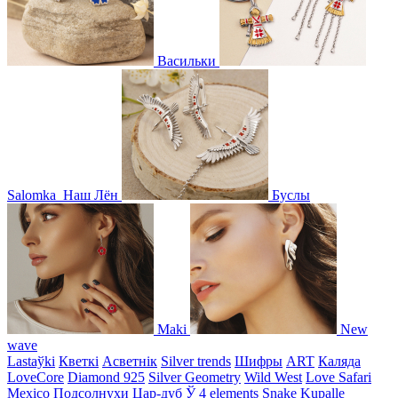
Васильки
Salomka
Наш Лён
Буслы
Maki
New
wave
Lastaўki
Кветкі
Асветнiк
Silver trends
Шифры
ART
Каляда
LoveCore
Diamond 925
Silver Geometry
Wild West
Love Safari
Mexico
Подсолнухи
Цар-дуб
Ў
4 elements
Snake
Kupalle