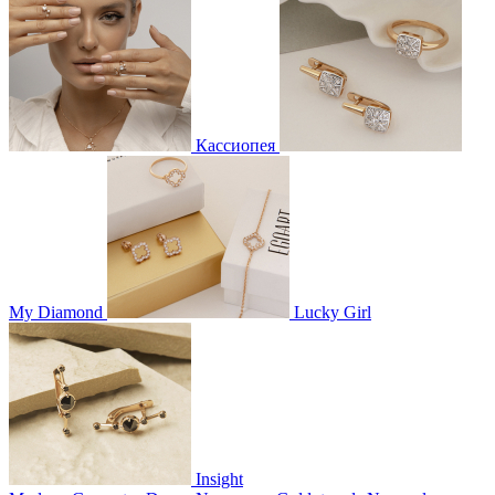
Кассиопея
My Diamond
Lucky Girl
Insight