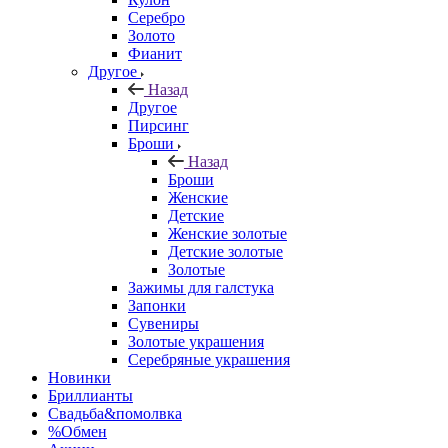
Серебро
Золото
Фианит
Другое
Назад
Другое
Пирсинг
Броши
Назад
Броши
Женские
Детские
Женские золотые
Детские золотые
Золотые
Зажимы для галстука
Запонки
Сувениры
Золотые украшения
Серебряные украшения
Новинки
Бриллианты
Свадьба&помолвка
%Обмен