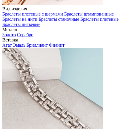
Вид изделия
Браслеты плетеные с шармами
Браслеты штампованные
Браслеты на нити
Браслеты станочные
Браслеты плетеные
Браслеты литьевые
Металл
Золото
Серебро
Вставка
Агат
Эмаль
Бриллиант
Фианит