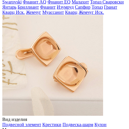
Swarovski
Фианит AQ
Фианит EQ
Малахит
Топаз Сваровски
Янтарь
Бриллиант
Фианит
Изумруд
Сапфир
Топаз
Гранат
Кварц Иск.
Жемчуг
Муассанит
Кварц
Жемчуг Иск.
Вид изделия
Подвесной элемент
Крестики
Подвеска-шарм
Кулон