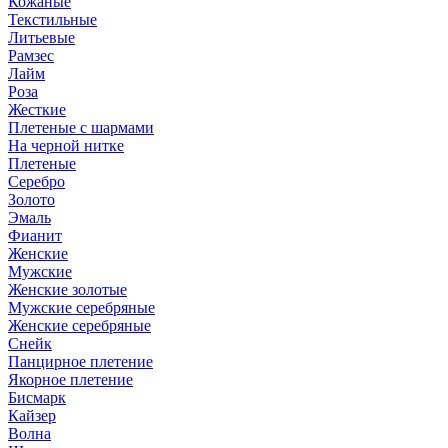
Кожаные
Текстильные
Литьевые
Рамзес
Лайм
Роза
Жесткие
Плетеные с шармами
На черной нитке
Плетеные
Серебро
Золото
Эмаль
Фианит
Женские
Мужские
Женские золотые
Мужские серебряные
Женские серебряные
Снейк
Панцирное плетение
Якорное плетение
Бисмарк
Кайзер
Волна