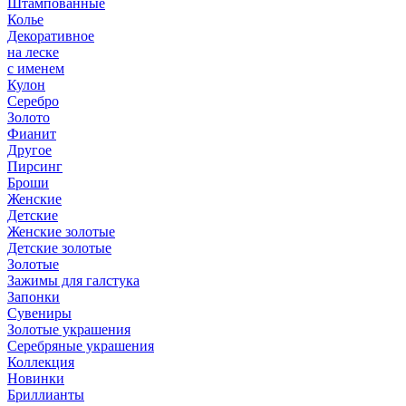
Штампованные
Колье
Декоративное
на леске
с именем
Кулон
Серебро
Золото
Фианит
Другое
Пирсинг
Броши
Женские
Детские
Женские золотые
Детские золотые
Золотые
Зажимы для галстука
Запонки
Сувениры
Золотые украшения
Серебряные украшения
Коллекция
Новинки
Бриллианты