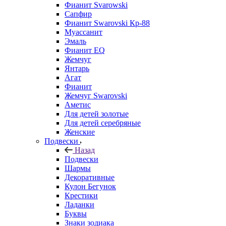
Фианит Svarowski
Сапфир
Фианит Swarovski Кр-88
Муассанит
Эмаль
Фианит EQ
Жемчуг
Янтарь
Агат
Фианит
Жемчуг Swarovski
Аметис
Для детей золотые
Для детей серебряные
Женские
Подвески
Назад
Подвески
Шармы
Декоративные
Кулон Бегунок
Крестики
Ладанки
Буквы
Знаки зодиака