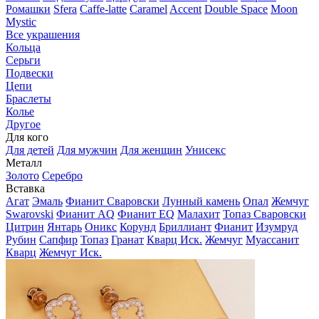
Ромашки
Sfera
Caffe-latte
Caramel
Accent
Double Space
Moon
Mystic
Все украшения
Кольца
Серьги
Подвески
Цепи
Браслеты
Колье
Другое
Для кого
Для детей
Для мужчин
Для женщин
Унисекс
Металл
Золото
Серебро
Вставка
Агат
Эмаль
Фианит Сваровски
Лунный камень
Опал
Жемчуг
Swarovski
Фианит AQ
Фианит EQ
Малахит
Топаз Сваровски
Цитрин
Янтарь
Оникс
Корунд
Бриллиант
Фианит
Изумруд
Рубин
Сапфир
Топаз
Гранат
Кварц Иск.
Жемчуг
Муассанит
Кварц
Жемчуг Иск.