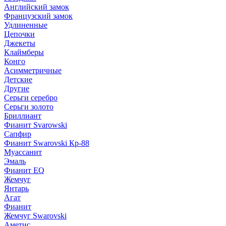
Английский замок
Французский замок
Удлиненные
Цепочки
Джекеты
Клаймберы
Конго
Асимметричные
Детские
Другие
Серьги серебро
Серьги золото
Бриллиант
Фианит Svarowski
Сапфир
Фианит Swarovski Кр-88
Муассанит
Эмаль
Фианит EQ
Жемчуг
Янтарь
Агат
Фианит
Жемчуг Swarovski
Аметис