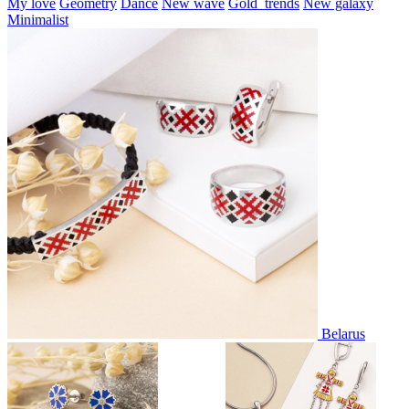
My love
Geometry
Dance
New wave
Gold_trends
New galaxy
Minimalist
Belarus