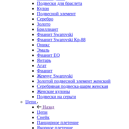
Подвески для браслета
Кулон
Подвесной элемент
Серебро
Золото
Бриллиант
Фианит Swarovski
Фианит Swarovski Кр-88
Оникс
Эмаль
Фианит EQ
Янтарь
Агат
Фианит
Жемчуг Swarovski
Золотой подвесной элемент женcкий
Серебряная подвеска-шарм женская
Женские кулоны
Подвески на серьги
Цепи
Назад
Цепи
Снейк
Панцирное плетение
Якорное плетение