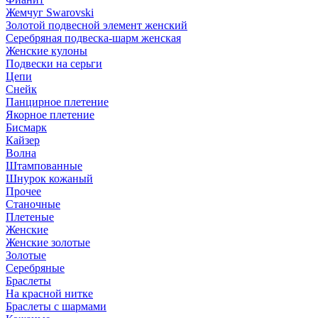
Жемчуг Swarovski
Золотой подвесной элемент женcкий
Серебряная подвеска-шарм женская
Женские кулоны
Подвески на серьги
Цепи
Снейк
Панцирное плетение
Якорное плетение
Бисмарк
Кайзер
Волна
Штампованные
Шнурок кожаный
Прочее
Станочные
Плетеные
Женские
Женские золотые
Золотые
Серебряные
Браслеты
На красной нитке
Браслеты с шармами