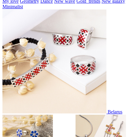
My love
Geometry
Dance
New wave
Gold_trends
New galaxy
Minimalist
Belarus