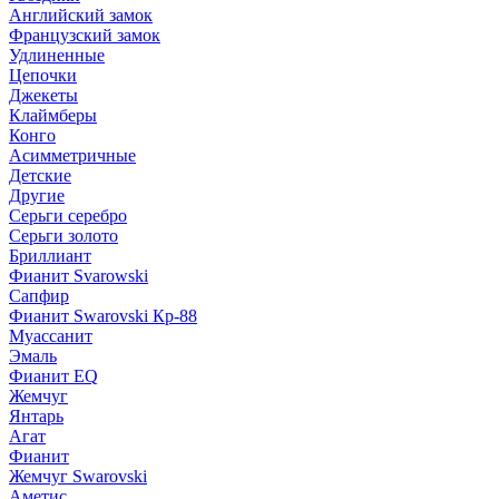
Английский замок
Французский замок
Удлиненные
Цепочки
Джекеты
Клаймберы
Конго
Асимметричные
Детские
Другие
Серьги серебро
Серьги золото
Бриллиант
Фианит Svarowski
Сапфир
Фианит Swarovski Кр-88
Муассанит
Эмаль
Фианит EQ
Жемчуг
Янтарь
Агат
Фианит
Жемчуг Swarovski
Аметис