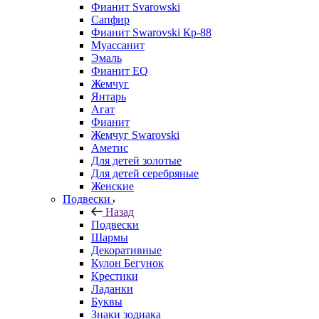
Фианит Svarowski
Сапфир
Фианит Swarovski Кр-88
Муассанит
Эмаль
Фианит EQ
Жемчуг
Янтарь
Агат
Фианит
Жемчуг Swarovski
Аметис
Для детей золотые
Для детей серебряные
Женские
Подвески
Назад
Подвески
Шармы
Декоративные
Кулон Бегунок
Крестики
Ладанки
Буквы
Знаки зодиака