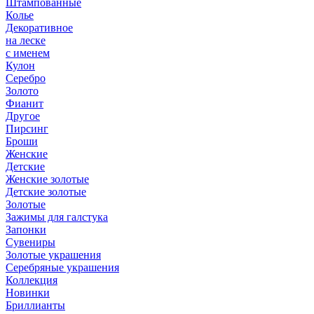
Штампованные
Колье
Декоративное
на леске
с именем
Кулон
Серебро
Золото
Фианит
Другое
Пирсинг
Броши
Женские
Детские
Женские золотые
Детские золотые
Золотые
Зажимы для галстука
Запонки
Сувениры
Золотые украшения
Серебряные украшения
Коллекция
Новинки
Бриллианты