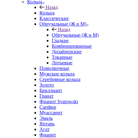
Кольца
Назад
Кольца
Классические
Обручальные (Ж и М)
Назад
Обручальные (Ж и М)
Гладкие
Комбинированные
Дизайнерские
Токарные
Литьевые
Помолвочные
Мужские кольца
Серебряные кольца
Золото
Бриллиант
Гранат
Фианит Svarowski
Сапфир
Муассанит
Эмаль
Янтарь
Агат
Фианит