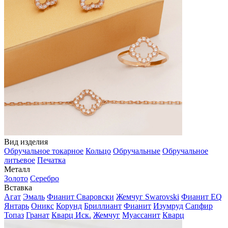
Вид изделия
Обручальное токарное
Кольцо
Обручальные
Обручальное
литьевое
Печатка
Металл
Золото
Серебро
Вставка
Агат
Эмаль
Фианит Сваровски
Жемчуг Swarovski
Фианит EQ
Янтарь
Оникс
Корунд
Бриллиант
Фианит
Изумруд
Сапфир
Топаз
Гранат
Кварц Иск.
Жемчуг
Муассанит
Кварц