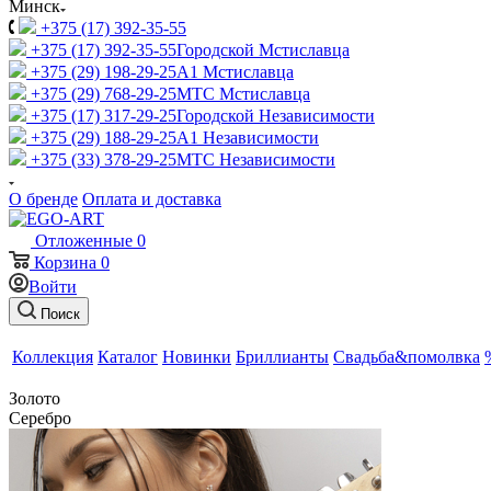
Минск
+375 (17) 392-35-55
+375 (17) 392-35-55
Городской Мстиславца
+375 (29) 198-29-25
A1 Мстиславца
+375 (29) 768-29-25
МТС Мстиславца
+375 (17) 317-29-25
Городской Независимости
+375 (29) 188-29-25
A1 Независимости
+375 (33) 378-29-25
МТС Независимости
О бренде
Оплата и доставка
Отложенные
0
Корзина
0
Войти
Поиск
Коллекция
Каталог
Новинки
Бриллианты
Свадьба&помолвка
Золото
Серебро