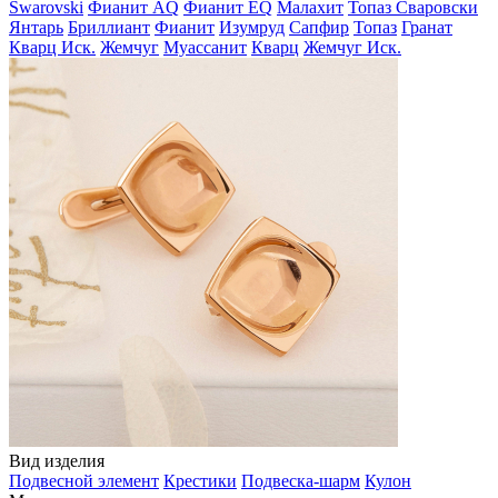
Swarovski
Фианит AQ
Фианит EQ
Малахит
Топаз Сваровски
Янтарь
Бриллиант
Фианит
Изумруд
Сапфир
Топаз
Гранат
Кварц Иск.
Жемчуг
Муассанит
Кварц
Жемчуг Иск.
Вид изделия
Подвесной элемент
Крестики
Подвеска-шарм
Кулон