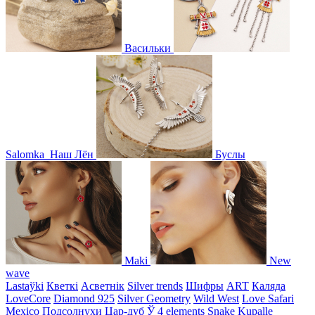
Васильки
Salomka
Наш Лён
Буслы
Maki
New
wave
Lastaўki
Кветкі
Асветнiк
Silver trends
Шифры
ART
Каляда
LoveCore
Diamond 925
Silver Geometry
Wild West
Love Safari
Mexico
Подсолнухи
Цар-дуб
Ў
4 elements
Snake
Kupalle