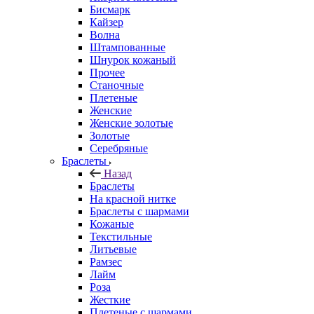
Бисмарк
Кайзер
Волна
Штампованные
Шнурок кожаный
Прочее
Станочные
Плетеные
Женские
Женские золотые
Золотые
Серебряные
Браслеты
Назад
Браслеты
На красной нитке
Браслеты с шармами
Кожаные
Текстильные
Литьевые
Рамзес
Лайм
Роза
Жесткие
Плетеные с шармами