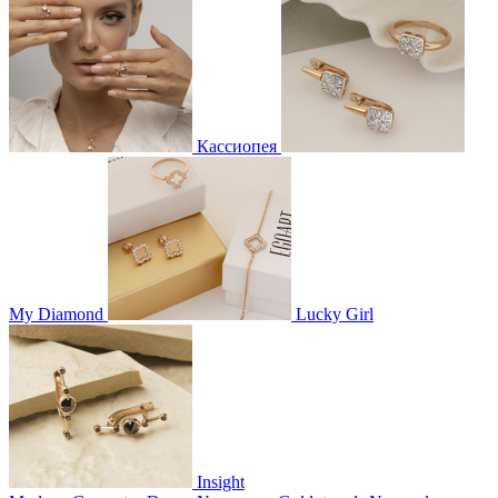
Кассиопея
My Diamond
Lucky Girl
Insight