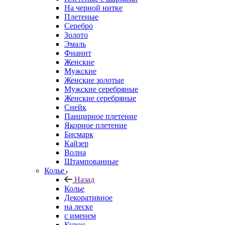
На черной нитке
Плетеные
Серебро
Золото
Эмаль
Фианит
Женские
Мужские
Женские золотые
Мужские серебряные
Женские серебряные
Снейк
Панцирное плетение
Якорное плетение
Бисмарк
Кайзер
Волна
Штампованные
Колье
Назад
Колье
Декоративное
на леске
с именем
Кулон