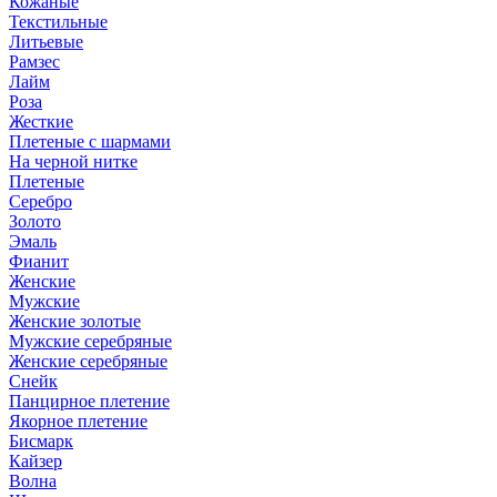
Кожаные
Текстильные
Литьевые
Рамзес
Лайм
Роза
Жесткие
Плетеные с шармами
На черной нитке
Плетеные
Серебро
Золото
Эмаль
Фианит
Женские
Мужские
Женские золотые
Мужские серебряные
Женские серебряные
Снейк
Панцирное плетение
Якорное плетение
Бисмарк
Кайзер
Волна