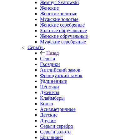
Жемчуг Svarowski
Женские
Женские золотые
Мужские золотые
Женские серебряные
Золотые обручальные
Женские обручальные
Мужские серебряные
Серьги
Назад
Серьги
Гвоздики
Английский замок
Французский замок
Удлиненные
Цепочки
Джекеты
Клаймберы
Конго
Асимметричные
Детские
Другие
Серьги серебро
Серьги золото
Бриллиант