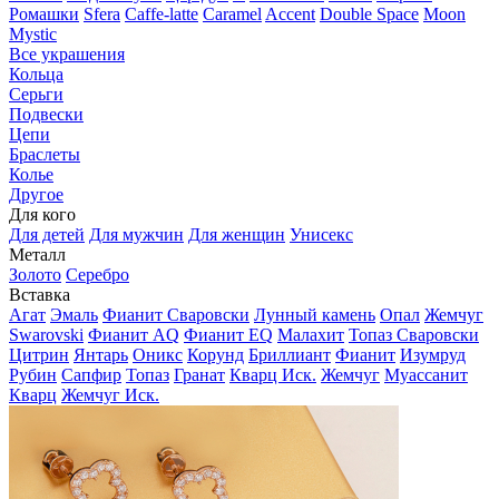
Ромашки
Sfera
Caffe-latte
Caramel
Accent
Double Space
Moon
Mystic
Все украшения
Кольца
Серьги
Подвески
Цепи
Браслеты
Колье
Другое
Для кого
Для детей
Для мужчин
Для женщин
Унисекс
Металл
Золото
Серебро
Вставка
Агат
Эмаль
Фианит Сваровски
Лунный камень
Опал
Жемчуг
Swarovski
Фианит AQ
Фианит EQ
Малахит
Топаз Сваровски
Цитрин
Янтарь
Оникс
Корунд
Бриллиант
Фианит
Изумруд
Рубин
Сапфир
Топаз
Гранат
Кварц Иск.
Жемчуг
Муассанит
Кварц
Жемчуг Иск.