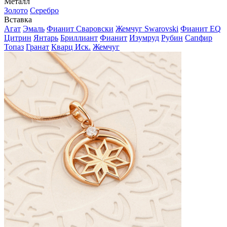
Металл
Золото
Серебро
Вставка
Агат
Эмаль
Фианит Сваровски
Жемчуг Swarovski
Фианит EQ
Цитрин
Янтарь
Бриллиант
Фианит
Изумруд
Рубин
Сапфир
Топаз
Гранат
Кварц Иск.
Жемчуг