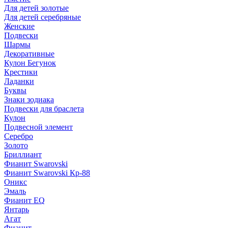
Для детей золотые
Для детей серебряные
Женские
Подвески
Шармы
Декоративные
Кулон Бегунок
Крестики
Ладанки
Буквы
Знаки зодиака
Подвески для браслета
Кулон
Подвесной элемент
Серебро
Золото
Бриллиант
Фианит Swarovski
Фианит Swarovski Кр-88
Оникс
Эмаль
Фианит EQ
Янтарь
Агат
Фианит