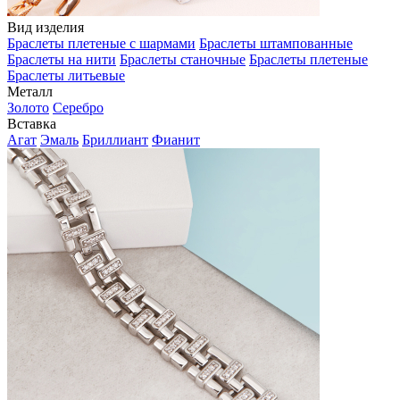
Вид изделия
Браслеты плетеные с шармами
Браслеты штампованные
Браслеты на нити
Браслеты станочные
Браслеты плетеные
Браслеты литьевые
Металл
Золото
Серебро
Вставка
Агат
Эмаль
Бриллиант
Фианит