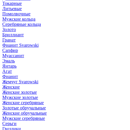
Токарные
Литьевые
Помолвочные
Мужские кольца
Серебряные кольца
Золото
Бриллиант
Гранат
Фианит Svarowski
Сапфир
Муассанит
Эмаль
Янтарь
Агат
Фианит
Жемчуг Svarowski
Женские
Женские золотые
Мужские золотые
Женские серебряные
Золотые обручальные
Женские обручальные
Мужские серебряные
Серьги
Гвоздики