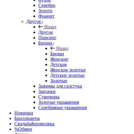
Серебро
Золото
Фианит
Другое
Назад
Другое
Пирсинг
Броши
Назад
Броши
Женские
Детские
Женские золотые
Детские золотые
Золотые
Зажимы для галстука
Запонки
Сувениры
Золотые украшения
Серебряные украшения
Новинки
Бриллианты
Свадьба&помолвка
%Обмен