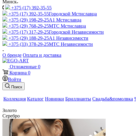
Минск
+375 (17) 392-35-55
+375 (17) 392-35-55
Городской Мстиславца
+375 (29) 198-29-25
A1 Мстиславца
+375 (29) 768-29-25
МТС Мстиславца
+375 (17) 317-29-25
Городской Независимости
+375 (29) 188-29-25
A1 Независимости
+375 (33) 378-29-25
МТС Независимости
О бренде
Оплата и доставка
Отложенные
0
Корзина
0
Войти
Поиск
Коллекция
Каталог
Новинки
Бриллианты
Свадьба&помолвка
Золото
Серебро