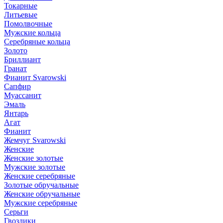
Токарные
Литьевые
Помолвочные
Мужские кольца
Серебряные кольца
Золото
Бриллиант
Гранат
Фианит Svarowski
Сапфир
Муассанит
Эмаль
Янтарь
Агат
Фианит
Жемчуг Svarowski
Женские
Женские золотые
Мужские золотые
Женские серебряные
Золотые обручальные
Женские обручальные
Мужские серебряные
Серьги
Гвоздики