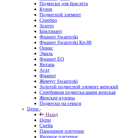
Подвески для браслета
Кулон
Подвесной элемент
Серебро
Золото
Бриллиант
Фианит Swarovski
Фианит Swarovski Кр-88
Оникс
Эмаль
Фианит EQ
Янтарь
Агат
Фианит
Жемчуг Swarovski
Золотой подвесной элемент женcкий
Серебряная подвеска-шарм женская
Женские кулоны
Подвески на серьги
Цепи
Назад
Цепи
Снейк
Панцирное плетение
Якорное плетение