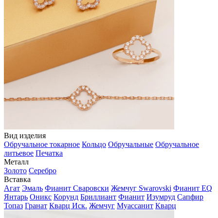
Вид изделия
Обручальное токарное
Кольцо
Обручальные
Обручальное
литьевое
Печатка
Металл
Золото
Серебро
Вставка
Агат
Эмаль
Фианит Сваровски
Жемчуг Swarovski
Фианит EQ
Янтарь
Оникс
Корунд
Бриллиант
Фианит
Изумруд
Сапфир
Топаз
Гранат
Кварц Иск.
Жемчуг
Муассанит
Кварц