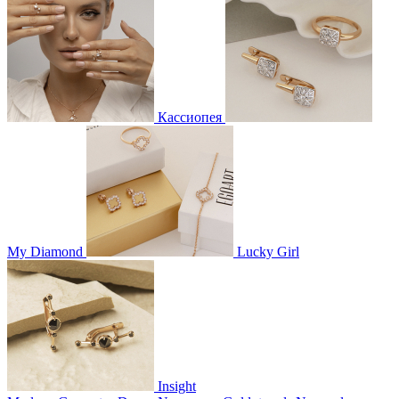
Кассиопея
My Diamond
Lucky Girl
Insight