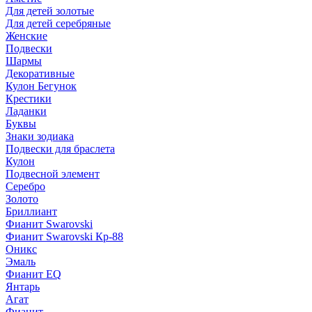
Для детей золотые
Для детей серебряные
Женские
Подвески
Шармы
Декоративные
Кулон Бегунок
Крестики
Ладанки
Буквы
Знаки зодиака
Подвески для браслета
Кулон
Подвесной элемент
Серебро
Золото
Бриллиант
Фианит Swarovski
Фианит Swarovski Кр-88
Оникс
Эмаль
Фианит EQ
Янтарь
Агат
Фианит