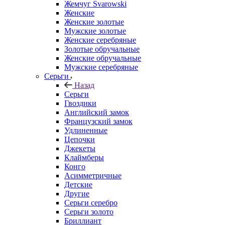
Жемчуг Svarowski
Женские
Женские золотые
Мужские золотые
Женские серебряные
Золотые обручальные
Женские обручальные
Мужские серебряные
Серьги
Назад
Серьги
Гвоздики
Английский замок
Французский замок
Удлиненные
Цепочки
Джекеты
Клаймберы
Конго
Асимметричные
Детские
Другие
Серьги серебро
Серьги золото
Бриллиант