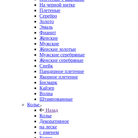
На черной нитке
Плетеные
Серебро
Золото
Эмаль
Фианит
Женские
Мужские
Женские золотые
Мужские серебряные
Женские серебряные
Снейк
Панцирное плетение
Якорное плетение
Бисмарк
Кайзер
Волна
Штампованные
Колье
Назад
Колье
Декоративное
на леске
с именем
Кулон