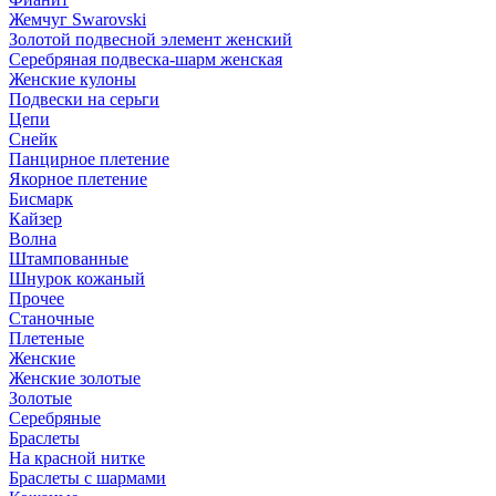
Жемчуг Swarovski
Золотой подвесной элемент женcкий
Серебряная подвеска-шарм женская
Женские кулоны
Подвески на серьги
Цепи
Снейк
Панцирное плетение
Якорное плетение
Бисмарк
Кайзер
Волна
Штампованные
Шнурок кожаный
Прочее
Станочные
Плетеные
Женские
Женские золотые
Золотые
Серебряные
Браслеты
На красной нитке
Браслеты с шармами