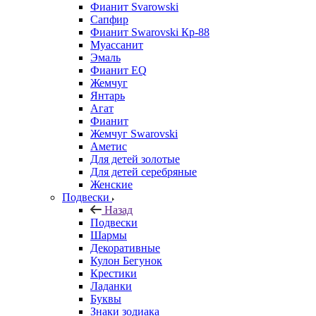
Фианит Svarowski
Сапфир
Фианит Swarovski Кр-88
Муассанит
Эмаль
Фианит EQ
Жемчуг
Янтарь
Агат
Фианит
Жемчуг Swarovski
Аметис
Для детей золотые
Для детей серебряные
Женские
Подвески
Назад
Подвески
Шармы
Декоративные
Кулон Бегунок
Крестики
Ладанки
Буквы
Знаки зодиака