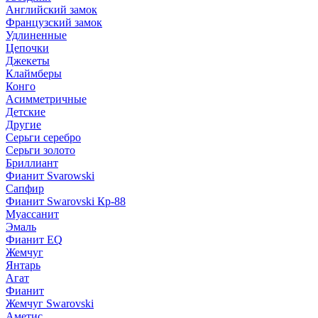
Английский замок
Французский замок
Удлиненные
Цепочки
Джекеты
Клаймберы
Конго
Асимметричные
Детские
Другие
Серьги серебро
Серьги золото
Бриллиант
Фианит Svarowski
Сапфир
Фианит Swarovski Кр-88
Муассанит
Эмаль
Фианит EQ
Жемчуг
Янтарь
Агат
Фианит
Жемчуг Swarovski
Аметис