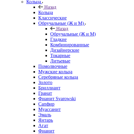
Кольца
Назад
Кольца
Классические
Обручальные (Ж и М)
Назад
Обручальные (Ж и М)
Гладкие
Комбинированные
Дизайнерские
Токарные
Литьевые
Помолвочные
Мужские кольца
Серебряные кольца
Золото
Бриллиант
Гранат
Фианит Svarowski
Сапфир
Муассанит
Эмаль
Янтарь
Агат
Фианит