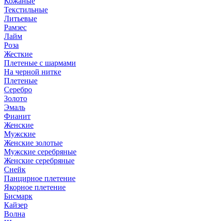
Кожаные
Текстильные
Литьевые
Рамзес
Лайм
Роза
Жесткие
Плетеные с шармами
На черной нитке
Плетеные
Серебро
Золото
Эмаль
Фианит
Женские
Мужские
Женские золотые
Мужские серебряные
Женские серебряные
Снейк
Панцирное плетение
Якорное плетение
Бисмарк
Кайзер
Волна