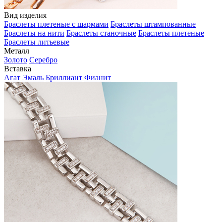
Вид изделия
Браслеты плетеные с шармами
Браслеты штампованные
Браслеты на нити
Браслеты станочные
Браслеты плетеные
Браслеты литьевые
Металл
Золото
Серебро
Вставка
Агат
Эмаль
Бриллиант
Фианит