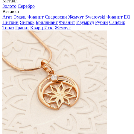
Металл
Золото
Серебро
Вставка
Агат
Эмаль
Фианит Сваровски
Жемчуг Swarovski
Фианит EQ
Цитрин
Янтарь
Бриллиант
Фианит
Изумруд
Рубин
Сапфир
Топаз
Гранат
Кварц Иск.
Жемчуг