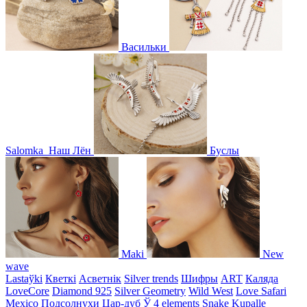
Васильки
Salomka
Наш Лён
Буслы
Maki
New
wave
Lastaўki
Кветкі
Асветнiк
Silver trends
Шифры
ART
Каляда
LoveCore
Diamond 925
Silver Geometry
Wild West
Love Safari
Mexico
Подсолнухи
Цар-дуб
Ў
4 elements
Snake
Kupalle