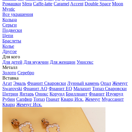
Ромашки
Sfera
Caffe-latte
Caramel
Accent
Double Space
Moon
Mystic
Все украшения
Кольца
Серьги
Подвески
Цепи
Браслеты
Колье
Другое
Для кого
Для детей
Для мужчин
Для женщин
Унисекс
Металл
Золото
Серебро
Вставка
Агат
Эмаль
Фианит Сваровски
Лунный камень
Опал
Жемчуг
Swarovski
Фианит AQ
Фианит EQ
Малахит
Топаз Сваровски
Цитрин
Янтарь
Оникс
Корунд
Бриллиант
Фианит
Изумруд
Рубин
Сапфир
Топаз
Гранат
Кварц Иск.
Жемчуг
Муассанит
Кварц
Жемчуг Иск.