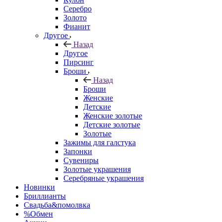
Серебро
Золото
Фианит
Другое
Назад
Другое
Пирсинг
Броши
Назад
Броши
Женские
Детские
Женские золотые
Детские золотые
Золотые
Зажимы для галстука
Запонки
Сувениры
Золотые украшения
Серебряные украшения
Новинки
Бриллианты
Свадьба&помолвка
%Обмен