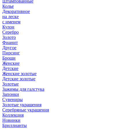
Штампованные
Колье
Декоративное
на леске
с именем
Кулон
Серебро
Золото
Фианит
Другое
Пирсинг
Броши
Женские
Детские
Женские золотые
Детские золотые
Золотые
Зажимы для галстука
Запонки
Сувениры
Золотые украшения
Серебряные украшения
Коллекция
Новинки
Бриллианты