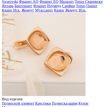
Swarovski
Фианит AQ
Фианит EQ
Малахит
Топаз Сваровски
Янтарь
Бриллиант
Фианит
Изумруд
Сапфир
Топаз
Гранат
Кварц Иск.
Жемчуг
Муассанит
Кварц
Жемчуг Иск.
Вид изделия
Подвесной элемент
Крестики
Подвеска-шарм
Кулон