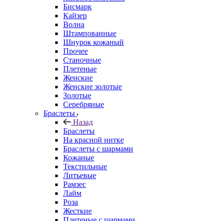
Бисмарк
Кайзер
Волна
Штампованные
Шнурок кожаный
Прочее
Станочные
Плетеные
Женские
Женские золотые
Золотые
Серебряные
Браслеты
Назад
Браслеты
На красной нитке
Браслеты с шармами
Кожаные
Текстильные
Литьевые
Рамзес
Лайм
Роза
Жесткие
Плетеные с шармами