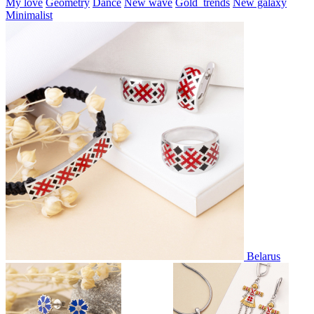
My love
Geometry
Dance
New wave
Gold_trends
New galaxy
Minimalist
Belarus