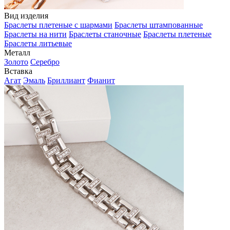
Вид изделия
Браслеты плетеные с шармами
Браслеты штампованные
Браслеты на нити
Браслеты станочные
Браслеты плетеные
Браслеты литьевые
Металл
Золото
Серебро
Вставка
Агат
Эмаль
Бриллиант
Фианит