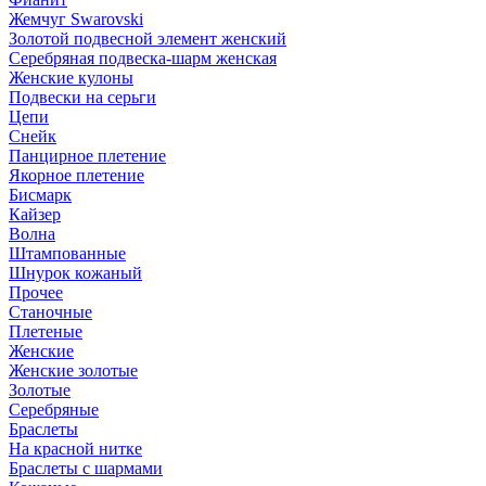
Жемчуг Swarovski
Золотой подвесной элемент женcкий
Серебряная подвеска-шарм женская
Женские кулоны
Подвески на серьги
Цепи
Снейк
Панцирное плетение
Якорное плетение
Бисмарк
Кайзер
Волна
Штампованные
Шнурок кожаный
Прочее
Станочные
Плетеные
Женские
Женские золотые
Золотые
Серебряные
Браслеты
На красной нитке
Браслеты с шармами