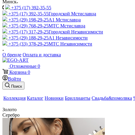
Минск
+375 (17) 392-35-55
+375 (17) 392-35-55
Городской Мстиславца
+375 (29) 198-29-25
A1 Мстиславца
+375 (29) 768-29-25
МТС Мстиславца
+375 (17) 317-29-25
Городской Независимости
+375 (29) 188-29-25
A1 Независимости
+375 (33) 378-29-25
МТС Независимости
О бренде
Оплата и доставка
Отложенные
0
Корзина
0
Войти
Поиск
Коллекция
Каталог
Новинки
Бриллианты
Свадьба&помолвка
Золото
Серебро