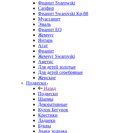
Фианит Svarowski
Сапфир
Фианит Swarovski Кр-88
Муассанит
Эмаль
Фианит EQ
Жемчуг
Янтарь
Агат
Фианит
Жемчуг Swarovski
Аметис
Для детей золотые
Для детей серебряные
Женские
Подвески
Назад
Подвески
Шармы
Декоративные
Кулон Бегунок
Крестики
Ладанки
Буквы
Знаки зодиака