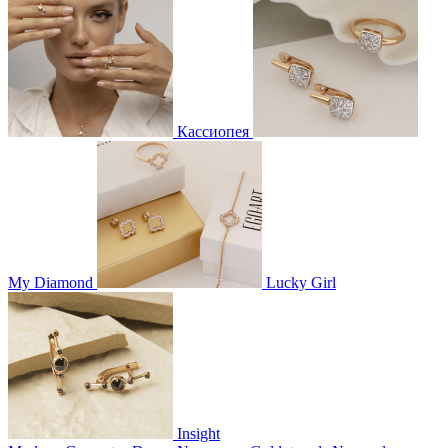
Кассиопея
My Diamond
Lucky Girl
Insight