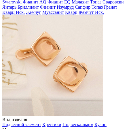
Swarovski
Фианит AQ
Фианит EQ
Малахит
Топаз Сваровски
Янтарь
Бриллиант
Фианит
Изумруд
Сапфир
Топаз
Гранат
Кварц Иск.
Жемчуг
Муассанит
Кварц
Жемчуг Иск.
Вид изделия
Подвесной элемент
Крестики
Подвеска-шарм
Кулон