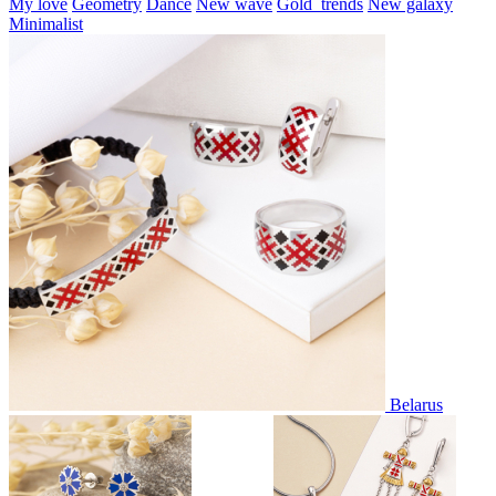
My love
Geometry
Dance
New wave
Gold_trends
New galaxy
Minimalist
Belarus