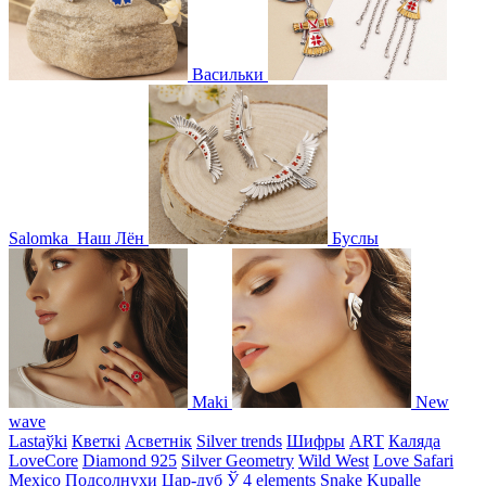
Васильки
Salomka
Наш Лён
Буслы
Maki
New
wave
Lastaўki
Кветкі
Асветнiк
Silver trends
Шифры
ART
Каляда
LoveCore
Diamond 925
Silver Geometry
Wild West
Love Safari
Mexico
Подсолнухи
Цар-дуб
Ў
4 elements
Snake
Kupalle