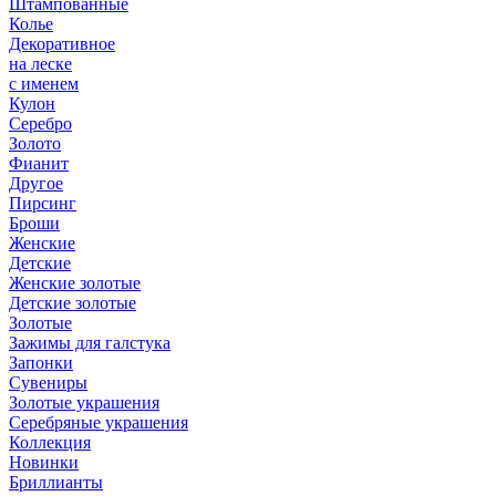
Штампованные
Колье
Декоративное
на леске
с именем
Кулон
Серебро
Золото
Фианит
Другое
Пирсинг
Броши
Женские
Детские
Женские золотые
Детские золотые
Золотые
Зажимы для галстука
Запонки
Сувениры
Золотые украшения
Серебряные украшения
Коллекция
Новинки
Бриллианты