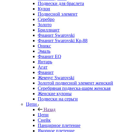
Подвески для браслета
Кулон
Подвесной элемент
Серебро
Золото
Бриллиант
Фианит Swarovski
Фианит Swarovski Кр-88
Оникс
Эмаль
Фианит EQ
Янтарь
Агат
Фианит
Жемчуг Swarovski
Золотой подвесной элемент женcкий
Серебряная подвеска-шарм женская
Женские кулоны
Подвески на серьги
Цепи
Назад
Цепи
Снейк
Панцирное плетение
Якорное плетение