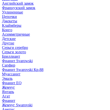
Английский замок
Французский замок
Удлиненные
Цепочки
Джекеты
Клаймберы
Конго
Асимметричные
Детские
Другие
Серьги серебро
Серьги золото
Бриллиант
Фианит Svarowski
Сапфир
Фианит Swarovski Кр-88
Муассанит
Эмаль
Фианит EQ
Жемчуг
Янтарь
Агат
Фианит
Жемчуг Swarovski
Аметис