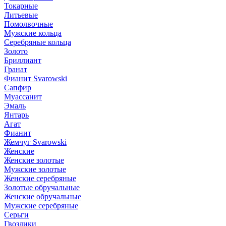
Токарные
Литьевые
Помолвочные
Мужские кольца
Серебряные кольца
Золото
Бриллиант
Гранат
Фианит Svarowski
Сапфир
Муассанит
Эмаль
Янтарь
Агат
Фианит
Жемчуг Svarowski
Женские
Женские золотые
Мужские золотые
Женские серебряные
Золотые обручальные
Женские обручальные
Мужские серебряные
Серьги
Гвоздики