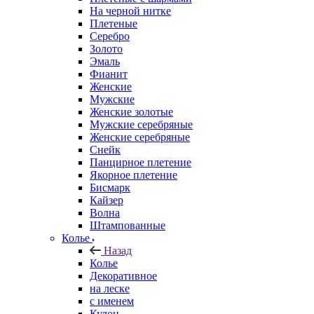
На черной нитке
Плетеные
Серебро
Золото
Эмаль
Фианит
Женские
Мужские
Женские золотые
Мужские серебряные
Женские серебряные
Снейк
Панцирное плетение
Якорное плетение
Бисмарк
Кайзер
Волна
Штампованные
Колье
Назад
Колье
Декоративное
на леске
с именем
Кулон