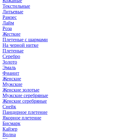
Кожаные
Текстильные
Литьевые
Рамзес
Лайм
Роза
Жесткие
Плетеные с шармами
На черной нитке
Плетеные
Серебро
Золото
Эмаль
Фианит
Женские
Мужские
Женские золотые
Мужские серебряные
Женские серебряные
Снейк
Панцирное плетение
Якорное плетение
Бисмарк
Кайзер
Волна