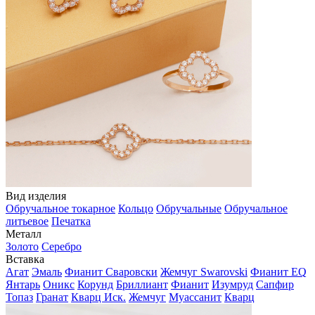
Вид изделия
Обручальное токарное
Кольцо
Обручальные
Обручальное
литьевое
Печатка
Металл
Золото
Серебро
Вставка
Агат
Эмаль
Фианит Сваровски
Жемчуг Swarovski
Фианит EQ
Янтарь
Оникс
Корунд
Бриллиант
Фианит
Изумруд
Сапфир
Топаз
Гранат
Кварц Иск.
Жемчуг
Муассанит
Кварц