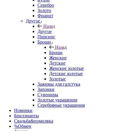
Серебро
Золото
Фианит
Другое
Назад
Другое
Пирсинг
Броши
Назад
Броши
Женские
Детские
Женские золотые
Детские золотые
Золотые
Зажимы для галстука
Запонки
Сувениры
Золотые украшения
Серебряные украшения
Новинки
Бриллианты
Свадьба&помолвка
%Обмен