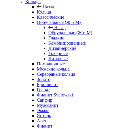
Кольца
Назад
Кольца
Классические
Обручальные (Ж и М)
Назад
Обручальные (Ж и М)
Гладкие
Комбинированные
Дизайнерские
Токарные
Литьевые
Помолвочные
Мужские кольца
Серебряные кольца
Золото
Бриллиант
Гранат
Фианит Svarowski
Сапфир
Муассанит
Эмаль
Янтарь
Агат
Фианит