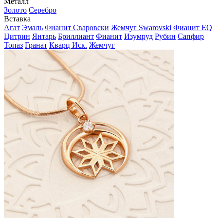
Металл
Золото
Серебро
Вставка
Агат
Эмаль
Фианит Сваровски
Жемчуг Swarovski
Фианит EQ
Цитрин
Янтарь
Бриллиант
Фианит
Изумруд
Рубин
Сапфир
Топаз
Гранат
Кварц Иск.
Жемчуг