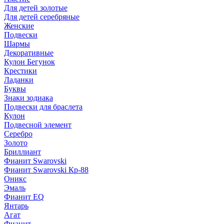
Для детей золотые
Для детей серебряные
Женские
Подвески
Шармы
Декоративные
Кулон Бегунок
Крестики
Ладанки
Буквы
Знаки зодиака
Подвески для браслета
Кулон
Подвесной элемент
Серебро
Золото
Бриллиант
Фианит Swarovski
Фианит Swarovski Кр-88
Оникс
Эмаль
Фианит EQ
Янтарь
Агат
Фианит