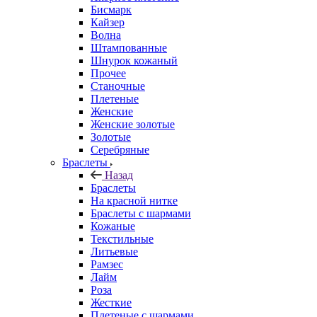
Бисмарк
Кайзер
Волна
Штампованные
Шнурок кожаный
Прочее
Станочные
Плетеные
Женские
Женские золотые
Золотые
Серебряные
Браслеты
Назад
Браслеты
На красной нитке
Браслеты с шармами
Кожаные
Текстильные
Литьевые
Рамзес
Лайм
Роза
Жесткие
Плетеные с шармами