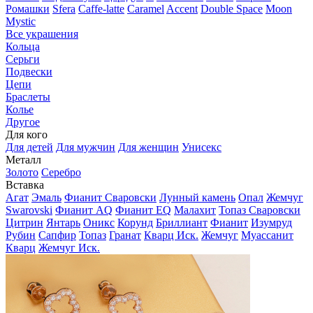
Ромашки
Sfera
Caffe-latte
Caramel
Accent
Double Space
Moon
Mystic
Все украшения
Кольца
Серьги
Подвески
Цепи
Браслеты
Колье
Другое
Для кого
Для детей
Для мужчин
Для женщин
Унисекс
Металл
Золото
Серебро
Вставка
Агат
Эмаль
Фианит Сваровски
Лунный камень
Опал
Жемчуг
Swarovski
Фианит AQ
Фианит EQ
Малахит
Топаз Сваровски
Цитрин
Янтарь
Оникс
Корунд
Бриллиант
Фианит
Изумруд
Рубин
Сапфир
Топаз
Гранат
Кварц Иск.
Жемчуг
Муассанит
Кварц
Жемчуг Иск.