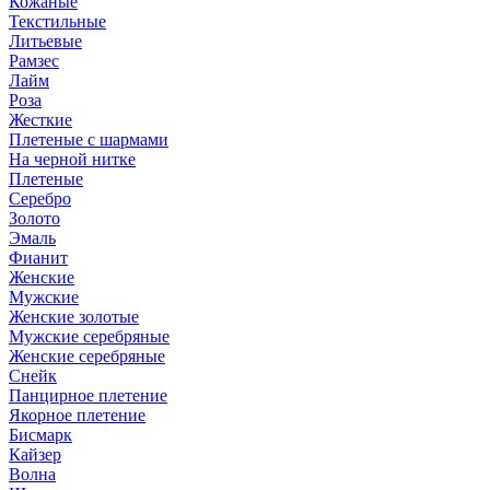
Кожаные
Текстильные
Литьевые
Рамзес
Лайм
Роза
Жесткие
Плетеные с шармами
На черной нитке
Плетеные
Серебро
Золото
Эмаль
Фианит
Женские
Мужские
Женские золотые
Мужские серебряные
Женские серебряные
Снейк
Панцирное плетение
Якорное плетение
Бисмарк
Кайзер
Волна