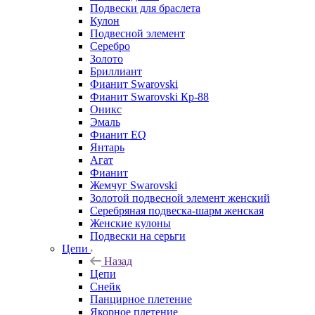
Подвески для браслета
Кулон
Подвесной элемент
Серебро
Золото
Бриллиант
Фианит Swarovski
Фианит Swarovski Кр-88
Оникс
Эмаль
Фианит EQ
Янтарь
Агат
Фианит
Жемчуг Swarovski
Золотой подвесной элемент женcкий
Серебряная подвеска-шарм женская
Женские кулоны
Подвески на серьги
Цепи
Назад
Цепи
Снейк
Панцирное плетение
Якорное плетение