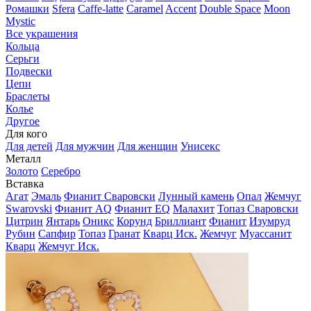
Ромашки
Sfera
Caffe-latte
Caramel
Accent
Double Space
Moon
Mystic
Все украшения
Кольца
Серьги
Подвески
Цепи
Браслеты
Колье
Другое
Для кого
Для детей
Для мужчин
Для женщин
Унисекс
Металл
Золото
Серебро
Вставка
Агат
Эмаль
Фианит Сваровски
Лунный камень
Опал
Жемчуг
Swarovski
Фианит AQ
Фианит EQ
Малахит
Топаз Сваровски
Цитрин
Янтарь
Оникс
Корунд
Бриллиант
Фианит
Изумруд
Рубин
Сапфир
Топаз
Гранат
Кварц Иск.
Жемчуг
Муассанит
Кварц
Жемчуг Иск.