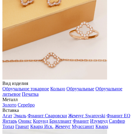
Вид изделия
Обручальное токарное
Кольцо
Обручальные
Обручальное
литьевое
Печатка
Металл
Золото
Серебро
Вставка
Агат
Эмаль
Фианит Сваровски
Жемчуг Swarovski
Фианит EQ
Янтарь
Оникс
Корунд
Бриллиант
Фианит
Изумруд
Сапфир
Топаз
Гранат
Кварц Иск.
Жемчуг
Муассанит
Кварц