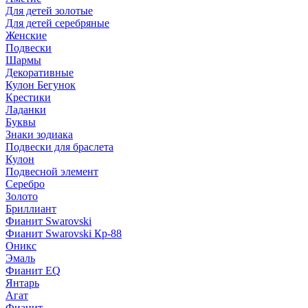
Для детей золотые
Для детей серебряные
Женские
Подвески
Шармы
Декоративные
Кулон Бегунок
Крестики
Ладанки
Буквы
Знаки зодиака
Подвески для браслета
Кулон
Подвесной элемент
Серебро
Золото
Бриллиант
Фианит Swarovski
Фианит Swarovski Кр-88
Оникс
Эмаль
Фианит EQ
Янтарь
Агат
Фианит