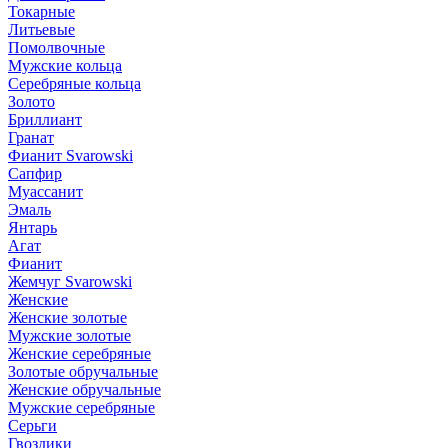
Токарные
Литьевые
Помолвочные
Мужские кольца
Серебряные кольца
Золото
Бриллиант
Гранат
Фианит Svarowski
Сапфир
Муассанит
Эмаль
Янтарь
Агат
Фианит
Жемчуг Svarowski
Женские
Женские золотые
Мужские золотые
Женские серебряные
Золотые обручальные
Женские обручальные
Мужские серебряные
Серьги
Гвоздики