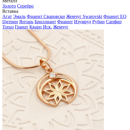
Металл
Золото
Серебро
Вставка
Агат
Эмаль
Фианит Сваровски
Жемчуг Swarovski
Фианит EQ
Цитрин
Янтарь
Бриллиант
Фианит
Изумруд
Рубин
Сапфир
Топаз
Гранат
Кварц Иск.
Жемчуг