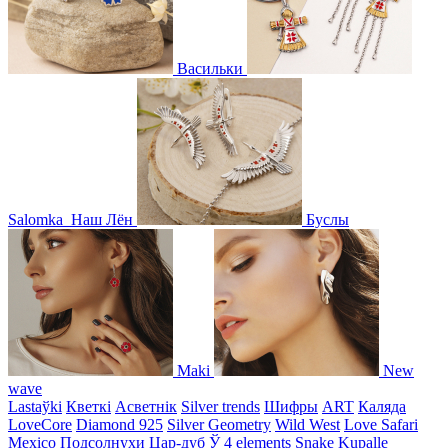
Васильки
Salomka
Наш Лён
Буслы
Maki
New
wave
Lastaўki
Кветкі
Асветнiк
Silver trends
Шифры
ART
Каляда
LoveCore
Diamond 925
Silver Geometry
Wild West
Love Safari
Mexico
Подсолнухи
Цар-дуб
Ў
4 elements
Snake
Kupalle