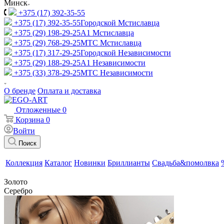
Минск
+375 (17) 392-35-55
+375 (17) 392-35-55
Городской Мстиславца
+375 (29) 198-29-25
A1 Мстиславца
+375 (29) 768-29-25
МТС Мстиславца
+375 (17) 317-29-25
Городской Независимости
+375 (29) 188-29-25
A1 Независимости
+375 (33) 378-29-25
МТС Независимости
О бренде
Оплата и доставка
Отложенные
0
Корзина
0
Войти
Поиск
Коллекция
Каталог
Новинки
Бриллианты
Свадьба&помолвка
Золото
Серебро