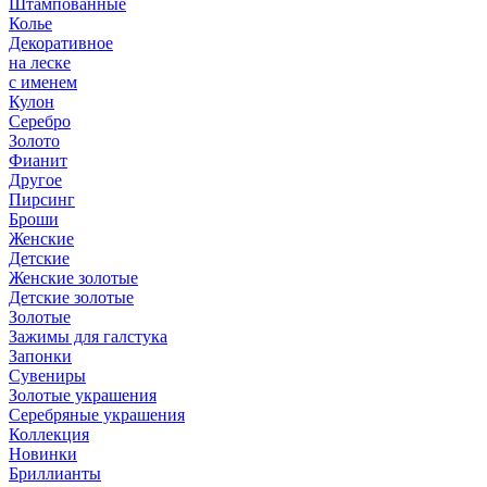
Штампованные
Колье
Декоративное
на леске
с именем
Кулон
Серебро
Золото
Фианит
Другое
Пирсинг
Броши
Женские
Детские
Женские золотые
Детские золотые
Золотые
Зажимы для галстука
Запонки
Сувениры
Золотые украшения
Серебряные украшения
Коллекция
Новинки
Бриллианты