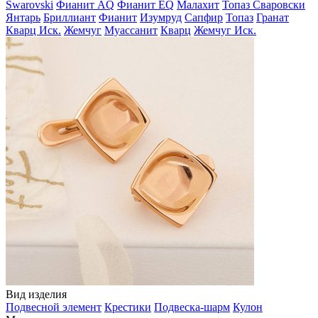
Swarovski
Фианит AQ
Фианит EQ
Малахит
Топаз Сваровски
Янтарь
Бриллиант
Фианит
Изумруд
Сапфир
Топаз
Гранат
Кварц Иск.
Жемчуг
Муассанит
Кварц
Жемчуг Иск.
Вид изделия
Подвесной элемент
Крестики
Подвеска-шарм
Кулон