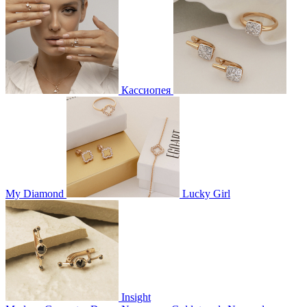
Кассиопея
My Diamond
Lucky Girl
Insight