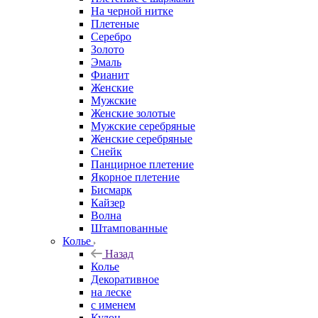
На черной нитке
Плетеные
Серебро
Золото
Эмаль
Фианит
Женские
Мужские
Женские золотые
Мужские серебряные
Женские серебряные
Снейк
Панцирное плетение
Якорное плетение
Бисмарк
Кайзер
Волна
Штампованные
Колье
Назад
Колье
Декоративное
на леске
с именем
Кулон