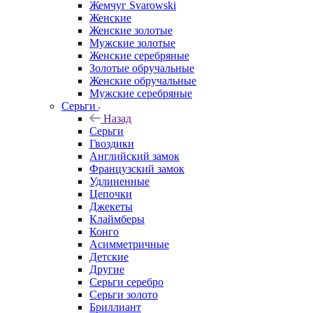
Жемчуг Svarowski
Женские
Женские золотые
Мужские золотые
Женские серебряные
Золотые обручальные
Женские обручальные
Мужские серебряные
Серьги
Назад
Серьги
Гвоздики
Английский замок
Французский замок
Удлиненные
Цепочки
Джекеты
Клаймберы
Конго
Асимметричные
Детские
Другие
Серьги серебро
Серьги золото
Бриллиант