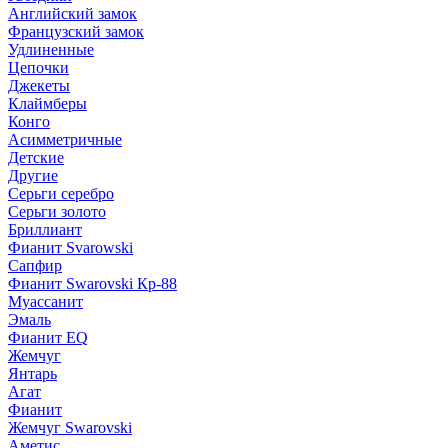
Английский замок
Французский замок
Удлиненные
Цепочки
Джекеты
Клаймберы
Конго
Асимметричные
Детские
Другие
Серьги серебро
Серьги золото
Бриллиант
Фианит Svarowski
Сапфир
Фианит Swarovski Кр-88
Муассанит
Эмаль
Фианит EQ
Жемчуг
Янтарь
Агат
Фианит
Жемчуг Swarovski
Аметис