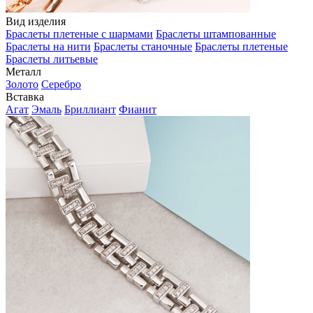
Вид изделия
Браслеты плетеные с шармами
Браслеты штампованные
Браслеты на нити
Браслеты станочные
Браслеты плетеные
Браслеты литьевые
Металл
Золото
Серебро
Вставка
Агат
Эмаль
Бриллиант
Фианит