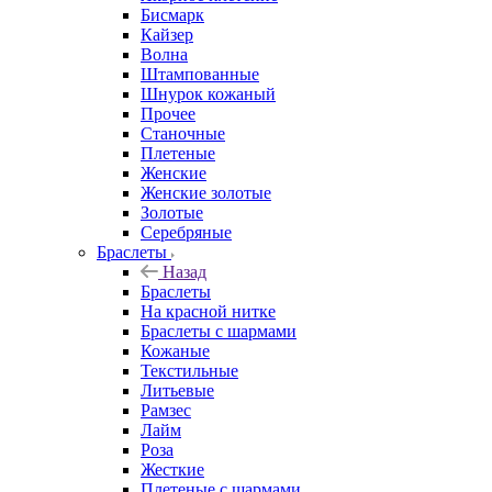
Бисмарк
Кайзер
Волна
Штампованные
Шнурок кожаный
Прочее
Станочные
Плетеные
Женские
Женские золотые
Золотые
Серебряные
Браслеты
Назад
Браслеты
На красной нитке
Браслеты с шармами
Кожаные
Текстильные
Литьевые
Рамзес
Лайм
Роза
Жесткие
Плетеные с шармами