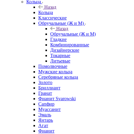
Кольца
Назад
Кольца
Классические
Обручальные (Ж и М)
Назад
Обручальные (Ж и М)
Гладкие
Комбинированные
Дизайнерские
Токарные
Литьевые
Помолвочные
Мужские кольца
Серебряные кольца
Золото
Бриллиант
Гранат
Фианит Svarowski
Сапфир
Муассанит
Эмаль
Янтарь
Агат
Фианит