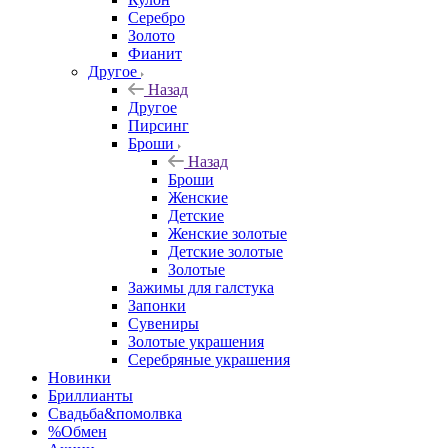
Серебро
Золото
Фианит
Другое
Назад
Другое
Пирсинг
Броши
Назад
Броши
Женские
Детские
Женские золотые
Детские золотые
Золотые
Зажимы для галстука
Запонки
Сувениры
Золотые украшения
Серебряные украшения
Новинки
Бриллианты
Свадьба&помолвка
%Обмен