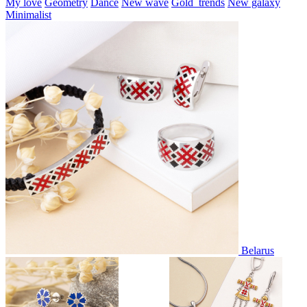
My love
Geometry
Dance
New wave
Gold_trends
New galaxy
Minimalist
Belarus