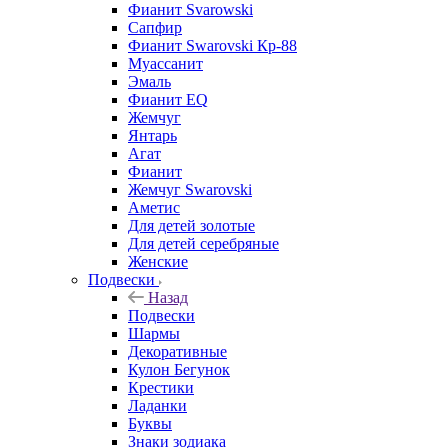
Фианит Svarowski
Сапфир
Фианит Swarovski Кр-88
Муассанит
Эмаль
Фианит EQ
Жемчуг
Янтарь
Агат
Фианит
Жемчуг Swarovski
Аметис
Для детей золотые
Для детей серебряные
Женские
Подвески
Назад
Подвески
Шармы
Декоративные
Кулон Бегунок
Крестики
Ладанки
Буквы
Знаки зодиака