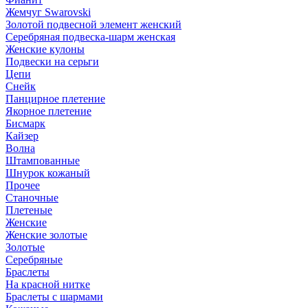
Жемчуг Swarovski
Золотой подвесной элемент женcкий
Серебряная подвеска-шарм женская
Женские кулоны
Подвески на серьги
Цепи
Снейк
Панцирное плетение
Якорное плетение
Бисмарк
Кайзер
Волна
Штампованные
Шнурок кожаный
Прочее
Станочные
Плетеные
Женские
Женские золотые
Золотые
Серебряные
Браслеты
На красной нитке
Браслеты с шармами