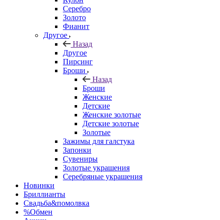
Серебро
Золото
Фианит
Другое
Назад
Другое
Пирсинг
Броши
Назад
Броши
Женские
Детские
Женские золотые
Детские золотые
Золотые
Зажимы для галстука
Запонки
Сувениры
Золотые украшения
Серебряные украшения
Новинки
Бриллианты
Свадьба&помолвка
%Обмен