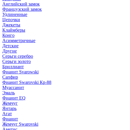
Английский замок
Французский замок
Удлиненные
Цепочки
Джекеты
Клаймберы
Конго
Асимметричные
Детские
Другие
Серьги серебро
Серьги золото
Бриллиант
Фианит Svarowski
Сапфир
Фианит Swarovski Кр-88
Муассанит
Эмаль
Фианит EQ
Жемчуг
Янтарь
Агат
Фианит
Жемчуг Swarovski
Аметис