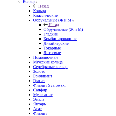
Кольца
Назад
Кольца
Классические
Обручальные (Ж и М)
Назад
Обручальные (Ж и М)
Гладкие
Комбинированные
Дизайнерские
Токарные
Литьевые
Помолвочные
Мужские кольца
Серебряные кольца
Золото
Бриллиант
Гранат
Фианит Svarowski
Сапфир
Муассанит
Эмаль
Янтарь
Агат
Фианит