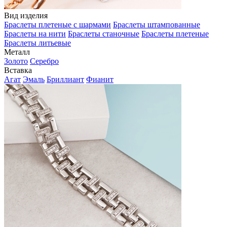
Вид изделия
Браслеты плетеные с шармами
Браслеты штампованные
Браслеты на нити
Браслеты станочные
Браслеты плетеные
Браслеты литьевые
Металл
Золото
Серебро
Вставка
Агат
Эмаль
Бриллиант
Фианит