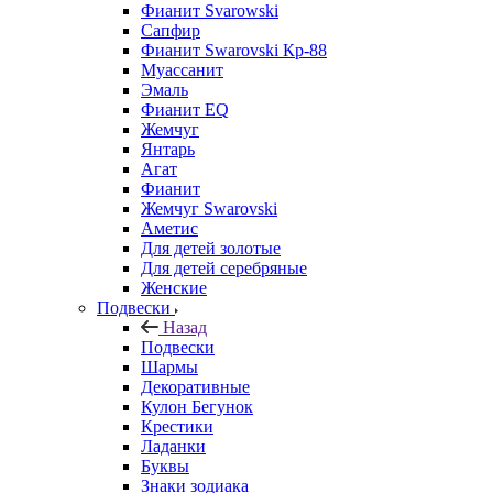
Фианит Svarowski
Сапфир
Фианит Swarovski Кр-88
Муассанит
Эмаль
Фианит EQ
Жемчуг
Янтарь
Агат
Фианит
Жемчуг Swarovski
Аметис
Для детей золотые
Для детей серебряные
Женские
Подвески
Назад
Подвески
Шармы
Декоративные
Кулон Бегунок
Крестики
Ладанки
Буквы
Знаки зодиака