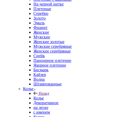
На черной нитке
Плетеные
Серебро
Золото
Эмаль
Фианит
Женские
Мужские
Женские золотые
Мужские серебряные
Женские серебряные
Снейк
Панцирное плетение
Якорное плетение
Бисмарк
Кайзер
Волна
Штампованные
Колье
Назад
Колье
Декоративное
на леске
с именем
Кулон