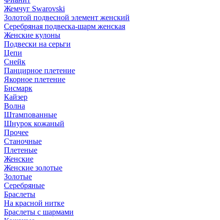
Жемчуг Swarovski
Золотой подвесной элемент женcкий
Серебряная подвеска-шарм женская
Женские кулоны
Подвески на серьги
Цепи
Снейк
Панцирное плетение
Якорное плетение
Бисмарк
Кайзер
Волна
Штампованные
Шнурок кожаный
Прочее
Станочные
Плетеные
Женские
Женские золотые
Золотые
Серебряные
Браслеты
На красной нитке
Браслеты с шармами