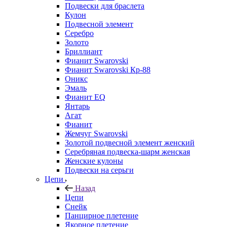
Подвески для браслета
Кулон
Подвесной элемент
Серебро
Золото
Бриллиант
Фианит Swarovski
Фианит Swarovski Кр-88
Оникс
Эмаль
Фианит EQ
Янтарь
Агат
Фианит
Жемчуг Swarovski
Золотой подвесной элемент женcкий
Серебряная подвеска-шарм женская
Женские кулоны
Подвески на серьги
Цепи
Назад
Цепи
Снейк
Панцирное плетение
Якорное плетение