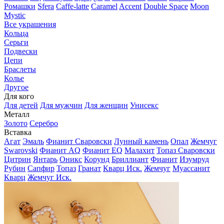
Ромашки
Sfera
Caffe-latte
Caramel
Accent
Double Space
Moon
Mystic
Все украшения
Кольца
Серьги
Подвески
Цепи
Браслеты
Колье
Другое
Для кого
Для детей
Для мужчин
Для женщин
Унисекс
Металл
Золото
Серебро
Вставка
Агат
Эмаль
Фианит Сваровски
Лунный камень
Опал
Жемчуг
Swarovski
Фианит AQ
Фианит EQ
Малахит
Топаз Сваровски
Цитрин
Янтарь
Оникс
Корунд
Бриллиант
Фианит
Изумруд
Рубин
Сапфир
Топаз
Гранат
Кварц Иск.
Жемчуг
Муассанит
Кварц
Жемчуг Иск.