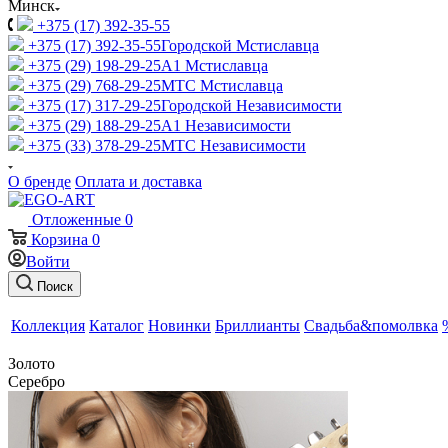
Минск
+375 (17) 392-35-55
+375 (17) 392-35-55
Городской Мстиславца
+375 (29) 198-29-25
A1 Мстиславца
+375 (29) 768-29-25
МТС Мстиславца
+375 (17) 317-29-25
Городской Независимости
+375 (29) 188-29-25
A1 Независимости
+375 (33) 378-29-25
МТС Независимости
О бренде
Оплата и доставка
Отложенные
0
Корзина
0
Войти
Поиск
Коллекция
Каталог
Новинки
Бриллианты
Свадьба&помолвка
Золото
Серебро