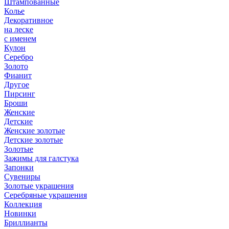
Штампованные
Колье
Декоративное
на леске
с именем
Кулон
Серебро
Золото
Фианит
Другое
Пирсинг
Броши
Женские
Детские
Женские золотые
Детские золотые
Золотые
Зажимы для галстука
Запонки
Сувениры
Золотые украшения
Серебряные украшения
Коллекция
Новинки
Бриллианты