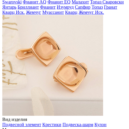
Swarovski
Фианит AQ
Фианит EQ
Малахит
Топаз Сваровски
Янтарь
Бриллиант
Фианит
Изумруд
Сапфир
Топаз
Гранат
Кварц Иск.
Жемчуг
Муассанит
Кварц
Жемчуг Иск.
Вид изделия
Подвесной элемент
Крестики
Подвеска-шарм
Кулон