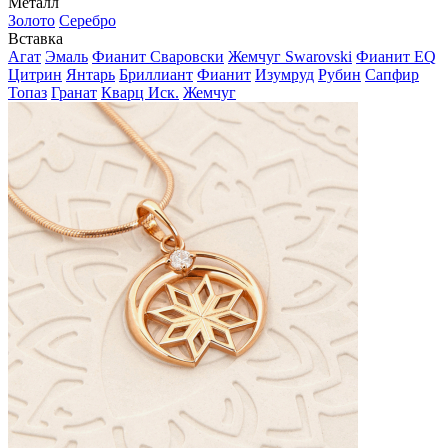
Металл
Золото
Серебро
Вставка
Агат
Эмаль
Фианит Сваровски
Жемчуг Swarovski
Фианит EQ
Цитрин
Янтарь
Бриллиант
Фианит
Изумруд
Рубин
Сапфир
Топаз
Гранат
Кварц Иск.
Жемчуг