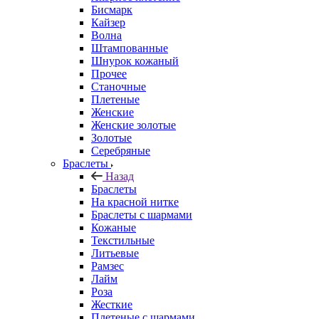
Бисмарк
Кайзер
Волна
Штампованные
Шнурок кожаный
Прочее
Станочные
Плетеные
Женские
Женские золотые
Золотые
Серебряные
Браслеты
Назад
Браслеты
На красной нитке
Браслеты с шармами
Кожаные
Текстильные
Литьевые
Рамзес
Лайм
Роза
Жесткие
Плетеные с шармами