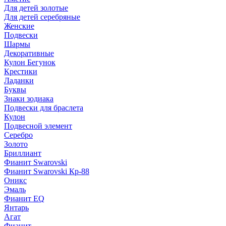
Для детей золотые
Для детей серебряные
Женские
Подвески
Шармы
Декоративные
Кулон Бегунок
Крестики
Ладанки
Буквы
Знаки зодиака
Подвески для браслета
Кулон
Подвесной элемент
Серебро
Золото
Бриллиант
Фианит Swarovski
Фианит Swarovski Кр-88
Оникс
Эмаль
Фианит EQ
Янтарь
Агат
Фианит