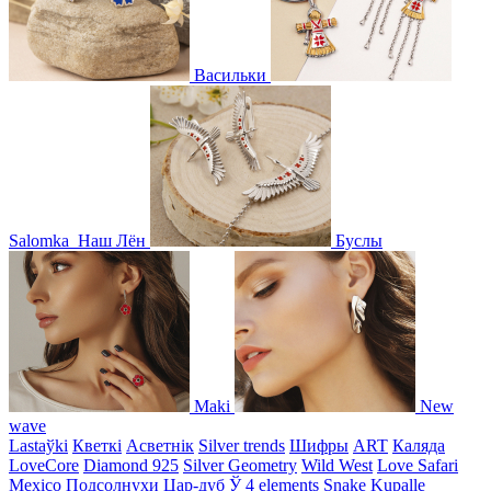
Васильки
Salomka
Наш Лён
Буслы
Maki
New
wave
Lastaўki
Кветкі
Асветнiк
Silver trends
Шифры
ART
Каляда
LoveCore
Diamond 925
Silver Geometry
Wild West
Love Safari
Mexico
Подсолнухи
Цар-дуб
Ў
4 elements
Snake
Kupalle