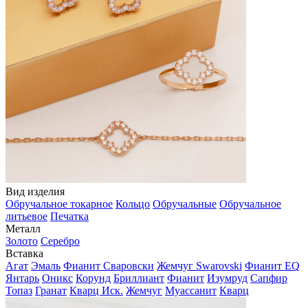
Вид изделия
Обручальное токарное
Кольцо
Обручальные
Обручальное
литьевое
Печатка
Металл
Золото
Серебро
Вставка
Агат
Эмаль
Фианит Сваровски
Жемчуг Swarovski
Фианит EQ
Янтарь
Оникс
Корунд
Бриллиант
Фианит
Изумруд
Сапфир
Топаз
Гранат
Кварц Иск.
Жемчуг
Муассанит
Кварц