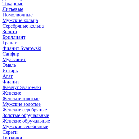
Токарные
Литьевые
Помолвочные
Мужские кольца
Серебряные кольца
Золото
Бриллиант
Гранат
Фианит Svarowski
Сапфир
Муассанит
Эмаль
Янтарь
Агат
Фианит
Жемчуг Svarowski
Женские
Женские золотые
Мужские золотые
Женские серебряные
Золотые обручальные
Женские обручальные
Мужские серебряные
Серьги
Гвоздики