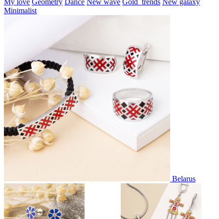
My love
Geometry
Dance
New wave
Gold_trends
New galaxy
Minimalist
Belarus