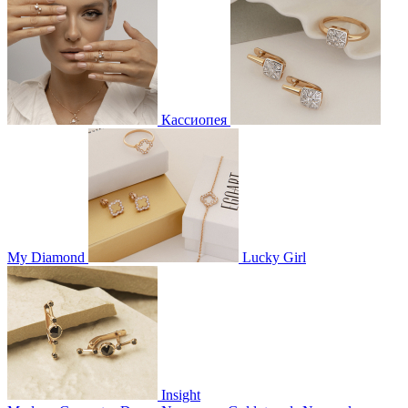
Кассиопея
My Diamond
Lucky Girl
Insight