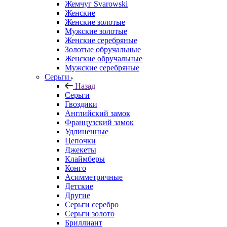
Жемчуг Svarowski
Женские
Женские золотые
Мужские золотые
Женские серебряные
Золотые обручальные
Женские обручальные
Мужские серебряные
Серьги
Назад
Серьги
Гвоздики
Английский замок
Французский замок
Удлиненные
Цепочки
Джекеты
Клаймберы
Конго
Асимметричные
Детские
Другие
Серьги серебро
Серьги золото
Бриллиант