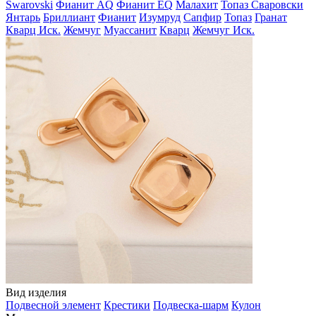
Swarovski
Фианит AQ
Фианит EQ
Малахит
Топаз Сваровски
Янтарь
Бриллиант
Фианит
Изумруд
Сапфир
Топаз
Гранат
Кварц Иск.
Жемчуг
Муассанит
Кварц
Жемчуг Иск.
Вид изделия
Подвесной элемент
Крестики
Подвеска-шарм
Кулон