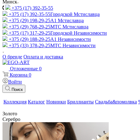
Минск
+375 (17) 392-35-55
+375 (17) 392-35-55
Городской Мстиславца
+375 (29) 198-29-25
A1 Мстиславца
+375 (29) 768-29-25
МТС Мстиславца
+375 (17) 317-29-25
Городской Независимости
+375 (29) 188-29-25
A1 Независимости
+375 (33) 378-29-25
МТС Независимости
О бренде
Оплата и доставка
Отложенные
0
Корзина
0
Войти
Поиск
Коллекция
Каталог
Новинки
Бриллианты
Свадьба&помолвка
Золото
Серебро