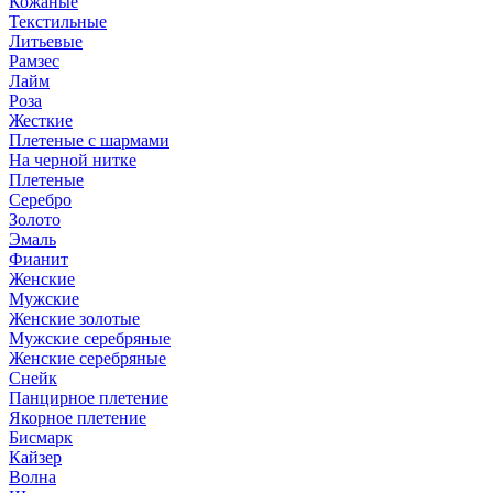
Кожаные
Текстильные
Литьевые
Рамзес
Лайм
Роза
Жесткие
Плетеные с шармами
На черной нитке
Плетеные
Серебро
Золото
Эмаль
Фианит
Женские
Мужские
Женские золотые
Мужские серебряные
Женские серебряные
Снейк
Панцирное плетение
Якорное плетение
Бисмарк
Кайзер
Волна