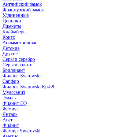
Английский замок
Французский замок
Удлиненные
Цепочки
Джекеты
Клаймберы
Конго
Асимметричные
Детские
Другие
Серьги серебро
Серьги золото
Бриллиант
Фианит Svarowski
Сапфир
Фианит Swarovski Кр-88
Муассанит
Эмаль
Фианит EQ
Жемчуг
Янтарь
Агат
Фианит
Жемчуг Swarovski
Аметис