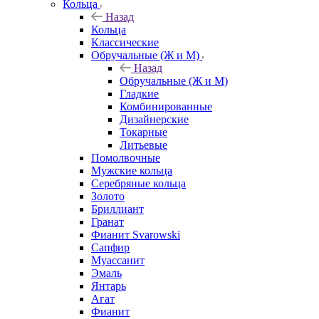
Кольца
Назад
Кольца
Классические
Обручальные (Ж и М)
Назад
Обручальные (Ж и М)
Гладкие
Комбинированные
Дизайнерские
Токарные
Литьевые
Помолвочные
Мужские кольца
Серебряные кольца
Золото
Бриллиант
Гранат
Фианит Svarowski
Сапфир
Муассанит
Эмаль
Янтарь
Агат
Фианит