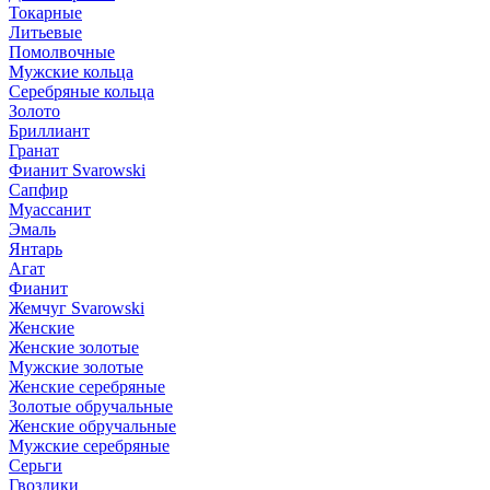
Токарные
Литьевые
Помолвочные
Мужские кольца
Серебряные кольца
Золото
Бриллиант
Гранат
Фианит Svarowski
Сапфир
Муассанит
Эмаль
Янтарь
Агат
Фианит
Жемчуг Svarowski
Женские
Женские золотые
Мужские золотые
Женские серебряные
Золотые обручальные
Женские обручальные
Мужские серебряные
Серьги
Гвоздики