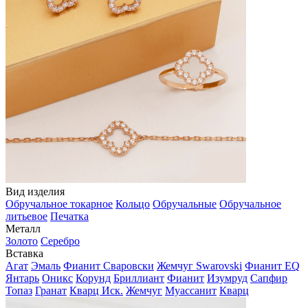
Вид изделия
Обручальное токарное
Кольцо
Обручальные
Обручальное
литьевое
Печатка
Металл
Золото
Серебро
Вставка
Агат
Эмаль
Фианит Сваровски
Жемчуг Swarovski
Фианит EQ
Янтарь
Оникс
Корунд
Бриллиант
Фианит
Изумруд
Сапфир
Топаз
Гранат
Кварц Иск.
Жемчуг
Муассанит
Кварц