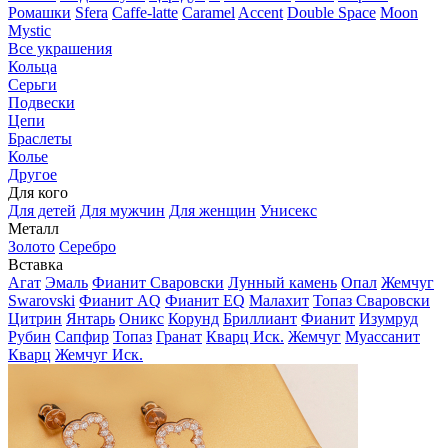
Ромашки
Sfera
Caffe-latte
Caramel
Accent
Double Space
Moon
Mystic
Все украшения
Кольца
Серьги
Подвески
Цепи
Браслеты
Колье
Другое
Для кого
Для детей
Для мужчин
Для женщин
Унисекс
Металл
Золото
Серебро
Вставка
Агат
Эмаль
Фианит Сваровски
Лунный камень
Опал
Жемчуг
Swarovski
Фианит AQ
Фианит EQ
Малахит
Топаз Сваровски
Цитрин
Янтарь
Оникс
Корунд
Бриллиант
Фианит
Изумруд
Рубин
Сапфир
Топаз
Гранат
Кварц Иск.
Жемчуг
Муассанит
Кварц
Жемчуг Иск.