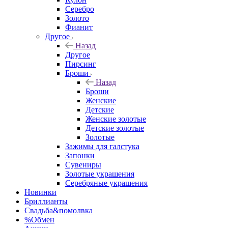
Серебро
Золото
Фианит
Другое
Назад
Другое
Пирсинг
Броши
Назад
Броши
Женские
Детские
Женские золотые
Детские золотые
Золотые
Зажимы для галстука
Запонки
Сувениры
Золотые украшения
Серебряные украшения
Новинки
Бриллианты
Свадьба&помолвка
%Обмен