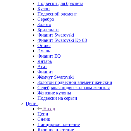
Подвески для браслета
Кулон
Подвесной элемент
Серебро
Золото
Бриллиант
Фианит Swarovski
Фианит Swarovski Кр-88
Оникс
Эмаль
Фианит EQ
Янтарь
Агат
Фианит
Жемчуг Swarovski
Золотой подвесной элемент женcкий
Серебряная подвеска-шарм женская
Женские кулоны
Подвески на серьги
Цепи
Назад
Цепи
Снейк
Панцирное плетение
Якорное плетение