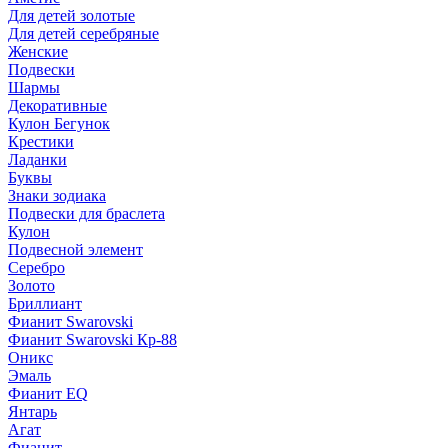
Для детей золотые
Для детей серебряные
Женские
Подвески
Шармы
Декоративные
Кулон Бегунок
Крестики
Ладанки
Буквы
Знаки зодиака
Подвески для браслета
Кулон
Подвесной элемент
Серебро
Золото
Бриллиант
Фианит Swarovski
Фианит Swarovski Кр-88
Оникс
Эмаль
Фианит EQ
Янтарь
Агат
Фианит