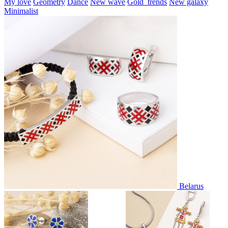
My love
Geometry
Dance
New wave
Gold_trends
New galaxy
Minimalist
Belarus