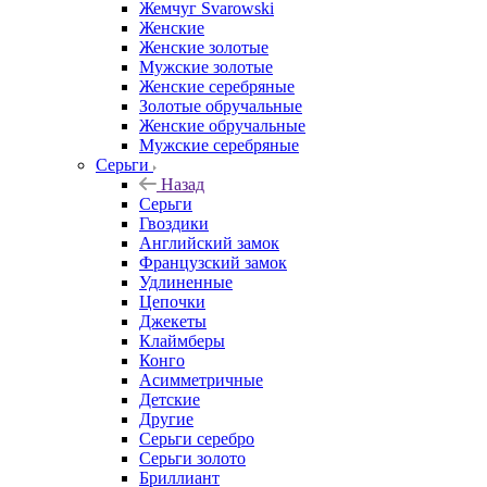
Жемчуг Svarowski
Женские
Женские золотые
Мужские золотые
Женские серебряные
Золотые обручальные
Женские обручальные
Мужские серебряные
Серьги
Назад
Серьги
Гвоздики
Английский замок
Французский замок
Удлиненные
Цепочки
Джекеты
Клаймберы
Конго
Асимметричные
Детские
Другие
Серьги серебро
Серьги золото
Бриллиант