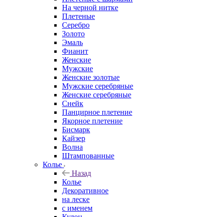
На черной нитке
Плетеные
Серебро
Золото
Эмаль
Фианит
Женские
Мужские
Женские золотые
Мужские серебряные
Женские серебряные
Снейк
Панцирное плетение
Якорное плетение
Бисмарк
Кайзер
Волна
Штампованные
Колье
Назад
Колье
Декоративное
на леске
с именем
Кулон