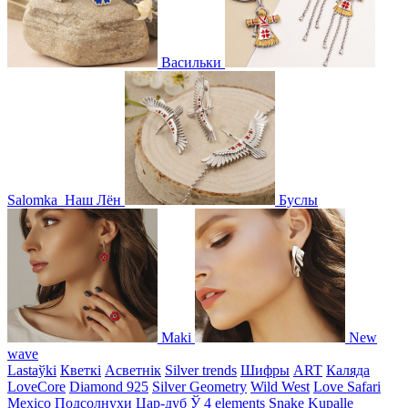
Васильки
Salomka
Наш Лён
Буслы
Maki
New
wave
Lastaўki
Кветкі
Асветнiк
Silver trends
Шифры
ART
Каляда
LoveCore
Diamond 925
Silver Geometry
Wild West
Love Safari
Mexico
Подсолнухи
Цар-дуб
Ў
4 elements
Snake
Kupalle