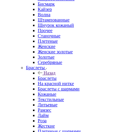
Бисмарк
Кайзер
Волна
Штампованные
Шнурок кожаный
Прочее
Станочные
Плетеные
Женские
Женские золотые
Золотые
Серебряные
Браслеты
Назад
Браслеты
На красной нитке
Браслеты с шармами
Кожаные
Текстильные
Литьевые
Рамзес
Лайм
Роза
Жесткие
Плетеные с шармами