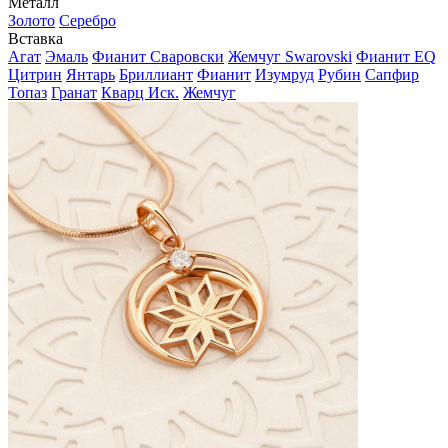
Металл
Золото
Серебро
Вставка
Агат
Эмаль
Фианит Сваровски
Жемчуг Swarovski
Фианит EQ
Цитрин
Янтарь
Бриллиант
Фианит
Изумруд
Рубин
Сапфир
Топаз
Гранат
Кварц Иск.
Жемчуг