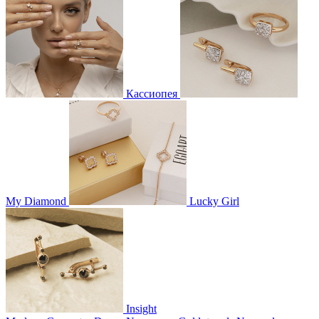
Кассиопея
My Diamond
Lucky Girl
Insight