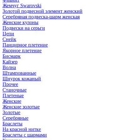
Жемчуг Swarovski
Золотой подвесной элемент женcкий
Серебряная подвеска-шарм женская
Женские кулоны
Подвески на серьги
Цепи
Снейк
Панцирное плетение
Якорное плетение
Бисмарк
Кайзер
Волна
Штампованные
Шнурок кожаный
Прочее
Станочные
Плетеные
Женские
Женские золотые
Золотые
Серебряные
Браслеты
На красной нитке
Браслеты с шармами