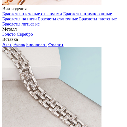
Вид изделия
Браслеты плетеные с шармами
Браслеты штампованные
Браслеты на нити
Браслеты станочные
Браслеты плетеные
Браслеты литьевые
Металл
Золото
Серебро
Вставка
Агат
Эмаль
Бриллиант
Фианит