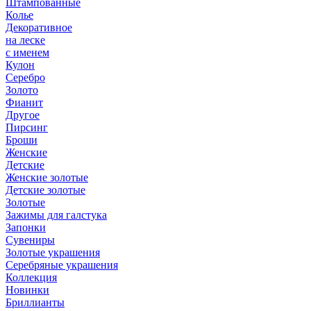
Штампованные
Колье
Декоративное
на леске
с именем
Кулон
Серебро
Золото
Фианит
Другое
Пирсинг
Броши
Женские
Детские
Женские золотые
Детские золотые
Золотые
Зажимы для галстука
Запонки
Сувениры
Золотые украшения
Серебряные украшения
Коллекция
Новинки
Бриллианты