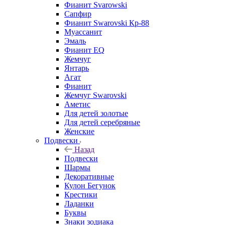
Фианит Svarowski
Сапфир
Фианит Swarovski Кр-88
Муассанит
Эмаль
Фианит EQ
Жемчуг
Янтарь
Агат
Фианит
Жемчуг Swarovski
Аметис
Для детей золотые
Для детей серебряные
Женские
Подвески
Назад
Подвески
Шармы
Декоративные
Кулон Бегунок
Крестики
Ладанки
Буквы
Знаки зодиака