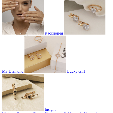
Кассиопея
My Diamond
Lucky Girl
Insight