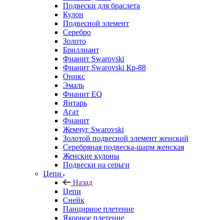
Подвески для браслета
Кулон
Подвесной элемент
Серебро
Золото
Бриллиант
Фианит Swarovski
Фианит Swarovski Кр-88
Оникс
Эмаль
Фианит EQ
Янтарь
Агат
Фианит
Жемчуг Swarovski
Золотой подвесной элемент женcкий
Серебряная подвеска-шарм женская
Женские кулоны
Подвески на серьги
Цепи
Назад
Цепи
Снейк
Панцирное плетение
Якорное плетение