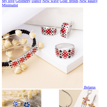
My love
Geometry
Dance
New wave
Gold_trends
New galaxy
Minimalist
Belarus