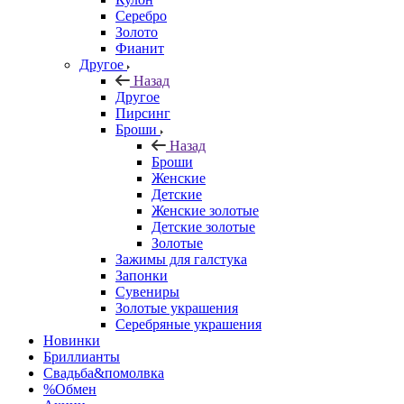
Серебро
Золото
Фианит
Другое
Назад
Другое
Пирсинг
Броши
Назад
Броши
Женские
Детские
Женские золотые
Детские золотые
Золотые
Зажимы для галстука
Запонки
Сувениры
Золотые украшения
Серебряные украшения
Новинки
Бриллианты
Свадьба&помолвка
%Обмен