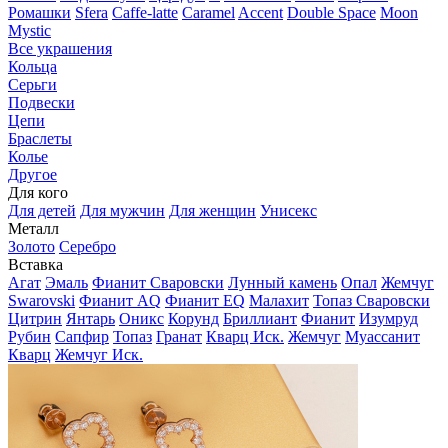
Ромашки
Sfera
Caffe-latte
Caramel
Accent
Double Space
Moon
Mystic
Все украшения
Кольца
Серьги
Подвески
Цепи
Браслеты
Колье
Другое
Для кого
Для детей
Для мужчин
Для женщин
Унисекс
Металл
Золото
Серебро
Вставка
Агат
Эмаль
Фианит Сваровски
Лунный камень
Опал
Жемчуг
Swarovski
Фианит AQ
Фианит EQ
Малахит
Топаз Сваровски
Цитрин
Янтарь
Оникс
Корунд
Бриллиант
Фианит
Изумруд
Рубин
Сапфир
Топаз
Гранат
Кварц Иск.
Жемчуг
Муассанит
Кварц
Жемчуг Иск.