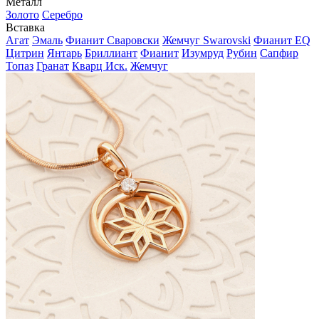
Металл
Золото
Серебро
Вставка
Агат
Эмаль
Фианит Сваровски
Жемчуг Swarovski
Фианит EQ
Цитрин
Янтарь
Бриллиант
Фианит
Изумруд
Рубин
Сапфир
Топаз
Гранат
Кварц Иск.
Жемчуг