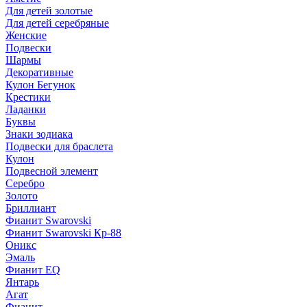
Для детей золотые
Для детей серебряные
Женские
Подвески
Шармы
Декоративные
Кулон Бегунок
Крестики
Ладанки
Буквы
Знаки зодиака
Подвески для браслета
Кулон
Подвесной элемент
Серебро
Золото
Бриллиант
Фианит Swarovski
Фианит Swarovski Кр-88
Оникс
Эмаль
Фианит EQ
Янтарь
Агат
Фианит