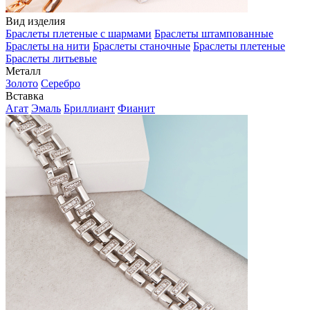
Вид изделия
Браслеты плетеные с шармами
Браслеты штампованные
Браслеты на нити
Браслеты станочные
Браслеты плетеные
Браслеты литьевые
Металл
Золото
Серебро
Вставка
Агат
Эмаль
Бриллиант
Фианит