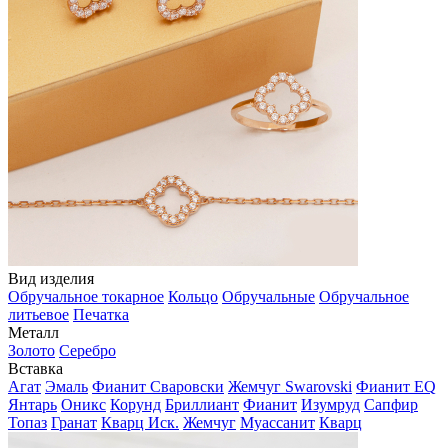
Вид изделия
Обручальное токарное
Кольцо
Обручальные
Обручальное
литьевое
Печатка
Металл
Золото
Серебро
Вставка
Агат
Эмаль
Фианит Сваровски
Жемчуг Swarovski
Фианит EQ
Янтарь
Оникс
Корунд
Бриллиант
Фианит
Изумруд
Сапфир
Топаз
Гранат
Кварц Иск.
Жемчуг
Муассанит
Кварц