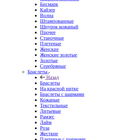
Бисмарк
Кайзер
Волна
Штампованные
Шнурок кожаный
Прочее
Станочные
Плетеные
Женские
Женские золотые
Золотые
Серебряные
Браслеты
Назад
Браслеты
На красной нитке
Браслеты с шармами
Кожаные
Текстильные
Литьевые
Рамзес
Лайм
Роза
Жесткие
Плетеные с шармами