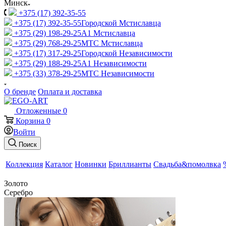
Минск
+375 (17) 392-35-55
+375 (17) 392-35-55
Городской Мстиславца
+375 (29) 198-29-25
A1 Мстиславца
+375 (29) 768-29-25
МТС Мстиславца
+375 (17) 317-29-25
Городской Независимости
+375 (29) 188-29-25
A1 Независимости
+375 (33) 378-29-25
МТС Независимости
О бренде
Оплата и доставка
Отложенные
0
Корзина
0
Войти
Поиск
Коллекция
Каталог
Новинки
Бриллианты
Свадьба&помолвка
Золото
Серебро