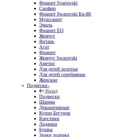
Фианит Svarowski
Сапфир
Фианит Swarovski Кр-88
Муассанит
Эмаль
Фианит EQ
Жемчуг
Янтарь
Агат
Фианит
Жемчуг Swarovski
Аметис
Для детей золотые
Для детей серебряные
Женские
Подвески
Назад
Подвески
Шармы
Декоративные
Кулон Бегунок
Крестики
Ладанки
Буквы
Знаки зодиака