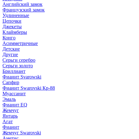
Английский замок
Французский замок
Удлиненные
Цепочки
Джекеты
Клаймберы
Конго
Асимметричные
Детские
Другие
Серьги серебро
Серьги золото
Бриллиант
Фианит Svarowski
Сапфир
Фианит Swarovski Кр-88
Муассанит
Эмаль
Фианит EQ
Жемчуг
Янтарь
Агат
Фианит
Жемчуг Swarovski
Аметис