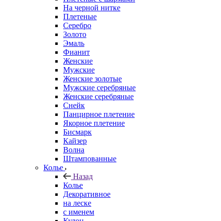
На черной нитке
Плетеные
Серебро
Золото
Эмаль
Фианит
Женские
Мужские
Женские золотые
Мужские серебряные
Женские серебряные
Снейк
Панцирное плетение
Якорное плетение
Бисмарк
Кайзер
Волна
Штампованные
Колье
Назад
Колье
Декоративное
на леске
с именем
Кулон