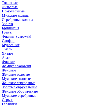
Токарные
Литьевые
Помолвочные
Мужские кольца
Серебряные кольца
Золото
Бриллиант
Гранат
Фианит Svarowski
Сапфир
Муассанит
Эмаль
Янтарь
Агат
Фианит
Жемчуг Svarowski
Женские
Женские золотые
Мужские золотые
Женские серебряные
Золотые обручальные
Женские обручальные
Мужские серебряные
Серьги
Гвоздики