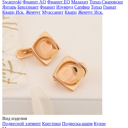
Swarovski
Фианит AQ
Фианит EQ
Малахит
Топаз Сваровски
Янтарь
Бриллиант
Фианит
Изумруд
Сапфир
Топаз
Гранат
Кварц Иск.
Жемчуг
Муассанит
Кварц
Жемчуг Иск.
Вид изделия
Подвесной элемент
Крестики
Подвеска-шарм
Кулон