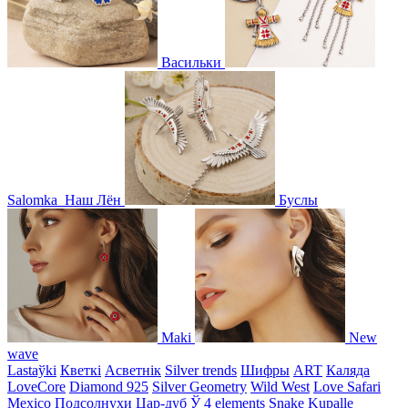
Васильки
Salomka
Наш Лён
Буслы
Maki
New
wave
Lastaўki
Кветкі
Асветнiк
Silver trends
Шифры
ART
Каляда
LoveCore
Diamond 925
Silver Geometry
Wild West
Love Safari
Mexico
Подсолнухи
Цар-дуб
Ў
4 elements
Snake
Kupalle