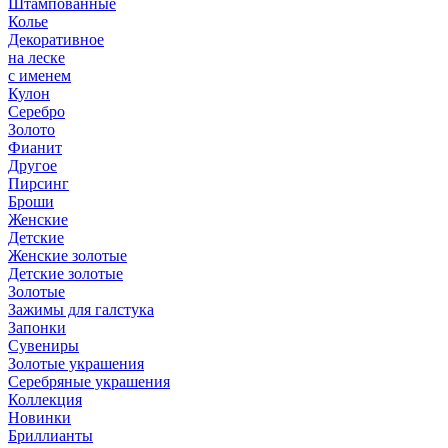
Штампованные
Колье
Декоративное
на леске
с именем
Кулон
Серебро
Золото
Фианит
Другое
Пирсинг
Броши
Женские
Детские
Женские золотые
Детские золотые
Золотые
Зажимы для галстука
Запонки
Сувениры
Золотые украшения
Серебряные украшения
Коллекция
Новинки
Бриллианты