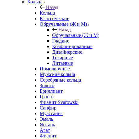
Кольца
Назад
Кольца
Классические
Обручальные (Ж и М)
Назад
Обручальные (Ж и М)
Гладкие
Комбинированные
Дизайнерские
Токарные
Литьевые
Помолвочные
Мужские кольца
Серебряные кольца
Золото
Бриллиант
Гранат
Фианит Svarowski
Сапфир
Муассанит
Эмаль
Янтарь
Агат
Фианит