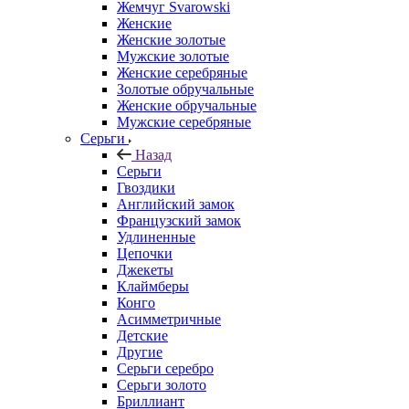
Жемчуг Svarowski
Женские
Женские золотые
Мужские золотые
Женские серебряные
Золотые обручальные
Женские обручальные
Мужские серебряные
Серьги
Назад
Серьги
Гвоздики
Английский замок
Французский замок
Удлиненные
Цепочки
Джекеты
Клаймберы
Конго
Асимметричные
Детские
Другие
Серьги серебро
Серьги золото
Бриллиант