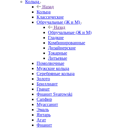
Кольца
Назад
Кольца
Классические
Обручальные (Ж и М)
Назад
Обручальные (Ж и М)
Гладкие
Комбинированные
Дизайнерские
Токарные
Литьевые
Помолвочные
Мужские кольца
Серебряные кольца
Золото
Бриллиант
Гранат
Фианит Svarowski
Сапфир
Муассанит
Эмаль
Янтарь
Агат
Фианит