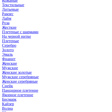
Кожаные
Текстильные
Литьевые
Рамзес
Лайм
Роза
Жесткие
Плетеные с шармами
На черной нитке
Плетеные
Серебро
Золото
Эмаль
Фианит
Женские
Мужские
Женские золотые
Мужские серебряные
Женские серебряные
Снейк
Панцирное плетение
Якорное плетение
Бисмарк
Кайзер
Волна