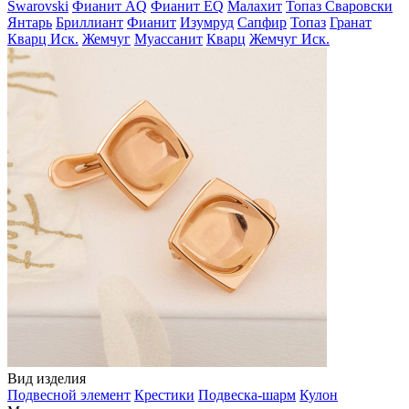
Swarovski
Фианит AQ
Фианит EQ
Малахит
Топаз Сваровски
Янтарь
Бриллиант
Фианит
Изумруд
Сапфир
Топаз
Гранат
Кварц Иск.
Жемчуг
Муассанит
Кварц
Жемчуг Иск.
Вид изделия
Подвесной элемент
Крестики
Подвеска-шарм
Кулон