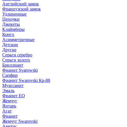
Английский замок
Французский замок
Удлиненные
Цепочки
Джекеты
Клаймберы
Конго
Асимметричные
Детские
Другие
Серьги серебро
Серьги золото
Бриллиант
Фианит Svarowski
Сапфир
Фианит Swarovski Кр-88
Муассанит
Эмаль
Фианит EQ
Жемчуг
Янтарь
Агат
Фианит
Жемчуг Swarovski
Аметис