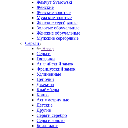
Жемчуг Svarowski
Женские
Женские золотые
Мужские золотые
Женские серебряные
Золотые обручальные
Женские обручальные
Мужские серебряные
Серьги
Назад
Серьги
Гвоздики
Английский замок
Французский замок
Удлиненные
Цепочки
Джекеты
Клаймберы
Конго
Асимметричные
Детские
Другие
Серьги серебро
Серьги золото
Бриллиант