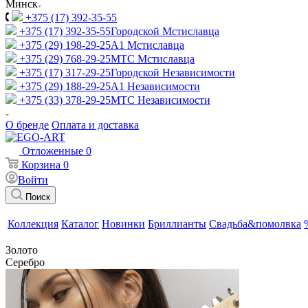
Минск
+375 (17) 392-35-55
+375 (17) 392-35-55
Городской Мстиславца
+375 (29) 198-29-25
A1 Мстиславца
+375 (29) 768-29-25
МТС Мстиславца
+375 (17) 317-29-25
Городской Независимости
+375 (29) 188-29-25
A1 Независимости
+375 (33) 378-29-25
МТС Независимости
О бренде
Оплата и доставка
Отложенные
0
Корзина
0
Войти
Поиск
Коллекция
Каталог
Новинки
Бриллианты
Свадьба&помолвка
Золото
Серебро