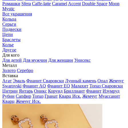
Ромашки
Sfera
Caffe-latte
Caramel
Accent
Double Space
Moon
Mystic
Все украшения
Кольца
Серьги
Подвески
Цепи
Браслеты
Колье
Другое
Для кого
Для детей
Для мужчин
Для женщин
Унисекс
Металл
Золото
Серебро
Вставка
Агат
Эмаль
Фианит Сваровски
Лунный камень
Опал
Жемчуг
Swarovski
Фианит AQ
Фианит EQ
Малахит
Топаз Сваровски
Цитрин
Янтарь
Оникс
Корунд
Бриллиант
Фианит
Изумруд
Рубин
Сапфир
Топаз
Гранат
Кварц Иск.
Жемчуг
Муассанит
Кварц
Жемчуг Иск.