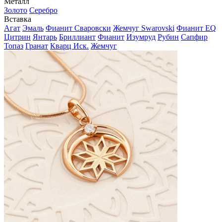
Металл
Золото
Серебро
Вставка
Агат
Эмаль
Фианит Сваровски
Жемчуг Swarovski
Фианит EQ
Цитрин
Янтарь
Бриллиант
Фианит
Изумруд
Рубин
Сапфир
Топаз
Гранат
Кварц Иск.
Жемчуг