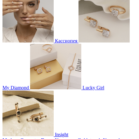
Кассиопея
My Diamond
Lucky Girl
Insight