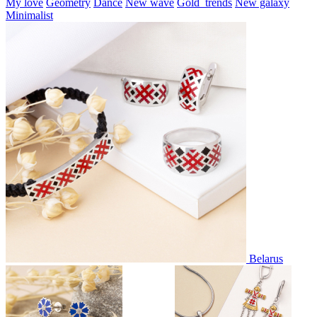
My love
Geometry
Dance
New wave
Gold_trends
New galaxy
Minimalist
Belarus