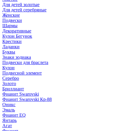
Для детей золотые
Для детей серебряные
Женские
Подвески
Шармы
Декоративные
Кулон Бегунок
Крестики
Ладанки
Буквы
Знаки зодиака
Подвески для браслета
Кулон
Подвесной элемент
Серебро
Золото
Бриллиант
Фианит Swarovski
Фианит Swarovski Кр-88
Оникс
Эмаль
Фианит EQ
Янтарь
Агат
Фианит