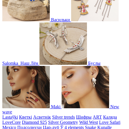
Васильки
Salomka
Наш Лён
Буслы
Maki
New
wave
Lastaўki
Кветкі
Асветнiк
Silver trends
Шифры
ART
Каляда
LoveCore
Diamond 925
Silver Geometry
Wild West
Love Safari
Mexico
Подсолнухи
Цар-дуб
Ў
4 elements
Snake
Kupalle