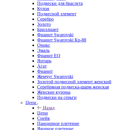
Подвески для браслета
Кулон
Подвесной элемент
Серебро
Золото
Бриллиант
Фианит Swarovski
Фианит Swarovski Кр-88
Оникс
Эмаль
Фианит EQ
Янтарь
Агат
Фианит
Жемчуг Swarovski
Золотой подвесной элемент женcкий
Серебряная подвеска-шарм женская
Женские кулоны
Подвески на серьги
Цепи
Назад
Цепи
Снейк
Панцирное плетение
Якорное плетение