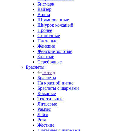
Бисмарк
Кайзер
Волна
Штампованные
Шнурок кожаный
Прочее
Станочные
Плетеные
Женские
Женские золотые
Золотые
Серебряные
Браслеты
Назад
Браслеты
На красной нитке
Браслеты с шармами
Кожаные
Текстильные
Литьевые
Рамзес
Лайм
Роза
Жесткие
Плетеные с шармами