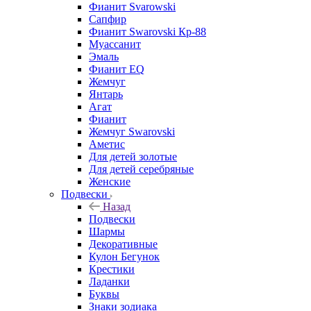
Фианит Svarowski
Сапфир
Фианит Swarovski Кр-88
Муассанит
Эмаль
Фианит EQ
Жемчуг
Янтарь
Агат
Фианит
Жемчуг Swarovski
Аметис
Для детей золотые
Для детей серебряные
Женские
Подвески
Назад
Подвески
Шармы
Декоративные
Кулон Бегунок
Крестики
Ладанки
Буквы
Знаки зодиака