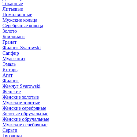
Токарные
Литьевые
Помолвочные
Мужские кольца
Серебряные кольца
Золото
Бриллиант
Гранат
Фианит Svarowski
Сапфир
Муассанит
Эмаль
Янтарь
Агат
Фианит
Жемчуг Svarowski
Женские
Женские золотые
Мужские золотые
Женские серебряные
Золотые обручальные
Женские обручальные
Мужские серебряные
Серьги
Гвоздики