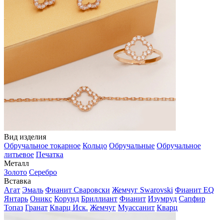
Вид изделия
Обручальное токарное
Кольцо
Обручальные
Обручальное
литьевое
Печатка
Металл
Золото
Серебро
Вставка
Агат
Эмаль
Фианит Сваровски
Жемчуг Swarovski
Фианит EQ
Янтарь
Оникс
Корунд
Бриллиант
Фианит
Изумруд
Сапфир
Топаз
Гранат
Кварц Иск.
Жемчуг
Муассанит
Кварц