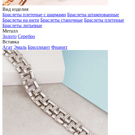
Вид изделия
Браслеты плетеные с шармами
Браслеты штампованные
Браслеты на нити
Браслеты станочные
Браслеты плетеные
Браслеты литьевые
Металл
Золото
Серебро
Вставка
Агат
Эмаль
Бриллиант
Фианит