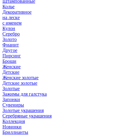
Штампованные
Колье
Декоративное
на леске
с именем
Кулон
Серебро
Золото
Фианит
Другое
Пирсинг
Броши
Женские
Детские
Женские золотые
Детские золотые
Золотые
Зажимы для галстука
Запонки
Сувениры
Золотые украшения
Серебряные украшения
Коллекция
Новинки
Бриллианты