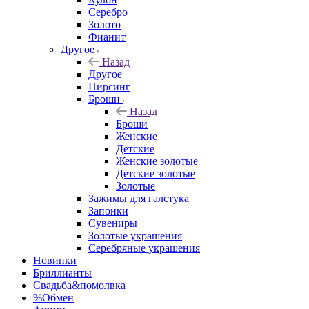
Серебро
Золото
Фианит
Другое
Назад
Другое
Пирсинг
Броши
Назад
Броши
Женские
Детские
Женские золотые
Детские золотые
Золотые
Зажимы для галстука
Запонки
Сувениры
Золотые украшения
Серебряные украшения
Новинки
Бриллианты
Свадьба&помолвка
%Обмен