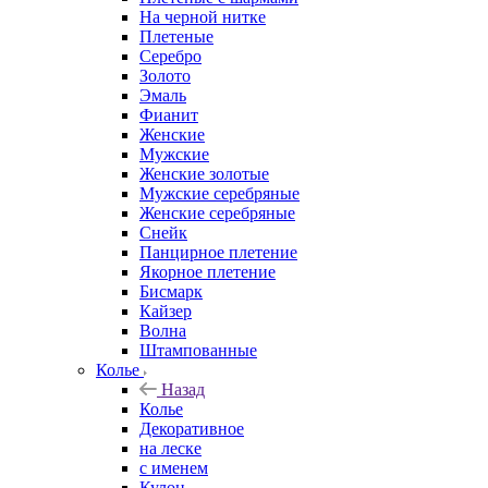
На черной нитке
Плетеные
Серебро
Золото
Эмаль
Фианит
Женские
Мужские
Женские золотые
Мужские серебряные
Женские серебряные
Снейк
Панцирное плетение
Якорное плетение
Бисмарк
Кайзер
Волна
Штампованные
Колье
Назад
Колье
Декоративное
на леске
с именем
Кулон