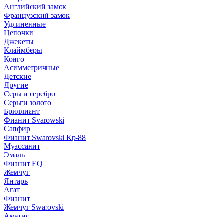
Английский замок
Французский замок
Удлиненные
Цепочки
Джекеты
Клаймберы
Конго
Асимметричные
Детские
Другие
Серьги серебро
Серьги золото
Бриллиант
Фианит Svarowski
Сапфир
Фианит Swarovski Кр-88
Муассанит
Эмаль
Фианит EQ
Жемчуг
Янтарь
Агат
Фианит
Жемчуг Swarovski
Аметис