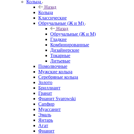
Кольца
Назад
Кольца
Классические
Обручальные (Ж и М)
Назад
Обручальные (Ж и М)
Гладкие
Комбинированные
Дизайнерские
Токарные
Литьевые
Помолвочные
Мужские кольца
Серебряные кольца
Золото
Бриллиант
Гранат
Фианит Svarowski
Сапфир
Муассанит
Эмаль
Янтарь
Агат
Фианит