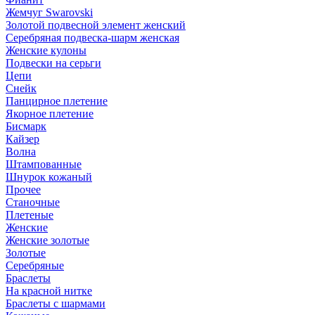
Жемчуг Swarovski
Золотой подвесной элемент женcкий
Серебряная подвеска-шарм женская
Женские кулоны
Подвески на серьги
Цепи
Снейк
Панцирное плетение
Якорное плетение
Бисмарк
Кайзер
Волна
Штампованные
Шнурок кожаный
Прочее
Станочные
Плетеные
Женские
Женские золотые
Золотые
Серебряные
Браслеты
На красной нитке
Браслеты с шармами