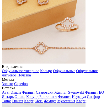
Вид изделия
Обручальное токарное
Кольцо
Обручальные
Обручальное
литьевое
Печатка
Металл
Золото
Серебро
Вставка
Агат
Эмаль
Фианит Сваровски
Жемчуг Swarovski
Фианит EQ
Янтарь
Оникс
Корунд
Бриллиант
Фианит
Изумруд
Сапфир
Топаз
Гранат
Кварц Иск.
Жемчуг
Муассанит
Кварц