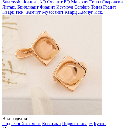
Swarovski
Фианит AQ
Фианит EQ
Малахит
Топаз Сваровски
Янтарь
Бриллиант
Фианит
Изумруд
Сапфир
Топаз
Гранат
Кварц Иск.
Жемчуг
Муассанит
Кварц
Жемчуг Иск.
Вид изделия
Подвесной элемент
Крестики
Подвеска-шарм
Кулон