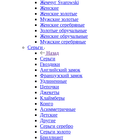
Жемчуг Svarowski
Женские
Женские золотые
Мужские золотые
Женские серебряные
Золотые обручальные
Женские обручальные
Мужские серебряные
Серьги
Назад
Серьги
Гвоздики
Английский замок
Французский замок
Удлиненные
Цепочки
Джекеты
Клаймберы
Конго
Асимметричные
Детские
Другие
Серьги серебро
Серьги золото
Бриллиант