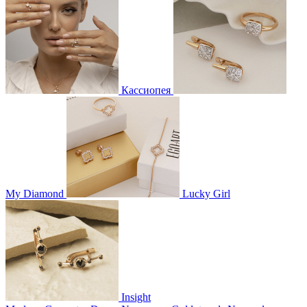
Кассиопея
My Diamond
Lucky Girl
Insight