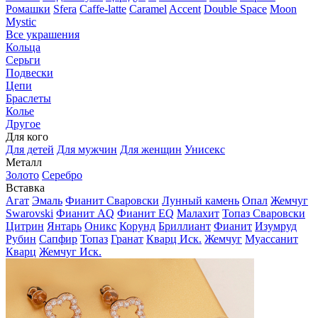
Ромашки
Sfera
Caffe-latte
Caramel
Accent
Double Space
Moon
Mystic
Все украшения
Кольца
Серьги
Подвески
Цепи
Браслеты
Колье
Другое
Для кого
Для детей
Для мужчин
Для женщин
Унисекс
Металл
Золото
Серебро
Вставка
Агат
Эмаль
Фианит Сваровски
Лунный камень
Опал
Жемчуг
Swarovski
Фианит AQ
Фианит EQ
Малахит
Топаз Сваровски
Цитрин
Янтарь
Оникс
Корунд
Бриллиант
Фианит
Изумруд
Рубин
Сапфир
Топаз
Гранат
Кварц Иск.
Жемчуг
Муассанит
Кварц
Жемчуг Иск.