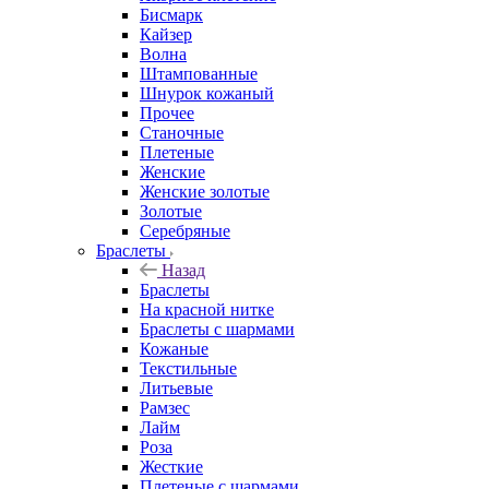
Бисмарк
Кайзер
Волна
Штампованные
Шнурок кожаный
Прочее
Станочные
Плетеные
Женские
Женские золотые
Золотые
Серебряные
Браслеты
Назад
Браслеты
На красной нитке
Браслеты с шармами
Кожаные
Текстильные
Литьевые
Рамзес
Лайм
Роза
Жесткие
Плетеные с шармами