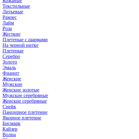
Кожаные
Текстильные
Литьевые
Рамзес
Лайм
Роза
Жесткие
Плетеные с шармами
На черной нитке
Плетеные
Серебро
Золото
Эмаль
Фианит
Женские
Мужские
Женские золотые
Мужские серебряные
Женские серебряные
Снейк
Панцирное плетение
Якорное плетение
Бисмарк
Кайзер
Волна