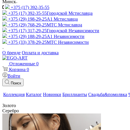
Минск
+375 (17) 392-35-55
+375 (17) 392-35-55
Городской Мстиславца
+375 (29) 198-29-25
A1 Мстиславца
+375 (29) 768-29-25
МТС Мстиславца
+375 (17) 317-29-25
Городской Независимости
+375 (29) 188-29-25
A1 Независимости
+375 (33) 378-29-25
МТС Независимости
О бренде
Оплата и доставка
Отложенные
0
Корзина
0
Войти
Поиск
Коллекция
Каталог
Новинки
Бриллианты
Свадьба&помолвка
Золото
Серебро