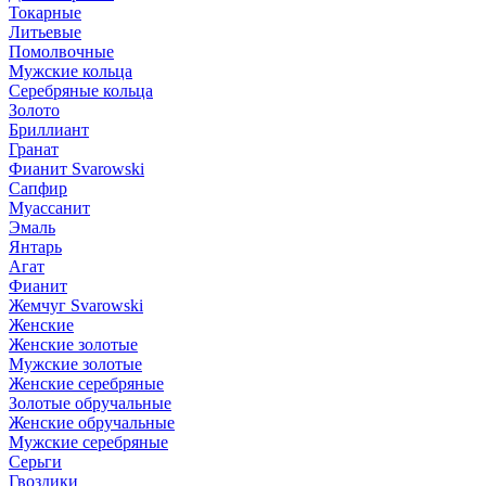
Токарные
Литьевые
Помолвочные
Мужские кольца
Серебряные кольца
Золото
Бриллиант
Гранат
Фианит Svarowski
Сапфир
Муассанит
Эмаль
Янтарь
Агат
Фианит
Жемчуг Svarowski
Женские
Женские золотые
Мужские золотые
Женские серебряные
Золотые обручальные
Женские обручальные
Мужские серебряные
Серьги
Гвоздики