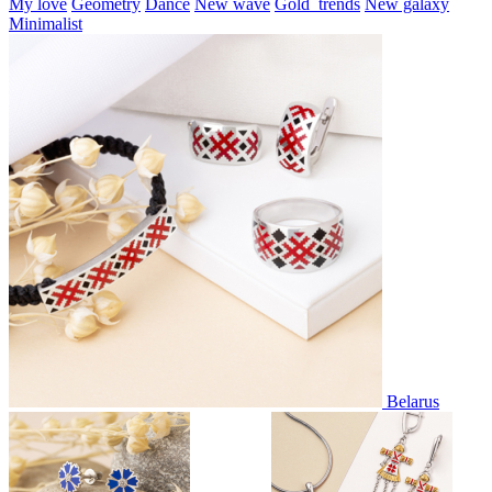
My love
Geometry
Dance
New wave
Gold_trends
New galaxy
Minimalist
Belarus