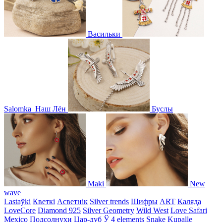
Васильки
Salomka
Наш Лён
Буслы
Maki
New
wave
Lastaўki
Кветкі
Асветнiк
Silver trends
Шифры
ART
Каляда
LoveCore
Diamond 925
Silver Geometry
Wild West
Love Safari
Mexico
Подсолнухи
Цар-дуб
Ў
4 elements
Snake
Kupalle