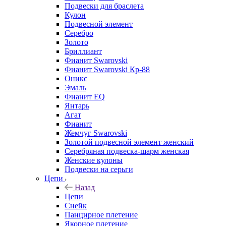
Подвески для браслета
Кулон
Подвесной элемент
Серебро
Золото
Бриллиант
Фианит Swarovski
Фианит Swarovski Кр-88
Оникс
Эмаль
Фианит EQ
Янтарь
Агат
Фианит
Жемчуг Swarovski
Золотой подвесной элемент женcкий
Серебряная подвеска-шарм женская
Женские кулоны
Подвески на серьги
Цепи
Назад
Цепи
Снейк
Панцирное плетение
Якорное плетение