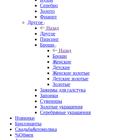
Серебро
Золото
Фианит
Другое
Назад
Другое
Пирсинг
Броши
Назад
Броши
Женские
Детские
Женские золотые
Детские золотые
Золотые
Зажимы для галстука
Запонки
Сувениры
Золотые украшения
Серебряные украшения
Новинки
Бриллианты
Свадьба&помолвка
%Обмен