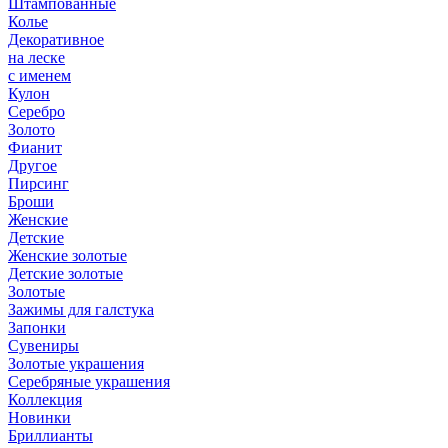
Штампованные
Колье
Декоративное
на леске
с именем
Кулон
Серебро
Золото
Фианит
Другое
Пирсинг
Броши
Женские
Детские
Женские золотые
Детские золотые
Золотые
Зажимы для галстука
Запонки
Сувениры
Золотые украшения
Серебряные украшения
Коллекция
Новинки
Бриллианты