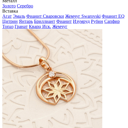
Металл
Золото
Серебро
Вставка
Агат
Эмаль
Фианит Сваровски
Жемчуг Swarovski
Фианит EQ
Цитрин
Янтарь
Бриллиант
Фианит
Изумруд
Рубин
Сапфир
Топаз
Гранат
Кварц Иск.
Жемчуг