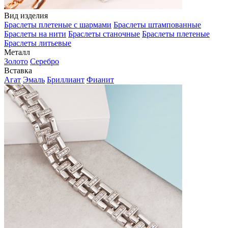
Вид изделия
Браслеты плетеные с шармами
Браслеты штампованные
Браслеты на нити
Браслеты станочные
Браслеты плетеные
Браслеты литьевые
Металл
Золото
Серебро
Вставка
Агат
Эмаль
Бриллиант
Фианит