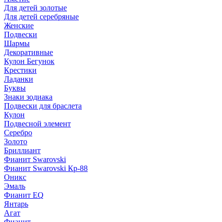
Для детей золотые
Для детей серебряные
Женские
Подвески
Шармы
Декоративные
Кулон Бегунок
Крестики
Ладанки
Буквы
Знаки зодиака
Подвески для браслета
Кулон
Подвесной элемент
Серебро
Золото
Бриллиант
Фианит Swarovski
Фианит Swarovski Кр-88
Оникс
Эмаль
Фианит EQ
Янтарь
Агат
Фианит