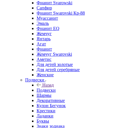
Фианит Svarowski
Сапфир
Фианит Swarovski Кр-88
Муассанит
Эмаль
Фианит EQ
Жемчуг
Янтарь
Агат
Фианит
Жемчуг Swarovski
Аметис
Для детей золотые
Для детей серебряные
Женские
Подвески
Назад
Подвески
Шармы
Декоративные
Кулон Бегунок
Крестики
Ладанки
Буквы
Знаки зодиака