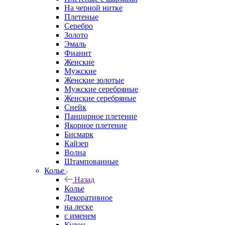
На черной нитке
Плетеные
Серебро
Золото
Эмаль
Фианит
Женские
Мужские
Женские золотые
Мужские серебряные
Женские серебряные
Снейк
Панцирное плетение
Якорное плетение
Бисмарк
Кайзер
Волна
Штампованные
Колье
Назад
Колье
Декоративное
на леске
с именем
Кулон