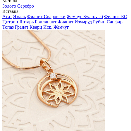
Металл
Золото
Серебро
Вставка
Агат
Эмаль
Фианит Сваровски
Жемчуг Swarovski
Фианит EQ
Цитрин
Янтарь
Бриллиант
Фианит
Изумруд
Рубин
Сапфир
Топаз
Гранат
Кварц Иск.
Жемчуг