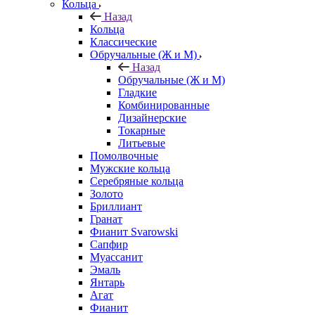
Кольца
Назад
Кольца
Классические
Обручальные (Ж и М)
Назад
Обручальные (Ж и М)
Гладкие
Комбинированные
Дизайнерские
Токарные
Литьевые
Помолвочные
Мужские кольца
Серебряные кольца
Золото
Бриллиант
Гранат
Фианит Svarowski
Сапфир
Муассанит
Эмаль
Янтарь
Агат
Фианит