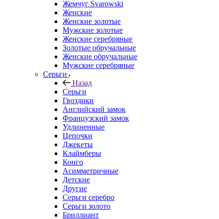
Жемчуг Svarowski
Женские
Женские золотые
Мужские золотые
Женские серебряные
Золотые обручальные
Женские обручальные
Мужские серебряные
Серьги
Назад
Серьги
Гвоздики
Английский замок
Французский замок
Удлиненные
Цепочки
Джекеты
Клаймберы
Конго
Асимметричные
Детские
Другие
Серьги серебро
Серьги золото
Бриллиант