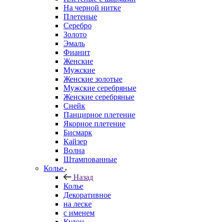
На черной нитке
Плетеные
Серебро
Золото
Эмаль
Фианит
Женские
Мужские
Женские золотые
Мужские серебряные
Женские серебряные
Снейк
Панцирное плетение
Якорное плетение
Бисмарк
Кайзер
Волна
Штампованные
Колье
Назад
Колье
Декоративное
на леске
с именем
Кулон