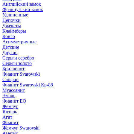
Английский замок
Французский замок
Удлиненные
Цепочки
Джекеты
Клаймберы
Конго
Асимметричные
Детские
Другие
Серьги серебро
Серьги золото
Бриллиант
Фианит Svarowski
Сапфир
Фианит Swarovski Кр-88
Муассанит
Эмаль
Фианит EQ
Жемчуг
Янтарь
Агат
Фианит
Жемчуг Swarovski
Аметис