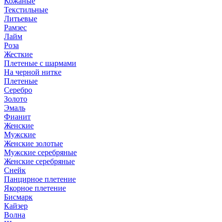
Кожаные
Текстильные
Литьевые
Рамзес
Лайм
Роза
Жесткие
Плетеные с шармами
На черной нитке
Плетеные
Серебро
Золото
Эмаль
Фианит
Женские
Мужские
Женские золотые
Мужские серебряные
Женские серебряные
Снейк
Панцирное плетение
Якорное плетение
Бисмарк
Кайзер
Волна