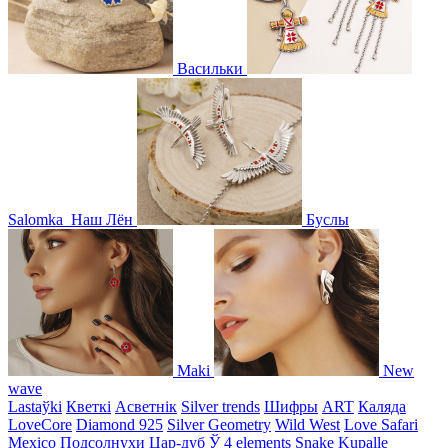
Васильки
Salomka
Наш Лён
Буслы
Maki
New
wave
Lastaўki
Кветкі
Асветнiк
Silver trends
Шифры
ART
Каляда
LoveCore
Diamond 925
Silver Geometry
Wild West
Love Safari
Mexico
Подсолнухи
Цар-дуб
Ў
4 elements
Snake
Kupalle