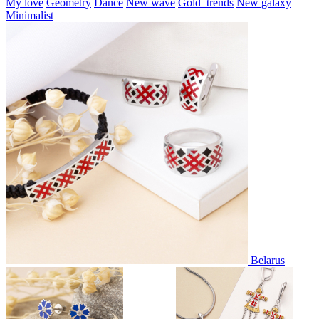
My love
Geometry
Dance
New wave
Gold_trends
New galaxy
Minimalist
Belarus