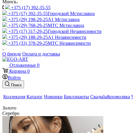
Минск
+375 (17) 392-35-55
+375 (17) 392-35-55
Городской Мстиславца
+375 (29) 198-29-25
A1 Мстиславца
+375 (29) 768-29-25
МТС Мстиславца
+375 (17) 317-29-25
Городской Независимости
+375 (29) 188-29-25
A1 Независимости
+375 (33) 378-29-25
МТС Независимости
О бренде
Оплата и доставка
Отложенные
0
Корзина
0
Войти
Поиск
Коллекция
Каталог
Новинки
Бриллианты
Свадьба&помолвка
Золото
Серебро