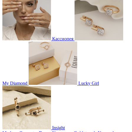
Кассиопея
My Diamond
Lucky Girl
Insight