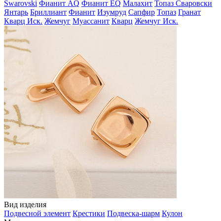
Swarovski
Фианит AQ
Фианит EQ
Малахит
Топаз Сваровски
Янтарь
Бриллиант
Фианит
Изумруд
Сапфир
Топаз
Гранат
Кварц Иск.
Жемчуг
Муассанит
Кварц
Жемчуг Иск.
Вид изделия
Подвесной элемент
Крестики
Подвеска-шарм
Кулон