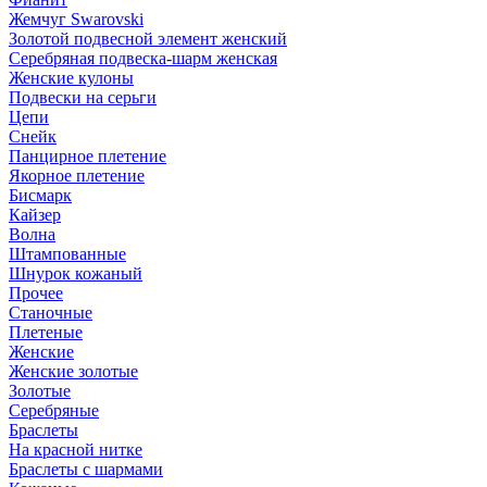
Жемчуг Swarovski
Золотой подвесной элемент женcкий
Серебряная подвеска-шарм женская
Женские кулоны
Подвески на серьги
Цепи
Снейк
Панцирное плетение
Якорное плетение
Бисмарк
Кайзер
Волна
Штампованные
Шнурок кожаный
Прочее
Станочные
Плетеные
Женские
Женские золотые
Золотые
Серебряные
Браслеты
На красной нитке
Браслеты с шармами