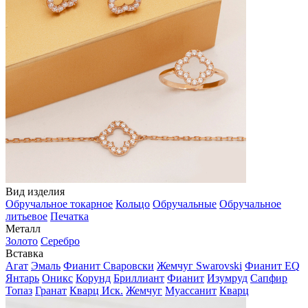
Вид изделия
Обручальное токарное
Кольцо
Обручальные
Обручальное
литьевое
Печатка
Металл
Золото
Серебро
Вставка
Агат
Эмаль
Фианит Сваровски
Жемчуг Swarovski
Фианит EQ
Янтарь
Оникс
Корунд
Бриллиант
Фианит
Изумруд
Сапфир
Топаз
Гранат
Кварц Иск.
Жемчуг
Муассанит
Кварц