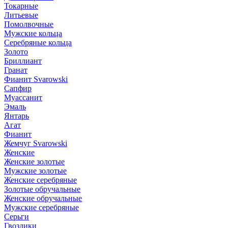
Токарные
Литьевые
Помолвочные
Мужские кольца
Серебряные кольца
Золото
Бриллиант
Гранат
Фианит Svarowski
Сапфир
Муассанит
Эмаль
Янтарь
Агат
Фианит
Жемчуг Svarowski
Женские
Женские золотые
Мужские золотые
Женские серебряные
Золотые обручальные
Женские обручальные
Мужские серебряные
Серьги
Гвоздики