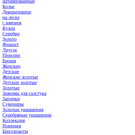
Штампованные
Колье
Декоративное
на леске
с именем
Кулон
Серебро
Золото
Фианит
Другое
Пирсинг
Броши
Женские
Детские
Женские золотые
Детские золотые
Золотые
Зажимы для галстука
Запонки
Сувениры
Золотые украшения
Серебряные украшения
Коллекция
Новинки
Бриллианты