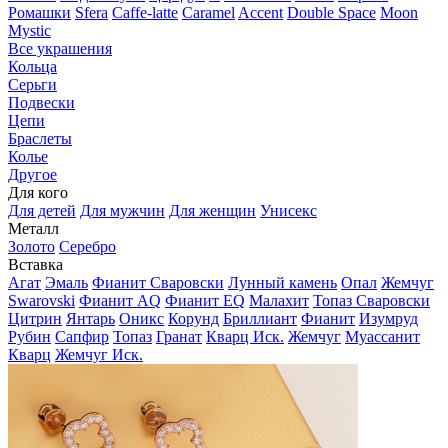
Ромашки
Sfera
Caffe-latte
Caramel
Accent
Double Space
Moon
Mystic
Все украшения
Кольца
Серьги
Подвески
Цепи
Браслеты
Колье
Другое
Для кого
Для детей
Для мужчин
Для женщин
Унисекс
Металл
Золото
Серебро
Вставка
Агат
Эмаль
Фианит Сваровски
Лунный камень
Опал
Жемчуг
Swarovski
Фианит AQ
Фианит EQ
Малахит
Топаз Сваровски
Цитрин
Янтарь
Оникс
Корунд
Бриллиант
Фианит
Изумруд
Рубин
Сапфир
Топаз
Гранат
Кварц Иск.
Жемчуг
Муассанит
Кварц
Жемчуг Иск.