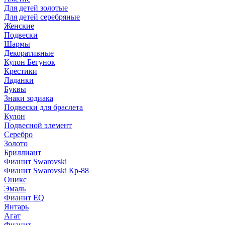
Для детей золотые
Для детей серебряные
Женские
Подвески
Шармы
Декоративные
Кулон Бегунок
Крестики
Ладанки
Буквы
Знаки зодиака
Подвески для браслета
Кулон
Подвесной элемент
Серебро
Золото
Бриллиант
Фианит Swarovski
Фианит Swarovski Кр-88
Оникс
Эмаль
Фианит EQ
Янтарь
Агат
Фианит