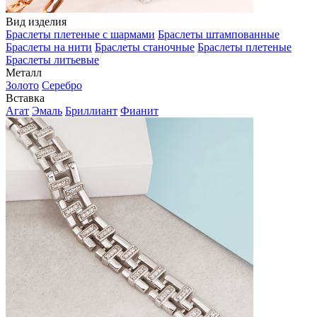
Вид изделия
Браслеты плетеные с шармами
Браслеты штампованные
Браслеты на нити
Браслеты станочные
Браслеты плетеные
Браслеты литьевые
Металл
Золото
Серебро
Вставка
Агат
Эмаль
Бриллиант
Фианит