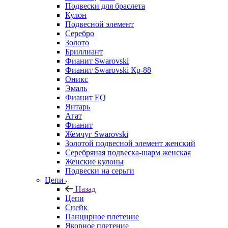
Подвески для браслета
Кулон
Подвесной элемент
Серебро
Золото
Бриллиант
Фианит Swarovski
Фианит Swarovski Кр-88
Оникс
Эмаль
Фианит EQ
Янтарь
Агат
Фианит
Жемчуг Swarovski
Золотой подвесной элемент женcкий
Серебряная подвеска-шарм женская
Женские кулоны
Подвески на серьги
Цепи
Назад
Цепи
Снейк
Панцирное плетение
Якорное плетение