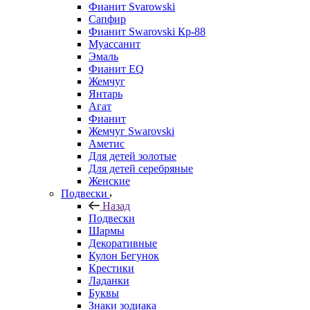
Фианит Svarowski
Сапфир
Фианит Swarovski Кр-88
Муассанит
Эмаль
Фианит EQ
Жемчуг
Янтарь
Агат
Фианит
Жемчуг Swarovski
Аметис
Для детей золотые
Для детей серебряные
Женские
Подвески
Назад
Подвески
Шармы
Декоративные
Кулон Бегунок
Крестики
Ладанки
Буквы
Знаки зодиака