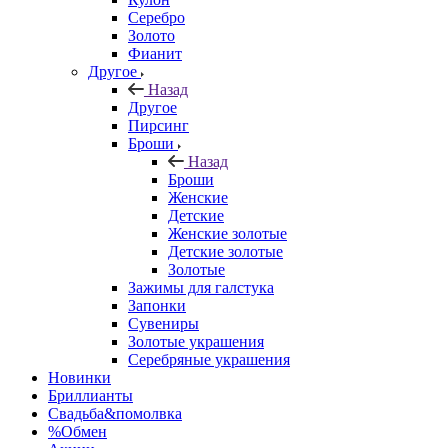
Серебро
Золото
Фианит
Другое
Назад
Другое
Пирсинг
Броши
Назад
Броши
Женские
Детские
Женские золотые
Детские золотые
Золотые
Зажимы для галстука
Запонки
Сувениры
Золотые украшения
Серебряные украшения
Новинки
Бриллианты
Свадьба&помолвка
%Обмен