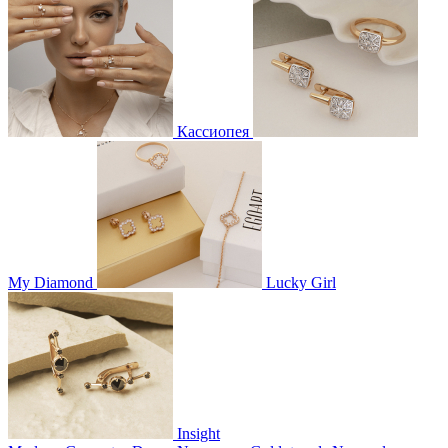
Кассиопея
My Diamond
Lucky Girl
Insight