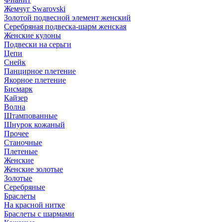
Жемчуг Swarovski
Золотой подвесной элемент женcкий
Серебряная подвеска-шарм женская
Женские кулоны
Подвески на серьги
Цепи
Снейк
Панцирное плетение
Якорное плетение
Бисмарк
Кайзер
Волна
Штампованные
Шнурок кожаный
Прочее
Станочные
Плетеные
Женские
Женские золотые
Золотые
Серебряные
Браслеты
На красной нитке
Браслеты с шармами