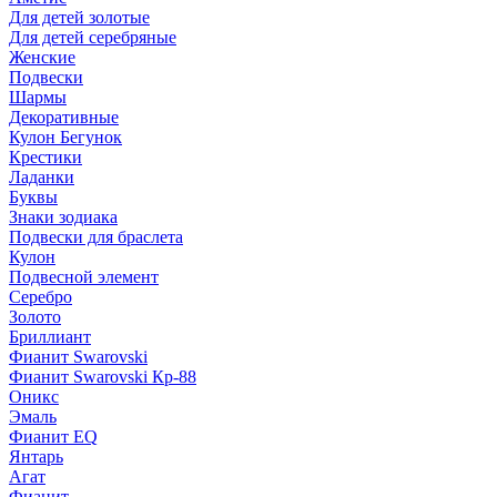
Для детей золотые
Для детей серебряные
Женские
Подвески
Шармы
Декоративные
Кулон Бегунок
Крестики
Ладанки
Буквы
Знаки зодиака
Подвески для браслета
Кулон
Подвесной элемент
Серебро
Золото
Бриллиант
Фианит Swarovski
Фианит Swarovski Кр-88
Оникс
Эмаль
Фианит EQ
Янтарь
Агат
Фианит