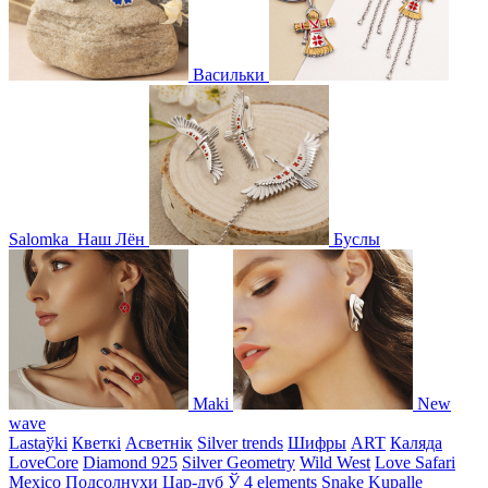
Васильки
Salomka
Наш Лён
Буслы
Maki
New
wave
Lastaўki
Кветкі
Асветнiк
Silver trends
Шифры
ART
Каляда
LoveCore
Diamond 925
Silver Geometry
Wild West
Love Safari
Mexico
Подсолнухи
Цар-дуб
Ў
4 elements
Snake
Kupalle