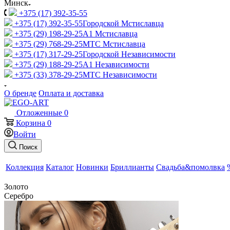
Минск
+375 (17) 392-35-55
+375 (17) 392-35-55
Городской Мстиславца
+375 (29) 198-29-25
A1 Мстиславца
+375 (29) 768-29-25
МТС Мстиславца
+375 (17) 317-29-25
Городской Независимости
+375 (29) 188-29-25
A1 Независимости
+375 (33) 378-29-25
МТС Независимости
О бренде
Оплата и доставка
Отложенные
0
Корзина
0
Войти
Поиск
Коллекция
Каталог
Новинки
Бриллианты
Свадьба&помолвка
Золото
Серебро