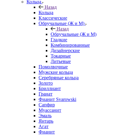
Кольца
Назад
Кольца
Классические
Обручальные (Ж и М)
Назад
Обручальные (Ж и М)
Гладкие
Комбинированные
Дизайнерские
Токарные
Литьевые
Помолвочные
Мужские кольца
Серебряные кольца
Золото
Бриллиант
Гранат
Фианит Svarowski
Сапфир
Муассанит
Эмаль
Янтарь
Агат
Фианит