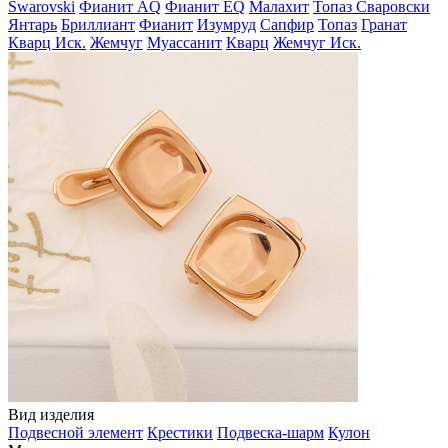
Swarovski
Фианит AQ
Фианит EQ
Малахит
Топаз Сваровски
Янтарь
Бриллиант
Фианит
Изумруд
Сапфир
Топаз
Гранат
Кварц Иск.
Жемчуг
Муассанит
Кварц
Жемчуг Иск.
Вид изделия
Подвесной элемент
Крестики
Подвеска-шарм
Кулон