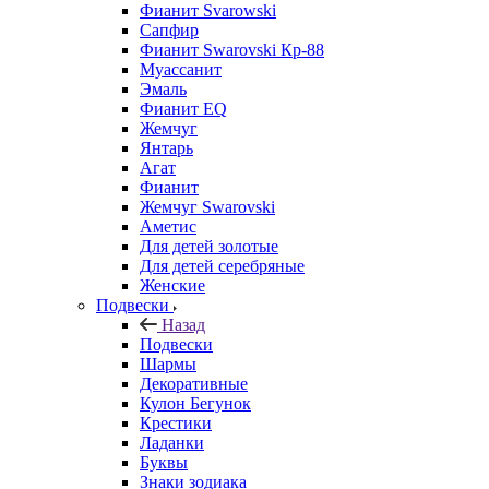
Фианит Svarowski
Сапфир
Фианит Swarovski Кр-88
Муассанит
Эмаль
Фианит EQ
Жемчуг
Янтарь
Агат
Фианит
Жемчуг Swarovski
Аметис
Для детей золотые
Для детей серебряные
Женские
Подвески
Назад
Подвески
Шармы
Декоративные
Кулон Бегунок
Крестики
Ладанки
Буквы
Знаки зодиака