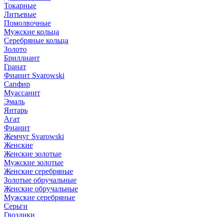
Токарные
Литьевые
Помолвочные
Мужские кольца
Серебряные кольца
Золото
Бриллиант
Гранат
Фианит Svarowski
Сапфир
Муассанит
Эмаль
Янтарь
Агат
Фианит
Жемчуг Svarowski
Женские
Женские золотые
Мужские золотые
Женские серебряные
Золотые обручальные
Женские обручальные
Мужские серебряные
Серьги
Гвоздики