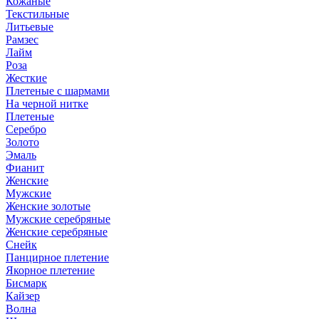
Кожаные
Текстильные
Литьевые
Рамзес
Лайм
Роза
Жесткие
Плетеные с шармами
На черной нитке
Плетеные
Серебро
Золото
Эмаль
Фианит
Женские
Мужские
Женские золотые
Мужские серебряные
Женские серебряные
Снейк
Панцирное плетение
Якорное плетение
Бисмарк
Кайзер
Волна