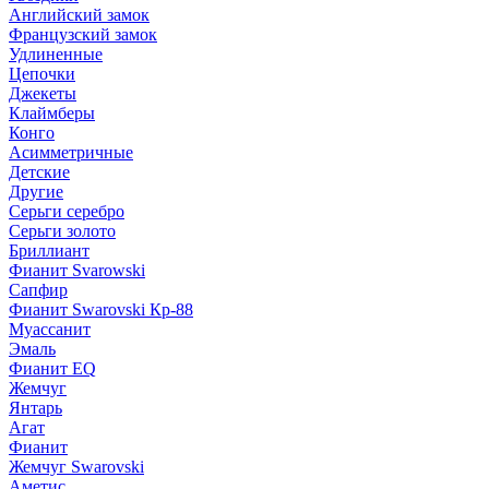
Английский замок
Французский замок
Удлиненные
Цепочки
Джекеты
Клаймберы
Конго
Асимметричные
Детские
Другие
Серьги серебро
Серьги золото
Бриллиант
Фианит Svarowski
Сапфир
Фианит Swarovski Кр-88
Муассанит
Эмаль
Фианит EQ
Жемчуг
Янтарь
Агат
Фианит
Жемчуг Swarovski
Аметис