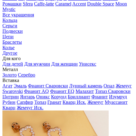
Ромашки
Sfera
Caffe-latte
Caramel
Accent
Double Space
Moon
Mystic
Все украшения
Кольца
Серьги
Подвески
Цепи
Браслеты
Колье
Другое
Для кого
Для детей
Для мужчин
Для женщин
Унисекс
Металл
Золото
Серебро
Вставка
Агат
Эмаль
Фианит Сваровски
Лунный камень
Опал
Жемчуг
Swarovski
Фианит AQ
Фианит EQ
Малахит
Топаз Сваровски
Цитрин
Янтарь
Оникс
Корунд
Бриллиант
Фианит
Изумруд
Рубин
Сапфир
Топаз
Гранат
Кварц Иск.
Жемчуг
Муассанит
Кварц
Жемчуг Иск.