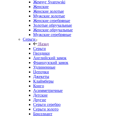
Жемчуг Svarowski
Женские
Женские золотые
Мужские золотые
Женские серебряные
Золотые обручальные
Женские обручальные
Мужские серебряные
Серьги
Назад
Серьги
Гвоздики
Английский замок
Французский замок
Удлиненные
Цепочки
Джекеты
Клаймберы
Конго
Асимметричные
Детские
Другие
Серьги серебро
Серьги золото
Бриллиант