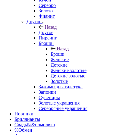
Серебро
Золото
Фианит
Другое
Назад
Другое
Пирсинг
Броши
Назад
Броши
Женские
Детские
Женские золотые
Детские золотые
Золотые
Зажимы для галстука
Запонки
Сувениры
Золотые украшения
Серебряные украшения
Новинки
Бриллианты
Свадьба&помолвка
%Обмен