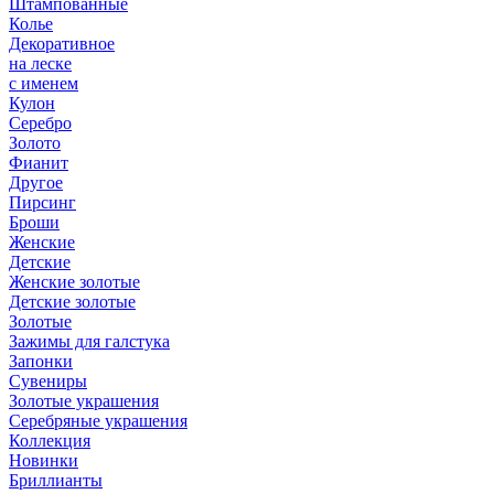
Штампованные
Колье
Декоративное
на леске
с именем
Кулон
Серебро
Золото
Фианит
Другое
Пирсинг
Броши
Женские
Детские
Женские золотые
Детские золотые
Золотые
Зажимы для галстука
Запонки
Сувениры
Золотые украшения
Серебряные украшения
Коллекция
Новинки
Бриллианты