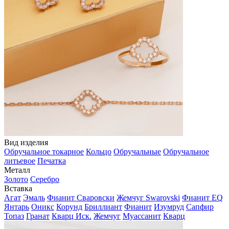
Вид изделия
Обручальное токарное
Кольцо
Обручальные
Обручальное
литьевое
Печатка
Металл
Золото
Серебро
Вставка
Агат
Эмаль
Фианит Сваровски
Жемчуг Swarovski
Фианит EQ
Янтарь
Оникс
Корунд
Бриллиант
Фианит
Изумруд
Сапфир
Топаз
Гранат
Кварц Иск.
Жемчуг
Муассанит
Кварц