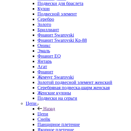
Подвески для браслета
Кулон
Подвесной элемент
Серебро
Золото
Бриллиант
Фианит Swarovski
Фианит Swarovski Кр-88
Оникс
Эмаль
Фианит EQ
Янтарь
Агат
Фианит
Жемчуг Swarovski
Золотой подвесной элемент женcкий
Серебряная подвеска-шарм женская
Женские кулоны
Подвески на серьги
Цепи
Назад
Цепи
Снейк
Панцирное плетение
Якорное плетение