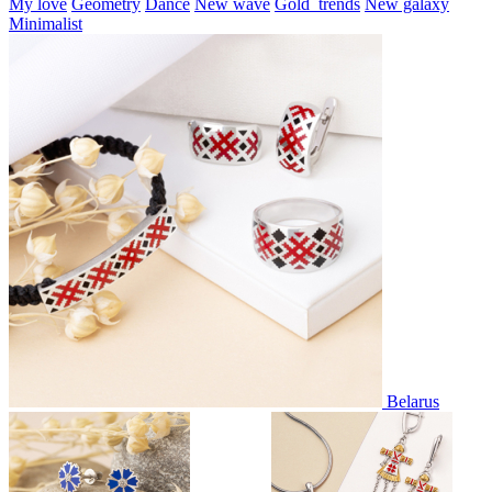
My love
Geometry
Dance
New wave
Gold_trends
New galaxy
Minimalist
Belarus