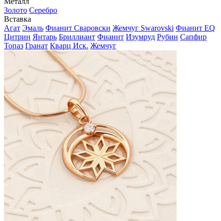
Металл
Золото
Серебро
Вставка
Агат
Эмаль
Фианит Сваровски
Жемчуг Swarovski
Фианит EQ
Цитрин
Янтарь
Бриллиант
Фианит
Изумруд
Рубин
Сапфир
Топаз
Гранат
Кварц Иск.
Жемчуг