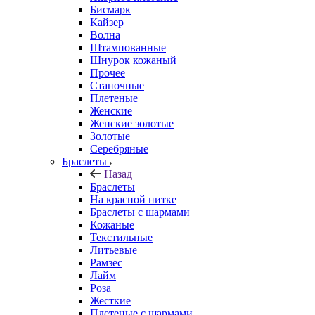
Бисмарк
Кайзер
Волна
Штампованные
Шнурок кожаный
Прочее
Станочные
Плетеные
Женские
Женские золотые
Золотые
Серебряные
Браслеты
Назад
Браслеты
На красной нитке
Браслеты с шармами
Кожаные
Текстильные
Литьевые
Рамзес
Лайм
Роза
Жесткие
Плетеные с шармами