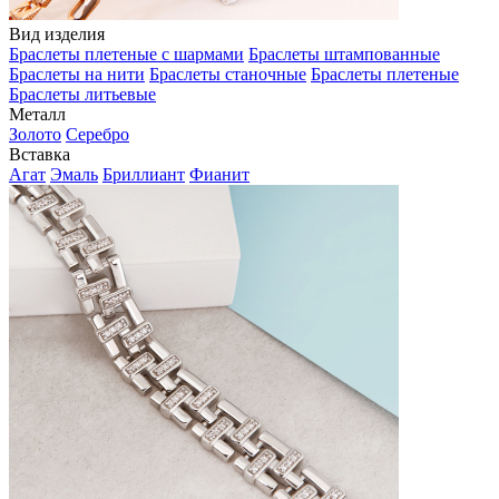
Вид изделия
Браслеты плетеные с шармами
Браслеты штампованные
Браслеты на нити
Браслеты станочные
Браслеты плетеные
Браслеты литьевые
Металл
Золото
Серебро
Вставка
Агат
Эмаль
Бриллиант
Фианит