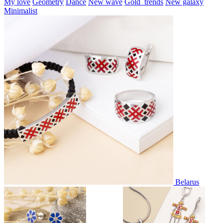
My love
Geometry
Dance
New wave
Gold_trends
New galaxy
Minimalist
Belarus