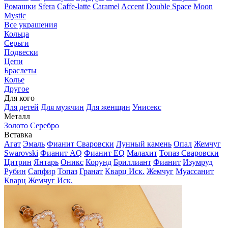
Ромашки
Sfera
Caffe-latte
Caramel
Accent
Double Space
Moon
Mystic
Все украшения
Кольца
Серьги
Подвески
Цепи
Браслеты
Колье
Другое
Для кого
Для детей
Для мужчин
Для женщин
Унисекс
Металл
Золото
Серебро
Вставка
Агат
Эмаль
Фианит Сваровски
Лунный камень
Опал
Жемчуг
Swarovski
Фианит AQ
Фианит EQ
Малахит
Топаз Сваровски
Цитрин
Янтарь
Оникс
Корунд
Бриллиант
Фианит
Изумруд
Рубин
Сапфир
Топаз
Гранат
Кварц Иск.
Жемчуг
Муассанит
Кварц
Жемчуг Иск.