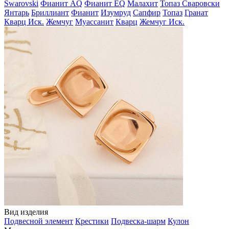
Swarovski
Фианит AQ
Фианит EQ
Малахит
Топаз Сваровски
Янтарь
Бриллиант
Фианит
Изумруд
Сапфир
Топаз
Гранат
Кварц Иск.
Жемчуг
Муассанит
Кварц
Жемчуг Иск.
Вид изделия
Подвесной элемент
Крестики
Подвеска-шарм
Кулон