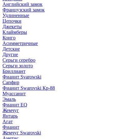
Английский замок
Французский замок
Удлиненные
Цепочки
Джекеты
Клаймберы
Конго
Асимметричные
Детские
Другие
Серьги серебро
Серьги золото
Бриллиант
Фианит Svarowski
Сапфир
Фианит Swarovski Кр-88
Муассанит
Эмаль
Фианит EQ
Жемчуг
Янтарь
Агат
Фианит
Жемчуг Swarovski
Аметис