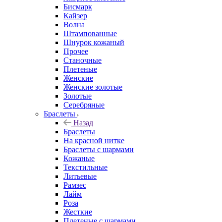
Бисмарк
Кайзер
Волна
Штампованные
Шнурок кожаный
Прочее
Станочные
Плетеные
Женские
Женские золотые
Золотые
Серебряные
Браслеты
Назад
Браслеты
На красной нитке
Браслеты с шармами
Кожаные
Текстильные
Литьевые
Рамзес
Лайм
Роза
Жесткие
Плетеные с шармами