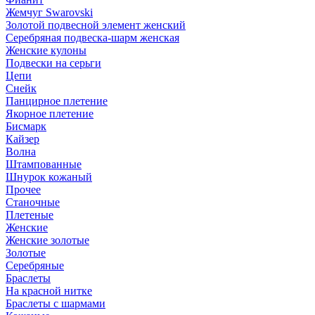
Жемчуг Swarovski
Золотой подвесной элемент женcкий
Серебряная подвеска-шарм женская
Женские кулоны
Подвески на серьги
Цепи
Снейк
Панцирное плетение
Якорное плетение
Бисмарк
Кайзер
Волна
Штампованные
Шнурок кожаный
Прочее
Станочные
Плетеные
Женские
Женские золотые
Золотые
Серебряные
Браслеты
На красной нитке
Браслеты с шармами