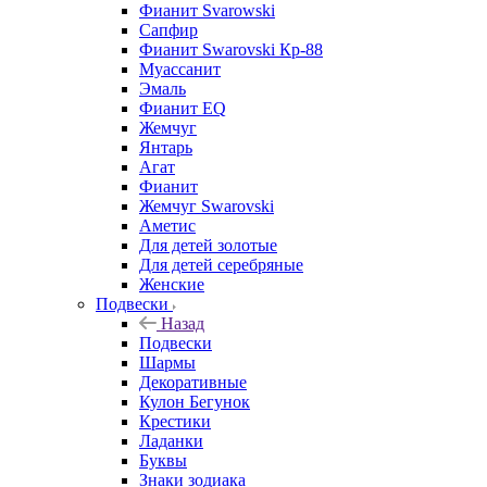
Фианит Svarowski
Сапфир
Фианит Swarovski Кр-88
Муассанит
Эмаль
Фианит EQ
Жемчуг
Янтарь
Агат
Фианит
Жемчуг Swarovski
Аметис
Для детей золотые
Для детей серебряные
Женские
Подвески
Назад
Подвески
Шармы
Декоративные
Кулон Бегунок
Крестики
Ладанки
Буквы
Знаки зодиака