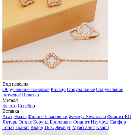
Вид изделия
Обручальное токарное
Кольцо
Обручальные
Обручальное
литьевое
Печатка
Металл
Золото
Серебро
Вставка
Агат
Эмаль
Фианит Сваровски
Жемчуг Swarovski
Фианит EQ
Янтарь
Оникс
Корунд
Бриллиант
Фианит
Изумруд
Сапфир
Топаз
Гранат
Кварц Иск.
Жемчуг
Муассанит
Кварц