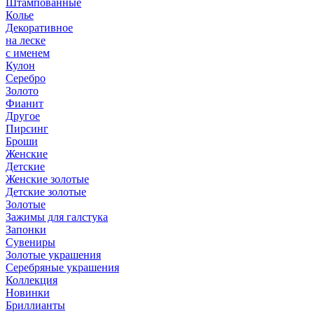
Штампованные
Колье
Декоративное
на леске
с именем
Кулон
Серебро
Золото
Фианит
Другое
Пирсинг
Броши
Женские
Детские
Женские золотые
Детские золотые
Золотые
Зажимы для галстука
Запонки
Сувениры
Золотые украшения
Серебряные украшения
Коллекция
Новинки
Бриллианты