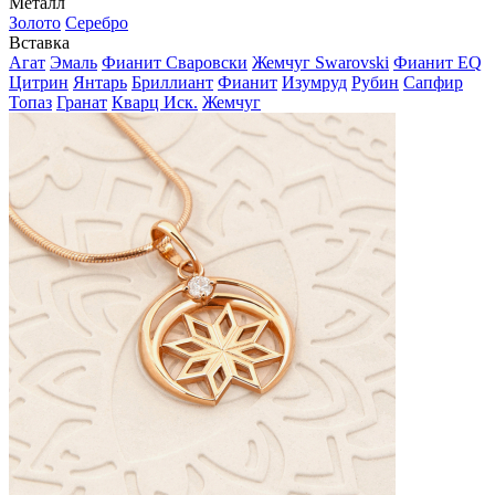
Металл
Золото
Серебро
Вставка
Агат
Эмаль
Фианит Сваровски
Жемчуг Swarovski
Фианит EQ
Цитрин
Янтарь
Бриллиант
Фианит
Изумруд
Рубин
Сапфир
Топаз
Гранат
Кварц Иск.
Жемчуг