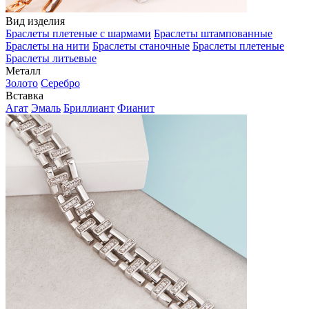
Вид изделия
Браслеты плетеные с шармами
Браслеты штампованные
Браслеты на нити
Браслеты станочные
Браслеты плетеные
Браслеты литьевые
Металл
Золото
Серебро
Вставка
Агат
Эмаль
Бриллиант
Фианит