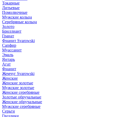
Токарные
Литьевые
Помолвочные
Мужские кольца
Серебряные кольца
Золото
Бриллиант
Гранат
Фианит Svarowski
Сапфир
Муассанит
Эмаль
Янтарь
Агат
Фианит
Жемчуг Svarowski
Женские
Женские золотые
Мужские золотые
Женские серебряные
Золотые обручальные
Женские обручальные
Мужские серебряные
Серьги
Гвоздики