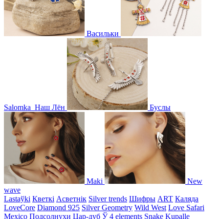
Васильки
Salomka
Наш Лён
Буслы
Maki
New
wave
Lastaўki
Кветкі
Асветнiк
Silver trends
Шифры
ART
Каляда
LoveCore
Diamond 925
Silver Geometry
Wild West
Love Safari
Mexico
Подсолнухи
Цар-дуб
Ў
4 elements
Snake
Kupalle