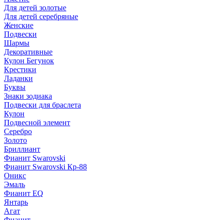
Для детей золотые
Для детей серебряные
Женские
Подвески
Шармы
Декоративные
Кулон Бегунок
Крестики
Ладанки
Буквы
Знаки зодиака
Подвески для браслета
Кулон
Подвесной элемент
Серебро
Золото
Бриллиант
Фианит Swarovski
Фианит Swarovski Кр-88
Оникс
Эмаль
Фианит EQ
Янтарь
Агат
Фианит