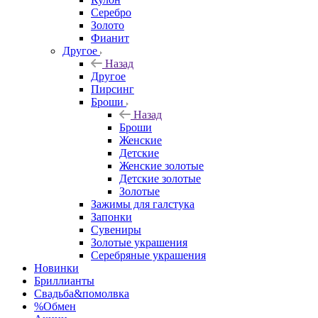
Серебро
Золото
Фианит
Другое
Назад
Другое
Пирсинг
Броши
Назад
Броши
Женские
Детские
Женские золотые
Детские золотые
Золотые
Зажимы для галстука
Запонки
Сувениры
Золотые украшения
Серебряные украшения
Новинки
Бриллианты
Свадьба&помолвка
%Обмен