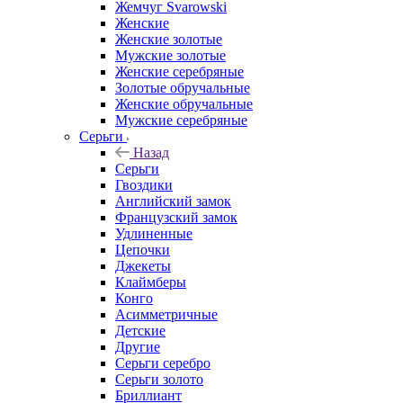
Жемчуг Svarowski
Женские
Женские золотые
Мужские золотые
Женские серебряные
Золотые обручальные
Женские обручальные
Мужские серебряные
Серьги
Назад
Серьги
Гвоздики
Английский замок
Французский замок
Удлиненные
Цепочки
Джекеты
Клаймберы
Конго
Асимметричные
Детские
Другие
Серьги серебро
Серьги золото
Бриллиант