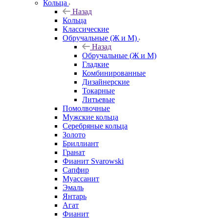
Кольца
Назад
Кольца
Классические
Обручальные (Ж и М)
Назад
Обручальные (Ж и М)
Гладкие
Комбинированные
Дизайнерские
Токарные
Литьевые
Помолвочные
Мужские кольца
Серебряные кольца
Золото
Бриллиант
Гранат
Фианит Svarowski
Сапфир
Муассанит
Эмаль
Янтарь
Агат
Фианит