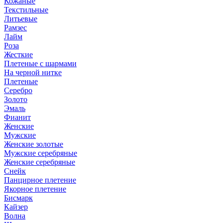
Кожаные
Текстильные
Литьевые
Рамзес
Лайм
Роза
Жесткие
Плетеные с шармами
На черной нитке
Плетеные
Серебро
Золото
Эмаль
Фианит
Женские
Мужские
Женские золотые
Мужские серебряные
Женские серебряные
Снейк
Панцирное плетение
Якорное плетение
Бисмарк
Кайзер
Волна