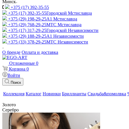
Минск
+375 (17) 392-35-55
+375 (17) 392-35-55
Городской Мстиславца
+375 (29) 198-29-25
A1 Мстиславца
+375 (29) 768-29-25
МТС Мстиславца
+375 (17) 317-29-25
Городской Независимости
+375 (29) 188-29-25
A1 Независимости
+375 (33) 378-29-25
МТС Независимости
О бренде
Оплата и доставка
Отложенные
0
Корзина
0
Войти
Поиск
Коллекция
Каталог
Новинки
Бриллианты
Свадьба&помолвка
Золото
Серебро