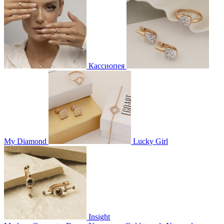
Кассиопея
My Diamond
Lucky Girl
Insight