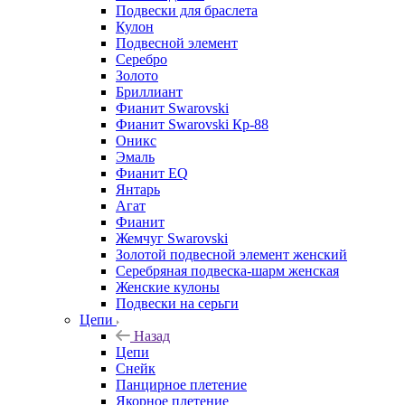
Подвески для браслета
Кулон
Подвесной элемент
Серебро
Золото
Бриллиант
Фианит Swarovski
Фианит Swarovski Кр-88
Оникс
Эмаль
Фианит EQ
Янтарь
Агат
Фианит
Жемчуг Swarovski
Золотой подвесной элемент женcкий
Серебряная подвеска-шарм женская
Женские кулоны
Подвески на серьги
Цепи
Назад
Цепи
Снейк
Панцирное плетение
Якорное плетение