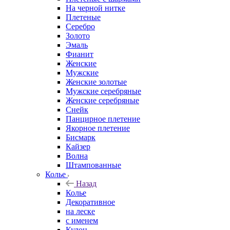
На черной нитке
Плетеные
Серебро
Золото
Эмаль
Фианит
Женские
Мужские
Женские золотые
Мужские серебряные
Женские серебряные
Снейк
Панцирное плетение
Якорное плетение
Бисмарк
Кайзер
Волна
Штампованные
Колье
Назад
Колье
Декоративное
на леске
с именем
Кулон