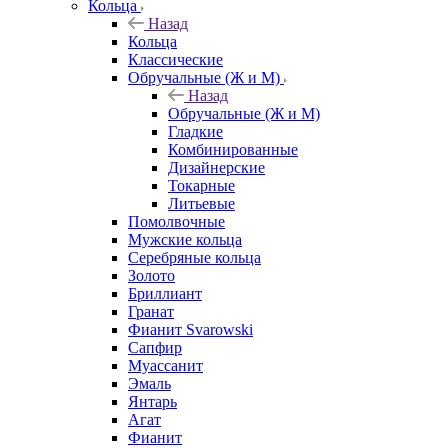
Кольца
Назад
Кольца
Классические
Обручальные (Ж и М)
Назад
Обручальные (Ж и М)
Гладкие
Комбинированные
Дизайнерские
Токарные
Литьевые
Помолвочные
Мужские кольца
Серебряные кольца
Золото
Бриллиант
Гранат
Фианит Svarowski
Сапфир
Муассанит
Эмаль
Янтарь
Агат
Фианит