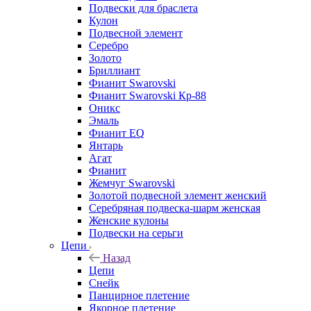
Подвески для браслета
Кулон
Подвесной элемент
Серебро
Золото
Бриллиант
Фианит Swarovski
Фианит Swarovski Кр-88
Оникс
Эмаль
Фианит EQ
Янтарь
Агат
Фианит
Жемчуг Swarovski
Золотой подвесной элемент женcкий
Серебряная подвеска-шарм женская
Женские кулоны
Подвески на серьги
Цепи
Назад
Цепи
Снейк
Панцирное плетение
Якорное плетение