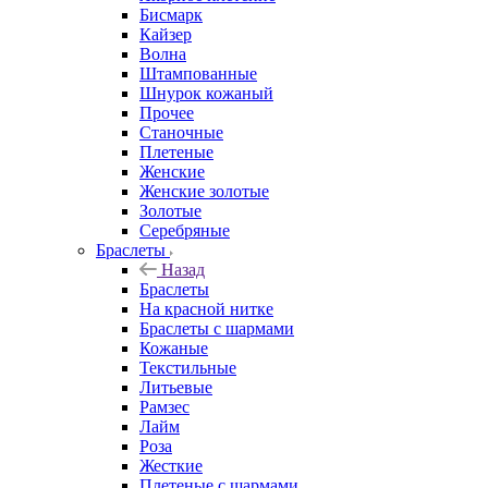
Бисмарк
Кайзер
Волна
Штампованные
Шнурок кожаный
Прочее
Станочные
Плетеные
Женские
Женские золотые
Золотые
Серебряные
Браслеты
Назад
Браслеты
На красной нитке
Браслеты с шармами
Кожаные
Текстильные
Литьевые
Рамзес
Лайм
Роза
Жесткие
Плетеные с шармами