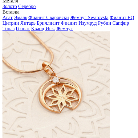
Металл
Золото
Серебро
Вставка
Агат
Эмаль
Фианит Сваровски
Жемчуг Swarovski
Фианит EQ
Цитрин
Янтарь
Бриллиант
Фианит
Изумруд
Рубин
Сапфир
Топаз
Гранат
Кварц Иск.
Жемчуг