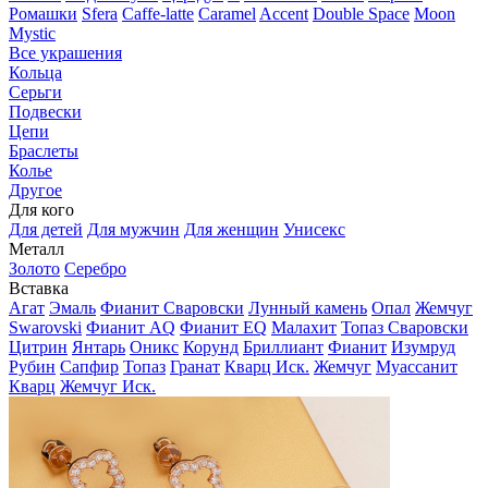
Ромашки
Sfera
Caffe-latte
Caramel
Accent
Double Space
Moon
Mystic
Все украшения
Кольца
Серьги
Подвески
Цепи
Браслеты
Колье
Другое
Для кого
Для детей
Для мужчин
Для женщин
Унисекс
Металл
Золото
Серебро
Вставка
Агат
Эмаль
Фианит Сваровски
Лунный камень
Опал
Жемчуг
Swarovski
Фианит AQ
Фианит EQ
Малахит
Топаз Сваровски
Цитрин
Янтарь
Оникс
Корунд
Бриллиант
Фианит
Изумруд
Рубин
Сапфир
Топаз
Гранат
Кварц Иск.
Жемчуг
Муассанит
Кварц
Жемчуг Иск.