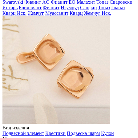
Swarovski
Фианит AQ
Фианит EQ
Малахит
Топаз Сваровски
Янтарь
Бриллиант
Фианит
Изумруд
Сапфир
Топаз
Гранат
Кварц Иск.
Жемчуг
Муассанит
Кварц
Жемчуг Иск.
Вид изделия
Подвесной элемент
Крестики
Подвеска-шарм
Кулон