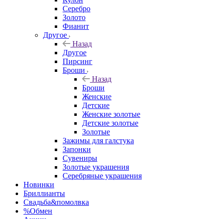
Серебро
Золото
Фианит
Другое
Назад
Другое
Пирсинг
Броши
Назад
Броши
Женские
Детские
Женские золотые
Детские золотые
Золотые
Зажимы для галстука
Запонки
Сувениры
Золотые украшения
Серебряные украшения
Новинки
Бриллианты
Свадьба&помолвка
%Обмен