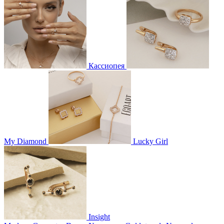
Кассиопея
My Diamond
Lucky Girl
Insight