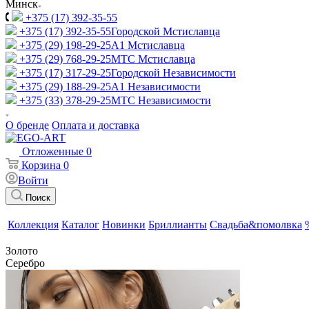
Минск
+375 (17) 392-35-55
+375 (17) 392-35-55
Городской Мстиславца
+375 (29) 198-29-25
A1 Мстиславца
+375 (29) 768-29-25
МТС Мстиславца
+375 (17) 317-29-25
Городской Независимости
+375 (29) 188-29-25
A1 Независимости
+375 (33) 378-29-25
МТС Независимости
О бренде
Оплата и доставка
Отложенные
0
Корзина
0
Войти
Поиск
Коллекция
Каталог
Новинки
Бриллианты
Свадьба&помолвка
Золото
Серебро