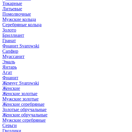
Токарные
Литьевые
Помолвочные
Мужские кольца
Серебряные кольца
Золото
Бриллиант
Гранат
Фианит Svarowski
Сапфир
Муассанит
Эмаль
Янтарь
Агат
Фианит
Жемчуг Svarowski
Женские
Женские золотые
Мужские золотые
Женские серебряные
Золотые обручальные
Женские обручальные
Мужские серебряные
Серьги
Гвоздики