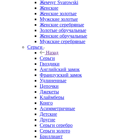
Жемчуг Svarowski
Женские
Женские золотые
Мужские золотые
Женские серебряные
Золотые обручальные
Женские обручальные
Мужские серебряные
Серьги
Назад
Серьги
Гвоздики
Английский замок
Французский замок
Удлиненные
Цепочки
Джекеты
Клаймберы
Конго
Асимметричные
Детские
Другие
Серьги серебро
Серьги золото
Бриллиант