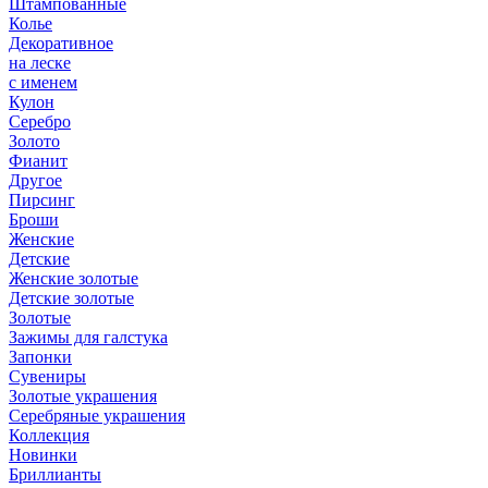
Штампованные
Колье
Декоративное
на леске
с именем
Кулон
Серебро
Золото
Фианит
Другое
Пирсинг
Броши
Женские
Детские
Женские золотые
Детские золотые
Золотые
Зажимы для галстука
Запонки
Сувениры
Золотые украшения
Серебряные украшения
Коллекция
Новинки
Бриллианты