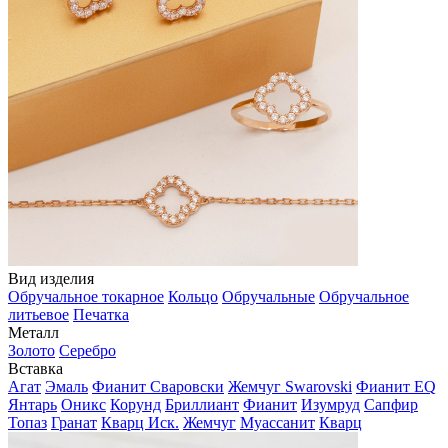
Вид изделия
Обручальное токарное
Кольцо
Обручальные
Обручальное
литьевое
Печатка
Металл
Золото
Серебро
Вставка
Агат
Эмаль
Фианит Сваровски
Жемчуг Swarovski
Фианит EQ
Янтарь
Оникс
Корунд
Бриллиант
Фианит
Изумруд
Сапфир
Топаз
Гранат
Кварц Иск.
Жемчуг
Муассанит
Кварц