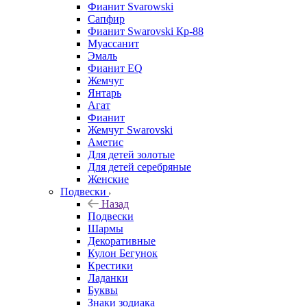
Фианит Svarowski
Сапфир
Фианит Swarovski Кр-88
Муассанит
Эмаль
Фианит EQ
Жемчуг
Янтарь
Агат
Фианит
Жемчуг Swarovski
Аметис
Для детей золотые
Для детей серебряные
Женские
Подвески
Назад
Подвески
Шармы
Декоративные
Кулон Бегунок
Крестики
Ладанки
Буквы
Знаки зодиака