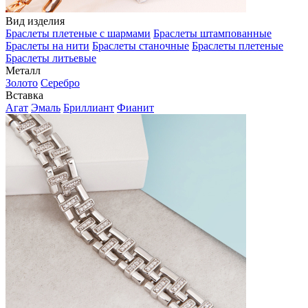
Вид изделия
Браслеты плетеные с шармами
Браслеты штампованные
Браслеты на нити
Браслеты станочные
Браслеты плетеные
Браслеты литьевые
Металл
Золото
Серебро
Вставка
Агат
Эмаль
Бриллиант
Фианит