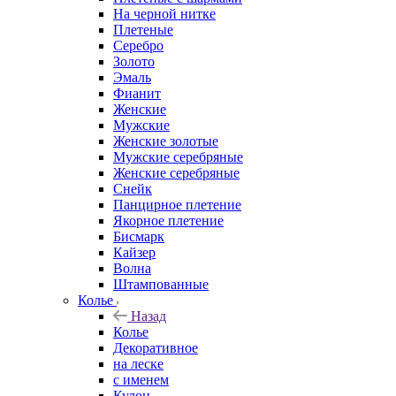
На черной нитке
Плетеные
Серебро
Золото
Эмаль
Фианит
Женские
Мужские
Женские золотые
Мужские серебряные
Женские серебряные
Снейк
Панцирное плетение
Якорное плетение
Бисмарк
Кайзер
Волна
Штампованные
Колье
Назад
Колье
Декоративное
на леске
с именем
Кулон