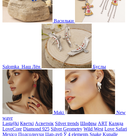
Васильки
Salomka
Наш Лён
Буслы
Maki
New
wave
Lastaўki
Кветкі
Асветнiк
Silver trends
Шифры
ART
Каляда
LoveCore
Diamond 925
Silver Geometry
Wild West
Love Safari
Mexico
Подсолнухи
Цар-дуб
Ў
4 elements
Snake
Kupalle