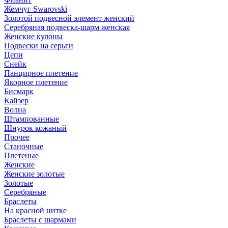
Жемчуг Swarovski
Золотой подвесной элемент женcкий
Серебряная подвеска-шарм женская
Женские кулоны
Подвески на серьги
Цепи
Снейк
Панцирное плетение
Якорное плетение
Бисмарк
Кайзер
Волна
Штампованные
Шнурок кожаный
Прочее
Станочные
Плетеные
Женские
Женские золотые
Золотые
Серебряные
Браслеты
На красной нитке
Браслеты с шармами