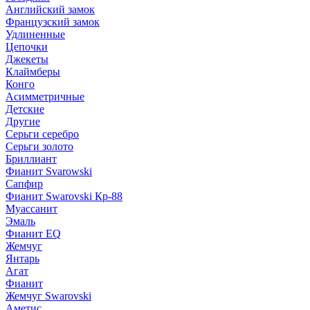
Английский замок
Французский замок
Удлиненные
Цепочки
Джекеты
Клаймберы
Конго
Асимметричные
Детские
Другие
Серьги серебро
Серьги золото
Бриллиант
Фианит Svarowski
Сапфир
Фианит Swarovski Кр-88
Муассанит
Эмаль
Фианит EQ
Жемчуг
Янтарь
Агат
Фианит
Жемчуг Swarovski
Аметис