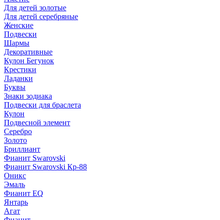
Для детей золотые
Для детей серебряные
Женские
Подвески
Шармы
Декоративные
Кулон Бегунок
Крестики
Ладанки
Буквы
Знаки зодиака
Подвески для браслета
Кулон
Подвесной элемент
Серебро
Золото
Бриллиант
Фианит Swarovski
Фианит Swarovski Кр-88
Оникс
Эмаль
Фианит EQ
Янтарь
Агат
Фианит