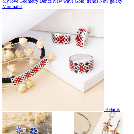
My love
Geometry
Dance
New wave
Gold_trends
New galaxy
Minimalist
Belarus